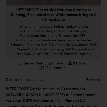
Doppler Gruppe
INTERSPORT setzt sich klar vom Markt ab:
ERLUS AG
Running, Bike und starke Wintersaison bringen 2
% Umsatzplus
everfield
v.l.n.r.: Johannes Kastenhuber, Marketingleiter
Firmenradl
INTERSPORT Austria; Dr. Gerhard Zallinger,
Sportwissenschafter und Betreuer des ÖFB-
Fristads Austria
Nationalteams; Stephanie Venier, österreichische
Skirennläuferin und WM-Goldmedaillengewinnerin 2025
HIG Infomotion Group
im Super-G; DDr. Paul Eiselsberg, IMAS International;
Franz Koll, Geschäftsführer INTERSPORT Austria
IFE Austria GmbH
Zu dieser Meldung gibt es:
8 Bilder
Immotech
3 Dokumente
INTERSPAR
Kurztext
Plaintext
1484 Zeichen
INTERSPORT Austria
INTERSPORT Austria steuert im
Geschäftsjahr
Jesolo
2024/25
(1.10.2024 bis 30.09.2025) auf einen Umsatz
von rund €
670 Millionen
zu – ein
Plus von 2 %
Jane Goodall Institute Austria
gegenüber dem Vorjahr. Inklusive der Länder Ungarn,