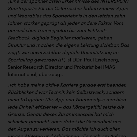
„Eine der spannendsten Erkenntnisse des INTERSPORT
Sportreports: Für die Österreicher haben Fitness-Apps
und Wearables das Sporterlebnis in den letzten zehn
Jahren stärker geprägt als jeder andere Faktor. Vom
persönlichen Trainingsplan bis zum Echtzeit-
Feedback, digitale Begleiter motivieren, geben
Struktur und machen die eigene Leistung sichtbar. Das
zeigt, wie unverzichtbar digitale Unterstützung im
Sportalltag geworden ist“
,
ist DDr. Paul Eiselsberg,
Senior Research Director und Prokurist bei IMAS
International, überzeugt.
„Ich habe meine aktive Karriere gerade erst beendet.
Rückblickend war Technik kein Selbstzweck, sondern
mein Taktgeber: Uhr, App und Videoanalyse machten
jede Einheit effizienter – das Körpergefühl setzte die
Grenze. Genau dieses Zusammenspiel hat mich
schneller gemacht, ohne dabei die Gesundheit aus
den Augen zu verlieren. Das möchte ich auch allen
jungen Athleten und Athletinnen, die noch am Anfang