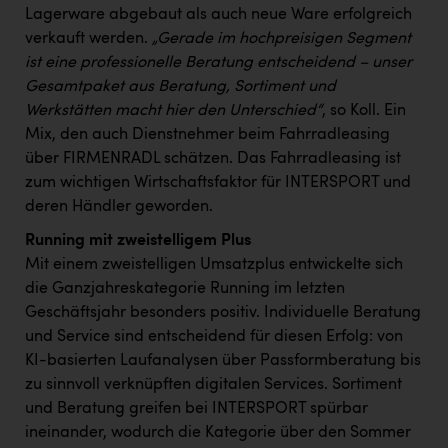
TCL
Lagerware abgebaut als auch neue Ware erfolgreich
verkauft werden.
„Gerade im hochpreisigen Segment
TGW Logistics
ist eine professionelle Beratung entscheidend – unser
TRAILOMAT & Cycling Austria
Gesamtpaket aus Beratung, Sortiment und
Werkstätten macht hier den Unterschied“
, so Koll. Ein
VERITAS
Mix, den auch Dienstnehmer beim Fahrradleasing
Vier Diamanten
über FIRMENRADL schätzen. Das Fahrradleasing ist
zum wichtigen Wirtschaftsfaktor für INTERSPORT und
Vorlagenportal
deren Händler geworden.
Wir besiegen Krebs
Running mit zweistelligem Plus
Wirtschaftskammer OÖ
Mit einem zweistelligen Umsatzplus entwickelte sich
die Ganzjahreskategorie Running im letzten
ZGONC
Geschäftsjahr besonders positiv. Individuelle Beratung
und Service sind entscheidend für diesen Erfolg: von
ZULuft - Zukunft Luft Austria
KI-basierten Laufanalysen über Passformberatung bis
z.l.ö.
zu sinnvoll verknüpften digitalen Services. Sortiment
und Beratung greifen bei INTERSPORT spürbar
Österreichisches Hebammengremium
ineinander, wodurch die Kategorie über den Sommer