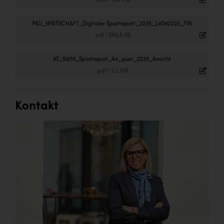
.docx
|
2,4 MB
PKU_WIRTSCHAFT_Digitaler Sportreport_2025_24092025_FIN
.pdf
|
669,8 KB
AT_SWM_Sportreport_A4_quer_2025_Ansicht
.pdf
|
3,2 MB
Kontakt