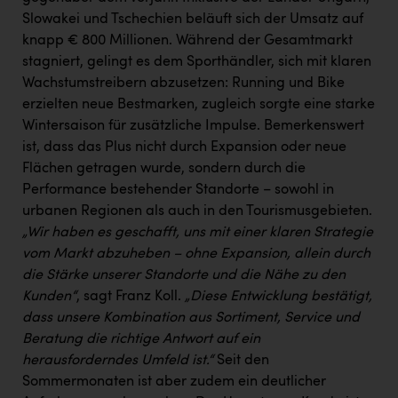
Kärcher
Slowakei und Tschechien beläuft sich der Umsatz auf
knapp € 800 Millionen. Während der Gesamtmarkt
Karin Liedl
stagniert, gelingt es dem Sporthändler, sich mit klaren
KEBA
Wachstumstreibern abzusetzen: Running und Bike
erzielten neue Bestmarken, zugleich sorgte eine starke
KIWI Kinderwunsch Institut Dr. Loimer
Wintersaison für zusätzliche Impulse. Bemerkenswert
KLIPP Frisör
ist, dass das Plus nicht durch Expansion oder neue
Flächen getragen wurde, sondern durch die
Kleider Bauer
Performance bestehender Standorte – sowohl in
Kremsmüller Anlagenbau GmbH
urbanen Regionen als auch in den Tourismusgebieten.
„Wir haben es geschafft, uns mit einer klaren Strategie
Maximarkt
vom Markt abzuheben – ohne Expansion, allein durch
Oldtimer Raststationen und Motorhotels
die Stärke unserer Standorte und die Nähe zu den
Kunden“
, sagt Franz Koll.
„Diese Entwicklung bestätigt,
Österreichischer Kachelofenverband
dass unsere Kombination aus Sortiment, Service und
Beratung die richtige Antwort auf ein
Orlen
herausforderndes Umfeld ist.“
Seit den
Passage Linz
Sommermonaten ist aber zudem ein deutlicher