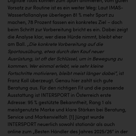
Digitale Tools können zum Sport animieren, vom guten
Vorsatz zur Routine ist es ein weiter Weg: Laut IMAS-
Wasserfallanalyse überlegen 81 % mehr Sport zu
machen, 78 Prozent fassen ein konkretes Ziel – doch
beim Schritt zur Vorbereitung bricht es ein. Dabei zeigt
die Analyse klar, wer diese Hürde nimmt, bleibt eher
am Ball.
„Die konkrete Vorbereitung auf die
Sportausübung, etwa durch den Kauf neuer
Ausrüstung, ist oft der Schlüssel, um in Bewegung zu
kommen. Wer einmal erlebt, wie sehr kleine
Fortschritte motivieren, bleibt meist länger dabei“
, ist
Franz Koll überzeugt. Genau hier zahlt sich gute
Beratung aus. Für den richtigen Fit und die passende
Ausstattung ist INTERSPORT in Österreich erste
Adresse: 95 % gestützte Bekanntheit, Rang 1 als
meistgenutzte Marke und klare Stärken bei Beratung,
Service und Markenvielfalt.
[1]
Jüngst wurde
INTERSPORT neuerlich sowohl stationär als auch
online zum „Besten Händler des Jahres 2025/26“ in der