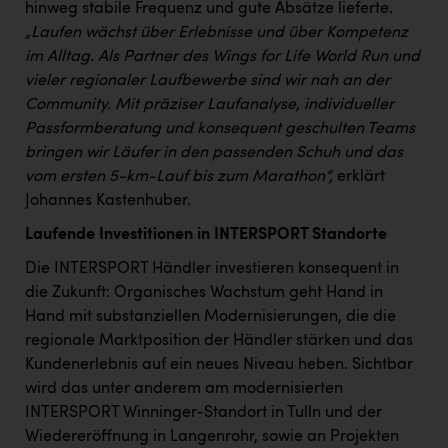
Wirtschaftskammer OÖ Energiehandel
hinweg stabile Frequenz und gute Absätze lieferte.
„Laufen wächst über Erlebnisse und über Kompetenz
Dopgas
im Alltag. Als Partner des Wings for Life World Run und
kunden basics
vieler regionaler Laufbewerbe sind wir nah an der
Community. Mit präziser Laufanalyse, individueller
kontakt
Passformberatung und konsequent geschulten Teams
bringen wir Läufer in den passenden Schuh und das
vom ersten 5-km-Lauf bis zum Marathon“,
erklärt
Johannes Kastenhuber.
Laufende Investitionen in INTERSPORT Standorte
Die INTERSPORT Händler investieren konsequent in
die Zukunft: Organisches Wachstum geht Hand in
Hand mit substanziellen Modernisierungen, die die
regionale Marktposition der Händler stärken und das
Kundenerlebnis auf ein neues Niveau heben. Sichtbar
wird das unter anderem am modernisierten
INTERSPORT Winninger-Standort in Tulln und der
Wiedereröffnung in Langenrohr, sowie an Projekten