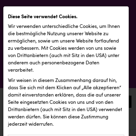
Diese Seite verwendet Cookies.
Wir verwenden unterschiedliche Cookies, um Ihnen
die best­mögliche Nutzung unserer Website zu
ermöglichen, sowie um unsere Website fortlaufend
zu verbessern. Mit Cookies werden von uns sowie
von Drittanbietern (auch mit Sitz in den USA) unter
anderem auch personenbezogene Daten
verarbeitet.
Wir weisen in diesem Zusammenhang darauf hin,
dass Sie sich mit dem Klicken auf „Alle akzeptieren“
damit ein­ver­standen erklären, dass die auf unserer
0
Seite eingesetzten Cookies von uns und von den
Drittanbietern (auch mit Sitz in den USA) verwendet
werden dürfen. Sie können diese Zustimmung
aktuelle aussendungen
aktuelle aussendungen
INTERSPORT Austria
jederzeit widerrufen.
REICHL UND PARTNER