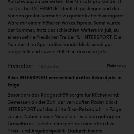
Aufschwung zu bemerken. Der Umsatz pro Kunde ist
PEZ
seit Juli bei INTERSPORT deutlich gestiegen und die
PÜSPÖK
Kunden greifen vermehrt zu qualitativ hochwertigerer
Ware mit einem höheren Verkaufspreis. Somit wurde
REMAX
der Sommer, trotz des schlechten Wetters im Juli, zu
RE/MAX Welcome
einem sehr erfreulichen Treiber für INTERSPORT. Die
Nummer 1 im Sportartikelhandel blickt somit gut
Resch&Frisch
aufgestellt und zuversichtlich in das neue Jahr.
RUBBLE MASTER
Pressetext
Plaintext
14927 Zeichen
Ruderclub Wels
Bike: INTERSPORT verzeichnet drittes Rekordjahr in
SCRI - Salzburg Cancer Research Institute
Folge
SCHMACHTL GmbH
Besonders das Radgeschäft sorgte für Rückenwind:
Schwingshandl - automation technology gmbh
Gemessen an der Zahl der verkauften Räder blickt
INTERSPORT auf das dritte Bike-Rekordjahr in Folge
Seher + Partner
zurück. Neben neuen Modellen - wie den gefragten
Gravelbikes - setzte Intersport auf eine attraktive
Smurfit Westrock Nettingsdorf
Preis- und Angebotspolitik. Dadurch konnte