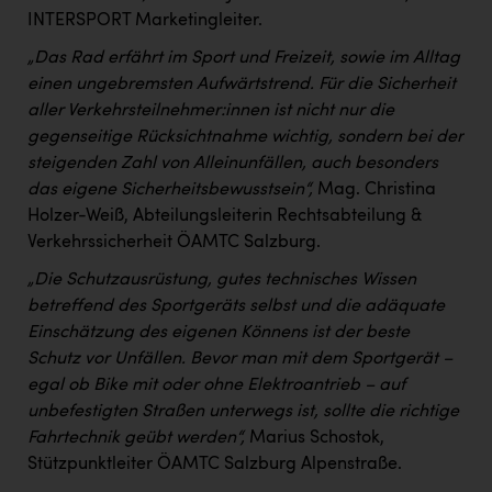
Wirtschaftskammer OÖ Energiehandel
INTERSPORT Marketingleiter.
Dopgas
„Das Rad erfährt im Sport und Freizeit, sowie im Alltag
einen ungebremsten Aufwärtstrend. Für die Sicherheit
kunden basics
aller Verkehrsteilnehmer:innen ist nicht nur die
kontakt
gegenseitige Rücksichtnahme wichtig, sondern bei der
steigenden Zahl von Alleinunfällen, auch besonders
das eigene Sicherheitsbewusstsein“,
Mag. Christina
Holzer-Weiß, Abteilungsleiterin Rechtsabteilung &
Verkehrssicherheit ÖAMTC Salzburg.
„Die Schutzausrüstung, gutes technisches Wissen
betreffend des Sportgeräts selbst und die adäquate
Einschätzung des eigenen Könnens ist der beste
Schutz vor Unfällen. Bevor man mit dem Sportgerät –
egal ob Bike mit oder ohne Elektroantrieb – auf
unbefestigten Straßen unterwegs ist, sollte die richtige
Fahrtechnik geübt werden“,
Marius Schostok,
Stützpunktleiter ÖAMTC Salzburg Alpenstraße.