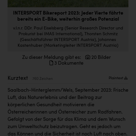
Doppler Gruppe
INTERSPORT Bikereport 2023: Jeder Vierte fährte
ERLUS AG
bereits ein E-Bike, weiterhin großes Potenzial
everfield
v.l.n.r. DDr. Paul Eiselsberg (Senior Research Director und
Prokurist bei IMAS International), Thorsten Schmitz
Firmenradl
(Geschäftsführer INTERSPORT Austria), Johannes
Kastenhuber (Marketingleiter INTERSPORT Austria)
Fristads Austria
Zu dieser Meldung gibt es:
20 Bilder
HIG Infomotion Group
3 Dokumente
IFE Austria GmbH
Kurztext
Plaintext
760 Zeichen
Immotech
Saalbach-Hinterglemm/Wels, September 2023: Frische
INTERSPAR
Luft, das Naturerlebnis und der Beitrag zur
körperlichen Gesundheit motivieren die
INTERSPORT Austria
Österreicherinnen und Österreicher zum Radfahren.
Jesolo
Gefolgt von der Sorge für das Klima und dem Wunsch
zum Umweltschutz beizutragen. Geht es jedoch um
Jane Goodall Institute Austria
das Können und die Sicherheit ist noch Luft nach oben.