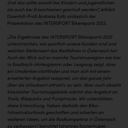
TCL
Und das sollte sowohl bei Kindern und Jugendlichen
als auch bei Erwachsenen geschult werden!“,
erklärt
TGW Logistics
Downhill-Profi Andreas Kolb anlässlich der
TRAILOMAT & Cycling Austria
Präsentation des INTERSPORT Bikereports 2023.
VERITAS
„Die Ergebnisse des INTERSPORT Bikereports 2023
Vier Diamanten
unterstreichen, wie sportlich unsere Kunden sind und
welchen Stellenwert das Radfahren in Österreich hat.
Vorlagenportal
Auch der Blick auf so manche Tourismusregion wie hier
in Saalbach-Hinterglemm oder Leogang zeigt, dass
Wir besiegen Krebs
ein Umdenken stattfindet und man sich mit einem
Wirtschaftskammer OÖ
erweiterten Angebot wappnet, um das ganze Jahr
über als Urlaubsort attraktiv zu sein. Aber auch abseits
ZGONC
klassischer Tourismusgebiete wächst das Angebot an
ZULuft - Zukunft Luft Austria
Trails, Bikeparks und Pumptracks. Wir unterstützen
diese Entwicklung, haben deshalb den Bike-
z.l.ö.
Infrastrukturfonds geschaffen und arbeiten an
Österreichisches Hebammengremium
weiteren Ideen, um die Radkompetenz in Österreich
zu verbessern“,
berichtet Johannes Kastenhuber,