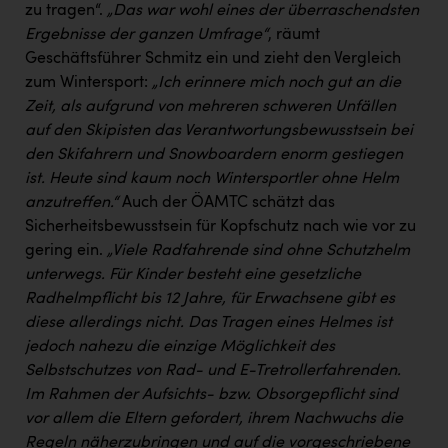
zu tragen“.
„Das war wohl eines der überraschendsten
Ergebnisse der ganzen Umfrage“
, räumt
Geschäftsführer Schmitz ein und zieht den Vergleich
zum Wintersport:
„Ich erinnere mich noch gut an die
Zeit, als aufgrund von mehreren schweren Unfällen
auf den Skipisten das Verantwortungsbewusstsein bei
den Skifahrern und Snowboardern enorm gestiegen
ist. Heute sind kaum noch Wintersportler ohne Helm
anzutreffen.“
Auch der ÖAMTC schätzt das
Sicherheitsbewusstsein für Kopfschutz nach wie vor zu
gering ein.
„
Viele Radfahrende sind ohne Schutzhelm
unterwegs. Für Kinder besteht eine gesetzliche
Radhelmpflicht bis 12 Jahre, für Erwachsene gibt es
diese allerdings nicht. Das Tragen eines Helmes ist
jedoch nahezu die einzige Möglichkeit des
Selbstschutzes von Rad- und E-Tretrollerfahrenden.
Im Rahmen der Aufsichts- bzw. Obsorgepflicht sind
vor allem die Eltern gefordert, ihrem Nachwuchs die
Regeln näherzubringen und auf die vorgeschriebene