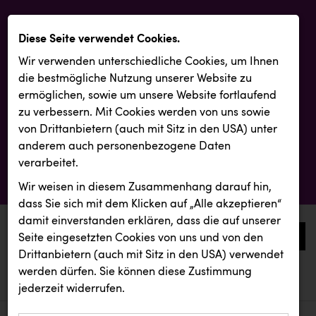
Diese Seite verwendet Cookies.
Wir verwenden unterschiedliche Cookies, um Ihnen
die best­mögliche Nutzung unserer Website zu
ermöglichen, sowie um unsere Website fortlaufend
zu verbessern. Mit Cookies werden von uns sowie
von Drittanbietern (auch mit Sitz in den USA) unter
anderem auch personenbezogene Daten
verarbeitet.
Wir weisen in diesem Zusammenhang darauf hin,
dass Sie sich mit dem Klicken auf „Alle akzeptieren“
damit ein­ver­standen erklären, dass die auf unserer
0
Seite eingesetzten Cookies von uns und von den
Drittanbietern (auch mit Sitz in den USA) verwendet
werden dürfen. Sie können diese Zustimmung
aktuelle aussendungen
aktuelle aussendungen
INTERSPORT Austria
jederzeit widerrufen.
REICHL UND PARTNER