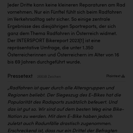
Kärcher
Jeder Dritte kann keine kleineren Reparaturen am Rad
vornehmen. Nur ein Fünftel fühlt sich beim Radfahren
Karin Liedl
im Verkehrsalltag sehr sicher. So einige zentrale
KEBA
Ergebnisse des diesjährigen Sportreports, der sich
ganz dem Thema Radfahren in Österreich widmet.
KIWI Kinderwunsch Institut Dr. Loimer
Der INTERSPORT Bikereport 2023
[1]
ist eine
KLIPP Frisör
repräsentative Umfrage, die unter 1.350
Österreicherinnen und Österreichern im Alter von 16
Kleider Bauer
bis 69 Jahren durchgeführt wurde.
Kremsmüller Anlagenbau GmbH
Pressetext
Plaintext
26638 Zeichen
Maximarkt
„Radfahren ist quer durch alle Altersgruppen und
Oldtimer Raststationen und Motorhotels
Regionen beliebt. Der Siegeszug des E-Bikes hat die
Popularität des Radsports zusätzlich befeuert. Und
Österreichischer Kachelofenverband
das ist gut so. Wir sind auf dem besten Weg eine Bike-
Orlen
Nation zu werden. Mit dem E-Bike haben jedoch
zuletzt auch Radunfälle drastisch zugenommen.
Passage Linz
Erschreckend ist, dass nur ein Drittel der Befragten