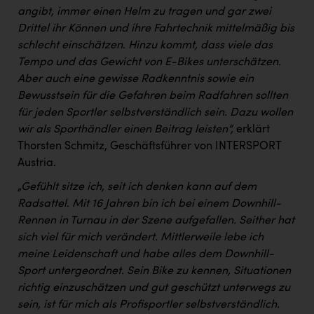
PEZ
angibt, immer einen Helm zu tragen und gar zwei
Drittel ihr Können und ihre Fahrtechnik mittelmäßig bis
PÜSPÖK
schlecht einschätzen. Hinzu kommt, dass viele das
REMAX
Tempo und das Gewicht von E-Bikes unterschätzen.
Aber auch eine gewisse Radkenntnis sowie ein
RE/MAX Welcome
Bewusstsein für die Gefahren beim Radfahren sollten
Resch&Frisch
für jeden Sportler selbstverständlich sein. Dazu wollen
wir als Sporthändler einen Beitrag leisten“,
erklärt
RUBBLE MASTER
Thorsten Schmitz, Geschäftsführer von INTERSPORT
Ruderclub Wels
Austria.
„Gefühlt sitze ich, seit ich denken kann auf dem
SCRI - Salzburg Cancer Research Institute
Radsattel. Mit 16 Jahren bin ich bei einem Downhill-
SCHMACHTL GmbH
Rennen in Turnau in der Szene aufgefallen. Seither hat
sich viel für mich verändert. Mittlerweile lebe ich
Schwingshandl - automation technology gmbh
meine Leidenschaft und habe alles dem Downhill-
Seher + Partner
Sport untergeordnet. Sein Bike zu kennen, Situationen
richtig einzuschätzen und gut geschützt unterwegs zu
Smurfit Westrock Nettingsdorf
sein, ist für mich als Profisportler selbstverständlich.