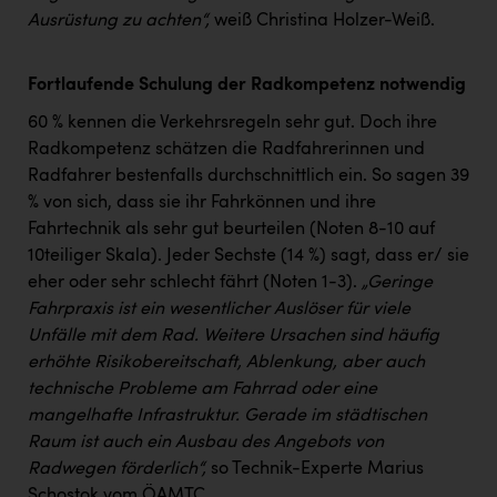
Ausrüstung zu achten“,
weiß Christina Holzer-Weiß.
Fortlaufende Schulung der Radkompetenz notwendig
60 % kennen die Verkehrsregeln sehr gut. Doch ihre
Radkompetenz schätzen die Radfahrerinnen und
Radfahrer bestenfalls durchschnittlich ein. So sagen 39
% von sich, dass sie ihr Fahrkönnen und ihre
Fahrtechnik als sehr gut beurteilen (Noten 8-10 auf
10teiliger Skala). Jeder Sechste (14 %) sagt, dass er/ sie
eher oder sehr schlecht fährt (Noten 1-3).
„Geringe
Fahrpraxis ist ein wesentlicher Auslöser für viele
Unfälle mit dem Rad. Weitere Ursachen sind häufig
erhöhte Risikobereitschaft, Ablenkung, aber auch
technische Probleme am Fahrrad oder eine
mangelhafte Infrastruktur. Gerade im städtischen
Raum ist auch ein Ausbau des Angebots von
Radwegen förderlich“,
so Technik-Experte Marius
Schostok vom ÖAMTC.