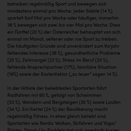
betreiben regelmäßig Sport und bewegen sich
mindestens einmal pro Woche. Jeder Siebte (14 %)
sportelt fünf Mal pro Woche oder häufiger, immerhin
38 % bewegen sich zwei bis vier Mal pro Woche. Etwa
ein Fünftel (20 %) der Österreicher behauptet von sich
einmal im Monat, seltener oder nie Sport zu treiben.
Die häufigsten Gründe sind unverändert zum Vorjahr
fehlendes Interesse (38 %), gesundheitliche Probleme
(25 %), Zeitmangel (23 %), Stress im Beruf (20 %),
fehlende Ansprechpartner (17%), familiäre Situation
(16%) sowie der Kostenfaktor („zu teuer“ sagen 14 %).
In der Hitliste der beliebtesten Sportarten führt
Radfahren mit 60 %, gefolgt von Schwimmen
(53 %), Wandern und Bergsteigen (35 %) sowie Laufen
(34 %). Ein Viertel (24 %) der Bevölkerung macht
regelmäßig Fitness. In etwa gleich beliebt sind
Sportarten wie Nordic Walken, Skifahren und Yoga/
Pilates. Stand-Up-Paddeln hat sich innerhalb kurzer