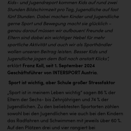
PEZ
Kids- und Jugendreport kommen Kids auf rund zwei
Stunden Bildschirmzeit pro Tag, Jugendliche auf fast
PÜSPÖK
fünf Stunden. Dabei machen Kinder und Jugendliche
gerne Sport und Bewegung macht sie glücklich –
REMAX
genau darauf müssen wir aufbauen!
Freunde und
RE/MAX Welcome
Eltern sind dabei ein wichtiger Hebel für mehr
sportliche Aktivität und auch wir als Sporthändler
Resch&Frisch
wollen unseren Beitrag leisten. Besser Kids und
RUBBLE MASTER
Jugendliche jagen dem Ball nach anstatt Klicks
“,
erklärt
Franz Koll, seit 1. September 2024
Ruderclub Wels
Geschäftsführer von INTERSPORT Austria
.
SCRI - Salzburg Cancer Research Institute
Sport ist wichtig, aber Schule großer Stressfaktor
SCHMACHTL GmbH
„Sport ist in meinem Leben wichtig“ sagen 86 % der
Schwingshandl - automation technology gmbh
Eltern der Sechs- bis Zehnjährigen und 74 % der
Jugendlichen. Zu den beliebtesten Sportarten zählen
Seher + Partner
sowohl bei den Jugendlichen wie auch bei den Kindern
das Radfahren und Schwimmen mit jeweils über 60 %.
Smurfit Westrock Nettingsdorf
Auf den Plätzen drei und vier rangiert bei