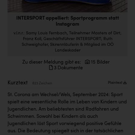
Doppler Gruppe
ERLUS AG
INTERSPORT appelliert: Sportprogramm statt
Instagram
everfield
v.l.n.r.: Samy Louis Fernbach, Teilnehmer Masters of Dirt;
Firmenradl
Franz Koll, Geschäftsführer INTERSPORT; Ruth
Schweighofer, Skirennläuferin & Mitglied im OÖ
Fristads Austria
Landeskader
HIG Infomotion Group
Zu dieser Meldung gibt es:
15 Bilder
3 Dokumente
IFE Austria GmbH
Kurztext
Immotech
Plaintext
823 Zeichen
INTERSPAR
St. Corona am Wechsel/Wels, September 2024: Sport
spielt eine wesentliche Rolle im Leben von Kindern und
INTERSPORT Austria
Jugendlichen. Am beliebtesten sind Radfahren und
Jesolo
Schwimmen. Sowohl bei Kindern als auch
Jugendlichen löst Sport vorwiegend positive Gefühle
Jane Goodall Institute Austria
aus. Die Bedeutung spiegelt sich in der tatsächlichen