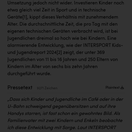
Umsetzung jedoch nicht wider. Investieren Kinder noch
Kärcher
etwa gleich viel Zeit in Sport und in technische
Karin Liedl
Geräte
[1]
, kippt dieses Verhältnis mit zunehmendem
Alter. Die durchschnittliche Zeit, die pro Tag mit den
KEBA
eigenen technischen Geräten verbracht wird, ist bei
KIWI Kinderwunsch Institut Dr. Loimer
Jugendlichen dreimal so hoch wie bei Kindern. Eine
alarmierende Entwicklung, wie der INTERSPORT Kids-
KLIPP Frisör
und Jugendreport 2024
[2]
zeigt, der unter 369
Kleider Bauer
Jugendlichen von 11 bis 16 Jahren und 250 Eltern von
Kindern im Alter von sechs bis zehn Jahren
Kremsmüller Anlagenbau GmbH
durchgeführt wurde.
Maximarkt
Pressetext
Plaintext
9271 Zeichen
Oldtimer Raststationen und Motorhotels
„Dass sich Kinder und Jugendliche im Café oder in der
Österreichischer Kachelofenverband
U-Bahn schweigend gegenübersitzen und auf ihre
Orlen
Handys starren, ist fast schon ein gewohntes Bild. Als
Familienvater mit zwei Kindern und Enkeln beobachte
Passage Linz
ich diese Entwicklung mit Sorge. Laut INTERSPORT