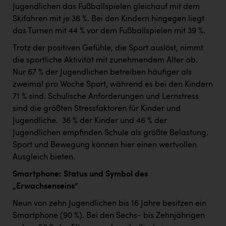
TCL
Jugendlichen das Fußballspielen gleichauf mit dem
Skifahren mit je 36 %. Bei den Kindern hingegen liegt
TGW Logistics
das Turnen mit 44 % vor dem Fußballspielen mit 39 %.
TRAILOMAT & Cycling Austria
Trotz der positiven Gefühle, die Sport auslöst, nimmt
VERITAS
die sportliche Aktivität mit zunehmendem Alter ab. ​
Nur 67 % der Jugendlichen betreiben häufiger als
Vier Diamanten
zweimal pro Woche Sport, während es bei den Kindern
Vorlagenportal
71 % sind. Schulische Anforderungen und Lernstress
sind die größten Stressfaktoren für Kinder und
Wir besiegen Krebs
Jugendliche. ​ 36 % der Kinder und 46 % der
Wirtschaftskammer OÖ
Jugendlichen empfinden Schule als größte Belastung. ​
Sport und Bewegung können hier einen wertvollen
ZGONC
Ausgleich bieten. ​
ZULuft - Zukunft Luft Austria
Smartphone: Status und Symbol des
„Erwachsenseins“
z.l.ö.
Neun von zehn Jugendlichen bis 16 Jahre besitzen ein
Österreichisches Hebammengremium
Smartphone (90 %). Bei den Sechs- bis Zehnjährigen