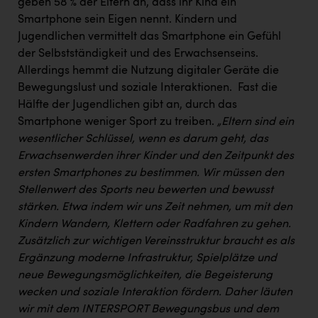
Wirtschaftskammer OÖ Energiehandel
geben 58 % der Eltern an, dass ihr Kind ein
Smartphone sein Eigen nennt. Kindern und
Dopgas
Jugendlichen vermittelt das Smartphone ein Gefühl
der Selbstständigkeit und des Erwachsenseins. ​
kunden basics
Allerdings hemmt die Nutzung digitaler Geräte die
kontakt
Bewegungslust und soziale Interaktionen. ​ Fast die
Hälfte der Jugendlichen gibt an, durch das
Smartphone weniger Sport zu treiben. ​
„Eltern sind ein
wesentlicher Schlüssel, wenn es darum geht, das
Erwachsenwerden ihrer Kinder und den Zeitpunkt des
ersten Smartphones zu bestimmen. Wir müssen den
Stellenwert des Sports neu bewerten und bewusst
stärken. Etwa indem wir uns Zeit nehmen, um mit den
Kindern Wandern, Klettern oder Radfahren zu gehen.
Zusätzlich zur wichtigen Vereinsstruktur braucht es als
Ergänzung moderne Infrastruktur, Spielplätze und
neue Bewegungsmöglichkeiten, die Begeisterung
wecken und soziale Interaktion fördern. Daher läuten
wir mit dem INTERSPORT Bewegungsbus und dem