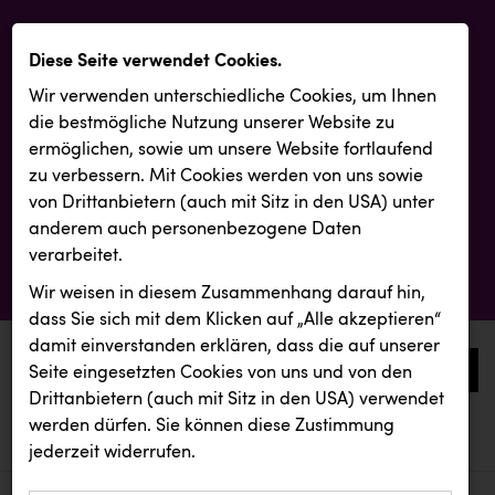
Diese Seite verwendet Cookies.
Wir verwenden unterschiedliche Cookies, um Ihnen
die best­mögliche Nutzung unserer Website zu
ermöglichen, sowie um unsere Website fortlaufend
zu verbessern. Mit Cookies werden von uns sowie
von Drittanbietern (auch mit Sitz in den USA) unter
anderem auch personenbezogene Daten
verarbeitet.
Wir weisen in diesem Zusammenhang darauf hin,
dass Sie sich mit dem Klicken auf „Alle akzeptieren“
damit ein­ver­standen erklären, dass die auf unserer
0
Seite eingesetzten Cookies von uns und von den
Drittanbietern (auch mit Sitz in den USA) verwendet
werden dürfen. Sie können diese Zustimmung
aktuelle aussendungen
aktuelle aussendungen
INTERSPORT Austria
jederzeit widerrufen.
REICHL UND PARTNER