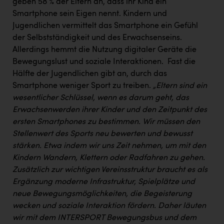
Wirtschaftskammer OÖ Energiehandel
geben 58 % der Eltern an, dass ihr Kind ein
Smartphone sein Eigen nennt. Kindern und
Dopgas
Jugendlichen vermittelt das Smartphone ein Gefühl
der Selbstständigkeit und des Erwachsenseins. ​
kunden basics
Allerdings hemmt die Nutzung digitaler Geräte die
kontakt
Bewegungslust und soziale Interaktionen. ​ Fast die
Hälfte der Jugendlichen gibt an, durch das
Smartphone weniger Sport zu treiben. ​
„Eltern sind ein
wesentlicher Schlüssel, wenn es darum geht, das
Erwachsenwerden ihrer Kinder und den Zeitpunkt des
ersten Smartphones zu bestimmen. Wir müssen den
Stellenwert des Sports neu bewerten und bewusst
stärken. Etwa indem wir uns Zeit nehmen, um mit den
Kindern Wandern, Klettern oder Radfahren zu gehen.
Zusätzlich zur wichtigen Vereinsstruktur braucht es als
Ergänzung moderne Infrastruktur, Spielplätze und
neue Bewegungsmöglichkeiten, die Begeisterung
wecken und soziale Interaktion fördern. Daher läuten
wir mit dem INTERSPORT Bewegungsbus und dem