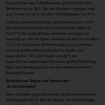
TCL
Jugendlichen das Fußballspielen gleichauf mit dem
Skifahren mit je 36 %. Bei den Kindern hingegen liegt
TGW Logistics
das Turnen mit 44 % vor dem Fußballspielen mit 39 %.
TRAILOMAT & Cycling Austria
Trotz der positiven Gefühle, die Sport auslöst, nimmt
VERITAS
die sportliche Aktivität mit zunehmendem Alter ab. ​
Nur 67 % der Jugendlichen betreiben häufiger als
Vier Diamanten
zweimal pro Woche Sport, während es bei den Kindern
Vorlagenportal
71 % sind. Schulische Anforderungen und Lernstress
sind die größten Stressfaktoren für Kinder und
Wir besiegen Krebs
Jugendliche. ​ 36 % der Kinder und 46 % der
Wirtschaftskammer OÖ
Jugendlichen empfinden Schule als größte Belastung. ​
Sport und Bewegung können hier einen wertvollen
ZGONC
Ausgleich bieten. ​
ZULuft - Zukunft Luft Austria
Smartphone: Status und Symbol des
„Erwachsenseins“
z.l.ö.
Neun von zehn Jugendlichen bis 16 Jahre besitzen ein
Österreichisches Hebammengremium
Smartphone (90 %). Bei den Sechs- bis Zehnjährigen