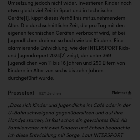
Umsetzung jedoch nicht wider. Investieren Kinder noch
Kärcher
etwa gleich viel Zeit in Sport und in technische
Karin Liedl
Geräte
[1]
, kippt dieses Verhältnis mit zunehmendem
Alter. Die durchschnittliche Zeit, die pro Tag mit den
KEBA
eigenen technischen Geräten verbracht wird, ist bei
KIWI Kinderwunsch Institut Dr. Loimer
Jugendlichen dreimal so hoch wie bei Kindern. Eine
alarmierende Entwicklung, wie der INTERSPORT Kids-
KLIPP Frisör
und Jugendreport 2024
[2]
zeigt, der unter 369
Kleider Bauer
Jugendlichen von 11 bis 16 Jahren und 250 Eltern von
Kindern im Alter von sechs bis zehn Jahren
Kremsmüller Anlagenbau GmbH
durchgeführt wurde.
Maximarkt
Pressetext
Plaintext
9271 Zeichen
Oldtimer Raststationen und Motorhotels
„Dass sich Kinder und Jugendliche im Café oder in der
Österreichischer Kachelofenverband
U-Bahn schweigend gegenübersitzen und auf ihre
Orlen
Handys starren, ist fast schon ein gewohntes Bild. Als
Familienvater mit zwei Kindern und Enkeln beobachte
Passage Linz
ich diese Entwicklung mit Sorge. Laut INTERSPORT