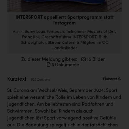
Doppler Gruppe
ERLUS AG
INTERSPORT appelliert: Sportprogramm statt
Instagram
everfield
v.l.n.r.: Samy Louis Fernbach, Teilnehmer Masters of Dirt;
Firmenradl
Franz Koll, Geschäftsführer INTERSPORT; Ruth
Schweighofer, Skirennläuferin & Mitglied im OÖ
Fristads Austria
Landeskader
HIG Infomotion Group
Zu dieser Meldung gibt es:
15 Bilder
3 Dokumente
IFE Austria GmbH
Kurztext
Immotech
Plaintext
823 Zeichen
INTERSPAR
St. Corona am Wechsel/Wels, September 2024: Sport
spielt eine wesentliche Rolle im Leben von Kindern und
INTERSPORT Austria
Jugendlichen. Am beliebtesten sind Radfahren und
Jesolo
Schwimmen. Sowohl bei Kindern als auch
Jugendlichen löst Sport vorwiegend positive Gefühle
Jane Goodall Institute Austria
aus. Die Bedeutung spiegelt sich in der tatsächlichen