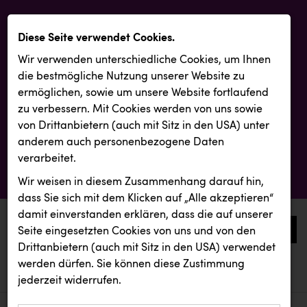
Diese Seite verwendet Cookies.
Wir verwenden unterschiedliche Cookies, um Ihnen
die best­mögliche Nutzung unserer Website zu
ermöglichen, sowie um unsere Website fortlaufend
zu verbessern. Mit Cookies werden von uns sowie
von Drittanbietern (auch mit Sitz in den USA) unter
anderem auch personenbezogene Daten
verarbeitet.
Wir weisen in diesem Zusammenhang darauf hin,
dass Sie sich mit dem Klicken auf „Alle akzeptieren“
damit ein­ver­standen erklären, dass die auf unserer
0
Seite eingesetzten Cookies von uns und von den
Drittanbietern (auch mit Sitz in den USA) verwendet
werden dürfen. Sie können diese Zustimmung
aktuelle aussendungen
aktuelle aussendungen
INTERSPORT Austria
jederzeit widerrufen.
REICHL UND PARTNER