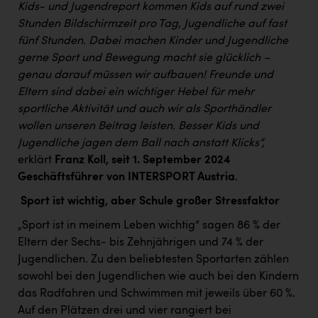
PEZ
Kids- und Jugendreport kommen Kids auf rund zwei
Stunden Bildschirmzeit pro Tag, Jugendliche auf fast
PÜSPÖK
fünf Stunden. Dabei machen Kinder und Jugendliche
gerne Sport und Bewegung macht sie glücklich –
REMAX
genau darauf müssen wir aufbauen!
Freunde und
RE/MAX Welcome
Eltern sind dabei ein wichtiger Hebel für mehr
sportliche Aktivität und auch wir als Sporthändler
Resch&Frisch
wollen unseren Beitrag leisten. Besser Kids und
RUBBLE MASTER
Jugendliche jagen dem Ball nach anstatt Klicks
“,
erklärt
Franz Koll, seit 1. September 2024
Ruderclub Wels
Geschäftsführer von INTERSPORT Austria
.
SCRI - Salzburg Cancer Research Institute
Sport ist wichtig, aber Schule großer Stressfaktor
SCHMACHTL GmbH
„Sport ist in meinem Leben wichtig“ sagen 86 % der
Schwingshandl - automation technology gmbh
Eltern der Sechs- bis Zehnjährigen und 74 % der
Jugendlichen. Zu den beliebtesten Sportarten zählen
Seher + Partner
sowohl bei den Jugendlichen wie auch bei den Kindern
das Radfahren und Schwimmen mit jeweils über 60 %.
Smurfit Westrock Nettingsdorf
Auf den Plätzen drei und vier rangiert bei