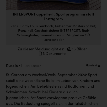
Doppler Gruppe
ERLUS AG
INTERSPORT appelliert: Sportprogramm statt
Instagram
everfield
v.l.n.r.: Samy Louis Fernbach, Teilnehmer Masters of Dirt;
Firmenradl
Franz Koll, Geschäftsführer INTERSPORT; Ruth
Schweighofer, Skirennläuferin & Mitglied im OÖ
Fristads Austria
Landeskader
HIG Infomotion Group
Zu dieser Meldung gibt es:
15 Bilder
3 Dokumente
IFE Austria GmbH
Kurztext
Immotech
Plaintext
823 Zeichen
INTERSPAR
St. Corona am Wechsel/Wels, September 2024: Sport
spielt eine wesentliche Rolle im Leben von Kindern und
INTERSPORT Austria
Jugendlichen. Am beliebtesten sind Radfahren und
Jesolo
Schwimmen. Sowohl bei Kindern als auch
Jugendlichen löst Sport vorwiegend positive Gefühle
Jane Goodall Institute Austria
aus. Die Bedeutung spiegelt sich in der tatsächlichen