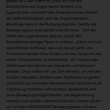
Wirtschaftskammer OÖ Energiehandel
geben 58 % der Eltern an, dass ihr Kind ein
Smartphone sein Eigen nennt. Kindern und
Dopgas
Jugendlichen vermittelt das Smartphone ein Gefühl
der Selbstständigkeit und des Erwachsenseins. ​
kunden basics
Allerdings hemmt die Nutzung digitaler Geräte die
kontakt
Bewegungslust und soziale Interaktionen. ​ Fast die
Hälfte der Jugendlichen gibt an, durch das
Smartphone weniger Sport zu treiben. ​
„Eltern sind ein
wesentlicher Schlüssel, wenn es darum geht, das
Erwachsenwerden ihrer Kinder und den Zeitpunkt des
ersten Smartphones zu bestimmen. Wir müssen den
Stellenwert des Sports neu bewerten und bewusst
stärken. Etwa indem wir uns Zeit nehmen, um mit den
Kindern Wandern, Klettern oder Radfahren zu gehen.
Zusätzlich zur wichtigen Vereinsstruktur braucht es als
Ergänzung moderne Infrastruktur, Spielplätze und
neue Bewegungsmöglichkeiten, die Begeisterung
wecken und soziale Interaktion fördern. Daher läuten
wir mit dem INTERSPORT Bewegungsbus und dem