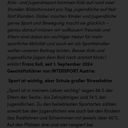
PEZ
Kids- und Jugendreport kommen Kids auf rund zwei
Stunden Bildschirmzeit pro Tag, Jugendliche auf fast
PÜSPÖK
fünf Stunden. Dabei machen Kinder und Jugendliche
gerne Sport und Bewegung macht sie glücklich –
REMAX
genau darauf müssen wir aufbauen!
Freunde und
RE/MAX Welcome
Eltern sind dabei ein wichtiger Hebel für mehr
sportliche Aktivität und auch wir als Sporthändler
Resch&Frisch
wollen unseren Beitrag leisten. Besser Kids und
RUBBLE MASTER
Jugendliche jagen dem Ball nach anstatt Klicks
“,
erklärt
Franz Koll, seit 1. September 2024
Ruderclub Wels
Geschäftsführer von INTERSPORT Austria
.
SCRI - Salzburg Cancer Research Institute
Sport ist wichtig, aber Schule großer Stressfaktor
SCHMACHTL GmbH
„Sport ist in meinem Leben wichtig“ sagen 86 % der
Schwingshandl - automation technology gmbh
Eltern der Sechs- bis Zehnjährigen und 74 % der
Jugendlichen. Zu den beliebtesten Sportarten zählen
Seher + Partner
sowohl bei den Jugendlichen wie auch bei den Kindern
das Radfahren und Schwimmen mit jeweils über 60 %.
Smurfit Westrock Nettingsdorf
Auf den Plätzen drei und vier rangiert bei