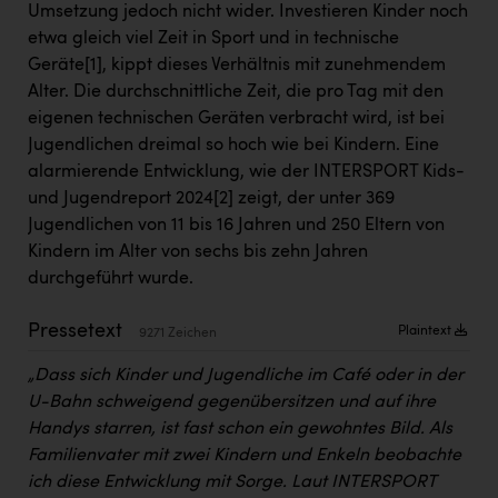
Umsetzung jedoch nicht wider. Investieren Kinder noch
Kärcher
etwa gleich viel Zeit in Sport und in technische
Karin Liedl
Geräte
[1]
, kippt dieses Verhältnis mit zunehmendem
Alter. Die durchschnittliche Zeit, die pro Tag mit den
KEBA
eigenen technischen Geräten verbracht wird, ist bei
KIWI Kinderwunsch Institut Dr. Loimer
Jugendlichen dreimal so hoch wie bei Kindern. Eine
alarmierende Entwicklung, wie der INTERSPORT Kids-
KLIPP Frisör
und Jugendreport 2024
[2]
zeigt, der unter 369
Kleider Bauer
Jugendlichen von 11 bis 16 Jahren und 250 Eltern von
Kindern im Alter von sechs bis zehn Jahren
Kremsmüller Anlagenbau GmbH
durchgeführt wurde.
Maximarkt
Pressetext
Plaintext
9271 Zeichen
Oldtimer Raststationen und Motorhotels
„Dass sich Kinder und Jugendliche im Café oder in der
Österreichischer Kachelofenverband
U-Bahn schweigend gegenübersitzen und auf ihre
Orlen
Handys starren, ist fast schon ein gewohntes Bild. Als
Familienvater mit zwei Kindern und Enkeln beobachte
Passage Linz
ich diese Entwicklung mit Sorge. Laut INTERSPORT