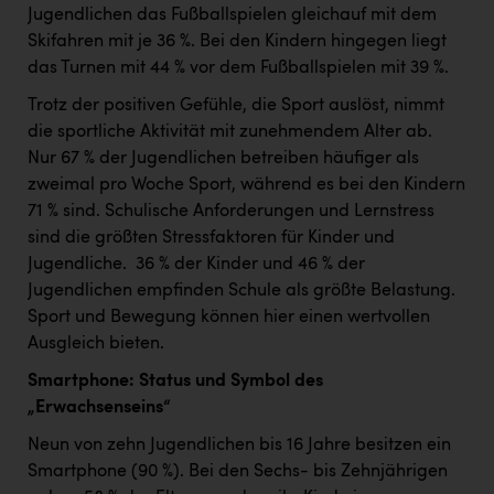
TCL
Jugendlichen das Fußballspielen gleichauf mit dem
Skifahren mit je 36 %. Bei den Kindern hingegen liegt
TGW Logistics
das Turnen mit 44 % vor dem Fußballspielen mit 39 %.
TRAILOMAT & Cycling Austria
Trotz der positiven Gefühle, die Sport auslöst, nimmt
VERITAS
die sportliche Aktivität mit zunehmendem Alter ab. ​
Nur 67 % der Jugendlichen betreiben häufiger als
Vier Diamanten
zweimal pro Woche Sport, während es bei den Kindern
Vorlagenportal
71 % sind. Schulische Anforderungen und Lernstress
sind die größten Stressfaktoren für Kinder und
Wir besiegen Krebs
Jugendliche. ​ 36 % der Kinder und 46 % der
Wirtschaftskammer OÖ
Jugendlichen empfinden Schule als größte Belastung. ​
Sport und Bewegung können hier einen wertvollen
ZGONC
Ausgleich bieten. ​
ZULuft - Zukunft Luft Austria
Smartphone: Status und Symbol des
„Erwachsenseins“
z.l.ö.
Neun von zehn Jugendlichen bis 16 Jahre besitzen ein
Österreichisches Hebammengremium
Smartphone (90 %). Bei den Sechs- bis Zehnjährigen