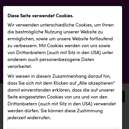
Diese Seite verwendet Cookies.
Wir verwenden unterschiedliche Cookies, um Ihnen
die best­mögliche Nutzung unserer Website zu
ermöglichen, sowie um unsere Website fortlaufend
zu verbessern. Mit Cookies werden von uns sowie
von Drittanbietern (auch mit Sitz in den USA) unter
anderem auch personenbezogene Daten
verarbeitet.
Wir weisen in diesem Zusammenhang darauf hin,
dass Sie sich mit dem Klicken auf „Alle akzeptieren“
damit ein­ver­standen erklären, dass die auf unserer
0
Seite eingesetzten Cookies von uns und von den
Drittanbietern (auch mit Sitz in den USA) verwendet
werden dürfen. Sie können diese Zustimmung
aktuelle aussendungen
aktuelle aussendungen
INTERSPORT Austria
jederzeit widerrufen.
REICHL UND PARTNER