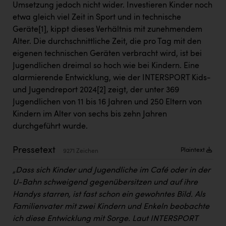
Umsetzung jedoch nicht wider. Investieren Kinder noch
Kärcher
etwa gleich viel Zeit in Sport und in technische
Karin Liedl
Geräte
[1]
, kippt dieses Verhältnis mit zunehmendem
Alter. Die durchschnittliche Zeit, die pro Tag mit den
KEBA
eigenen technischen Geräten verbracht wird, ist bei
KIWI Kinderwunsch Institut Dr. Loimer
Jugendlichen dreimal so hoch wie bei Kindern. Eine
alarmierende Entwicklung, wie der INTERSPORT Kids-
KLIPP Frisör
und Jugendreport 2024
[2]
zeigt, der unter 369
Kleider Bauer
Jugendlichen von 11 bis 16 Jahren und 250 Eltern von
Kindern im Alter von sechs bis zehn Jahren
Kremsmüller Anlagenbau GmbH
durchgeführt wurde.
Maximarkt
Pressetext
Plaintext
9271 Zeichen
Oldtimer Raststationen und Motorhotels
„Dass sich Kinder und Jugendliche im Café oder in der
Österreichischer Kachelofenverband
U-Bahn schweigend gegenübersitzen und auf ihre
Orlen
Handys starren, ist fast schon ein gewohntes Bild. Als
Familienvater mit zwei Kindern und Enkeln beobachte
Passage Linz
ich diese Entwicklung mit Sorge. Laut INTERSPORT