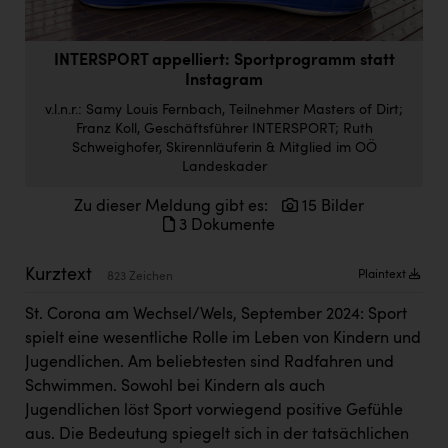
Doppler Gruppe
ERLUS AG
INTERSPORT appelliert: Sportprogramm statt
Instagram
everfield
v.l.n.r.: Samy Louis Fernbach, Teilnehmer Masters of Dirt;
Firmenradl
Franz Koll, Geschäftsführer INTERSPORT; Ruth
Schweighofer, Skirennläuferin & Mitglied im OÖ
Fristads Austria
Landeskader
HIG Infomotion Group
Zu dieser Meldung gibt es:
15 Bilder
3 Dokumente
IFE Austria GmbH
Kurztext
Immotech
Plaintext
823 Zeichen
INTERSPAR
St. Corona am Wechsel/Wels, September 2024: Sport
spielt eine wesentliche Rolle im Leben von Kindern und
INTERSPORT Austria
Jugendlichen. Am beliebtesten sind Radfahren und
Jesolo
Schwimmen. Sowohl bei Kindern als auch
Jugendlichen löst Sport vorwiegend positive Gefühle
Jane Goodall Institute Austria
aus. Die Bedeutung spiegelt sich in der tatsächlichen