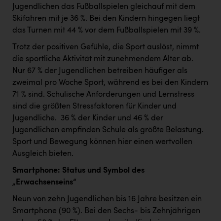
TCL
Jugendlichen das Fußballspielen gleichauf mit dem
Skifahren mit je 36 %. Bei den Kindern hingegen liegt
TGW Logistics
das Turnen mit 44 % vor dem Fußballspielen mit 39 %.
TRAILOMAT & Cycling Austria
Trotz der positiven Gefühle, die Sport auslöst, nimmt
VERITAS
die sportliche Aktivität mit zunehmendem Alter ab. ​
Nur 67 % der Jugendlichen betreiben häufiger als
Vier Diamanten
zweimal pro Woche Sport, während es bei den Kindern
Vorlagenportal
71 % sind. Schulische Anforderungen und Lernstress
sind die größten Stressfaktoren für Kinder und
Wir besiegen Krebs
Jugendliche. ​ 36 % der Kinder und 46 % der
Wirtschaftskammer OÖ
Jugendlichen empfinden Schule als größte Belastung. ​
Sport und Bewegung können hier einen wertvollen
ZGONC
Ausgleich bieten. ​
ZULuft - Zukunft Luft Austria
Smartphone: Status und Symbol des
„Erwachsenseins“
z.l.ö.
Neun von zehn Jugendlichen bis 16 Jahre besitzen ein
Österreichisches Hebammengremium
Smartphone (90 %). Bei den Sechs- bis Zehnjährigen