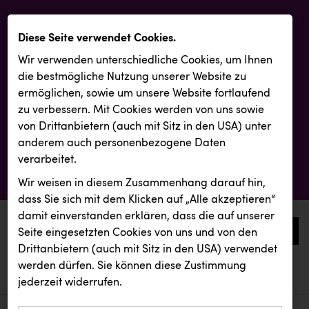
Diese Seite verwendet Cookies.
Wir verwenden unterschiedliche Cookies, um Ihnen
die best­mögliche Nutzung unserer Website zu
ermöglichen, sowie um unsere Website fortlaufend
zu verbessern. Mit Cookies werden von uns sowie
von Drittanbietern (auch mit Sitz in den USA) unter
anderem auch personenbezogene Daten
verarbeitet.
Wir weisen in diesem Zusammenhang darauf hin,
dass Sie sich mit dem Klicken auf „Alle akzeptieren“
damit ein­ver­standen erklären, dass die auf unserer
0
Seite eingesetzten Cookies von uns und von den
Drittanbietern (auch mit Sitz in den USA) verwendet
werden dürfen. Sie können diese Zustimmung
aktuelle aussendungen
aktuelle aussendungen
INTERSPORT Austria
jederzeit widerrufen.
REICHL UND PARTNER