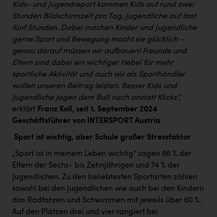
PEZ
Kids- und Jugendreport kommen Kids auf rund zwei
Stunden Bildschirmzeit pro Tag, Jugendliche auf fast
PÜSPÖK
fünf Stunden. Dabei machen Kinder und Jugendliche
gerne Sport und Bewegung macht sie glücklich –
REMAX
genau darauf müssen wir aufbauen!
Freunde und
RE/MAX Welcome
Eltern sind dabei ein wichtiger Hebel für mehr
sportliche Aktivität und auch wir als Sporthändler
Resch&Frisch
wollen unseren Beitrag leisten. Besser Kids und
RUBBLE MASTER
Jugendliche jagen dem Ball nach anstatt Klicks
“,
erklärt
Franz Koll, seit 1. September 2024
Ruderclub Wels
Geschäftsführer von INTERSPORT Austria
.
SCRI - Salzburg Cancer Research Institute
Sport ist wichtig, aber Schule großer Stressfaktor
SCHMACHTL GmbH
„Sport ist in meinem Leben wichtig“ sagen 86 % der
Schwingshandl - automation technology gmbh
Eltern der Sechs- bis Zehnjährigen und 74 % der
Jugendlichen. Zu den beliebtesten Sportarten zählen
Seher + Partner
sowohl bei den Jugendlichen wie auch bei den Kindern
das Radfahren und Schwimmen mit jeweils über 60 %.
Smurfit Westrock Nettingsdorf
Auf den Plätzen drei und vier rangiert bei