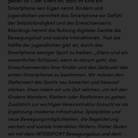
Wirtschaftskammer OÖ Energiehandel
geben 58 % der Eltern an, dass ihr Kind ein
Smartphone sein Eigen nennt. Kindern und
Dopgas
Jugendlichen vermittelt das Smartphone ein Gefühl
der Selbstständigkeit und des Erwachsenseins. ​
kunden basics
Allerdings hemmt die Nutzung digitaler Geräte die
kontakt
Bewegungslust und soziale Interaktionen. ​ Fast die
Hälfte der Jugendlichen gibt an, durch das
Smartphone weniger Sport zu treiben. ​
„Eltern sind ein
wesentlicher Schlüssel, wenn es darum geht, das
Erwachsenwerden ihrer Kinder und den Zeitpunkt des
ersten Smartphones zu bestimmen. Wir müssen den
Stellenwert des Sports neu bewerten und bewusst
stärken. Etwa indem wir uns Zeit nehmen, um mit den
Kindern Wandern, Klettern oder Radfahren zu gehen.
Zusätzlich zur wichtigen Vereinsstruktur braucht es als
Ergänzung moderne Infrastruktur, Spielplätze und
neue Bewegungsmöglichkeiten, die Begeisterung
wecken und soziale Interaktion fördern. Daher läuten
wir mit dem INTERSPORT Bewegungsbus und dem