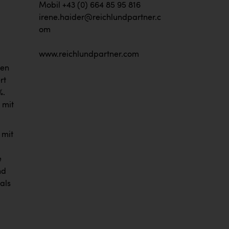
Mobil +43 (0) 664 85 95 816
irene.haider@reichlundpartner.c
om
www.reichlundpartner.com
ren
rt
%.
 mit
 mit
e
nd
als