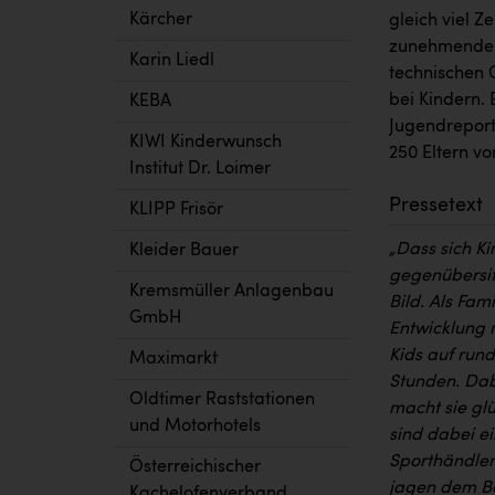
Kärcher
gleich viel Z
zunehmendem 
Karin Liedl
technischen G
bei Kindern.
KEBA
Jugendreport
KIWI Kinderwunsch
250 Eltern vo
Institut Dr. Loimer
Pressetext
KLIPP Frisör
„Dass sich K
Kleider Bauer
gegenübersit
Kremsmüller Anlagenbau
Bild. Als Fam
GmbH
Entwicklung 
Kids auf rund
Maximarkt
Stunden. Da
Oldtimer Raststationen
macht sie gl
und Motorhotels
sind dabei ei
Sporthändler 
Österreichischer
jagen dem Bal
Kachelofenverband