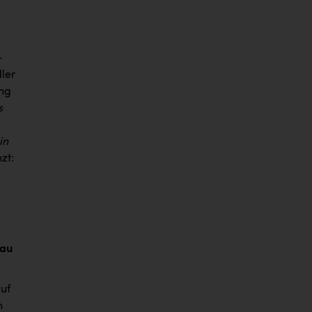
-
ler
ung
s
in
zt:
eau
auf
n