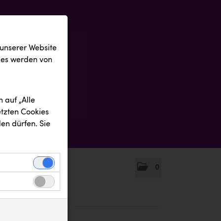
 unserer Website
ies werden von
 auf „Alle
etzten Cookies
en dürfen. Sie
0
einwandfreie
nbezogenen
n uns zu