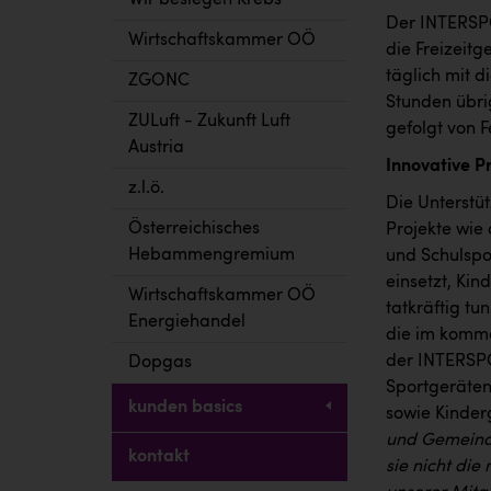
Wir besiegen Krebs
Der INTERSPO
Wirtschaftskammer OÖ
die Freizeitg
täglich mit 
ZGONC
Stunden übrig
ZULuft - Zukunft Luft
gefolgt von F
Austria
Innovative P
z.l.ö.
Die Unterstü
Österreichisches
Projekte wie
Hebammengremium
und Schulspo
einsetzt, Ki
Wirtschaftskammer OÖ
tatkräftig t
Energiehandel
die im komme
der INTERSPO
Dopgas
Sportgeräten
kunden basics
sowie Kinder
und Gemeinde
kontakt
sie nicht die