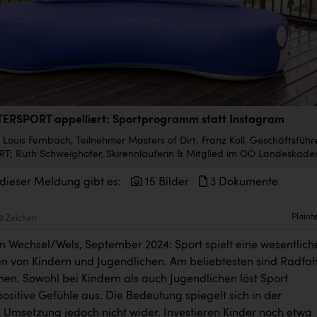
TERSPORT appelliert: Sportprogramm statt Instagram
my Louis Fernbach, Teilnehmer Masters of Dirt; Franz Koll, Geschäftsführ
; Ruth Schweighofer, Skirennläuferin & Mitglied im OÖ Landeskade
 dieser Meldung gibt es:
15 Bilder
3 Dokumente
Plaint
3 Zeichen
m Wechsel/Wels, September 2024: Sport spielt eine wesentlich
en von Kindern und Jugendlichen. Am beliebtesten sind Radfa
n. Sowohl bei Kindern als auch Jugendlichen löst Sport
sitive Gefühle aus. Die Bedeutung spiegelt sich in der
n Umsetzung jedoch nicht wider. Investieren Kinder noch etwa