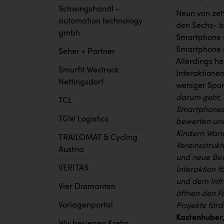
Schwingshandl -
Neun von zeh
automation technology
den Sechs- bi
gmbh
Smartphone s
Smartphone e
Seher + Partner
Allerdings h
Smurfit Westrock
Interaktionen
Nettingsdorf
weniger Sport
darum geht, 
TCL
Smartphones 
TGW Logistics
bewerten und
Kindern Wand
TRAILOMAT & Cycling
Vereinsstrukt
Austria
und neue Bew
VERITAS
Interaktion 
und dem Infr
Vier Diamanten
öffnen den F
Vorlagenportal
Projekte förd
Kastenhuber