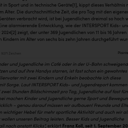
eit in Sport und in technische Geräte
[1]
, kippt dieses Verhältnis 
Alter. Die durchschnittliche Zeit, die pro Tag mit den eigene
eräten verbracht wird, ist bei Jugendlichen dreimal so hoch 
 Eine alarmierende Entwicklung, wie der INTERSPORT Kids- un
 2024
[2]
zeigt, der unter 369 Jugendlichen von 11 bis 16 Jahren
n Kindern im Alter von sechs bis zehn Jahren durchgeführt wur
Plaint
9271 Zeichen
inder und Jugendliche im Café oder in der U-Bahn schweigend
zen und auf ihre Handys starren, ist fast schon ein gewohntes
ilienvater mit zwei Kindern und Enkeln beobachte ich diese
mit Sorge. Laut INTERSPORT Kids- und Jugendreport kommen
 zwei Stunden Bildschirmzeit pro Tag, Jugendliche auf fast fün
bei machen Kinder und Jugendliche gerne Sport und Bewegu
ücklich – genau darauf müssen wir aufbauen!
Freunde und Elt
n wichtiger Hebel für mehr sportliche Aktivität und auch wir al
wollen unseren Beitrag leisten. Besser Kids und Jugendliche
l nach anstatt Klicks
“,
erklärt
Franz Koll, seit 1. September 2