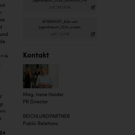
Jugendreport_2024_25092024_FIN
mit
.pdf
|
927,8 KB
n
wie
INTERSPORT_Kids-und
d
Jugendreport_2024_screen
 und
.pdf
|
1,9 MB
de.
Kontakt
ext
Mag. Irene Haider
f
PR Director
ng
ern
REICHLUNDPARTNER
s
Public Relations
024