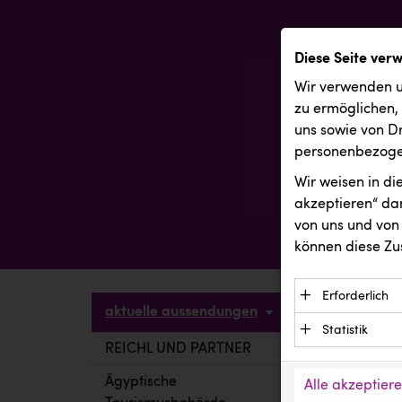
Diese Seite ver
Wir verwenden u
zu ermöglichen,
uns sowie von Dr
personenbezogen
Wir weisen in d
akzeptieren“ dam
von uns und von 
können diese Zu
Erforderlich
aktuelle aussendungen
Essenzielle C
Statistik
Funktion der 
REICHL UND PARTNER
aktuelle a
Statistik Cook
Daten und wer
verstehen, wi
Ägyptische
Alle akzeptier
Anbieter: Eigentü