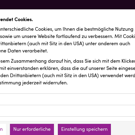
wendet Cookies.
nterschiedliche Cookies, um Ihnen die best­mögliche Nutzung
 sowie um unsere Website fortlaufend zu verbessern. Mit Cook
ittanbietern (auch mit Sitz in den USA) unter anderem auch
e Daten verarbeitet.
iesem Zusammenhang darauf hin, dass Sie sich mit dem Klicken
it ein­ver­standen erklären, dass die auf unserer Seite einges
den Drittanbietern (auch mit Sitz in den USA) verwendet werd
stimmung jederzeit widerrufen.
ookies ermöglichen grundlegende Funktionen und sind für die 
Website erforderlich. Diese Cookies speichern keine persone
ussendungen
INTERSPORT Austria
ies erfassen Informationen anonym. Diese Informationen helfe
den an keine Dritten übermittelt.
e unsere Besucher unsere Website nutzen.
en
Nur erforderliche
Einstellung speichern
mer der Website (Erstanbieter)