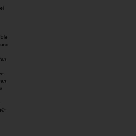
ei
iale
hone
ten
en
gen
e
Wir