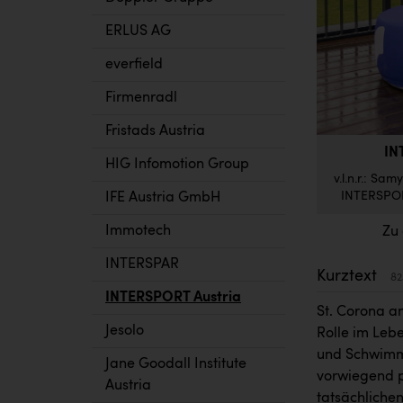
ERLUS AG
everfield
Firmenradl
Fristads Austria
IN
HIG Infomotion Group
v.l.n.r.: Sa
INTERSPORT
IFE Austria GmbH
Immotech
Zu
INTERSPAR
Kurztext
82
INTERSPORT Austria
St. Corona a
Jesolo
Rolle im Leb
und Schwimme
Jane Goodall Institute
vorwiegend po
Austria
tatsächliche