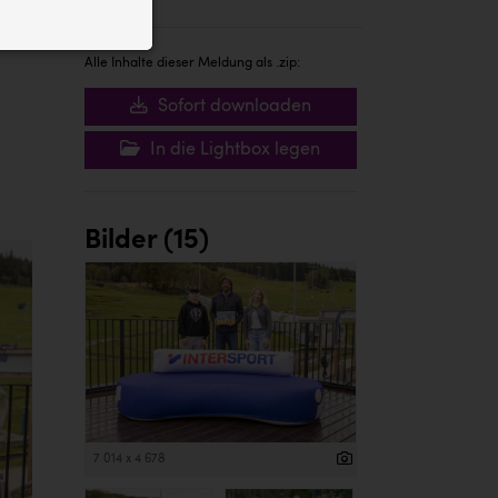
ID auf Ihrem
 der Website
Alle Inhalte dieser Meldung als .zip:
Sofort downloaden
In die Lightbox legen
Bilder (15)
7 014 x 4 678