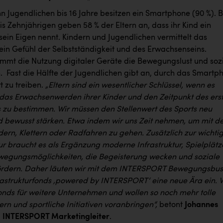
n Jugendlichen bis 16 Jahre besitzen ein Smartphone (90 %). B
s Zehnjährigen geben 58 % der Eltern an, dass ihr Kind ein
ein Eigen nennt. Kindern und Jugendlichen vermittelt das
in Gefühl der Selbstständigkeit und des Erwachsenseins. ​
emmt die Nutzung digitaler Geräte die Bewegungslust und soz
. ​ Fast die Hälfte der Jugendlichen gibt an, durch das Smartp
 zu treiben. ​
„Eltern sind ein wesentlicher Schlüssel, wenn es
das Erwachsenwerden ihrer Kinder und den Zeitpunkt des ers
zu bestimmen. Wir müssen den Stellenwert des Sports neu
 bewusst stärken. Etwa indem wir uns Zeit nehmen, um mit d
ern, Klettern oder Radfahren zu gehen. Zusätzlich zur wichti
ur braucht es als Ergänzung moderne Infrastruktur, Spielplätz
egungsmöglichkeiten, die Begeisterung wecken und soziale
fördern. Daher läuten wir mit dem INTERSPORT Bewegungsbus
astrukturfonds ‚powered by INTERSPORT‘ eine neue Ära ein. 
onds für weitere Unternehmen und wollen so noch mehr tolle
ern und sportliche Initiativen voranbringen“,
betont
Johannes
, INTERSPORT Marketingleiter
.