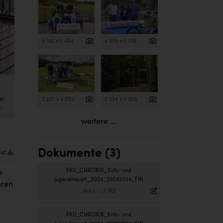
8 192 x 5 464
4 975 x 3 318
er
7 201 x 4 803
5 934 x 3 958
r
weitere ...
Dokumente (3)
ext
PKU_CHRONIK_Kids- und
e
Jugendreport_2024_25092024_FIN
hren
.docx
|
1,3 MB
PKU_CHRONIK_Kids- und