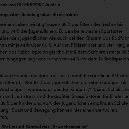
hrer von INTERSPORT Austria
.
chtig, aber Schule großer Stressfaktor
 meinem Leben wichtig“ sagen 86 % der Eltern der Sechs- bis
 und 74 % der Jugendlichen. Zu den beliebtesten Sportarten
l bei den Jugendlichen wie auch bei den Kindern das Radfah
n mit jeweils über 60 %. Auf den Plätzen drei und vier rangie
hen das Fußballspielen gleichauf mit dem Skifahren mit je 36 
ern hingegen liegt das Turnen mit 44 % vor dem Fußballspielen
itiven Gefühle, die Sport auslöst, nimmt die sportliche Aktivität
Alter ab. ​ Nur 67 % der Jugendlichen betreiben häufiger als
Woche Sport, während es bei den Kindern 71 % sind. Schulisch
n und Lernstress sind die größten Stressfaktoren für Kinder u
​ 36 % der Kinder und 46 % der Jugendlichen empfinden Schule 
tung. ​ Sport und Bewegung können hier einen wertvollen
en. ​
 Status und Symbol des „Erwachsenseins“