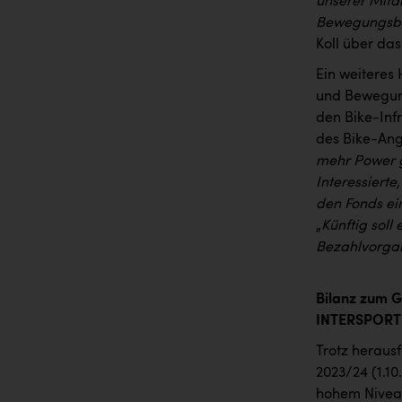
unserer Mita
Bewegungsbus 
Koll über das
Ein weiteres
und Bewegung
den Bike-Inf
des Bike-Ange
mehr Power g
Interessierte
den Fonds ei
„
Künftig soll
Bezahlvorgan
Bilanz zum G
INTERSPORT e
Trotz heraus
2023/24 (1.10
hohem Niveau