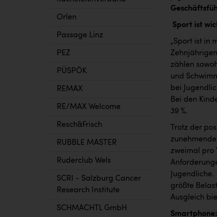
Geschäftsfü
Orlen
Sport ist wi
Passage Linz
„Sport ist in
Zehnjährigen
PEZ
zählen sowoh
PÜSPÖK
und Schwimme
bei Jugendlic
REMAX
Bei den Kind
RE/MAX Welcome
39 %.
Resch&Frisch
Trotz der pos
zunehmendem 
RUBBLE MASTER
zweimal pro 
Ruderclub Wels
Anforderunge
Jugendliche. 
SCRI - Salzburg Cancer
größte Belas
Research Institute
Ausgleich biet
SCHMACHTL GmbH
Smartphone: