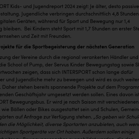
RT Kids- und Jugendreport 2024 zeigt: Je älter, desto passive
estaltung. Jugendliche verbringen durchschnittlich 4,8 Stunden
digitalen Geräten, während für Sport und Bewegung nur 1,4
 bleiben. ​ Bei Kindern steht Sport mit 1,7 Stunden an erster Ste
ernsehen und Zeit mit Freunden. ​
rojekte für die Sportbegeisterung der nächsten Generation
tzung der Vereine durch die regional verankerten Händler und
 die School of Pump, der Servus Kinder Bewegungstag sowie S
rtwochen zeigen, dass sich INTERSPORT schon lange dafür
nder und Jugendliche mehr zu bewegen und wird es auch weite
un. Daher stehen bereits spannende Projekte auf dem Program
nden Geschäftsjahr umgesetzt werden sollen. Eines davon is
RT Bewegungsbus. Er wird je nach Saison mit verschiedenen
 wie Bällen oder Bikes ausgestattet sein und Schulen, Gemei
gärten auf Anfrage zur Verfügung stehen.
„So geben wir Schul
n die Möglichkeit, diverse Sportarten anzubieten, auch wen
 richtigen Sportgeräte vor Ort haben. Außerdem sollen einige