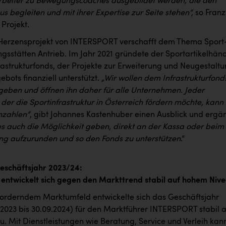
rbeiter zu Bewegungscoaches ausgebildet werden, die den
begleiten und mit ihrer Expertise zur Seite stehen“,
so Franz
 Projekt.
 Herzensprojekt von INTERSPORT verschafft dem Thema Sport
sstätten Antrieb. Im Jahr 2021 gründete der Sportartikelhänd
rastrukturfonds, der Projekte zur Erweiterung und Neugestalt
bots finanziell unterstützt.
„Wir wollen dem Infrastrukturfond
eben und öffnen ihn daher für alle Unternehmen. Jeder
, der die Sportinfrastruktur in Österreich fördern möchte, kann 
nzahlen“
, gibt Johannes Kastenhuber einen Ausblick und ergän
 es auch die Möglichkeit geben, direkt an der Kassa oder beim
g aufzurunden und so den Fonds zu unterstützen
.“
eschäftsjahr 2023/24:
ntwickelt sich gegen den Markttrend stabil auf hohem Niv
forderndem Marktumfeld entwickelte sich das Geschäftsjahr
.2023 bis 30.09.2024) für den Marktführer INTERSPORT stabil 
. Mit Dienstleistungen wie Beratung, Service und Verleih kan