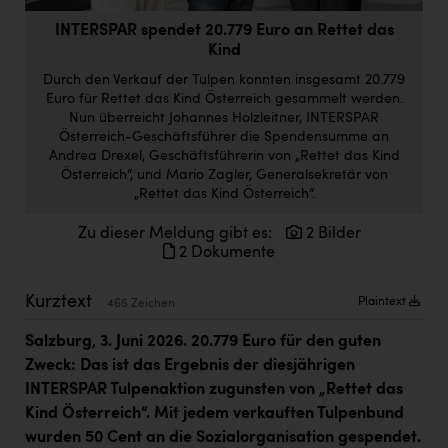
Doppler Gruppe
INTERSPAR spendet 20.779 Euro an Rettet das
Kind
ERLUS AG
Durch den Verkauf der Tulpen konnten insgesamt 20.779
everfield
Euro für Rettet das Kind Österreich gesammelt werden.
Nun überreicht Johannes Holzleitner, INTERSPAR
Firmenradl
Österreich-Geschäftsführer die Spendensumme an
Andrea Drexel, Geschäftsführerin von „Rettet das Kind
Fristads Austria
Österreich“, und Mario Zagler, Generalsekretär von
„Rettet das Kind Österreich“.
HIG Infomotion Group
Zu dieser Meldung gibt es:
2 Bilder
IFE Austria GmbH
2 Dokumente
Immotech
Kurztext
Plaintext
465 Zeichen
INTERSPAR
Salzburg, 3. Juni 2026. 20.779 Euro für den guten
INTERSPORT Austria
Zweck: Das ist das Ergebnis der diesjährigen
Jesolo
INTERSPAR Tulpenaktion zugunsten von „Rettet das
Kind Österreich“. Mit jedem verkauften Tulpenbund
Jane Goodall Institute Austria
wurden 50 Cent an die Sozialorganisation gespendet.