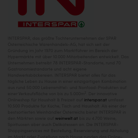
INTERSPAR, das größte Tochterunternehmen der SPAR
Österreichische Warenhandels-AG, hat sich seit der
Gründung im Jahr 1970 zum Marktführer im Bereich der
Hypermärkte mit über 10.000 Mitarbeitenden entwickelt. Das
Unternehmen betreibt 78 INTERSPAR-Standorte, rund 70
Gastronomiestandorte und acht eigene
Handwerksbäckereien. INTERSPAR bietet alles für das
tägliche Leben zu Hause in einer einzigartigen Kombination
aus rund 50.000 Lebensmittel- und Nonfood-Produkten auf
2
einer Verkaufsfläche von bis zu 5.000m
. Der innovative
Onlineshop für Haushalt & Freizeit auf
interspar.at
umfasst
10.500 Produkte für Küche, Tisch und Haushalt. Als einer der
bestsortierten Weinhändler Österreichs bietet INTERSPAR in
den Märkten sowie auf
weinwelt.at
bis zu 4.700 Weine,
Spirituosen aber auch Delikatessen an. Die INTERSPAR-
Shoppingservices mit Bestellung, Reservierung und Abholung
im Markt oder Zustellung nach Hause runden das Online-