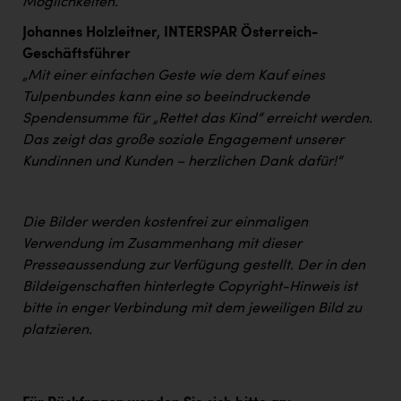
Möglichkeiten.“
TCL
Johannes Holzleitner, INTERSPAR Österreich-
TGW Logistics
Geschäftsführer
TRAILOMAT & Cycling Austria
„Mit einer einfachen Geste wie dem Kauf eines
Tulpenbundes kann eine so beeindruckende
VERITAS
Spendensumme für „Rettet das Kind“ erreicht werden.
Vier Diamanten
Das zeigt das große soziale Engagement unserer
Kundinnen und Kunden – herzlichen Dank dafür!“
Vorlagenportal
Wir besiegen Krebs
Die Bilder werden kostenfrei zur einmaligen
Wirtschaftskammer OÖ
Verwendung im Zusammenhang mit dieser
Presseaussendung zur Verfügung gestellt. Der in den
ZGONC
Bildeigenschaften hinterlegte Copyright-Hinweis ist
ZULuft - Zukunft Luft Austria
bitte in enger Verbindung mit dem jeweiligen Bild zu
platzieren.
z.l.ö.
Österreichisches Hebammengremium