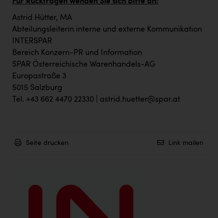
Wirtschaftskammer OÖ Energiehandel
Für Rückfragen wenden Sie sich bitte an:
Astrid Hütter, MA
Dopgas
Abteilungsleiterin interne und externe Kommunikation
kunden basics
INTERSPAR
Bereich Konzern-PR und Information
kontakt
SPAR Österreichische Warenhandels-AG
Europastraße 3
5015 Salzburg
Tel. +43 662 4470 22330 |
astrid.huetter@spar.at
Seite drucken
Link mailen