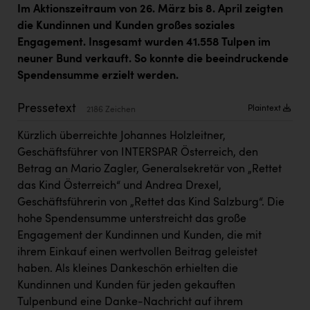
Kärcher
Im Aktionszeitraum von 26. März bis 8. April zeigten
die Kundinnen und Kunden großes soziales
Karin Liedl
Engagement. Insgesamt wurden 41.558 Tulpen im
neuner Bund verkauft. So konnte die beeindruckende
KEBA
Spendensumme erzielt werden.
KIWI Kinderwunsch Institut Dr. Loimer
Pressetext
Plaintext
KLIPP Frisör
2186 Zeichen
Kürzlich überreichte Johannes Holzleitner,
Kleider Bauer
Geschäftsführer von INTERSPAR Österreich, den
Kremsmüller Anlagenbau GmbH
Betrag an Mario Zagler, Generalsekretär von „Rettet
das Kind Österreich“ und Andrea Drexel,
Maximarkt
Geschäftsführerin von „Rettet das Kind Salzburg“. Die
Oldtimer Raststationen und Motorhotels
hohe Spendensumme unterstreicht das große
Engagement der Kundinnen und Kunden, die mit
Österreichischer Kachelofenverband
ihrem Einkauf einen wertvollen Beitrag geleistet
Orlen
haben. Als kleines Dankeschön erhielten die
Kundinnen und Kunden für jeden gekauften
Passage Linz
Tulpenbund eine Danke-Nachricht auf ihrem