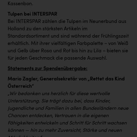
PEZ
Kassenbon.
PÜSPÖK
Tulpen bei INTERSPAR
Bei INTERSPAR zählen die Tulpen im Neunerbund aus
REMAX
Holland zu den stärksten Artikeln im
Standardsortiment und sind während der Frühlingszeit
RE/MAX Welcome
erhältlich. Mit ihrer vielfältigen Farbpalette – von Weiß
Resch&Frisch
und Gelb über Rosa und Rot bis hin zu Lila – bieten sie
für jeden Geschmack die passende Auswahl.
RUBBLE MASTER
Statements zur Spendenübergabe:
Ruderclub Wels
Mario Zagler, Generalsekretär von „Rettet das Kind
SCRI - Salzburg Cancer Research Institute
Österreich“
SCHMACHTL GmbH
„Wir bedanken uns herzlich für diese wertvolle
Unterstützung. Sie trägt dazu bei, dass Kinder,
Schwingshandl - automation technology gmbh
Jugendliche und Familien in allen Bundesländern neue
Seher + Partner
Chancen entdecken, Vertrauen in die eigenen
Fähigkeiten entwickeln und Schritt für Schritt wachsen
Smurfit Westrock Nettingsdorf
können — hin zu mehr Zuversicht, Stärke und neuen