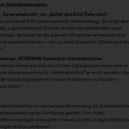
zur Spendenübergabe:
, Generalsekretär von „Rettet das Kind Österreich“
 uns herzlich für diese wertvolle Unterstützung. Sie trägt daz
nder, Jugendliche und Familien in allen Bundesländern neue
ecken, Vertrauen in die eigenen Fähigkeiten entwickeln und
chritt wachsen können — hin zu mehr Zuversicht, Stärke und ne
n.“
zleitner, INTERSPAR Österreich-Geschäftsführer
infachen Geste wie dem Kauf eines Tulpenbundes kann eine so
de Spendensumme für „Rettet das Kind“ erreicht werden. Da
oße soziale Engagement unserer Kundinnen und Kunden –
ank dafür!“
erden kostenfrei zur einmaligen Verwendung im Zusammenha
resseaussendung zur Verfügung gestellt. Der in den
ften hinterlegte Copyright-Hinweis ist bitte in enger Verbind
ligen Bild zu platzieren.