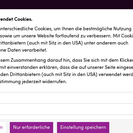
wendet Cookies.
nterschiedliche Cookies, um Ihnen die best­mögliche Nutzung
 sowie um unsere Website fortlaufend zu verbessern. Mit Cook
ittanbietern (auch mit Sitz in den USA) unter anderem auch
e Daten verarbeitet.
iesem Zusammenhang darauf hin, dass Sie sich mit dem Klicken
it ein­ver­standen erklären, dass die auf unserer Seite einges
den Drittanbietern (auch mit Sitz in den USA) verwendet werd
stimmung jederzeit widerrufen.
ookies ermöglichen grundlegende Funktionen und sind für die 
Website erforderlich. Diese Cookies speichern keine persone
ussendungen
INTERSPAR
ies erfassen Informationen anonym. Diese Informationen helfe
den an keine Dritten übermittelt.
e unsere Besucher unsere Website nutzen.
en
Nur erforderliche
Einstellung speichern
mer der Website (Erstanbieter)