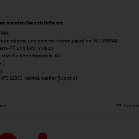
en wenden Sie sich bitte an:
, MA
iterin interne und externe Kommunikation INTERSPAR
ern-PR und Information
eichische Warenhandels-AG
 3
g
4470 22330 |
astrid.huetter@spar.at
ken
Link ma