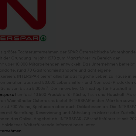
s größte Tochterunternehmen der SPAR Österreichische Warenhande
eit der Gründung im Jahr 1970 zum Marktführer im Bereich der
t über 10.000 Mitarbeitenden entwickelt. Das Unternehmen betreibt
ndorte, rund 70 Gastronomiestandorte und acht eigene
reien. INTERSPAR bietet alles für das tägliche Leben zu Hause in e
 Kombination aus rund 50.000 Lebensmittel- und Nonfood-Produkten 
2
fläche von bis zu 5.000m
. Der innovative Onlineshop für Haushalt &
erspar.at
umfasst 10.500 Produkte für Küche, Tisch und Haushalt. Als e
rten Weinhändler Österreichs bietet INTERSPAR in den Märkten sowie 
 zu 4.700 Weine, Spirituosen aber auch Delikatessen an. Die INTERSP
es mit Bestellung, Reservierung und Abholung im Markt oder Zustell
nden das Online-Angebot ab. INTERSPAR-GEschäftsführer ist seit 20
Holzleitner. Weiterführende Informationen unter
unternehmen
.