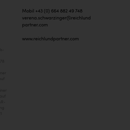
Mobil +43 (0) 664 882 49 748
verena.schwarzinger@reichlund
partner.com
www.reichlundpartner.com
ls-
 78
iner
auf
iner
auf
AR-
ung
21