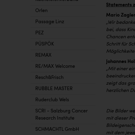
Statements 
Orlen
Mario Zagler
Passage Linz
„Wir bedanken
bei, dass Ki
PEZ
Chancen entd
Schritt für S
PÜSPÖK
Möglichkeite
REMAX
Johannes Hol
RE/MAX Welcome
„Mit einer e
beeindrucken
Resch&Frisch
zeigt das gr
RUBBLE MASTER
herzlichen D
Ruderclub Wels
Die Bilder w
SCRI - Salzburg Cancer
mit dieser P
Research Institute
Bildeigenscha
SCHMACHTL GmbH
mit dem jewei