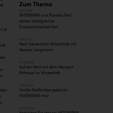
Zum Thema
mt
16.07.2026
INTERSPAR und Pamela Reif
setzen erfolgreiche
Zusammenarbeit fort
ext
16.07.2026
Next Generation Winzertalk mit
ind
Verena Langmann
der
02.06.2026
Auf ein Wort mit dem Weingut
en
Nittnaus im Winzertalk
n.
29.05.2026
Große Staffelübergabe im
sten
INTERSPAR Imst
h.
is
29.05.2026