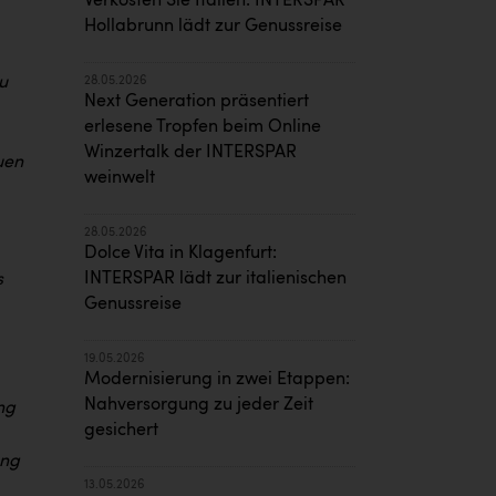
Verkosten Sie Italien: INTERSPAR
Hollabrunn lädt zur Genussreise
u
28.05.2026
Next Generation präsentiert
erlesene Tropfen beim Online
Winzertalk der INTERSPAR
uen
weinwelt
28.05.2026
Dolce Vita in Klagenfurt:
INTERSPAR lädt zur italienischen
s
Genussreise
19.05.2026
Modernisierung in zwei Etappen:
Nahversorgung zu jeder Zeit
ng
gesichert
ung
13.05.2026