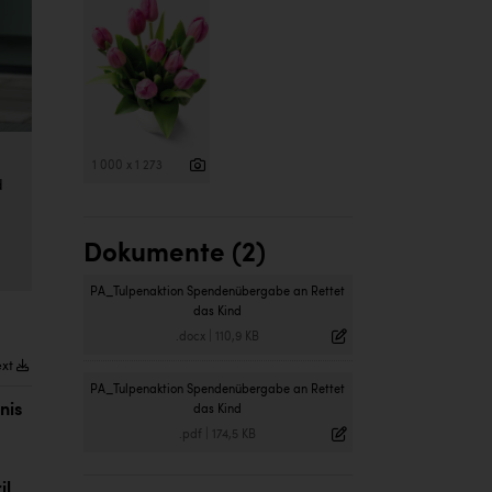
1 000 x 1 273
d
Dokumente (2)
PA_Tulpenaktion Spendenübergabe an Rettet
das Kind
.docx
|
110,9 KB
ext
PA_Tulpenaktion Spendenübergabe an Rettet
nis
das Kind
.pdf
|
174,5 KB
il