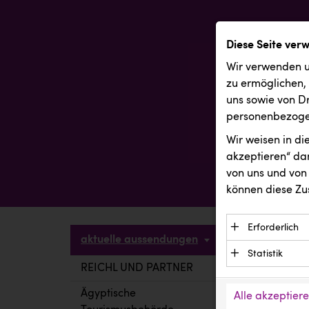
Diese Seite ver
Wir verwenden u
zu ermöglichen,
uns sowie von Dr
personenbezogen
Wir weisen in d
akzeptieren“ dam
von uns und von 
können diese Zu
Erforderlich
aktuelle aussendungen
Essenzielle C
Statistik
Funktion der 
REICHL UND PARTNER
aktuelle a
Statistik Cook
Daten und wer
verstehen, wi
Ägyptische
Alle akzeptier
Anbieter: Eigentü