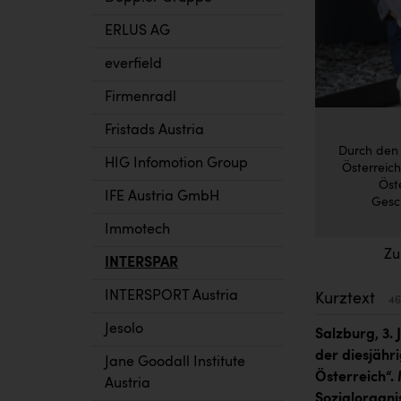
ERLUS AG
everfield
Firmenradl
Fristads Austria
Durch den 
HIG Infomotion Group
Österreic
Öst
IFE Austria GmbH
Gesch
Immotech
Zu
INTERSPAR
INTERSPORT Austria
Kurztext
46
Jesolo
Salzburg, 3. 
der diesjähr
Jane Goodall Institute
Österreich“.
Austria
Sozialorgani