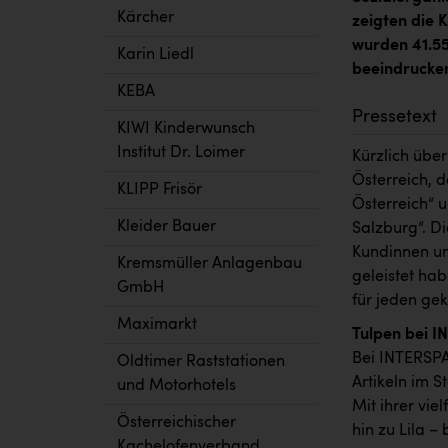
Kärcher
zeigten die 
wurden 41.55
Karin Liedl
beeindrucke
KEBA
Pressetext
KIWI Kinderwunsch
Institut Dr. Loimer
Kürzlich übe
Österreich, 
KLIPP Frisör
Österreich“ 
Kleider Bauer
Salzburg“. D
Kundinnen un
Kremsmüller Anlagenbau
geleistet ha
GmbH
für jeden ge
Maximarkt
Tulpen bei 
Bei INTERSPA
Oldtimer Raststationen
Artikeln im S
und Motorhotels
Mit ihrer vie
Österreichischer
hin zu Lila 
Kachelofenverband