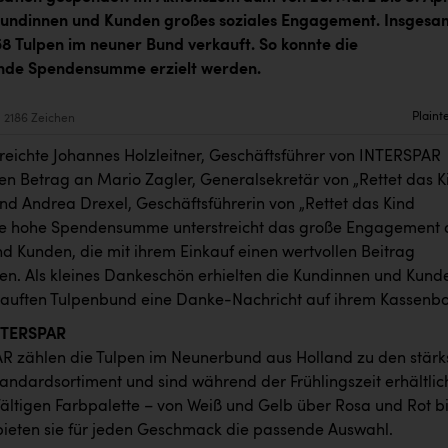
Kundinnen und Kunden großes soziales Engagement. Insgesa
8 Tulpen im neuner Bund verkauft. So konnte die
nde Spendensumme erzielt werden.
Plaint
2186 Zeichen
rreichte Johannes Holzleitner, Geschäftsführer von INTERSPAR
den Betrag an Mario Zagler, Generalsekretär von „Rettet das K
und Andrea Drexel, Geschäftsführerin von „Rettet das Kind
ie hohe Spendensumme unterstreicht das große Engagement 
d Kunden, die mit ihrem Einkauf einen wertvollen Beitrag
ben. Als kleines Dankeschön erhielten die Kundinnen und Kund
kauften Tulpenbund eine Danke-Nachricht auf ihrem Kassenbo
INTERSPAR
R zählen die Tulpen im Neunerbund aus Holland zu den stärk
tandardsortiment und sind während der Frühlingszeit erhältlic
lfältigen Farbpalette – von Weiß und Gelb über Rosa und Rot b
– bieten sie für jeden Geschmack die passende Auswahl.