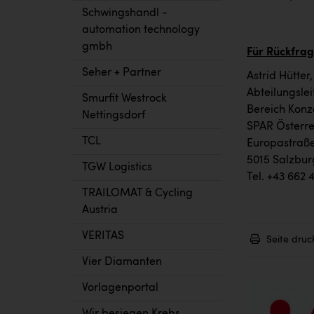
Schwingshandl -
automation technology
gmbh
Für Rückfrag
Seher + Partner
Astrid Hütter
Abteilungsle
Smurfit Westrock
Bereich Konz
Nettingsdorf
SPAR Österr
TCL
Europastraße
5015 Salzbur
TGW Logistics
Tel. +43 662 
TRAILOMAT & Cycling
Austria
VERITAS
Seite druc
Vier Diamanten
Vorlagenportal