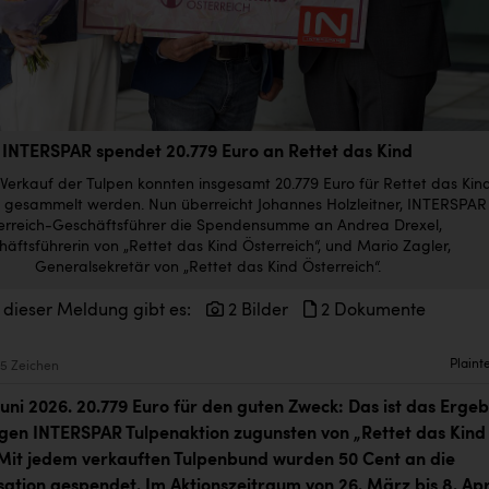
INTERSPAR spendet 20.779 Euro an Rettet das Kind
Verkauf der Tulpen konnten insgesamt 20.779 Euro für Rettet das Kin
h gesammelt werden. Nun überreicht Johannes Holzleitner, INTERSPAR
erreich-Geschäftsführer die Spendensumme an Andrea Drexel,
äftsführerin von „Rettet das Kind Österreich“, und Mario Zagler,
Generalsekretär von „Rettet das Kind Österreich“.
 dieser Meldung gibt es:
2 Bilder
2 Dokumente
Plaint
5 Zeichen
Juni 2026. 20.779 Euro für den guten Zweck: Das ist das Ergeb
igen INTERSPAR Tulpenaktion zugunsten von „Rettet das Kind
 Mit jedem verkauften Tulpenbund wurden 50 Cent an die
sation gespendet. Im Aktionszeitraum von 26. März bis 8. Apr