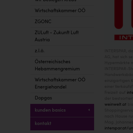
Wir besiegen Krebs
Wirtschaftskammer OÖ
ZGONC
ZULuft - Zukunft Luft
Austria
z.l.ö.
INTERSPAR, da
AG, hat sich s
Österreichisches
Hypermärkte mi
INTERSPAR-Sta
Hebammengremium
Handwerksbäcke
Wirtschaftskammer OÖ
einzigartigen
einer Verkaufs
Energiehandel
Freizeit auf
int
Dopgas
der bestsortie
weinwelt.at
bis
kunden basics
Shoppingservic
nach Hause ru
Mag. Johannes 
kontakt
interspar.at/