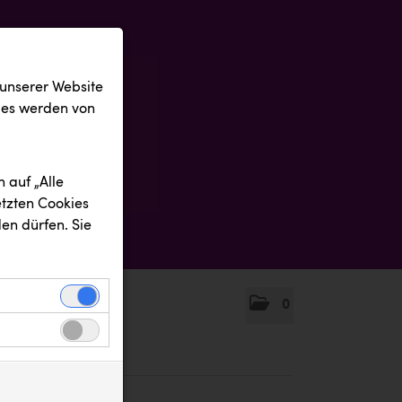
 unserer Website
ies werden von
 auf „Alle
etzten Cookies
en dürfen. Sie
0
einwandfreie
nbezogenen
n uns zu