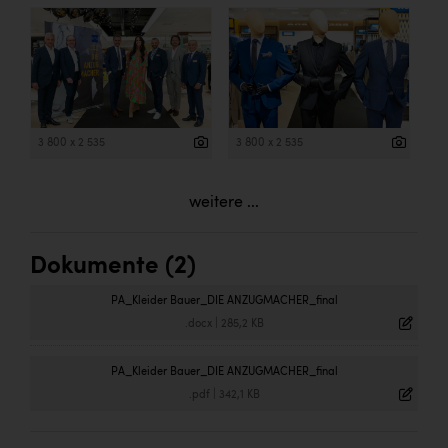
3 800 x 2 535
3 800 x 2 535
weitere ...
Dokumente (2)
PA_Kleider Bauer_DIE ANZUGMACHER_final
.docx
|
285,2 KB
PA_Kleider Bauer_DIE ANZUGMACHER_final
.pdf
|
342,1 KB