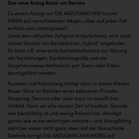
PEZ
Das neue Anzug Rund-um Service
Zu einem Anzug von DIE ANZUGMACHER kommt
PÜSPÖK
MANN auf verschiedenen Wegen, aber auf jeden Fall
REMAX
einfach und unkompliziert:
Ganz dem aktuellen Zeitgeist entsprechend, wird auch
RE/MAX Welcome
dieses Service von Kleiderbauer „hybrid“ angeboten.
Resch&Frisch
So kann z.B. eine erste Kontaktaufnahme zur Klärung
der Vorstellungen, Konfektionsgröße und der
RUBBLE MASTER
Vorgehensweise telefonisch, per Zoom oder Video
Ruderclub Wels
durchgeführt werden.
SCRI - Salzburg Cancer Research Institute
Auswahl und Anpassung erfolgt dann in einem Kleider
Bauer Store im Rahmen eines exklusiven Private-
SCHMACHTL GmbH
Shopping-Termins oder aber auch im beruflichen
Schwingshandl - automation technology gmbh
Umfeld. Denn wir alle wissen: Zeit ist kostbar. Gerade
wer berufstätig ist und wenig Freizeit hat, überlegt
Seher + Partner
genau wie er sie verbringen möchte – und Anzugfitting
steht bei vielen nicht ganz oben auf der Wunschliste.
Smurfit Westrock Nettingsdorf
Deshalb bringt DIE ANZUGMACHER MOBIL auf