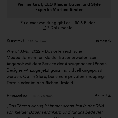
Doppler Gruppe
Werner Graf, CEO Kleider Bauer, und Style
Expertin Martina Reuter
ERLUS AG
Zu dieser Meldung gibt es:
8 Bilder
everfield
2 Dokumente
Firmenradl
Kurztext
Plaintext
265 Zeichen
Fristads Austria
Wien, 13.Mai 2022 – Das österreichische
HIG Infomotion Group
Modeunternehmen Kleider Bauer erweitert sein
IFE Austria GmbH
Angebot: Mit dem Service der Anzugmacher können
Designer-Anzüge jetzt ganz individuell angepasst
Immotech
werden. Ob im Store, bei einem privaten Shopping-
INTERSPAR
Termin oder im beruflichen Umfeld.
INTERSPORT Austria
Pressetext
Plaintext
4566 Zeichen
Jesolo
„Das Thema Anzug ist immer schon fest in der DNA
Jane Goodall Institute Austria
von Kleider Bauer verankert. Und für uns bedeutet