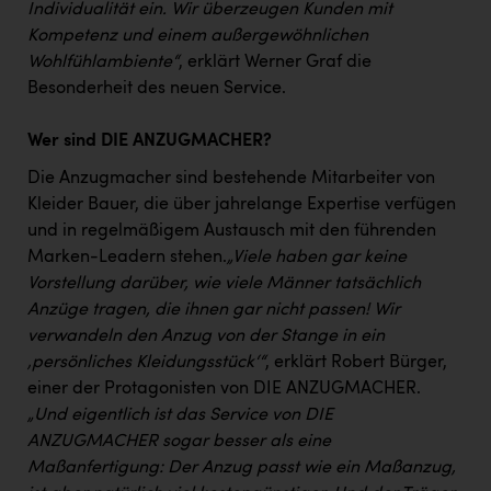
Wirtschaftskammer OÖ Energiehandel
Individualität ein. Wir überzeugen Kunden mit
Kompetenz und einem außergewöhnlichen
Dopgas
Wohlfühlambiente“
, erklärt Werner Graf die
kunden basics
Besonderheit des neuen Service.
kontakt
Wer sind DIE ANZUGMACHER?
Die Anzugmacher sind bestehende Mitarbeiter von
Kleider Bauer, die über jahrelange Expertise verfügen
und in regelmäßigem Austausch mit den führenden
Marken-Leadern stehen.
„Viele haben gar keine
Vorstellung darüber, wie viele Männer tatsächlich
Anzüge tragen, die ihnen gar nicht passen! Wir
verwandeln den Anzug von der Stange in ein
‚persönliches Kleidungsstück‘“
, erklärt Robert Bürger,
einer der Protagonisten von DIE ANZUGMACHER.
„Und eigentlich ist das Service von DIE
ANZUGMACHER sogar besser als eine
Maßanfertigung: Der Anzug passt wie ein Maßanzug,