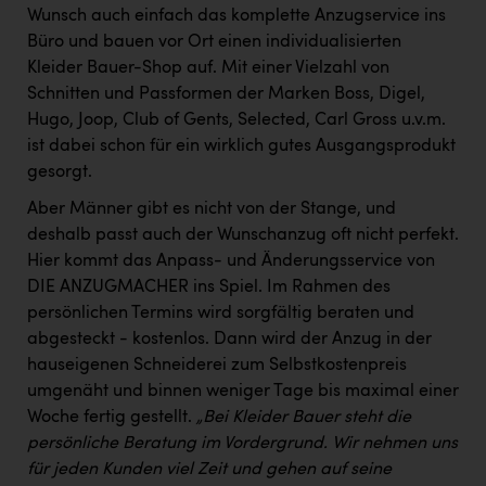
TCL
Wunsch auch einfach das komplette Anzugservice ins
Büro und bauen vor Ort einen individualisierten
TGW Logistics
Kleider Bauer-Shop auf. Mit einer Vielzahl von
TRAILOMAT & Cycling Austria
Schnitten und Passformen der Marken Boss, Digel,
Hugo, Joop, Club of Gents, Selected, Carl Gross u.v.m.
VERITAS
ist dabei schon für ein wirklich gutes Ausgangsprodukt
Vier Diamanten
gesorgt.
Vorlagenportal
Aber Männer gibt es nicht von der Stange, und
deshalb passt auch der Wunschanzug oft nicht perfekt.
Wir besiegen Krebs
Hier kommt das Anpass- und Änderungsservice von
Wirtschaftskammer OÖ
DIE ANZUGMACHER ins Spiel. Im Rahmen des
persönlichen Termins wird sorgfältig beraten und
ZGONC
abgesteckt - kostenlos. Dann wird der Anzug in der
hauseigenen Schneiderei zum Selbstkostenpreis
ZULuft - Zukunft Luft Austria
umgenäht und binnen weniger Tage bis maximal einer
z.l.ö.
Woche fertig gestellt.
„Bei Kleider Bauer steht die
persönliche Beratung im Vordergrund. Wir nehmen uns
Österreichisches Hebammengremium
für jeden Kunden viel Zeit und gehen auf seine