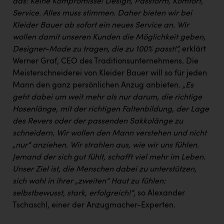
das: Keine Kompromisse! Design, Passform, Komfort,
Kärcher
Service. Alles muss stimmen. Daher bieten wir bei
Karin Liedl
Kleider Bauer ab sofort ein neues Service an. Wir
wollen damit unseren Kunden die Möglichkeit geben,
KEBA
Designer-Mode zu tragen, die zu 100% passt!“,
erklärt
Werner Graf, CEO des Traditionsunternehmens
.
Die
KIWI Kinderwunsch Institut Dr. Loimer
Meisterschneiderei von Kleider Bauer will so für jeden
KLIPP Frisör
Mann den ganz persönlichen Anzug anbieten
. „Es
geht dabei um weit mehr als nur darum, die richtige
Kleider Bauer
Hosenlänge, mit der richtigen Faltenbildung, der Lage
Kremsmüller Anlagenbau GmbH
des Revers oder der passenden Sakkolänge zu
schneidern. Wir wollen den Mann verstehen und nicht
Maximarkt
„nur“ anziehen. Wir strahlen aus, wie wir uns fühlen.
Oldtimer Raststationen und Motorhotels
Jemand der sich gut fühlt, schafft viel mehr im Leben.
Unser Ziel ist, die Menschen dabei zu unterstützen,
Österreichischer Kachelofenverband
sich wohl in ihrer „zweiten“ Haut zu fühlen:
Orlen
selbstbewusst, stark, erfolgreich!“
, so Alexander
Tschaschl, einer der Anzugmacher-Experten.
Passage Linz