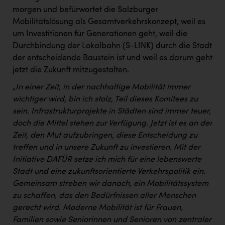
PEZ
morgen und befürwortet die Salzburger
Mobilitätslösung als Gesamtverkehrskonzept, weil es
PÜSPÖK
um Investitionen für Generationen geht, weil die
REMAX
Durchbindung der Lokalbahn (S-LINK) durch die Stadt
der entscheidende Baustein ist und weil es darum geht
RE/MAX Welcome
jetzt die Zukunft mitzugestalten.
Resch&Frisch
„In einer Zeit, in der nachhaltige Mobilität immer
RUBBLE MASTER
wichtiger wird, bin ich stolz, Teil dieses Komitees zu
sein. Infrastrukturprojekte in Städten sind immer teuer,
Ruderclub Wels
doch die Mittel stehen zur Verfügung. Jetzt ist es an der
SCRI - Salzburg Cancer Research Institute
Zeit, den Mut aufzubringen, diese Entscheidung zu
treffen und in unsere Zukunft zu investieren. Mit der
SCHMACHTL GmbH
Initiative DAFÜR setze ich mich für eine lebenswerte
Schwingshandl - automation technology gmbh
Stadt und eine zukunftsorientierte Verkehrspolitik ein.
Gemeinsam streben wir danach, ein Mobilitätssystem
Seher + Partner
zu schaffen, das den Bedürfnissen aller Menschen
gerecht wird. Moderne Mobilität ist für Frauen,
Smurfit Westrock Nettingsdorf
Familien sowie Seniorinnen und Senioren von zentraler