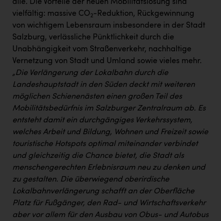
Wirtschaftskammer OÖ Energiehandel
alle. Die Vorteile der neuen Mobilitätslösung sind
vielfältig: massive CO
-Reduktion, Rückgewinnung
2
Dopgas
von wichtigem Lebensraum insbesondere in der Stadt
Salzburg, verlässliche Pünktlichkeit durch die
kunden basics
Unabhängigkeit vom Straßenverkehr, nachhaltige
kontakt
Vernetzung von Stadt und Umland sowie vieles mehr.
„Die Verlängerung der Lokalbahn durch die
Landeshauptstadt in den Süden deckt mit weiteren
möglichen Schienenästen einen großen Teil des
Mobilitätsbedürfnis im Salzburger Zentralraum ab. Es
entsteht damit ein durchgängiges Verkehrssystem,
welches Arbeit und Bildung, Wohnen und Freizeit sowie
touristische Hotspots optimal miteinander verbindet
und gleichzeitig die Chance bietet, die Stadt als
menschengerechten Erlebnisraum neu zu denken und
zu gestalten. Die überwiegend oberirdische
Lokalbahnverlängerung schafft an der Oberfläche
Platz für Fußgänger, den Rad- und Wirtschaftsverkehr
aber vor allem für den Ausbau von Obus- und Autobus