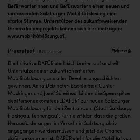
Kärcher
Befürworterinnen und Befürwortern einer neuen und
umfassenden Salzburger Mobilitätslösung eine
Karin Liedl
starke Stimme. Unterstützer des zukunftsweisenden
KEBA
Generationenprojekts können sich hier eintragen:
www.mobilitätslösung.at
.
KIWI Kinderwunsch Institut Dr. Loimer
KLIPP Frisör
Pressetext
Plaintext
5920 Zeichen
Kleider Bauer
Die Initiative DAFÜR stellt sich breiter auf und will
Unterstützer einer zukunftsorientierten
Kremsmüller Anlagenbau GmbH
Mobilitätslösung aus allen Bevölkerungsschichten
Maximarkt
gewinnen. Anna Doblhofer-Bachleitner, Gunter
Mackinger und Josef Scheinast bilden die Speerspitze
Oldtimer Raststationen und Motorhotels
des Personenkomitees „DAFÜR“ zur neuen Salzburger
Österreichischer Kachelofenverband
Mobilitätslösung für den Zentralraum (Stadt Salzburg,
Flachgau, Tennengau). Für sie ist klar, dass die großen
Orlen
Herausforderungen im Verkehr in Salzburg aktiv
Passage Linz
angegangen werden müssen und jetzt die Chance
dafür gekommen ist. DAFÜR steht für die Mobilität von