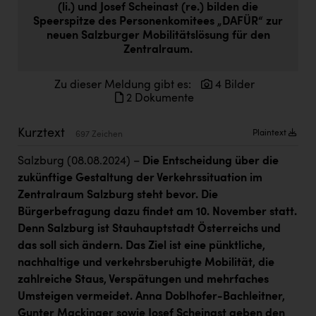
(li.) und Josef Scheinast (re.) bilden die
Doppler Gruppe
Speerspitze des Personenkomitees „DAFÜR“ zur
neuen Salzburger Mobilitätslösung für den
ERLUS AG
Zentralraum.
everfield
Zu dieser Meldung gibt es:
4 Bilder
Firmenradl
2 Dokumente
Fristads Austria
Kurztext
Plaintext
697 Zeichen
HIG Infomotion Group
Salzburg (08.08.2024) –
Die Entscheidung über die
IFE Austria GmbH
zukünftige Gestaltung der Verkehrssituation im
Immotech
Zentralraum Salzburg steht bevor. Die
Bürgerbefragung dazu findet am 10. November statt.
INTERSPAR
Denn Salzburg ist Stauhauptstadt Österreichs und
das soll sich ändern. Das Ziel ist eine pünktliche,
INTERSPORT Austria
nachhaltige und verkehrsberuhigte Mobilität, die
Jesolo
zahlreiche Staus, Verspätungen und mehrfaches
Umsteigen vermeidet. Anna Doblhofer-Bachleitner,
Jane Goodall Institute Austria
Gunter Mackinger sowie Josef Scheinast geben den