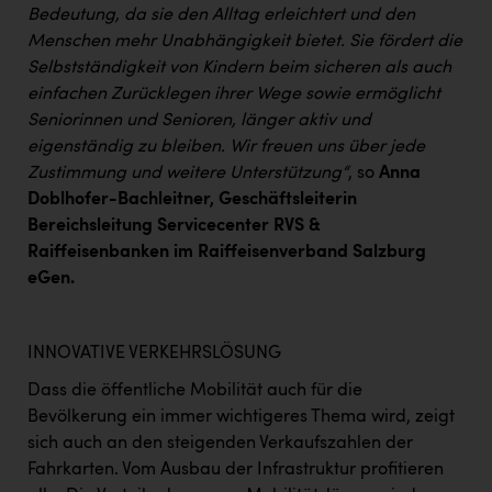
TCL
Bedeutung, da sie den Alltag erleichtert und den
Menschen mehr Unabhängigkeit bietet. Sie fördert die
TGW Logistics
Selbstständigkeit von Kindern beim sicheren als auch
TRAILOMAT & Cycling Austria
einfachen Zurücklegen ihrer Wege sowie ermöglicht
Seniorinnen und Senioren, länger aktiv und
VERITAS
eigenständig zu bleiben. Wir freuen uns über jede
Vier Diamanten
Zustimmung und weitere Unterstützung“
, so
Anna
Doblhofer-Bachleitner, Geschäftsleiterin
Vorlagenportal
Bereichsleitung Servicecenter RVS &
Wir besiegen Krebs
Raiffeisenbanken im Raiffeisenverband Salzburg
eGen.
Wirtschaftskammer OÖ
ZGONC
INNOVATIVE VERKEHRSLÖSUNG
ZULuft - Zukunft Luft Austria
Dass die öffentliche Mobilität auch für die
z.l.ö.
Bevölkerung ein immer wichtigeres Thema wird, zeigt
sich auch an den steigenden Verkaufszahlen der
Österreichisches Hebammengremium
Fahrkarten. Vom Ausbau der Infrastruktur profitieren