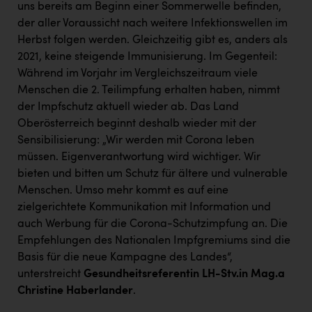
uns bereits am Beginn einer Sommerwelle befinden,
Kärcher
der aller Voraussicht nach weitere Infektionswellen im
Karin Liedl
Herbst folgen werden. Gleichzeitig gibt es, anders als
2021, keine steigende Immunisierung. Im Gegenteil:
KEBA
Während im Vorjahr im Vergleichszeitraum viele
KIWI Kinderwunsch Institut Dr. Loimer
Menschen die 2. Teilimpfung erhalten haben, nimmt
der Impfschutz aktuell wieder ab. Das Land
KLIPP Frisör
Oberösterreich beginnt deshalb wieder mit der
Kleider Bauer
Sensibilisierung: „Wir werden mit Corona leben
müssen. Eigenverantwortung wird wichtiger. Wir
Kremsmüller Anlagenbau GmbH
bieten und bitten um Schutz für ältere und vulnerable
Maximarkt
Menschen. Umso mehr kommt es auf eine
zielgerichtete Kommunikation mit Information und
Oldtimer Raststationen und Motorhotels
auch Werbung für die Corona-Schutzimpfung an. Die
Empfehlungen des Nationalen Impfgremiums sind die
Österreichischer Kachelofenverband
Basis für die neue Kampagne des Landes“,
Orlen
unterstreicht
Gesundheitsreferentin LH-Stv.in Mag.a
Christine Haberlander
.
Passage Linz