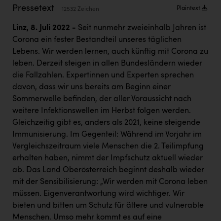
PEZ
Pressetext
Plaintext
12532 Zeichen
PÜSPÖK
Linz, 8. Juli 2022 -
Seit nunmehr zweieinhalb Jahren ist
Corona ein fester Bestandteil unseres täglichen
REMAX
Lebens. Wir werden lernen, auch künftig mit Corona zu
RE/MAX Welcome
leben. Derzeit steigen in allen Bundesländern wieder
die Fallzahlen. Expertinnen und Experten sprechen
Resch&Frisch
davon, dass wir uns bereits am Beginn einer
RUBBLE MASTER
Sommerwelle befinden, der aller Voraussicht nach
weitere Infektionswellen im Herbst folgen werden.
Ruderclub Wels
Gleichzeitig gibt es, anders als 2021, keine steigende
SCRI - Salzburg Cancer Research Institute
Immunisierung. Im Gegenteil: Während im Vorjahr im
Vergleichszeitraum viele Menschen die 2. Teilimpfung
SCHMACHTL GmbH
erhalten haben, nimmt der Impfschutz aktuell wieder
Schwingshandl - automation technology gmbh
ab. Das Land Oberösterreich beginnt deshalb wieder
mit der Sensibilisierung: „Wir werden mit Corona leben
Seher + Partner
müssen. Eigenverantwortung wird wichtiger. Wir
Smurfit Westrock Nettingsdorf
bieten und bitten um Schutz für ältere und vulnerable
Menschen. Umso mehr kommt es auf eine