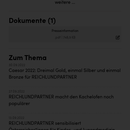
weitere ...
Dokumente (1)
Presseinformation
.pdf
|
748,9 KB
Zum Thema
30.09.2022
Caesar 2022: Dreimal Gold, einmal Silber und einmal
Bronze für REICHLUNDPARTNER
27.09.2022
REICHLUNDPARTNER macht den Kachelofen noch
populärer
13.09.2022
REICHLUNDPARTNER sensibilisiert