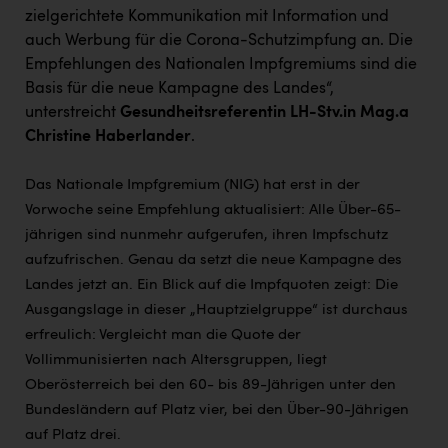
TCL
zielgerichtete Kommunikation mit Information und
auch Werbung für die Corona-Schutzimpfung an. Die
TGW Logistics
Empfehlungen des Nationalen Impfgremiums sind die
TRAILOMAT & Cycling Austria
Basis für die neue Kampagne des Landes“,
unterstreicht
Gesundheitsreferentin LH-Stv.in Mag.a
VERITAS
Christine Haberlander
.
Vier Diamanten
Das Nationale Impfgremium (NIG) hat erst in der
Vorlagenportal
Vorwoche seine Empfehlung aktualisiert: Alle Über-65-
Wir besiegen Krebs
jährigen sind nunmehr aufgerufen, ihren Impfschutz
aufzufrischen. Genau da setzt die neue Kampagne des
Wirtschaftskammer OÖ
Landes jetzt an. Ein Blick auf die Impfquoten zeigt: Die
ZGONC
Ausgangslage in dieser „Hauptzielgruppe“ ist durchaus
erfreulich: Vergleicht man die Quote der
ZULuft - Zukunft Luft Austria
Vollimmunisierten nach Altersgruppen, liegt
z.l.ö.
Oberösterreich bei den 60- bis 89-Jährigen unter den
Bundesländern auf Platz vier, bei den Über-90-Jährigen
Österreichisches Hebammengremium
auf Platz drei.