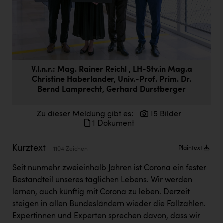
Doppler Gruppe
ERLUS AG
everfield
Firmenradl
V.l.n.r.: Mag. Rainer Reichl , LH-Stv.in Mag.a
Christine Haberlander, Univ.-Prof. Prim. Dr.
Fristads Austria
Bernd Lamprecht, Gerhard Durstberger
HIG Infomotion Group
Zu dieser Meldung gibt es:
15 Bilder
IFE Austria GmbH
1 Dokument
Immotech
Kurztext
Plaintext
1104 Zeichen
INTERSPAR
Seit nunmehr zweieinhalb Jahren ist Corona ein fester
INTERSPORT Austria
Bestandteil unseres täglichen Lebens. Wir werden
lernen, auch künftig mit Corona zu leben. Derzeit
Jesolo
steigen in allen Bundesländern wieder die Fallzahlen.
Jane Goodall Institute Austria
Expertinnen und Experten sprechen davon, dass wir