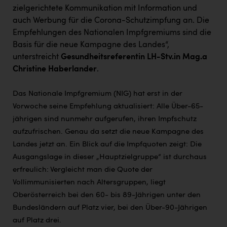
TCL
zielgerichtete Kommunikation mit Information und
auch Werbung für die Corona-Schutzimpfung an. Die
TGW Logistics
Empfehlungen des Nationalen Impfgremiums sind die
TRAILOMAT & Cycling Austria
Basis für die neue Kampagne des Landes“,
unterstreicht
Gesundheitsreferentin LH-Stv.in Mag.a
VERITAS
Christine Haberlander
.
Vier Diamanten
Das Nationale Impfgremium (NIG) hat erst in der
Vorlagenportal
Vorwoche seine Empfehlung aktualisiert: Alle Über-65-
Wir besiegen Krebs
jährigen sind nunmehr aufgerufen, ihren Impfschutz
aufzufrischen. Genau da setzt die neue Kampagne des
Wirtschaftskammer OÖ
Landes jetzt an. Ein Blick auf die Impfquoten zeigt: Die
ZGONC
Ausgangslage in dieser „Hauptzielgruppe“ ist durchaus
erfreulich: Vergleicht man die Quote der
ZULuft - Zukunft Luft Austria
Vollimmunisierten nach Altersgruppen, liegt
z.l.ö.
Oberösterreich bei den 60- bis 89-Jährigen unter den
Bundesländern auf Platz vier, bei den Über-90-Jährigen
Österreichisches Hebammengremium
auf Platz drei.