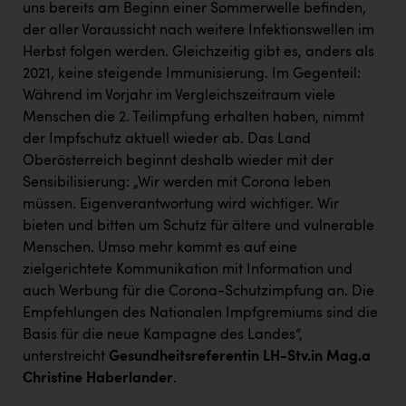
uns bereits am Beginn einer Sommerwelle befinden,
Kärcher
der aller Voraussicht nach weitere Infektionswellen im
Karin Liedl
Herbst folgen werden. Gleichzeitig gibt es, anders als
2021, keine steigende Immunisierung. Im Gegenteil:
KEBA
Während im Vorjahr im Vergleichszeitraum viele
KIWI Kinderwunsch Institut Dr. Loimer
Menschen die 2. Teilimpfung erhalten haben, nimmt
der Impfschutz aktuell wieder ab. Das Land
KLIPP Frisör
Oberösterreich beginnt deshalb wieder mit der
Kleider Bauer
Sensibilisierung: „Wir werden mit Corona leben
müssen. Eigenverantwortung wird wichtiger. Wir
Kremsmüller Anlagenbau GmbH
bieten und bitten um Schutz für ältere und vulnerable
Maximarkt
Menschen. Umso mehr kommt es auf eine
zielgerichtete Kommunikation mit Information und
Oldtimer Raststationen und Motorhotels
auch Werbung für die Corona-Schutzimpfung an. Die
Empfehlungen des Nationalen Impfgremiums sind die
Österreichischer Kachelofenverband
Basis für die neue Kampagne des Landes“,
Orlen
unterstreicht
Gesundheitsreferentin LH-Stv.in Mag.a
Christine Haberlander
.
Passage Linz