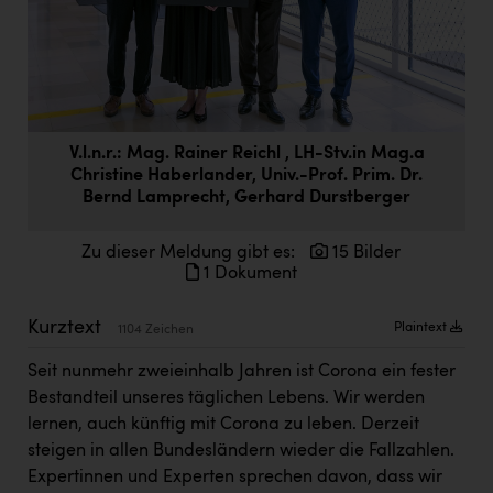
Doppler Gruppe
ERLUS AG
everfield
Firmenradl
V.l.n.r.: Mag. Rainer Reichl , LH-Stv.in Mag.a
Christine Haberlander, Univ.-Prof. Prim. Dr.
Fristads Austria
Bernd Lamprecht, Gerhard Durstberger
HIG Infomotion Group
Zu dieser Meldung gibt es:
15 Bilder
IFE Austria GmbH
1 Dokument
Immotech
Kurztext
Plaintext
1104 Zeichen
INTERSPAR
Seit nunmehr zweieinhalb Jahren ist Corona ein fester
INTERSPORT Austria
Bestandteil unseres täglichen Lebens. Wir werden
lernen, auch künftig mit Corona zu leben. Derzeit
Jesolo
steigen in allen Bundesländern wieder die Fallzahlen.
Jane Goodall Institute Austria
Expertinnen und Experten sprechen davon, dass wir