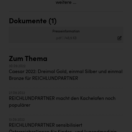
weitere ...
Dokumente (1)
Presseinformation
.pdf
|
748,9 KB
Zum Thema
30.09.2022
Caesar 2022: Dreimal Gold, einmal Silber und einmal
Bronze für REICHLUNDPARTNER
27.09.2022
REICHLUNDPARTNER macht den Kachelofen noch
populärer
13.09.2022
REICHLUNDPARTNER sensibilisiert