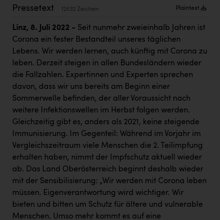
PEZ
Pressetext
Plaintext
12532 Zeichen
PÜSPÖK
Linz, 8. Juli 2022 -
Seit nunmehr zweieinhalb Jahren ist
Corona ein fester Bestandteil unseres täglichen
REMAX
Lebens. Wir werden lernen, auch künftig mit Corona zu
RE/MAX Welcome
leben. Derzeit steigen in allen Bundesländern wieder
die Fallzahlen. Expertinnen und Experten sprechen
Resch&Frisch
davon, dass wir uns bereits am Beginn einer
RUBBLE MASTER
Sommerwelle befinden, der aller Voraussicht nach
weitere Infektionswellen im Herbst folgen werden.
Ruderclub Wels
Gleichzeitig gibt es, anders als 2021, keine steigende
SCRI - Salzburg Cancer Research Institute
Immunisierung. Im Gegenteil: Während im Vorjahr im
Vergleichszeitraum viele Menschen die 2. Teilimpfung
SCHMACHTL GmbH
erhalten haben, nimmt der Impfschutz aktuell wieder
Schwingshandl - automation technology gmbh
ab. Das Land Oberösterreich beginnt deshalb wieder
mit der Sensibilisierung: „Wir werden mit Corona leben
Seher + Partner
müssen. Eigenverantwortung wird wichtiger. Wir
Smurfit Westrock Nettingsdorf
bieten und bitten um Schutz für ältere und vulnerable
Menschen. Umso mehr kommt es auf eine