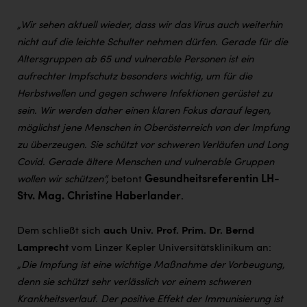
Wirtschaftskammer OÖ Energiehandel
„Wir sehen aktuell wieder, dass wir das Virus auch weiterhin
Dopgas
nicht auf die leichte Schulter nehmen dürfen. Gerade für die
kunden basics
Altersgruppen ab 65 und vulnerable Personen ist ein
aufrechter Impfschutz besonders wichtig, um für die
kontakt
Herbstwellen und gegen schwere Infektionen gerüstet zu
sein. Wir werden daher einen klaren Fokus darauf legen,
möglichst jene Menschen in Oberösterreich von der Impfung
zu überzeugen. Sie schützt vor schweren Verläufen und Long
Covid. Gerade ältere Menschen und vulnerable Gruppen
Gesundheitsreferentin LH-
wollen wir schützen“,
betont
Stv. Mag. Christine Haberlander
.
Dem schließt sich
auch Univ. Prof. Prim. Dr. Bernd
Lamprecht
vom Linzer Kepler Universitätsklinikum an:
„Die Impfung ist eine wichtige Maßnahme der Vorbeugung,
denn sie schützt sehr verlässlich vor einem schweren
Krankheitsverlauf. Der positive Effekt der
Immunisierung ist