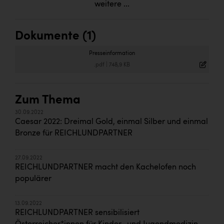
weitere ...
Dokumente (1)
Presseinformation
.pdf
|
748,9 KB
Zum Thema
30.09.2022
Caesar 2022: Dreimal Gold, einmal Silber und einmal
Bronze für REICHLUNDPARTNER
27.09.2022
REICHLUNDPARTNER macht den Kachelofen noch
populärer
13.09.2022
REICHLUNDPARTNER sensibilisiert