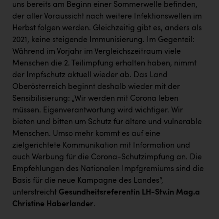
uns bereits am Beginn einer Sommerwelle befinden,
Kärcher
der aller Voraussicht nach weitere Infektionswellen im
Karin Liedl
Herbst folgen werden. Gleichzeitig gibt es, anders als
2021, keine steigende Immunisierung. Im Gegenteil:
KEBA
Während im Vorjahr im Vergleichszeitraum viele
KIWI Kinderwunsch Institut Dr. Loimer
Menschen die 2. Teilimpfung erhalten haben, nimmt
der Impfschutz aktuell wieder ab. Das Land
KLIPP Frisör
Oberösterreich beginnt deshalb wieder mit der
Kleider Bauer
Sensibilisierung: „Wir werden mit Corona leben
müssen. Eigenverantwortung wird wichtiger. Wir
Kremsmüller Anlagenbau GmbH
bieten und bitten um Schutz für ältere und vulnerable
Maximarkt
Menschen. Umso mehr kommt es auf eine
zielgerichtete Kommunikation mit Information und
Oldtimer Raststationen und Motorhotels
auch Werbung für die Corona-Schutzimpfung an. Die
Empfehlungen des Nationalen Impfgremiums sind die
Österreichischer Kachelofenverband
Basis für die neue Kampagne des Landes“,
Orlen
unterstreicht
Gesundheitsreferentin LH-Stv.in Mag.a
Christine Haberlander
.
Passage Linz