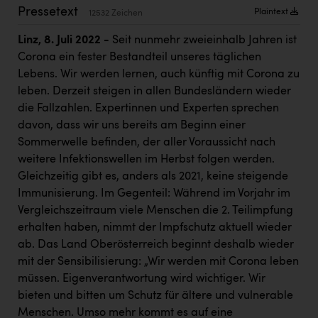
PEZ
Pressetext
Plaintext
12532 Zeichen
PÜSPÖK
Linz, 8. Juli 2022 -
Seit nunmehr zweieinhalb Jahren ist
Corona ein fester Bestandteil unseres täglichen
REMAX
Lebens. Wir werden lernen, auch künftig mit Corona zu
RE/MAX Welcome
leben. Derzeit steigen in allen Bundesländern wieder
die Fallzahlen. Expertinnen und Experten sprechen
Resch&Frisch
davon, dass wir uns bereits am Beginn einer
RUBBLE MASTER
Sommerwelle befinden, der aller Voraussicht nach
weitere Infektionswellen im Herbst folgen werden.
Ruderclub Wels
Gleichzeitig gibt es, anders als 2021, keine steigende
SCRI - Salzburg Cancer Research Institute
Immunisierung. Im Gegenteil: Während im Vorjahr im
Vergleichszeitraum viele Menschen die 2. Teilimpfung
SCHMACHTL GmbH
erhalten haben, nimmt der Impfschutz aktuell wieder
Schwingshandl - automation technology gmbh
ab. Das Land Oberösterreich beginnt deshalb wieder
mit der Sensibilisierung: „Wir werden mit Corona leben
Seher + Partner
müssen. Eigenverantwortung wird wichtiger. Wir
Smurfit Westrock Nettingsdorf
bieten und bitten um Schutz für ältere und vulnerable
Menschen. Umso mehr kommt es auf eine