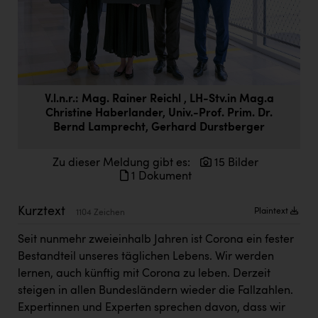
Doppler Gruppe
ERLUS AG
everfield
Firmenradl
V.l.n.r.: Mag. Rainer Reichl , LH-Stv.in Mag.a
Christine Haberlander, Univ.-Prof. Prim. Dr.
Fristads Austria
Bernd Lamprecht, Gerhard Durstberger
HIG Infomotion Group
Zu dieser Meldung gibt es:
15 Bilder
IFE Austria GmbH
1 Dokument
Immotech
Kurztext
Plaintext
1104 Zeichen
INTERSPAR
Seit nunmehr zweieinhalb Jahren ist Corona ein fester
INTERSPORT Austria
Bestandteil unseres täglichen Lebens. Wir werden
lernen, auch künftig mit Corona zu leben. Derzeit
Jesolo
steigen in allen Bundesländern wieder die Fallzahlen.
Jane Goodall Institute Austria
Expertinnen und Experten sprechen davon, dass wir