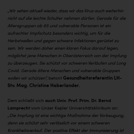
Wirtschaftskammer OÖ Energiehandel
„Wir sehen aktuell wieder, dass wir das Virus auch weiterhin
Dopgas
nicht auf die leichte Schulter nehmen dürfen. Gerade für die
kunden basics
Altersgruppen ab 65 und vulnerable Personen ist ein
aufrechter Impfschutz besonders wichtig, um für die
kontakt
Herbstwellen und gegen schwere Infektionen gerüstet zu
sein. Wir werden daher einen klaren Fokus darauf legen,
möglichst jene Menschen in Oberösterreich von der Impfung
zu überzeugen. Sie schützt vor schweren Verläufen und Long
Covid. Gerade ältere Menschen und vulnerable Gruppen
Gesundheitsreferentin LH-
wollen wir schützen“,
betont
Stv. Mag. Christine Haberlander
.
Dem schließt sich
auch Univ. Prof. Prim. Dr. Bernd
Lamprecht
vom Linzer Kepler Universitätsklinikum an:
„Die Impfung ist eine wichtige Maßnahme der Vorbeugung,
denn sie schützt sehr verlässlich vor einem schweren
Krankheitsverlauf. Der positive Effekt der
Immunisierung ist