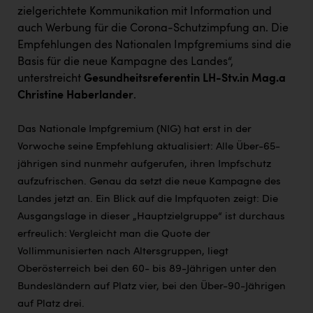
TCL
zielgerichtete Kommunikation mit Information und
auch Werbung für die Corona-Schutzimpfung an. Die
TGW Logistics
Empfehlungen des Nationalen Impfgremiums sind die
TRAILOMAT & Cycling Austria
Basis für die neue Kampagne des Landes“,
unterstreicht
Gesundheitsreferentin LH-Stv.in Mag.a
VERITAS
Christine Haberlander
.
Vier Diamanten
Das Nationale Impfgremium (NIG) hat erst in der
Vorlagenportal
Vorwoche seine Empfehlung aktualisiert: Alle Über-65-
Wir besiegen Krebs
jährigen sind nunmehr aufgerufen, ihren Impfschutz
aufzufrischen. Genau da setzt die neue Kampagne des
Wirtschaftskammer OÖ
Landes jetzt an. Ein Blick auf die Impfquoten zeigt: Die
ZGONC
Ausgangslage in dieser „Hauptzielgruppe“ ist durchaus
erfreulich: Vergleicht man die Quote der
ZULuft - Zukunft Luft Austria
Vollimmunisierten nach Altersgruppen, liegt
z.l.ö.
Oberösterreich bei den 60- bis 89-Jährigen unter den
Bundesländern auf Platz vier, bei den Über-90-Jährigen
Österreichisches Hebammengremium
auf Platz drei.