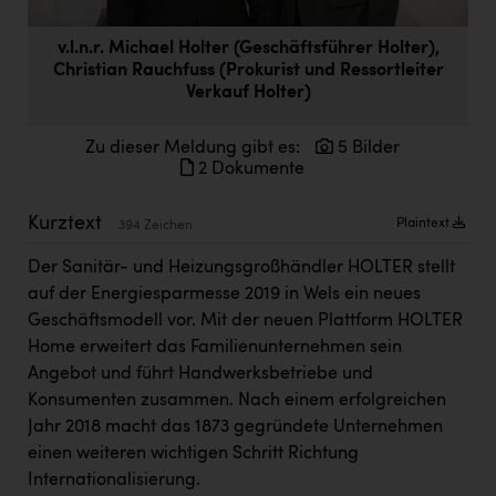
Doppler Gruppe
v.l.n.r. Michael Holter (Geschäftsführer Holter),
ERLUS AG
Christian Rauchfuss (Prokurist und Ressortleiter
Verkauf Holter)
everfield
Firmenradl
Zu dieser Meldung gibt es:
5 Bilder
2 Dokumente
Fristads Austria
Kurztext
HIG Infomotion Group
Plaintext
394 Zeichen
IFE Austria GmbH
Der Sanitär- und Heizungsgroßhändler HOLTER stellt
auf der Energiesparmesse 2019 in Wels ein neues
Immotech
Geschäftsmodell vor. Mit der neuen Plattform HOLTER
INTERSPAR
Home erweitert das Familienunternehmen sein
Angebot und führt Handwerksbetriebe und
INTERSPORT Austria
Konsumenten zusammen. Nach einem erfolgreichen
Jahr 2018 macht das 1873 gegründete Unternehmen
Jesolo
einen weiteren wichtigen Schritt Richtung
Jane Goodall Institute Austria
Internationalisierung.