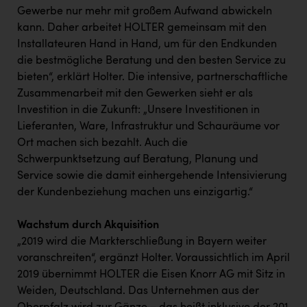
TCL
Gewerbe nur mehr mit großem Aufwand abwickeln
kann. Daher arbeitet HOLTER gemeinsam mit den
TGW Logistics
Installateuren Hand in Hand, um für den Endkunden
TRAILOMAT & Cycling Austria
die bestmögliche Beratung und den besten Service zu
bieten“, erklärt Holter. Die intensive, partnerschaftliche
VERITAS
Zusammenarbeit mit den Gewerken sieht er als
Vier Diamanten
Investition in die Zukunft: „Unsere Investitionen in
Lieferanten, Ware, Infrastruktur und Schauräume vor
Vorlagenportal
Ort machen sich bezahlt. Auch die
Wir besiegen Krebs
Schwerpunktsetzung auf Beratung, Planung und
Service sowie die damit einhergehende Intensivierung
Wirtschaftskammer OÖ
der Kundenbeziehung machen uns einzigartig.“
ZGONC
Wachstum durch Akquisition
ZULuft - Zukunft Luft Austria
„2019 wird die Markterschließung in Bayern weiter
z.l.ö.
voranschreiten“, ergänzt Holter. Voraussichtlich im April
2019 übernimmt HOLTER die Eisen Knorr AG mit Sitz in
Österreichisches Hebammengremium
Weiden, Deutschland. Das Unternehmen aus der