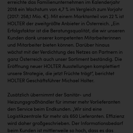
erreichte das Familienunternehmen im Kalenderjahr
PEZ
2018 ein Wachstum von 4,7 % im Vergleich zum Vorjahr
PÜSPÖK
(2017: 258,1 Mio. €). Mit einem Marktanteil von 22 % ist
HOLTER der zweitgrößte Anbieter in Österreich. „Ein
REMAX
Erfolgsfaktor ist die Beratungsqualität, die wir unseren
RE/MAX Welcome
Kunden dank unserer kompetenten Mitarbeiterinnen
und Mitarbeiter bieten können. Darüber hinaus
Resch&Frisch
wächst mit der Verdichtung des Netzes an Partnern in
RUBBLE MASTER
ganz Österreich auch unser Sortiment beständig. Die
Eröffnung neuer HOLTER Ausstellungen komplettiert
Ruderclub Wels
unsere Strategie, die jetzt Früchte trägt“, berichtet
SCRI - Salzburg Cancer Research Institute
HOLTER Geschäftsführer Michael Holter.
SCHMACHTL GmbH
Zusätzlich übernimmt der Sanitär- und
Schwingshandl - automation technology gmbh
Heizungsgroßhändler für immer mehr Vorlieferanten
den Service beim Endkunden. „Wir sind eine
Seher + Partner
Logistikzentrale für mehr als 650 Lieferanten. Effizienz
Smurfit Westrock Nettingsdorf
wird daher großgeschrieben. Der Informationsbedarf
beim Kunden ist mittlerweile so hoch, dass es das