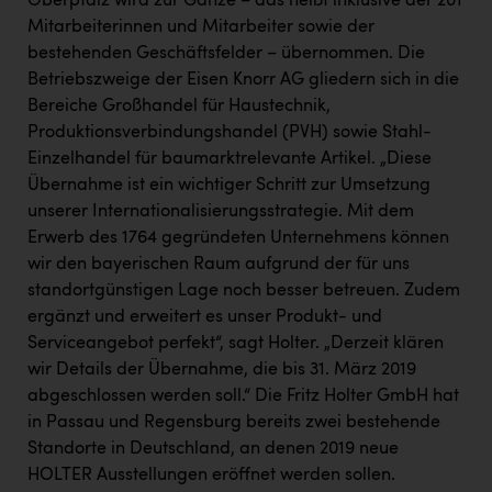
Oberpfalz wird zur Gänze – das heißt inklusive der 201
Wirtschaftskammer OÖ Energiehandel
Mitarbeiterinnen und Mitarbeiter sowie der
Dopgas
bestehenden Geschäftsfelder – übernommen. Die
Betriebszweige der Eisen Knorr AG gliedern sich in die
kunden basics
Bereiche Großhandel für Haustechnik,
Produktionsverbindungshandel (PVH) sowie Stahl-
kontakt
Einzelhandel für baumarktrelevante Artikel. „Diese
Übernahme ist ein wichtiger Schritt zur Umsetzung
unserer Internationalisierungsstrategie. Mit dem
Erwerb des 1764 gegründeten Unternehmens können
wir den bayerischen Raum aufgrund der für uns
standortgünstigen Lage noch besser betreuen. Zudem
ergänzt und erweitert es unser Produkt- und
Serviceangebot perfekt“, sagt Holter. „Derzeit klären
wir Details der Übernahme, die bis 31. März 2019
abgeschlossen werden soll.“ Die Fritz Holter GmbH hat
in Passau und Regensburg bereits zwei bestehende
Standorte in Deutschland, an denen 2019 neue
HOLTER Ausstellungen eröffnet werden sollen.