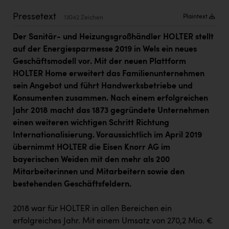
Kärcher
Pressetext
Plaintext
13042 Zeichen
Karin Liedl
Der Sanitär- und Heizungsgroßhändler HOLTER stellt
KEBA
auf der Energiesparmesse 2019 in Wels ein neues
Geschäftsmodell vor. Mit der neuen Plattform
KIWI Kinderwunsch Institut Dr. Loimer
HOLTER Home erweitert das Familienunternehmen
KLIPP Frisör
sein Angebot und führt Handwerksbetriebe und
Konsumenten zusammen. Nach einem erfolgreichen
Kleider Bauer
Jahr 2018 macht das 1873 gegründete Unternehmen
Kremsmüller Anlagenbau GmbH
einen weiteren wichtigen Schritt Richtung
Internationalisierung. Voraussichtlich im April 2019
Maximarkt
übernimmt HOLTER die Eisen Knorr AG im
Oldtimer Raststationen und Motorhotels
bayerischen Weiden mit den mehr als 200
Mitarbeiterinnen und Mitarbeitern sowie den
Österreichischer Kachelofenverband
bestehenden Geschäftsfeldern.
Orlen
2018 war für HOLTER in allen Bereichen ein
Passage Linz
erfolgreiches Jahr. Mit einem Umsatz von 270,2 Mio. €