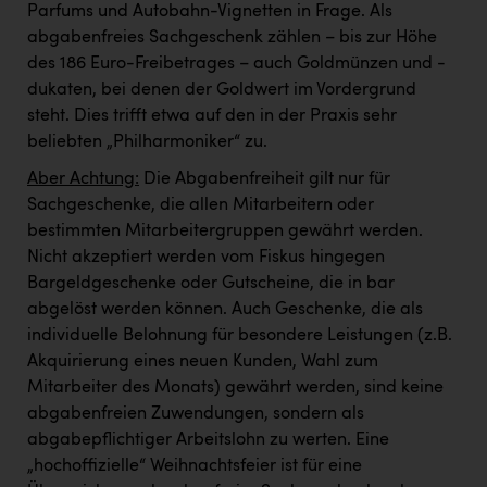
PEZ
Parfums und Autobahn-Vignetten in Frage. Als
abgabenfreies Sachgeschenk zählen – bis zur Höhe
PÜSPÖK
des 186 Euro-Freibetrages – auch Goldmünzen und -
dukaten, bei denen der Goldwert im Vordergrund
REMAX
steht. Dies trifft etwa auf den in der Praxis sehr
RE/MAX Welcome
beliebten „Philharmoniker“ zu.
Resch&Frisch
Aber Achtung:
Die Abgabenfreiheit gilt nur für
Sachgeschenke, die allen Mitarbeitern oder
RUBBLE MASTER
bestimmten Mitarbeitergruppen gewährt werden.
Ruderclub Wels
Nicht akzeptiert werden vom Fiskus hingegen
Bargeldgeschenke oder Gutscheine, die in bar
SCRI - Salzburg Cancer Research Institute
abgelöst werden können. Auch Geschenke, die als
SCHMACHTL GmbH
individuelle Belohnung für besondere Leistungen (z.B.
Akquirierung eines neuen Kunden, Wahl zum
Schwingshandl - automation technology gmbh
Mitarbeiter des Monats) gewährt werden, sind keine
Seher + Partner
abgabenfreien Zuwendungen, sondern als
abgabepflichtiger Arbeitslohn zu werten. Eine
Smurfit Westrock Nettingsdorf
„hochoffizielle“ Weihnachtsfeier ist für eine