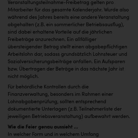
Wirtschaftskammer OÖ Energiehandel
Veranstaltungsteilnahme-Freibetrag gelten pro
Mitarbeiter für das gesamte Kalenderjahr. Wurde also
Dopgas
während des Jahres bereits eine andere Veranstaltung
kunden basics
abgehalten (z.B. ein sommerlicher Betriebsausflug),
sind dabei erhaltene Vorteile auf die jährlichen
kontakt
Freibeträge anzurechnen. Ein allfälliger
übersteigender Betrag stellt einen abgabepflichtigen
Arbeitslohn dar, sodass grundsätzlich Lohnsteuer und
Sozialversicherungsbeiträge anfallen. Ein Aufsparen
bzw. Übertragen der Beträge in das nächste Jahr ist
nicht möglich.
Für behördliche Kontrollen durch die
Finanzverwaltung, besonders im Rahmen einer
Lohnabgabenprüfung, sollten entsprechend
dokumentierte Unterlagen (z.B. Teilnehmerliste der
jeweiligen Betriebsveranstaltung) aufbewahrt werden.
Wie die Feier genau aussieht …
In welcher Form und in welchem Umfang