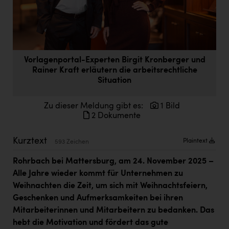
Doppler Gruppe
ERLUS AG
everfield
Vorlagenportal-Experten Birgit Kronberger und
Firmenradl
Rainer Kraft erläutern die arbeitsrechtliche
Situation
Fristads Austria
HIG Infomotion Group
Zu dieser Meldung gibt es:
1 Bild
2 Dokumente
IFE Austria GmbH
Kurztext
Immotech
Plaintext
593 Zeichen
INTERSPAR
Rohrbach bei Mattersburg, am 24. November 2025 –
Alle Jahre wieder kommt für Unternehmen zu
INTERSPORT Austria
Weihnachten die Zeit, um sich mit Weihnachtsfeiern,
Jesolo
Geschenken und Aufmerksamkeiten bei ihren
Mitarbeiterinnen und Mitarbeitern zu bedanken. Das
Jane Goodall Institute Austria
hebt die Motivation und fördert das gute