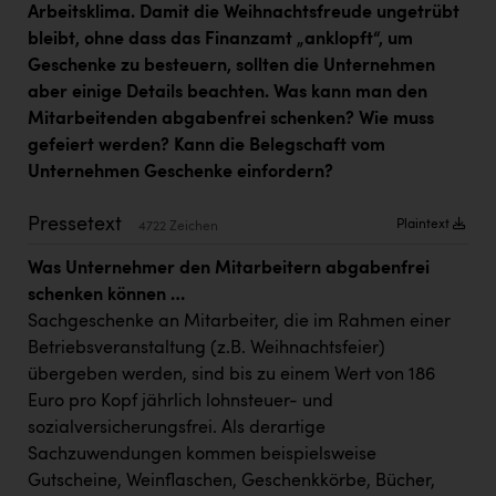
Arbeitsklima. Damit die Weihnachtsfreude ungetrübt
Kärcher
bleibt, ohne dass das Finanzamt „anklopft“, um
Karin Liedl
Geschenke zu besteuern, sollten die Unternehmen
aber einige Details beachten. Was kann man den
KEBA
Mitarbeitenden abgabenfrei schenken? Wie muss
KIWI Kinderwunsch Institut Dr. Loimer
gefeiert werden? Kann die Belegschaft vom
Unternehmen Geschenke einfordern?
KLIPP Frisör
Kleider Bauer
Pressetext
Plaintext
4722 Zeichen
Kremsmüller Anlagenbau GmbH
Was Unternehmer den Mitarbeitern abgabenfrei
schenken können …
Maximarkt
Sachgeschenke an Mitarbeiter, die im Rahmen einer
Oldtimer Raststationen und Motorhotels
Betriebsveranstaltung (z.B. Weihnachtsfeier)
übergeben werden, sind bis zu einem Wert von 186
Österreichischer Kachelofenverband
Euro pro Kopf jährlich lohnsteuer- und
Orlen
sozialversicherungsfrei. Als derartige
Sachzuwendungen kommen beispielsweise
Passage Linz
Gutscheine, Weinflaschen, Geschenkkörbe, Bücher,