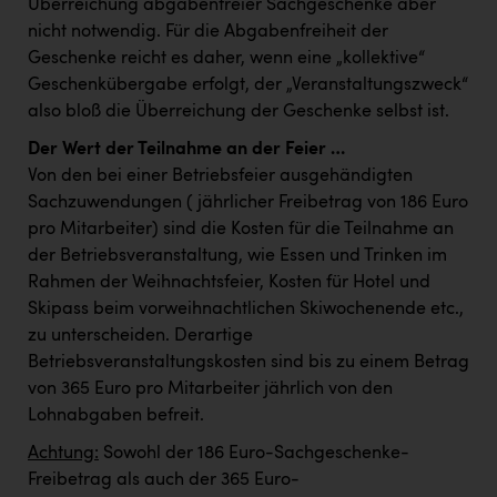
Überreichung abgabenfreier Sachgeschenke aber
TCL
nicht notwendig. Für die Abgabenfreiheit der
TGW Logistics
Geschenke reicht es daher, wenn eine „kollektive“
Geschenkübergabe erfolgt, der „Veranstaltungszweck“
TRAILOMAT & Cycling Austria
also bloß die Überreichung der Geschenke selbst ist.
VERITAS
Der Wert der Teilnahme an der Feier …
Vier Diamanten
Von den bei einer Betriebsfeier ausgehändigten
Sachzuwendungen (jährlicher Freibetrag von 186 Euro
Vorlagenportal
pro Mitarbeiter) sind die Kosten für die Teilnahme an
Wir besiegen Krebs
der Betriebsveranstaltung, wie Essen und Trinken im
Rahmen der Weihnachtsfeier, Kosten für Hotel und
Wirtschaftskammer OÖ
Skipass beim vorweihnachtlichen Skiwochenende etc.,
ZGONC
zu unterscheiden. Derartige
Betriebsveranstaltungskosten sind bis zu einem Betrag
ZULuft - Zukunft Luft Austria
von 365 Euro pro Mitarbeiter jährlich von den
Lohnabgaben befreit.
z.l.ö.
Achtung:
Sowohl der 186 Euro-Sachgeschenke-
Österreichisches Hebammengremium
Freibetrag als auch der 365 Euro-