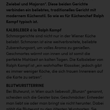
Kärcher
Zwiebel und Majoran“. Diese beiden Gerichte
verbinden ein beliebtes, traditionelles Gericht mit
Karin Liedl
modernem Küchenstil. So wie es für Küchenchef Ralph
KEBA
Kampf typisch ist.
KIWI Kinderwunsch Institut Dr. Loimer
KALBSLEBER á la Ralph Kampf
Schmorgerichte sind nicht nur in der Wiener Küche
KLIPP Frisör
beliebt. Schmoren ist eine weitverbreitete, beliebte
Zubereitungsart, um volles Aroma zu genießen.
Kleider Bauer
Geschmortes wärmt von innen und ist somit die
Kremsmüller Anlagenbau GmbH
perfekte Mahlzeit an kalten Tagen. Die Kalbsleber von
Ralph Kampf ist „ein wahrhafter Klassiker, jedoch gibt
Maximarkt
es immer weniger Köche, die sich trauen Innereien auf
Oldtimer Raststationen und Motorhotels
die Karte zu setzen“.
Österreichischer Kachelofenverband
BLUTWURSTTERRINE
Bei Blutwurst, in Wien auch liebevoll „Blunzn“ genannt,
Orlen
scheiden sich die Geister bzw. Geschmäcker: Entweder
Passage Linz
man liebt sie oder man bringt sie nicht herunter. Dabei
zählt die Blutwurst zu den ältesten Wurstsorten. Sie