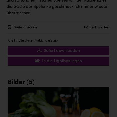
und saisonalen, frischen Speisen will der Küchenchef
TCL
die Gäste der Spelunke geschmacklich immer wieder
TGW Logistics
überraschen.
TRAILOMAT & Cycling Austria
Seite drucken
Link mailen
VERITAS
Vier Diamanten
Alle Inhalte dieser Meldung als .zip:
Vorlagenportal
Sofort downloaden
Wir besiegen Krebs
In die Lightbox legen
Wirtschaftskammer OÖ
ZGONC
Bilder (5)
ZULuft - Zukunft Luft Austria
z.l.ö.
Österreichisches Hebammengremium