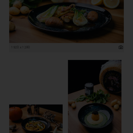
Wirtschaftskammer OÖ Energiehandel
Dopgas
kunden basics
kontakt
1 920 x 1 280