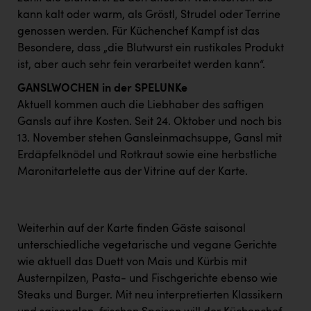
PEZ
kann kalt oder warm, als Gröstl, Strudel oder Terrine
PÜSPÖK
genossen werden. Für Küchenchef Kampf ist das
Besondere, dass „die Blutwurst ein rustikales Produkt
REMAX
ist, aber auch sehr fein verarbeitet werden kann“.
RE/MAX Welcome
GANSLWOCHEN in der SPELUNKe
Aktuell kommen auch die Liebhaber des saftigen
Resch&Frisch
Gansls auf ihre Kosten. Seit 24. Oktober und noch bis
RUBBLE MASTER
13. November stehen Gansleinmachsuppe, Gansl mit
Erdäpfelknödel und Rotkraut sowie eine herbstliche
Ruderclub Wels
Maronitartelette aus der Vitrine auf der Karte.
SCRI - Salzburg Cancer Research Institute
SCHMACHTL GmbH
Weiterhin auf der Karte finden Gäste saisonal
Schwingshandl - automation technology gmbh
unterschiedliche vegetarische und vegane Gerichte
wie aktuell das Duett von Mais und Kürbis mit
Seher + Partner
Austernpilzen, Pasta- und Fischgerichte ebenso wie
Smurfit Westrock Nettingsdorf
Steaks und Burger. Mit neu interpretierten Klassikern