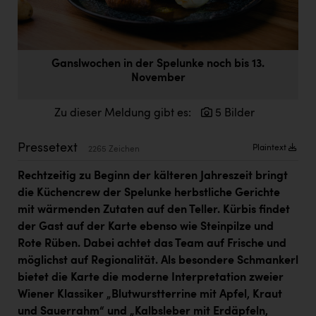
Doppler Gruppe
ERLUS AG
everfield
Ganslwochen in der Spelunke noch bis 13.
November
Firmenradl
Zu dieser Meldung gibt es:
5 Bilder
Fristads Austria
HIG Infomotion Group
Pressetext
Plaintext
2265 Zeichen
IFE Austria GmbH
Rechtzeitig zu Beginn der kälteren Jahreszeit bringt
die Küchencrew der Spelunke herbstliche Gerichte
Immotech
mit wärmenden Zutaten auf den Teller. Kürbis findet
INTERSPAR
der Gast auf der Karte ebenso wie Steinpilze und
Rote Rüben. Dabei achtet das Team auf Frische und
INTERSPORT Austria
möglichst auf Regionalität. Als besondere Schmankerl
Jesolo
bietet die Karte die moderne Interpretation zweier
Wiener Klassiker „Blutwurstterrine mit Apfel, Kraut
Jane Goodall Institute Austria
und Sauerrahm“ und „Kalbsleber mit Erdäpfeln,