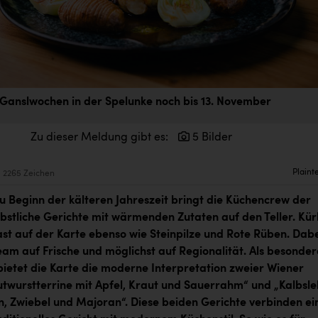
Ganslwochen in der Spelunke noch bis 13. November
Zu dieser Meldung gibt es:
5 Bilder
Plaint
2265 Zeichen
zu Beginn der kälteren Jahreszeit bringt die Küchencrew der
bstliche Gerichte mit wärmenden Zutaten auf den Teller. Kür
ast auf der Karte ebenso wie Steinpilze und Rote Rüben. Dab
eam auf Frische und möglichst auf Regionalität. Als besonder
ietet die Karte die moderne Interpretation zweier Wiener
lutwurstterrine mit Apfel, Kraut und Sauerrahm“ und „Kalbsl
n, Zwiebel und Majoran“. Diese beiden Gerichte verbinden ei