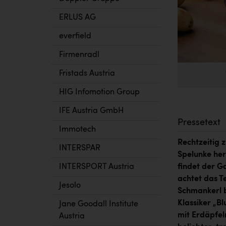
ERLUS AG
everfield
Firmenradl
Fristads Austria
HIG Infomotion Group
IFE Austria GmbH
Pressetext
Immotech
Rechtzeitig 
INTERSPAR
Spelunke her
findet der G
INTERSPORT Austria
achtet das T
Jesolo
Schmankerl b
Klassiker „B
Jane Goodall Institute
mit Erdäpfel
Austria