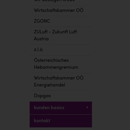
Wir besiegen Krebs
Wirtschaftskammer OÖ
ZGONC
ZULuft - Zukunft Luft
Austria
z.l.ö.
Österreichisches
Hebammengremium
Wirtschaftskammer OÖ
Energiehandel
Dopgas
kunden basics
kontakt