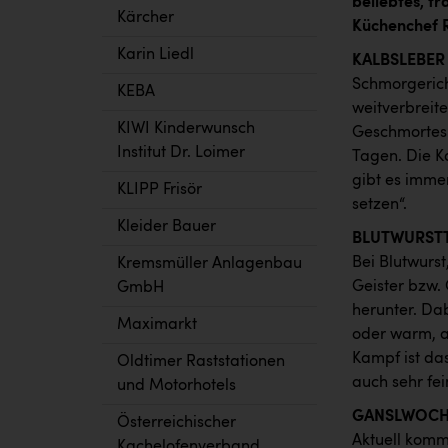
beliebtes, tr
Kärcher
Küchenchef R
Karin Liedl
KALBSLEBER 
Schmorgericht
KEBA
weitverbreit
KIWI Kinderwunsch
Geschmortes 
Institut Dr. Loimer
Tagen. Die Ka
gibt es immer
KLIPP Frisör
setzen“.
Kleider Bauer
BLUTWURST
Bei Blutwurst
Kremsmüller Anlagenbau
Geister bzw.
GmbH
herunter. Dab
Maximarkt
oder warm, a
Kampf ist das
Oldtimer Raststationen
auch sehr fei
und Motorhotels
GANSLWOCHE
Österreichischer
Aktuell komm
Kachelofenverband