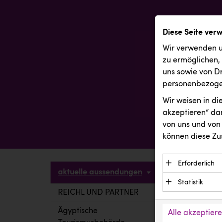
Diese Seite ver
Wir verwenden u
zu ermöglichen,
uns sowie von Dr
personenbezogen
Wir weisen in d
akzeptieren“ dam
von uns und von 
können diese Zu
Erforderlich
aktuelle aussendungen
Essenzielle C
Statistik
Funktion der 
REICHL UND PARTNER
aktuelle a
Statistik Cook
Daten und wer
verstehen, wi
Ägyptische
Alle akzeptier
Anbieter: Eigentü