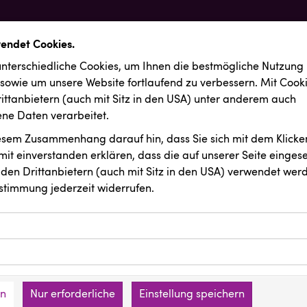
wendet Cookies.
nterschiedliche Cookies, um Ihnen die best­mögliche Nutzung
 sowie um unsere Website fortlaufend zu verbessern. Mit Cook
ittanbietern (auch mit Sitz in den USA) unter anderem auch
e Daten verarbeitet.
iesem Zusammenhang darauf hin, dass Sie sich mit dem Klicken
it ein­ver­standen erklären, dass die auf unserer Seite einges
den Drittanbietern (auch mit Sitz in den USA) verwendet werd
stimmung jederzeit widerrufen.
ookies ermöglichen grundlegende Funktionen und sind für die 
Website erforderlich. Diese Cookies speichern keine persone
ussendungen
ies erfassen Informationen anonym. Diese Informationen helfe
den an keine Dritten übermittelt.
e unsere Besucher unsere Website nutzen.
en
Nur erforderliche
Einstellung speichern
mer der Website (Erstanbieter)