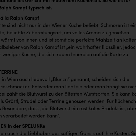
aditionelles Gericht mit modernem Küchenstil. So wie es für
alph Kampf typisch ist.
á la Ralph Kampf
e sind nicht nur in der Wiener Küche beliebt. Schmoren ist ei
ete, beliebte Zubereitungsart, um volles Aroma zu genießen.
wärmt von innen und ist somit die perfekte Mahlzeit an kalte
lbsleber von Ralph Kampf ist „ein wahrhafter Klassiker, jedoc
 weniger Köche, die sich trauen Innereien auf die Karte zu
TERRINE
, in Wien auch liebevoll „Blunzn“ genannt, scheiden sich die
 Geschmäcker: Entweder man liebt sie oder man bringt sie nic
ei zählt die Blutwurst zu den ältesten Wurstsorten. Sie kann ka
ls Gröstl, Strudel oder Terrine genossen werden. Für Küchench
 Besondere, dass „die Blutwurst ein rustikales Produkt ist, abe
n verarbeitet werden kann“.
N in der SPELUNKe
en auch die Liebhaber des saftigen Gansls auf ihre Kosten. Se