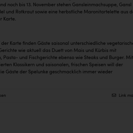
und noch bis 13. November stehen Gansleinmachsuppe, Gansl 
el und Rotkraut sowie eine herbstliche Maronitartelette aus d
r Karte.
 der Karte finden Gäste saisonal unterschiedliche vegetarisch
erichte wie aktuell das Duett von Mais und Kürbis mit
n, Pasta- und Fischgerichte ebenso wie Steaks und Burger. Mit
ierten Klassikern und saisonalen, frischen Speisen will der
ie Gäste der Spelunke geschmacklich immer wieder
ken
Link ma