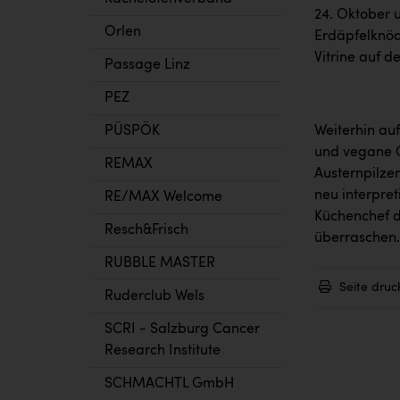
24. Oktober 
Orlen
Erdäpfelknöd
Vitrine auf de
Passage Linz
PEZ
Weiterhin auf
PÜSPÖK
und vegane G
REMAX
Austernpilze
neu interpret
RE/MAX Welcome
Küchenchef d
Resch&Frisch
überraschen.
RUBBLE MASTER
Seite druc
Ruderclub Wels
SCRI - Salzburg Cancer
Research Institute
SCHMACHTL GmbH