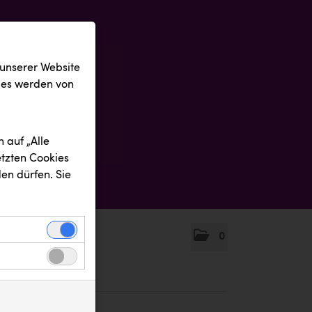
 unserer Website
ies werden von
 auf „Alle
etzten Cookies
en dürfen. Sie
0
einwandfreie
nbezogenen
n uns zu