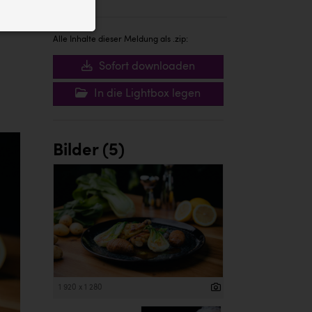
ID auf Ihrem
 der Website
Alle Inhalte dieser Meldung als .zip:
Sofort downloaden
In die Lightbox legen
Bilder (5)
1 920 x 1 280