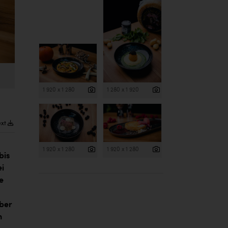
1 920 x 1 280
1 280 x 1 920
ext
1 920 x 1 280
1 920 x 1 280
bis
ei
e
eber
n