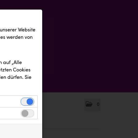
 unserer Website
ies werden von
 auf „Alle
etzten Cookies
en dürfen. Sie
0
einwandfreie
nbezogenen
n uns zu