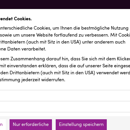
wendet Cookies.
nterschiedliche Cookies, um Ihnen die best­mögliche Nutzung
 sowie um unsere Website fortlaufend zu verbessern. Mit Cook
ittanbietern (auch mit Sitz in den USA) unter anderem auch
e Daten verarbeitet.
iesem Zusammenhang darauf hin, dass Sie sich mit dem Klicken
it ein­ver­standen erklären, dass die auf unserer Seite einges
den Drittanbietern (auch mit Sitz in den USA) verwendet werd
stimmung jederzeit widerrufen.
ookies ermöglichen grundlegende Funktionen und sind für die 
Website erforderlich. Diese Cookies speichern keine persone
ussendungen
REICHL UND PARTNER
ies erfassen Informationen anonym. Diese Informationen helfe
den an keine Dritten übermittelt.
e unsere Besucher unsere Website nutzen.
en
Nur erforderliche
Einstellung speichern
mer der Website (Erstanbieter)