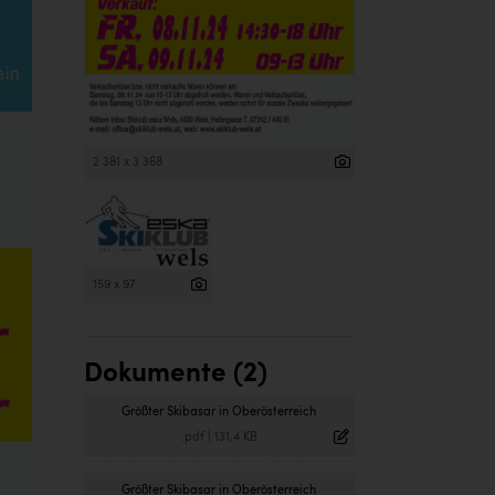
2 381 x 3 368
159 x 97
Dokumente (2)
Größter Skibasar in Oberösterreich
.pdf
|
131,4 KB
Größter Skibasar in Oberösterreich