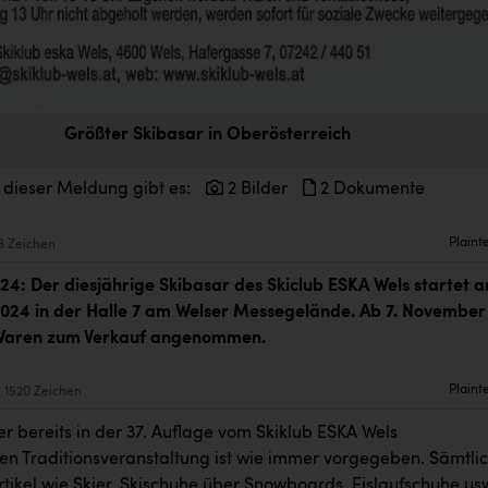
Größter Skibasar in Oberösterreich
 dieser Meldung gibt es:
2 Bilder
2 Dokumente
Plaint
8 Zeichen
024:
Der diesjährige Skibasar des Skiclub ESKA Wels startet 
. 2024 in der Halle 7 am Welser Messegelände. Ab 7. November
Waren zum Verkauf angenommen.
Plaint
1520 Zeichen
r bereits in der 37. Auflage vom Skiklub ESKA Wels
en Traditionsveranstaltung ist wie immer vorgegeben. Sämtli
tikel wie Skier, Skischuhe über Snowboards, Eislaufschuhe us