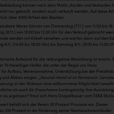
Skibekleidung können nach dem Motto „Kaufen und Verkaufen f
icht nur gekauft, sondern auch verkauft werden. Auf diese Art
lich über 4000 Artikel den Besitzer.
saubere Waren können von Donnerstag (7.11.) von 11:00 bis 19:
ag (8.11.) von 10:00 bis 12:30 Uhr für den Verkauf gebracht wer
nde werden mit Etikett versehen und warten dann auf den Ka
g 8.11. (14:30 bis 18:00 Uhr) bis Samstag 9.11. (9:00 bis 13:00 U
torische Aufwand für die reibungslose Abwicklung ist enorm. 
r 70 freiwilliger Helfer, die unter der Regie von Hans
für Aufbau, Warenannahme, Unterstützung bei der Preisfind
g und Abbau sorgen.
„Second-Hand ist im Vormarsch. Gerade 
euerung ist der Skibasar eine willkommene Möglichkeit sowohl 
ndliche als auch für Erwachsene kostengünstig ihre Ausrüstung
r zu ergänzen!“
freut sich Hans Doppelbauer vom ESKA Skiclu
ert behält sich der Verein 20 Prozent Provision ein. Dieser
 zu 100 Prozent in die Förderung seiner Nachwuchsrennläufer.