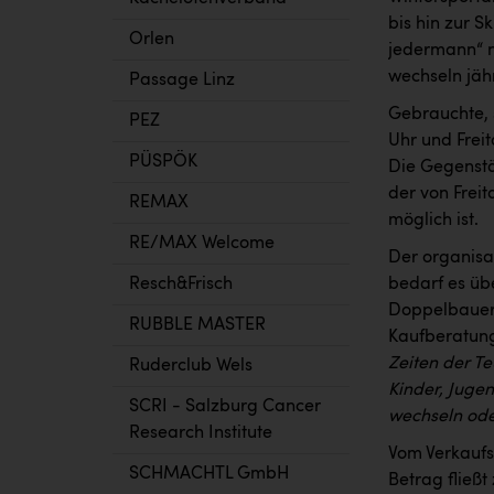
bis hin zur 
Orlen
jedermann“ n
wechseln jähr
Passage Linz
Gebrauchte, 
PEZ
Uhr und Freit
PÜSPÖK
Die Gegenstä
der von Freita
REMAX
möglich ist.
RE/MAX Welcome
Der organisa
bedarf es übe
Resch&Frisch
Doppelbauer 
RUBBLE MASTER
Kaufberatun
Zeiten der T
Ruderclub Wels
Kinder, Juge
SCRI - Salzburg Cancer
wechseln ode
Research Institute
Vom Verkaufsw
SCHMACHTL GmbH
Betrag fließt