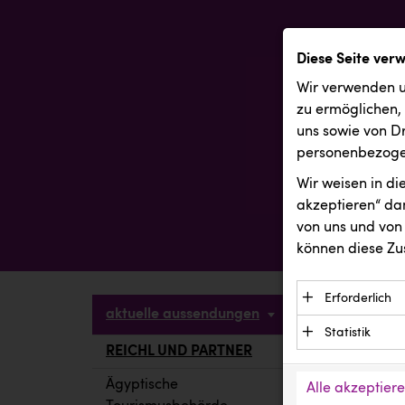
Diese Seite ver
Wir verwenden u
zu ermöglichen,
uns sowie von Dr
personenbezogen
Wir weisen in d
akzeptieren“ dam
von uns und von 
können diese Zu
Erforderlich
aktuelle aussendungen
Essenzielle C
Statistik
Funktion der 
REICHL UND PARTNER
aktuelle a
Statistik Cook
Daten und wer
verstehen, wi
Ägyptische
Alle akzeptier
Anbieter: Eigentü