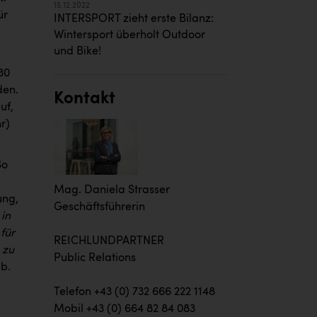
15.12.2022
ür
INTERSPORT zieht erste Bilanz:
Wintersport überholt Outdoor
und Bike!
30
den.
Kontakt
uf,
hr)
So
Mag. Daniela Strasser
ung,
Geschäftsführerin
in
für
REICHLUNDPARTNER
 zu
Public Relations
b.
Telefon +43 (0) 732 666 222 1148
Mobil +43 (0) 664 82 84 083