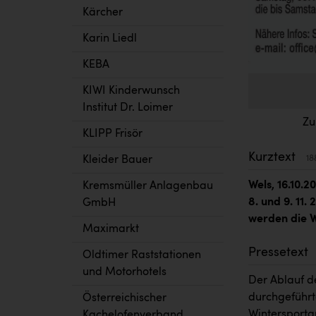
Kärcher
Karin Liedl
KEBA
KIWI Kinderwunsch
Institut Dr. Loimer
Zu
KLIPP Frisör
Kurztext
18
Kleider Bauer
Wels, 16.10.2
Kremsmüller Anlagenbau
8. und 9. 11
GmbH
werden die 
Maximarkt
Pressetext
Oldtimer Raststationen
und Motorhotels
Der Ablauf de
durchgeführt
Österreichischer
Wintersportar
Kachelofenverband