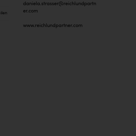
daniela.strasser@reichlundpartn
er.com
ilen
www.reichlundpartner.com