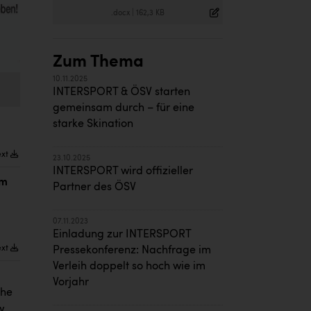
.docx
|
162,3 KB
Zum Thema
10.11.2025
INTERSPORT & ÖSV starten
gemeinsam durch – für eine
starke Skination
ext
23.10.2025
INTERSPORT wird offizieller
am
Partner des ÖSV
07.11.2023
Einladung zur INTERSPORT
ext
Pressekonferenz: Nachfrage im
Verleih doppelt so hoch wie im
Vorjahr
che
w.