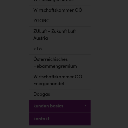
Wir besiegen Krebs
Wirtschaftskammer OÖ
ZGONC
ZULuft - Zukunft Luft
Austria
z.l.ö.
Österreichisches
Hebammengremium
Wirtschaftskammer OÖ
Energiehandel
Dopgas
kunden basics
kontakt