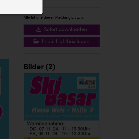
ID auf Ihrem
 der Website
Alle Inhalte dieser Meldung als .zip:
Sofort downloaden
In die Lightbox legen
Bilder (2)