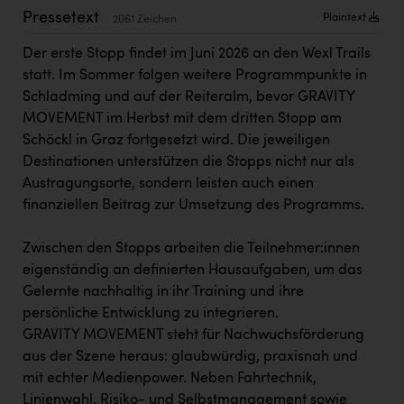
PEZ
Pressetext
Plaintext
2061 Zeichen
PÜSPÖK
Der erste Stopp findet im Juni 2026 an den Wexl Trails
REMAX
statt. Im Sommer folgen weitere Programmpunkte in
Schladming und auf der Reiteralm, bevor GRAVITY
RE/MAX Welcome
MOVEMENT im Herbst mit dem dritten Stopp am
Schöckl in Graz fortgesetzt wird. Die jeweiligen
Resch&Frisch
Destinationen unterstützen die Stopps nicht nur als
RUBBLE MASTER
Austragungsorte, sondern leisten auch einen
finanziellen Beitrag zur Umsetzung des Programms.
Ruderclub Wels
SCRI - Salzburg Cancer Research Institute
Zwischen den Stopps arbeiten die Teilnehmer:innen
eigenständig an definierten Hausaufgaben, um das
SCHMACHTL GmbH
Gelernte nachhaltig in ihr Training und ihre
Schwingshandl - automation technology gmbh
persönliche Entwicklung zu integrieren.
GRAVITY MOVEMENT steht für Nachwuchsförderung
Seher + Partner
aus der Szene heraus: glaubwürdig, praxisnah und
Smurfit Westrock Nettingsdorf
mit echter Medienpower. Neben Fahrtechnik,
Linienwahl, Risiko- und Selbstmanagement sowie