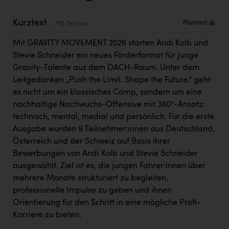
Kärcher
Kurztext
Plaintext
702 Zeichen
Karin Liedl
Mit GRAVITY MOVEMENT 2026 starten Andi Kolb und
KEBA
Stevie Schneider ein neues Förderformat für junge
KIWI Kinderwunsch Institut Dr. Loimer
Gravity-Talente aus dem DACH-Raum. Unter dem
Leitgedanken „Push the Limit. Shape the Future.“ geht
KLIPP Frisör
es nicht um ein klassisches Camp, sondern um eine
Kleider Bauer
nachhaltige Nachwuchs-Offensive mit 360°-Ansatz:
technisch, mental, medial und persönlich. Für die erste
Kremsmüller Anlagenbau GmbH
Ausgabe wurden 9 Teilnehmer:innen aus Deutschland,
Maximarkt
Österreich und der Schweiz auf Basis ihrer
Bewerbungen von Andi Kolb und Stevie Schneider
Oldtimer Raststationen und Motorhotels
ausgewählt. Ziel ist es, die jungen Fahrer:innen über
Österreichischer Kachelofenverband
mehrere Monate strukturiert zu begleiten,
professionelle Impulse zu geben und ihnen
Orlen
Orientierung für den Schritt in eine mögliche Profi-
Passage Linz
Karriere zu bieten.