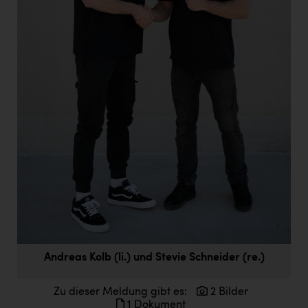
Doppler Gruppe
ERLUS AG
everfield
Firmenradl
Fristads Austria
HIG Infomotion Group
IFE Austria GmbH
Immotech
INTERSPAR
INTERSPORT Austria
Andreas Kolb (li.) und Stevie Schneider (re.)
Jesolo
Jane Goodall Institute Austria
Zu dieser Meldung gibt es:
2 Bilder
1 Dokument