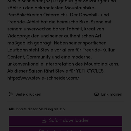
Wirtschaftskammer OÖ Energiehandel
Stevie Schneider (33) ist gebürtiger Salzburger und
zählt zu den bekanntesten Mountainbike-
Dopgas
Persönlichkeiten Österreichs. Der Downhill- und
Freeride-Athlet hat die heimische Bike-Szene mit
kunden basics
seinem unverwechselbaren Fahrstil, kreativen
kontakt
Videoprojekten und seiner authentischen Art
maßgeblich geprägt. Neben seiner sportlichen
Laufbahn steht Stevie vor allem für Freeride-Kultur,
Content, Community und eine moderne,
unkonventionelle Interpretation des Mountainbikens.
Ab dieser Saison fährt Stevie für YETI CYCLES.
https://www.stevie-schneider.com/
Seite drucken
Link mailen
Alle Inhalte dieser Meldung als .zip:
Sofort downloaden