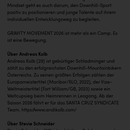
TCL
Mindset geht es auch darum, den Downhill-Sport
TGW Logistics
positiv zu positionieren und junge Talente auf ihrem
individuellen Entwicklungsweg zu begleiten.
TRAILOMAT & Cycling Austria
VERITAS
GRAVITY MOVEMENT 2026 ist mehr als ein Camp. Es
ist eine Bewegung.
Vier Diamanten
Über Andreas Kolb
Vorlagenportal
Andreas Kolb (29) ist gebürtiger Schladminger und
Wir besiegen Krebs
zählt zu den erfolgreichsten Downhill-Mountainbikern
Österreichs. Zu seinen größten Erfolgen zählen der
Wirtschaftskammer OÖ
Europameistertitel (Maribor/SLO, 2022), der Vize-
ZGONC
Weltmeistertitel (Fort William/GB, 2023) sowie ein
Weltcupsieg beim Heimrennen in Leogang. Ab der
ZULuft - Zukunft Luft Austria
Saison 2026 fährt er für das SANTA CRUZ SYNDICATE
z.l.ö.
Team. https://www.andikolb.com/
Österreichisches Hebammengremium
Über Stevie Schneider