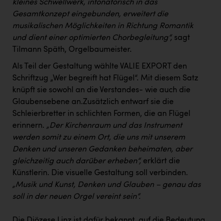
kleines Schwellwerk, intonatorisch in das
TCL
Gesamtkonzept eingebunden, erweitert die
TGW Logistics
musikalischen Möglichkeiten in Richtung Romantik
und dient einer optimierten Chorbegleitung“,
sagt
TRAILOMAT & Cycling Austria
Tilmann Späth, Orgelbaumeister.
VERITAS
Als Teil der Gestaltung wählte VALIE EXPORT den
Vier Diamanten
Schriftzug „Wer begreift hat Flügel“. Mit diesem Satz
knüpft sie sowohl an die Verstandes- wie auch die
Vorlagenportal
Glaubensebene an.Zusätzlich entwarf sie die
Wir besiegen Krebs
Schleierbretter in schlichten Formen, die an Flügel
erinnern.
„Der Kirchenraum und das Instrument
Wirtschaftskammer OÖ
werden somit zu einem Ort, die uns mit unserem
ZGONC
Denken und unseren Gedanken beheimaten, aber
gleichzeitig auch darüber erheben“,
erklärt die
ZULuft - Zukunft Luft Austria
Künstlerin. Die visuelle Gestaltung soll verbinden.
„Musik und Kunst, Denken und Glauben – genau das
z.l.ö.
soll in der neuen Orgel vereint sein“
.
Österreichisches Hebammengremium
Die Diözese Linz ist dafür bekannt, auf die Bedeutung