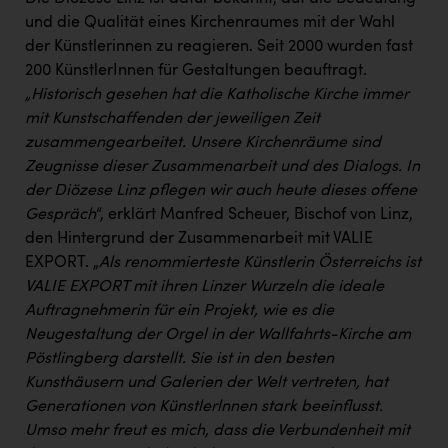
Wirtschaftskammer OÖ Energiehandel
und die Qualität eines Kirchenraumes mit der Wahl
Dopgas
der Künstlerinnen zu reagieren. Seit 2000 wurden fast
200 KünstlerInnen für Gestaltungen beauftragt.
kunden basics
„Historisch gesehen hat die Katholische Kirche immer
mit Kunstschaffenden der jeweiligen Zeit
kontakt
zusammengearbeitet. Unsere Kirchenräume sind
Zeugnisse dieser Zusammenarbeit und des
Dialogs. In
der Diözese Linz pflegen wir auch heute dieses offene
Gespräch
“, erklärt Manfred Scheuer, Bischof von Linz,
den Hintergrund der Zusammenarbeit mit VALIE
EXPORT. „
Als renommierteste Künstlerin Österreichs ist
VALIE EXPORT mit ihren Linzer Wurzeln die ideale
Auftragnehmerin für ein Projekt,
wie es die
Neugestaltung der Orgel in der Wallfahrts-Kirche am
Pöstlingberg darstellt. Sie ist in den besten
Kunsthäusern und Galerien der Welt vertreten, hat
Generationen von Künstlerlnnen stark beeinflusst.
Umso mehr freut es mich, dass die Verbundenheit mit