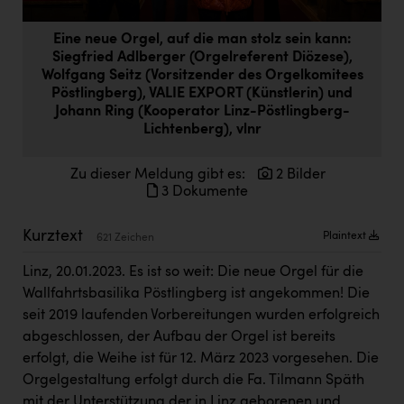
Doppler Gruppe
Eine neue Orgel, auf die man stolz sein kann:
ERLUS AG
Siegfried Adlberger (Orgelreferent Diözese),
Wolfgang Seitz (Vorsitzender des Orgelkomitees
everfield
Pöstlingberg), VALIE EXPORT (Künstlerin) und
Johann Ring (Kooperator Linz-Pöstlingberg-
Firmenradl
Lichtenberg), vlnr
Fristads Austria
Zu dieser Meldung gibt es:
2 Bilder
HIG Infomotion Group
3 Dokumente
IFE Austria GmbH
Kurztext
Plaintext
621 Zeichen
Immotech
Linz, 20.01.2023. Es ist so weit: Die neue Orgel für die
INTERSPAR
Wallfahrtsbasilika Pöstlingberg ist angekommen! Die
seit 2019 laufenden Vorbereitungen wurden erfolgreich
INTERSPORT Austria
abgeschlossen, der Aufbau der Orgel ist bereits
Jesolo
erfolgt, die Weihe ist für 12. März 2023 vorgesehen. Die
Orgelgestaltung erfolgt durch die Fa. Tilmann Späth
Jane Goodall Institute Austria
mit der Unterstützung der in Linz geborenen und