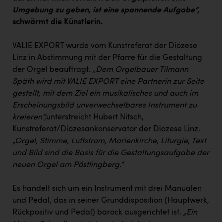
PEZ
Umgebung zu geben, ist eine spannende Aufgabe“,
schwärmt die Künstlerin.
PÜSPÖK
REMAX
VALIE EXPORT wurde vom Kunstreferat der Diözese
Linz in Abstimmung mit der Pfarre für die Gestaltung
RE/MAX Welcome
der Orgel beauftragt
. „Dem Orgelbauer Tilmann
Resch&Frisch
Späth wird mit VALIE EXPORT eine Partnerin zur Seite
gestellt, mit dem Ziel ein musikalisches und auch im
RUBBLE MASTER
Erscheinungsbild unverwechselbares Instrument zu
Ruderclub Wels
kreieren“,
unterstreicht Hubert Nitsch,
Kunstreferat/Diözesankonservator der Diözese Linz.
SCRI - Salzburg Cancer Research Institute
„Orgel, Stimme, Luftstrom, Marienkirche, Liturgie, Text
SCHMACHTL GmbH
und Bild sind die Basis für die Gestaltungsaufgabe der
neuen Orgel am Pöstlingberg.“
Schwingshandl - automation technology gmbh
Seher + Partner
Es handelt sich um ein Instrument mit drei Manualen
und Pedal, das in seiner Grunddisposition (Hauptwerk,
Smurfit Westrock Nettingsdorf
Rückpositiv und Pedal) barock ausgerichtet ist.
„Ein