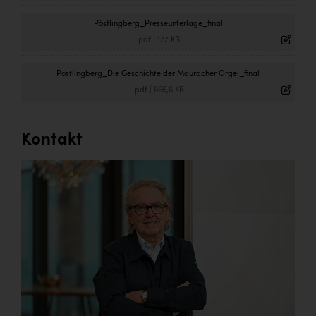
Pöstlingberg_Presseunterlage_final
.pdf
|
177 KB
Pöstlingberg_Die Geschichte der Mauracher Orgel_final
.pdf
|
666,6 KB
Kontakt