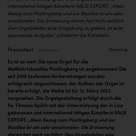
Kärcher
international tätigen Künstlerin VALIE EXPORT.
„Mein
Bezug zum Pöstlingberg und zur Basilika ist ein sehr
Karin Liedl
emotionaler. Die Erinnerung daran hat mich verführt.
KEBA
Den Orgelpfeifen eine Umgebung zu geben, ist eine
spannende Aufgabe“,
schwärmt die Künstlerin.
KIWI Kinderwunsch Institut Dr. Loimer
KLIPP Frisör
Pressetext
Plaintext
9338 Zeichen
Kleider Bauer
Es ist so weit: Die neue Orgel für die
Wallfahrtsbasilika Pöstlingberg ist angekommen! Die
Kremsmüller Anlagenbau GmbH
seit 2019 laufenden Vorbereitungen wurden
Maximarkt
erfolgreich abgeschlossen, der Aufbau der Orgel ist
bereits erfolgt, die Weihe ist für 12. März 2023
Oldtimer Raststationen und Motorhotels
vorgesehen. Die Orgelgestaltung erfolgt durch die
Österreichischer Kachelofenverband
Fa. Tilmann Späth mit der Unterstützung der in Linz
geborenen und international tätigen Künstlerin VALIE
Orlen
EXPORT.
„Mein Bezug zum Pöstlingberg und zur
Passage Linz
Basilika ist ein sehr emotionaler. Die Erinnerung
daran hat mich verführt. Den Orgelpfeifen eine