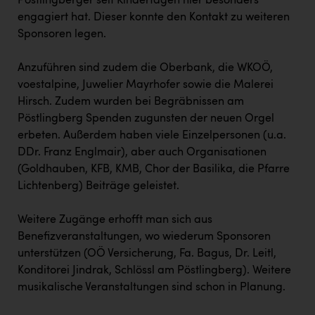
Pöstlingberger seit Kindertagen hier besonders
engagiert hat. Dieser konnte den Kontakt zu weiteren
Sponsoren legen.
Anzuführen sind zudem die Oberbank, die WKOÖ,
voestalpine, Juwelier Mayrhofer sowie die Malerei
Hirsch. Zudem wurden bei Begräbnissen am
Pöstlingberg Spenden zugunsten der neuen Orgel
erbeten. Außerdem haben viele Einzelpersonen (u.a.
DDr. Franz Englmair), aber auch Organisationen
(Goldhauben, KFB, KMB, Chor der Basilika, die Pfarre
Lichtenberg) Beiträge geleistet.
Weitere Zugänge erhofft man sich aus
Benefizveranstaltungen, wo wiederum Sponsoren
unterstützen (OÖ Versicherung, Fa. Bagus, Dr. Leitl,
Konditorei Jindrak, Schlössl am Pöstlingberg). Weitere
musikalische Veranstaltungen sind schon in Planung.