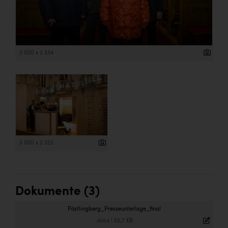
3 500 x 2 334
3 500 x 2 333
Dokumente (3)
Pöstlingberg_Presseunterlage_final
.docx
|
53,7 KB