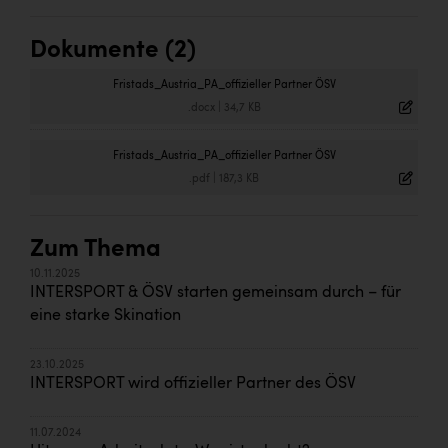
Dokumente (2)
Fristads_Austria_PA_offizieller Partner ÖSV
.docx
|
34,7 KB
Fristads_Austria_PA_offizieller Partner ÖSV
.pdf
|
187,3 KB
Zum Thema
10.11.2025
INTERSPORT & ÖSV starten gemeinsam durch – für
eine starke Skination
23.10.2025
INTERSPORT wird offizieller Partner des ÖSV
11.07.2024