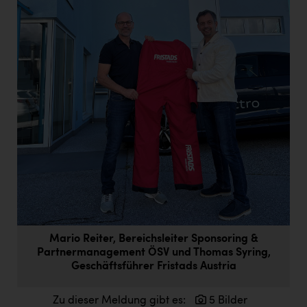
Doppler Gruppe
ERLUS AG
everfield
Firmenradl
Fristads Austria
HIG Infomotion Group
IFE Austria GmbH
Immotech
INTERSPAR
Mario Reiter, Bereichsleiter Sponsoring &
INTERSPORT Austria
Partnermanagement ÖSV und Thomas Syring,
Jesolo
Geschäftsführer Fristads Austria
Jane Goodall Institute Austria
Zu dieser Meldung gibt es:
5 Bilder