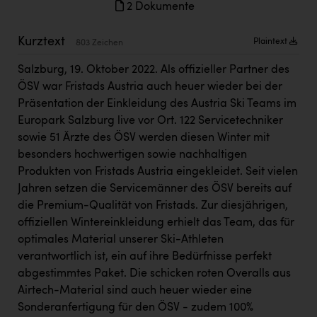
2 Dokumente
Kärcher
Karin Liedl
Kurztext
Plaintext
803 Zeichen
KEBA
Salzburg, 19. Oktober 2022. Als offizieller Partner des
ÖSV war Fristads Austria auch heuer wieder bei der
KIWI Kinderwunsch Institut Dr. Loimer
Präsentation der Einkleidung des Austria Ski Teams im
KLIPP Frisör
Europark Salzburg live vor Ort. 122 Servicetechniker
sowie 51 Ärzte des ÖSV werden diesen Winter mit
Kleider Bauer
besonders hochwertigen sowie nachhaltigen
Kremsmüller Anlagenbau GmbH
Produkten von Fristads Austria eingekleidet. Seit vielen
Jahren setzen die Servicemänner des ÖSV bereits auf
Maximarkt
die Premium-Qualität von Fristads. Zur diesjährigen,
Oldtimer Raststationen und Motorhotels
offiziellen Wintereinkleidung erhielt das Team, das für
optimales Material unserer Ski-Athleten
Österreichischer Kachelofenverband
verantwortlich ist, ein auf ihre Bedürfnisse perfekt
Orlen
abgestimmtes Paket. Die schicken roten Overalls aus
Airtech-Material sind auch heuer wieder eine
Passage Linz
Sonderanfertigung für den ÖSV - zudem 100%