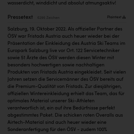
PEZ
wasserdicht, winddicht und absolut atmungsaktiv!
PÜSPÖK
Pressetext
Plaintext
6295 Zeichen
REMAX
Salzburg, 19. Oktober 2022. Als offizieller Partner des
RE/MAX Welcome
ÖSV war Fristads Austria auch heuer wieder bei der
Präsentation der Einkleidung des Austria Ski Teams im
Resch&Frisch
Europark Salzburg live vor Ort. 122 Servicetechniker
sowie 51 Ärzte des ÖSV werden diesen Winter mit
RUBBLE MASTER
besonders hochwertigen sowie nachhaltigen
Ruderclub Wels
Produkten von Fristads Austria eingekleidet. Seit vielen
Jahren setzen die Servicemänner des ÖSV bereits auf
SCRI - Salzburg Cancer Research Institute
die Premium-Qualität von Fristads. Zur diesjährigen,
SCHMACHTL GmbH
offiziellen Wintereinkleidung erhielt das Team, das für
optimales Material unserer Ski-Athleten
Schwingshandl - automation technology gmbh
verantwortlich ist, ein auf ihre Bedürfnisse perfekt
Seher + Partner
abgestimmtes Paket. Die schicken roten Overalls aus
Airtech-Material sind auch heuer wieder eine
Smurfit Westrock Nettingsdorf
Sonderanfertigung für den ÖSV - zudem 100%