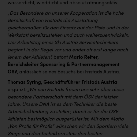
TCL
wasserdicht, winddicht und absolut atmungsaktiv!
TGW Logistics
„Das Besondere an unserer Kooperation ist die hohe
Bereitschaft von Fristads die Ausstattung
TRAILOMAT & Cycling Austria
gleichermaßen für den Einsatz auf der Piste und in der
Werkstatt bereitzustellen und auch weiterzuentwickeln.
VERITAS
Der Arbeitstag eines Ski Austria Servicetechnikers
Vier Diamanten
beginnt in der Regel vor und endet oft erst lange nach
jenem der Athleten“,
betont
Mario Reiter,
Vorlagenportal
Bereichsleiter Sponsoring & Partnermanagement
Wir besiegen Krebs
ÖSV,
anlässlich seines Besuchs bei Fristads Austria.
Wirtschaftskammer OÖ
Thomas Syring, Geschäftsführer Fristads Austria
ergänzt
: „Wir von Fristads freuen uns sehr über diese
ZGONC
besondere Partnerschaft mit dem ÖSV der letzten
ZULuft - Zukunft Luft Austria
Jahre. Unsere DNA ist es dem Techniker die beste
Arbeitsbekleidung zu stellen, damit er für die ÖSV-
z.l.ö.
Athleten bestmöglich ausgerüstet ist. Mit dem Motto
Österreichisches Hebammengremium
„Von Profis für Profis“ wünschen wir den Sportlern viele
Siege und den Technikern stets den besten