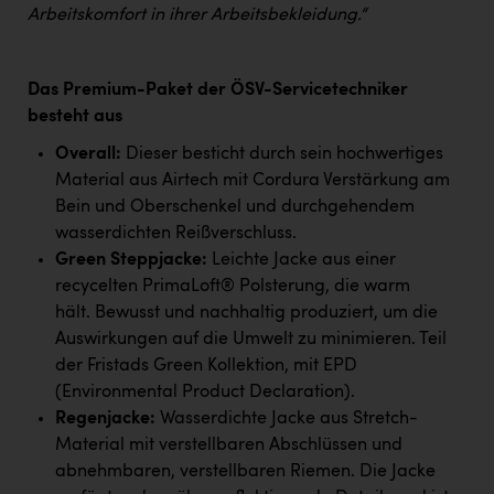
Wirtschaftskammer OÖ Energiehandel
Arbeitskomfort in ihrer Arbeitsbekleidung.“
Dopgas
kunden basics
Das Premium-Paket der ÖSV-Servicetechniker
besteht aus
kontakt
Overall:
Dieser besticht durch sein hochwertiges
Material aus Airtech mit Cordura Verstärkung am
Bein und Oberschenkel und durchgehendem
wasserdichten Reißverschluss.
Green Steppjacke:
Leichte Jacke aus einer
recycelten PrimaLoft® Polsterung, die warm
hält. Bewusst und nachhaltig produziert, um die
Auswirkungen auf die Umwelt zu minimieren. Teil
der Fristads Green Kollektion, mit EPD
(Environmental Product Declaration).
Regenjacke:
Wasserdichte Jacke aus Stretch-
Material mit verstellbaren Abschlüssen und
abnehmbaren, verstellbaren Riemen. Die Jacke