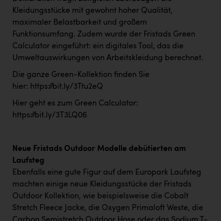
Kleidungsstücke mit gewohnt hoher Qualität,
maximaler Belastbarkeit und großem
Funktionsumfang. Zudem wurde der Fristads Green
Calculator eingeführt: ein digitales Tool, das die
Umweltauswirkungen von Arbeitskleidung berechnet.
Die ganze Green-Kollektion finden Sie
hier:
https://bit.ly/3Ttu2eQ
Hier geht es zum
Green Calculator
:
https://bit.ly/3T3LQ06
Neue Fristads Outdoor Modelle debütierten am
Laufsteg
Ebenfalls eine gute Figur auf dem Europark Laufsteg
machten einige neue Kleidungsstücke der Fristads
Outdoor Kollektion, wie beispielsweise die Cobalt
Stretch Fleece Jacke, die Oxygen Primaloft Weste, die
Carbon Semistretch Outdoor Hose oder das Sodium T-