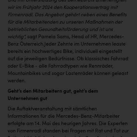
und mit Unterstützung des Betriebsrats unterfertigten
PEZ
wir im Frühjahr 2024 den Kooperationsvertrag mit
PÜSPÖK
Firmenradl. Das Angebot gehört neben eines Benefits
für die Mitarbeitenden zu unseren Maßnahmen der
REMAX
betrieblichen Gesundheitsförderung und ist uns
RE/MAX Welcome
wichtig“,
sagt Pamela Sams, Head of HR, Mercedes-
Benz Österreich.Jeder Zehnte im Unternehmen leaste
Resch&Frisch
bereits ein hochwertiges Bike, individuell eingestellt
auf die jeweiligen Bedürfnisse. Ob klassisches Fahrrad
RUBBLE MASTER
oder E-Bike - alle Fahrradtypen wie Rennräder,
Ruderclub Wels
Mountainbikes und sogar Lastenräder können geleast
werden.
SCRI - Salzburg Cancer Research Institute
Geht’s den Mitarbeitern gut, geht’s dem
SCHMACHTL GmbH
Unternehmen gut
Schwingshandl - automation technology gmbh
Die Auftaktveranstaltung mit sämtlichen
Seher + Partner
Informationen für die Mercedes-Benz-Mitarbeiter
erfolgte am 14. Mai des heurigen Jahres. Die Experten
Smurfit Westrock Nettingsdorf
von Firmenradl standen bei Fragen mit Rat und Tat zur