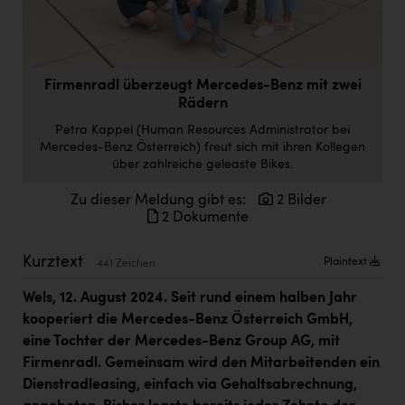
Doppler Gruppe
ERLUS AG
everfield
Firmenradl überzeugt Mercedes-Benz mit zwei
Rädern
Firmenradl
Petra Kappel (Human Resources Administrator bei
Mercedes-Benz Österreich) freut sich mit ihren Kollegen
Fristads Austria
über zahlreiche geleaste Bikes.
HIG Infomotion Group
Zu dieser Meldung gibt es:
2 Bilder
IFE Austria GmbH
2 Dokumente
Immotech
Kurztext
Plaintext
441 Zeichen
INTERSPAR
Wels, 12. August 2024. Seit rund einem halben Jahr
INTERSPORT Austria
kooperiert die Mercedes-Benz Österreich GmbH,
eine Tochter der Mercedes-Benz Group AG, mit
Jesolo
Firmenradl. Gemeinsam wird den Mitarbeitenden ein
Jane Goodall Institute Austria
Dienstradleasing, einfach via Gehaltsabrechnung,