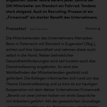
angeboten. Bisher leaste bereits jeder Zehnte der
Kärcher
200 Mitarbeiter am Standort ein Fahrrad. Tendenz
stark steigend. Auch im Recruiting-Prozess ist ein
Karin Liedl
„Firmenradl“ ein starker Benefit des Unternehmens.
KEBA
Pressetext
Plaintext
KIWI Kinderwunsch Institut Dr. Loimer
2945 Zeichen
Die Mitarbeitenden des Unternehmens Mercedes-
KLIPP Frisör
Benz in Österreich mit Standort in Eugendorf (Sbg.),
Kleider Bauer
achten auf ihre Gesundheit und nehmen diese auch
selbst in die Hand. Neben betrieblicher
Kremsmüller Anlagenbau GmbH
Gesundheitsförderungen wird seit kurzem auch das
Maximarkt
Dienstradleasing angeboten. So wird das
Wohlbefinden der Mitarbeitenden gestärkt und
Oldtimer Raststationen und Motorhotels
gefördert. Die Kollegen informierten sich rund um das
Österreichischer Kachelofenverband
Thema Dienstradleasing und so kam es zur heutigen
Kooperation mit dem Welser Unternehmen Firmenradl.
Orlen
„
Bereits vor zwei Jahren haben wir erste Gespräche
Passage Linz
mit Anbietern geführt. Mit der gesetzlichen Grundlage