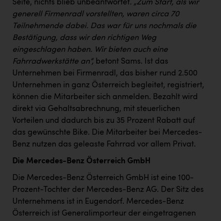
Seite, nichts blieb unbeantwortet
. „Zum Start, als wir
TCL
generell Firmenradl vorstellten, waren circa 70
TGW Logistics
Teilnehmende dabei. Das war für uns nochmals die
Bestätigung, dass wir den richtigen Weg
TRAILOMAT & Cycling Austria
eingeschlagen haben. Wir bieten auch eine
VERITAS
Fahrradwerkstätte an“,
betont Sams. Ist das
Unternehmen bei Firmenradl, das bisher rund 2.500
Vier Diamanten
Unternehmen in ganz Österreich begleitet, registriert,
Vorlagenportal
können die Mitarbeiter sich anmelden. Bezahlt wird
direkt via Gehaltsabrechnung, mit steuerlichen
Wir besiegen Krebs
Vorteilen und dadurch bis zu 35 Prozent Rabatt auf
Wirtschaftskammer OÖ
das gewünschte Bike. Die Mitarbeiter bei Mercedes-
Benz nutzen das geleaste Fahrrad vor allem Privat.
ZGONC
Die Mercedes-Benz Österreich GmbH
ZULuft - Zukunft Luft Austria
Die Mercedes-Benz Österreich GmbH ist eine 100-
z.l.ö.
Prozent-Tochter der Mercedes-Benz AG. Der Sitz des
Unternehmens ist in Eugendorf. Mercedes-Benz
Österreichisches Hebammengremium
Österreich ist Generalimporteur der eingetragenen