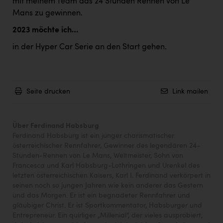
mit meinem Team das 24 Stunden Rennen von Le
Mans zu gewinnen.
2023 möchte ich…
in der Hyper Car Serie an den Start gehen.
Seite drucken
Link mailen
Über Ferdinand Habsburg
Ferdinand Habsburg ist ein junger charismatischer
österreichischer Rennfahrer, Gewinner des legendären 24-
Stunden-Rennen von Le Mans, Weltmeister, Sohn von
Francesca und Karl Habsburg-Lothringen und Urenkel des
letzten österreichischen Kaisers, Karl I. Ferdinand verkörpert in
seinen noch so jungen Jahren wie kein anderer das Gestern
und das Morgen. Er ist ein begnadeter Rennfahrer und
gläubiger Christ. Er ist Sportkommentator, Habsburger und
Entrepreneur. Ein quirliger „Millenial“, der vieles ausprobiert,