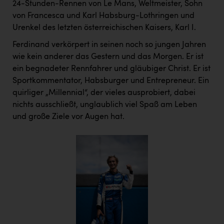
24-Stunden-Rennen von Le Mans, Weltmeister, Sohn
PEZ
von Francesca und Karl Habsburg-Lothringen und
PÜSPÖK
Urenkel des letzten österreichischen Kaisers, Karl I.
REMAX
Ferdinand verkörpert in seinen noch so jungen Jahren
wie kein anderer das Gestern und das Morgen. Er ist
RE/MAX Welcome
ein begnadeter Rennfahrer und gläubiger Christ. Er ist
Resch&Frisch
Sportkommentator, Habsburger und Entrepreneur. Ein
quirliger „Millennial“, der vieles ausprobiert, dabei
RUBBLE MASTER
nichts ausschließt, unglaublich viel Spaß am Leben
Ruderclub Wels
und große Ziele vor Augen hat.
SCRI - Salzburg Cancer Research Institute
SCHMACHTL GmbH
Schwingshandl - automation technology gmbh
Seher + Partner
Smurfit Westrock Nettingsdorf