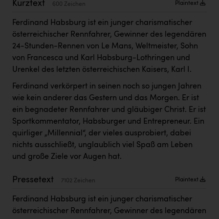
Kurztext
Plaintext
600 Zeichen
Kärcher
Ferdinand Habsburg ist ein junger charismatischer
Karin Liedl
österreichischer Rennfahrer, Gewinner des legendären
KEBA
24-Stunden-Rennen von Le Mans, Weltmeister, Sohn
von Francesca und Karl Habsburg-Lothringen und
KIWI Kinderwunsch Institut Dr. Loimer
Urenkel des letzten österreichischen Kaisers, Karl I.
KLIPP Frisör
Ferdinand verkörpert in seinen noch so jungen Jahren
Kleider Bauer
wie kein anderer das Gestern und das Morgen. Er ist
ein begnadeter Rennfahrer und gläubiger Christ. Er ist
Kremsmüller Anlagenbau GmbH
Sportkommentator, Habsburger und Entrepreneur. Ein
Maximarkt
quirliger „Millennial“, der vieles ausprobiert, dabei
nichts ausschließt, unglaublich viel Spaß am Leben
Oldtimer Raststationen und Motorhotels
und große Ziele vor Augen hat.
Österreichischer Kachelofenverband
Pressetext
Plaintext
7102 Zeichen
Orlen
Ferdinand Habsburg ist ein junger charismatischer
Passage Linz
österreichischer Rennfahrer, Gewinner des legendären