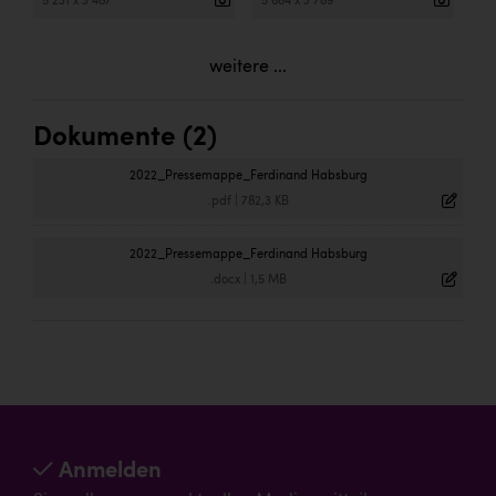
5 231 x 3 487
5 684 x 3 789
weitere ...
Dokumente (2)
2022_Pressemappe_Ferdinand Habsburg
.pdf
|
782,3 KB
2022_Pressemappe_Ferdinand Habsburg
.docx
|
1,5 MB
Anmelden