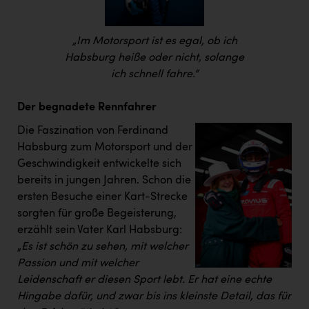
TCL
TGW Logistics
„Im Motorsport ist es egal, ob ich
TRAILOMAT & Cycling Austria
Habsburg heiße oder nicht, solange
ich schnell fahre.“
VERITAS
Vier Diamanten
Der begnadete Rennfahrer
Vorlagenportal
Die Faszination von Ferdinand
Habsburg zum Motorsport und der
Wir besiegen Krebs
Geschwindigkeit entwickelte sich
bereits in jungen Jahren. Schon die
Wirtschaftskammer OÖ
ersten Besuche einer Kart-Strecke
ZGONC
sorgten für große Begeisterung,
erzählt sein Vater Karl Habsburg:
ZULuft - Zukunft Luft Austria
„
Es ist schön zu sehen, mit welcher
z.l.ö.
Passion und mit welcher
Leidenschaft er diesen Sport lebt. Er hat eine echte
Österreichisches Hebammengremium
Hingabe dafür, und zwar bis ins kleinste Detail, das für