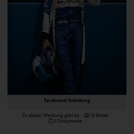
Doppler Gruppe
ERLUS AG
everfield
Firmenradl
Fristads Austria
HIG Infomotion Group
IFE Austria GmbH
Immotech
INTERSPAR
Ferdinand Habsburg
INTERSPORT Austria
Jesolo
Zu dieser Meldung gibt es:
10 Bilder
2 Dokumente
Jane Goodall Institute Austria