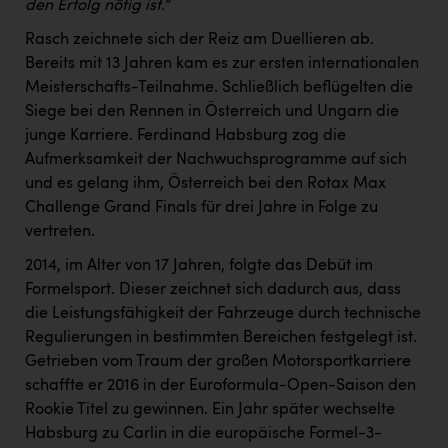
Wirtschaftskammer OÖ Energiehandel
den Erfolg nötig ist.“
Dopgas
Rasch zeichnete sich der Reiz am Duellieren ab.
Bereits mit 13 Jahren kam es zur ersten internationalen
kunden basics
Meisterschafts-Teilnahme. Schließlich beflügelten die
Siege bei den Rennen in Österreich und Ungarn die
kontakt
junge Karriere. Ferdinand Habsburg zog die
Aufmerksamkeit der Nachwuchsprogramme auf sich
und es gelang ihm, Österreich bei den Rotax Max
Challenge Grand Finals für drei Jahre in Folge zu
vertreten.
2014, im Alter von 17 Jahren, folgte das Debüt im
Formelsport. Dieser zeichnet sich dadurch aus, dass
die Leistungsfähigkeit der Fahrzeuge durch technische
Regulierungen in bestimmten Bereichen festgelegt ist.
Getrieben vom Traum der großen Motorsportkarriere
schaffte er 2016 in der Euroformula-Open-Saison den
Rookie Titel zu gewinnen. Ein Jahr später wechselte
Habsburg zu Carlin in die europäische Formel-3-