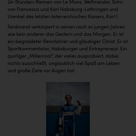
24-Stunden-Rennen von Le Mans, Weltmeister, Sohn
PEZ
von Francesca und Karl Habsburg-Lothringen und
PÜSPÖK
Urenkel des letzten österreichischen Kaisers, Karl I.
REMAX
Ferdinand verkörpert in seinen noch so jungen Jahren
wie kein anderer das Gestern und das Morgen. Er ist
RE/MAX Welcome
ein begnadeter Rennfahrer und gläubiger Christ. Er ist
Resch&Frisch
Sportkommentator, Habsburger und Entrepreneur. Ein
quirliger „Millennial“, der vieles ausprobiert, dabei
RUBBLE MASTER
nichts ausschließt, unglaublich viel Spaß am Leben
Ruderclub Wels
und große Ziele vor Augen hat.
SCRI - Salzburg Cancer Research Institute
SCHMACHTL GmbH
Schwingshandl - automation technology gmbh
Seher + Partner
Smurfit Westrock Nettingsdorf