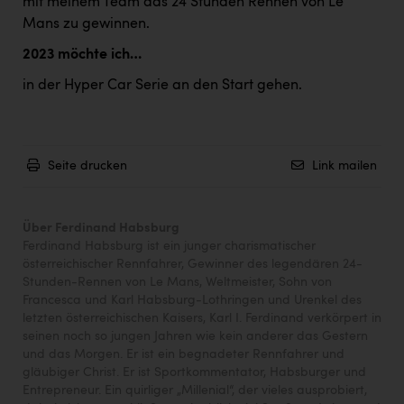
mit meinem Team das 24 Stunden Rennen von Le
Mans zu gewinnen.
2023 möchte ich…
in der Hyper Car Serie an den Start gehen.
Seite drucken
Link mailen
Über Ferdinand Habsburg
Ferdinand Habsburg ist ein junger charismatischer
österreichischer Rennfahrer, Gewinner des legendären 24-
Stunden-Rennen von Le Mans, Weltmeister, Sohn von
Francesca und Karl Habsburg-Lothringen und Urenkel des
letzten österreichischen Kaisers, Karl I. Ferdinand verkörpert in
seinen noch so jungen Jahren wie kein anderer das Gestern
und das Morgen. Er ist ein begnadeter Rennfahrer und
gläubiger Christ. Er ist Sportkommentator, Habsburger und
Entrepreneur. Ein quirliger „Millenial“, der vieles ausprobiert,