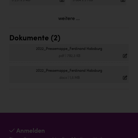
5 231 x 3 487
5 684 x 3 789
weitere ...
Dokumente (2)
2022_Pressemappe_Ferdinand Habsburg
.pdf
|
782,3 KB
2022_Pressemappe_Ferdinand Habsburg
.docx
|
1,5 MB
Anmelden