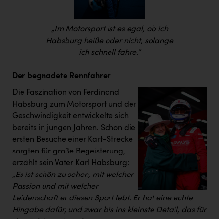
TCL
TGW Logistics
„Im Motorsport ist es egal, ob ich
TRAILOMAT & Cycling Austria
Habsburg heiße oder nicht, solange
ich schnell fahre.“
VERITAS
Vier Diamanten
Der begnadete Rennfahrer
Vorlagenportal
Die Faszination von Ferdinand
Habsburg zum Motorsport und der
Wir besiegen Krebs
Geschwindigkeit entwickelte sich
bereits in jungen Jahren. Schon die
Wirtschaftskammer OÖ
ersten Besuche einer Kart-Strecke
ZGONC
sorgten für große Begeisterung,
erzählt sein Vater Karl Habsburg:
ZULuft - Zukunft Luft Austria
„
Es ist schön zu sehen, mit welcher
z.l.ö.
Passion und mit welcher
Leidenschaft er diesen Sport lebt. Er hat eine echte
Österreichisches Hebammengremium
Hingabe dafür, und zwar bis ins kleinste Detail, das für