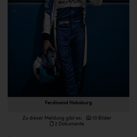
Doppler Gruppe
ERLUS AG
everfield
Firmenradl
Fristads Austria
HIG Infomotion Group
IFE Austria GmbH
Immotech
INTERSPAR
Ferdinand Habsburg
INTERSPORT Austria
Jesolo
Zu dieser Meldung gibt es:
10 Bilder
2 Dokumente
Jane Goodall Institute Austria