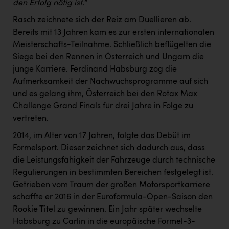
Wirtschaftskammer OÖ Energiehandel
den Erfolg nötig ist.“
Dopgas
Rasch zeichnete sich der Reiz am Duellieren ab.
Bereits mit 13 Jahren kam es zur ersten internationalen
kunden basics
Meisterschafts-Teilnahme. Schließlich beflügelten die
Siege bei den Rennen in Österreich und Ungarn die
kontakt
junge Karriere. Ferdinand Habsburg zog die
Aufmerksamkeit der Nachwuchsprogramme auf sich
und es gelang ihm, Österreich bei den Rotax Max
Challenge Grand Finals für drei Jahre in Folge zu
vertreten.
2014, im Alter von 17 Jahren, folgte das Debüt im
Formelsport. Dieser zeichnet sich dadurch aus, dass
die Leistungsfähigkeit der Fahrzeuge durch technische
Regulierungen in bestimmten Bereichen festgelegt ist.
Getrieben vom Traum der großen Motorsportkarriere
schaffte er 2016 in der Euroformula-Open-Saison den
Rookie Titel zu gewinnen. Ein Jahr später wechselte
Habsburg zu Carlin in die europäische Formel-3-