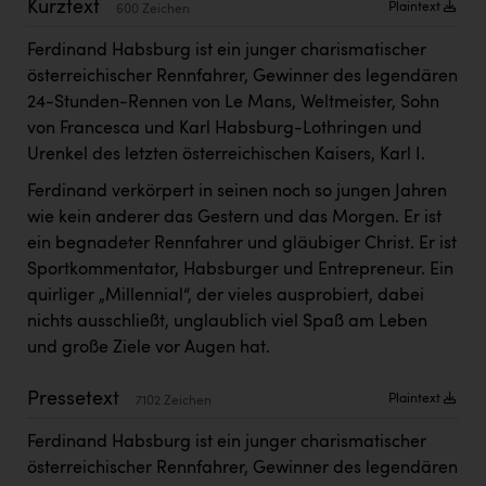
Kurztext
Plaintext
600 Zeichen
Kärcher
Ferdinand Habsburg ist ein junger charismatischer
Karin Liedl
österreichischer Rennfahrer, Gewinner des legendären
KEBA
24-Stunden-Rennen von Le Mans, Weltmeister, Sohn
von Francesca und Karl Habsburg-Lothringen und
KIWI Kinderwunsch Institut Dr. Loimer
Urenkel des letzten österreichischen Kaisers, Karl I.
KLIPP Frisör
Ferdinand verkörpert in seinen noch so jungen Jahren
Kleider Bauer
wie kein anderer das Gestern und das Morgen. Er ist
ein begnadeter Rennfahrer und gläubiger Christ. Er ist
Kremsmüller Anlagenbau GmbH
Sportkommentator, Habsburger und Entrepreneur. Ein
Maximarkt
quirliger „Millennial“, der vieles ausprobiert, dabei
nichts ausschließt, unglaublich viel Spaß am Leben
Oldtimer Raststationen und Motorhotels
und große Ziele vor Augen hat.
Österreichischer Kachelofenverband
Pressetext
Plaintext
7102 Zeichen
Orlen
Ferdinand Habsburg ist ein junger charismatischer
Passage Linz
österreichischer Rennfahrer, Gewinner des legendären