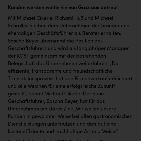
TCL
Kunden werden weiterhin von Graz aus betreut
TGW Logistics
Mit Michael Cikerle, Richard Huß und Michael
TRAILOMAT & Cycling Austria
Schroller bleiben dem Unternehmen die Gründer und
ehemaligen Geschäftsführer als Berater erhalten.
VERITAS
Sascha Beyer übernimmt die Position des
Vier Diamanten
Geschäftsführers und wird als langjähriger Manager
der KOST gemeinsam mit der bestehenden
Vorlagenportal
Belegschaft das Unternehmen weiterführen. „Der
effiziente, transparente und freundschaftliche
Wir besiegen Krebs
Transaktionsprozess hat den Firmenverkauf erleichtert
Wirtschaftskammer OÖ
und alle Weichen für eine erfolgsreiche Zukunft
gestellt“, betont Michael Cikerle. Der neue
ZGONC
Geschäftsführer, Sascha Beyer, hat für das
ZULuft - Zukunft Luft Austria
Unternehmen ein klares Ziel: „Wir wollen unsere
Kunden in gewohnter Weise bei allen gastronomischen
z.l.ö.
Dienstleistungen unterstützen und dies auf eine
Österreichisches Hebammengremium
kosteneffiziente und nachhaltige Art und Weise.“