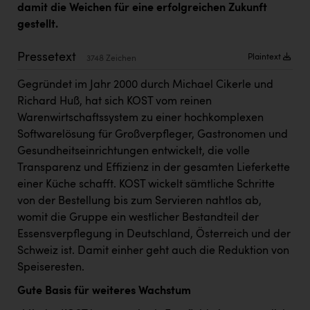
damit die Weichen für eine erfolgreichen Zukunft
Kärcher
gestellt.
Karin Liedl
Pressetext
Plaintext
3748 Zeichen
KEBA
Gegründet im Jahr 2000 durch Michael Cikerle und
KIWI Kinderwunsch Institut Dr. Loimer
Richard Huß, hat sich KOST vom reinen
KLIPP Frisör
Warenwirtschaftssystem zu einer hochkomplexen
Softwarelösung für Großverpfleger, Gastronomen und
Kleider Bauer
Gesundheitseinrichtungen entwickelt, die volle
Kremsmüller Anlagenbau GmbH
Transparenz und Effizienz in der gesamten Lieferkette
einer Küche schafft. KOST wickelt sämtliche Schritte
Maximarkt
von der Bestellung bis zum Servieren nahtlos ab,
Oldtimer Raststationen und Motorhotels
womit die Gruppe ein westlicher Bestandteil der
Essensverpflegung in Deutschland, Österreich und der
Österreichischer Kachelofenverband
Schweiz ist. Damit einher geht auch die Reduktion von
Orlen
Speiseresten.
Passage Linz
Gute Basis für weiteres Wachstum