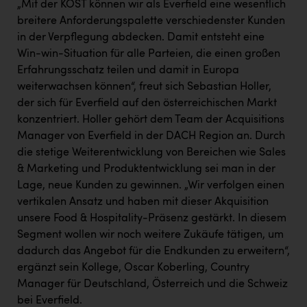
„Mit der KOST können wir als Everfield eine wesentlich
PEZ
breitere Anforderungspalette verschiedenster Kunden
PÜSPÖK
in der Verpflegung abdecken. Damit entsteht eine
Win-win-Situation für alle Parteien, die einen großen
REMAX
Erfahrungsschatz teilen und damit in Europa
RE/MAX Welcome
weiterwachsen können“, freut sich Sebastian Holler,
der sich für Everfield auf den österreichischen Markt
Resch&Frisch
konzentriert. Holler gehört dem Team der Acquisitions
RUBBLE MASTER
Manager von Everfield in der DACH Region an. Durch
die stetige Weiterentwicklung von Bereichen wie Sales
Ruderclub Wels
& Marketing und Produktentwicklung sei man in der
SCRI - Salzburg Cancer Research Institute
Lage, neue Kunden zu gewinnen. „Wir verfolgen einen
vertikalen Ansatz und haben mit dieser Akquisition
SCHMACHTL GmbH
unsere Food & Hospitality-Präsenz gestärkt. In diesem
Schwingshandl - automation technology gmbh
Segment wollen wir noch weitere Zukäufe tätigen, um
dadurch das Angebot für die Endkunden zu erweitern“,
Seher + Partner
ergänzt sein Kollege, Oscar Koberling, Country
Manager für Deutschland, Österreich und die Schweiz
Smurfit Westrock Nettingsdorf
bei Everfield.