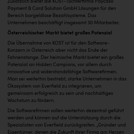
Wirtschaftskammer OÖ Energiehandel
Zusätzlich bietet die KOST-Tochterfirma Paycaso
Payment & Card Solution GmbH Lösungen für den
Dopgas
Bereich bargeldlose Bezahlsysteme. Das
Unternehmen beschäftigt insgesamt 30 Mitarbeiter.
kunden basics
Österreichischer Markt bietet großes Potenzial
kontakt
Die Übernahme von KOST ist für den Software-
Konzern in Österreich aber nicht das Ende der
Fahnenstange. Der heimische Markt bietet ein großes
Potenzial an Hidden Campions, vor allem durch
innovative und widerstandsfähige Softwarefirmen.
Man sei weiterhin bestrebt, starke Unternehmen in das
Ökosystem von Everfield zu integrieren, um
gemeinsam erfolgreich zu sein und nachhaltiges
Wachstum zu fördern.
Die Softwarefirmen sollen weiterhin dezentral geführt
werden und können auf die Unterstützung durch die
Spezialisten von Everfield zurückgreifen. „Gründer und
Eigentümer, denen die Zukunft ihrer Firma am Herzen