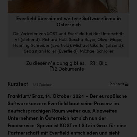
Doppler Gruppe
ERLUS AG
Everfield übernimmt weitere Softwarefirma in
Österreich
everfield
Die Vertreter von KOST und Everfield bei der Unterschrift
Firmenradl
v.l. (stehend): Richard Huß, Sascha Beyer, Oliver Majer,
Henning Schreiber (Everfield), Michael Cikerle; (sitzend):
Fristads Austria
Sebastian Holler (Everfield), Michael Schroller
HIG Infomotion Group
Zu dieser Meldung gibt es:
1 Bild
2 Dokumente
IFE Austria GmbH
Kurztext
Immotech
Plaintext
351 Zeichen
INTERSPAR
Frankfurt/Graz, 14. Oktober 2024 – Der europäische
Softwarekonzern Everfield baut seine Präsenz im
INTERSPORT Austria
deutschsprachigen Raum weiter aus. Als zweites
Jesolo
Unternehmen in Österreich hat sich nun der
Foodservice-Spezialist KOST mit Sitz in Graz für eine
Jane Goodall Institute Austria
Partnerschaft mit Everfield entschieden und sieht