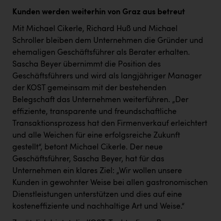
TCL
Kunden werden weiterhin von Graz aus betreut
TGW Logistics
Mit Michael Cikerle, Richard Huß und Michael
TRAILOMAT & Cycling Austria
Schroller bleiben dem Unternehmen die Gründer und
ehemaligen Geschäftsführer als Berater erhalten.
VERITAS
Sascha Beyer übernimmt die Position des
Vier Diamanten
Geschäftsführers und wird als langjähriger Manager
der KOST gemeinsam mit der bestehenden
Vorlagenportal
Belegschaft das Unternehmen weiterführen. „Der
effiziente, transparente und freundschaftliche
Wir besiegen Krebs
Transaktionsprozess hat den Firmenverkauf erleichtert
Wirtschaftskammer OÖ
und alle Weichen für eine erfolgsreiche Zukunft
gestellt“, betont Michael Cikerle. Der neue
ZGONC
Geschäftsführer, Sascha Beyer, hat für das
ZULuft - Zukunft Luft Austria
Unternehmen ein klares Ziel: „Wir wollen unsere
Kunden in gewohnter Weise bei allen gastronomischen
z.l.ö.
Dienstleistungen unterstützen und dies auf eine
Österreichisches Hebammengremium
kosteneffiziente und nachhaltige Art und Weise.“