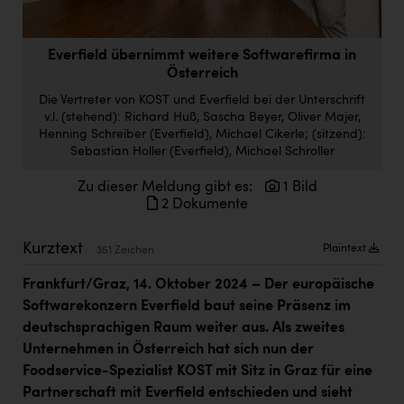
Doppler Gruppe
ERLUS AG
Everfield übernimmt weitere Softwarefirma in
Österreich
everfield
Die Vertreter von KOST und Everfield bei der Unterschrift
Firmenradl
v.l. (stehend): Richard Huß, Sascha Beyer, Oliver Majer,
Henning Schreiber (Everfield), Michael Cikerle; (sitzend):
Fristads Austria
Sebastian Holler (Everfield), Michael Schroller
HIG Infomotion Group
Zu dieser Meldung gibt es:
1 Bild
2 Dokumente
IFE Austria GmbH
Kurztext
Immotech
Plaintext
351 Zeichen
INTERSPAR
Frankfurt/Graz, 14. Oktober 2024 – Der europäische
Softwarekonzern Everfield baut seine Präsenz im
INTERSPORT Austria
deutschsprachigen Raum weiter aus. Als zweites
Jesolo
Unternehmen in Österreich hat sich nun der
Foodservice-Spezialist KOST mit Sitz in Graz für eine
Jane Goodall Institute Austria
Partnerschaft mit Everfield entschieden und sieht