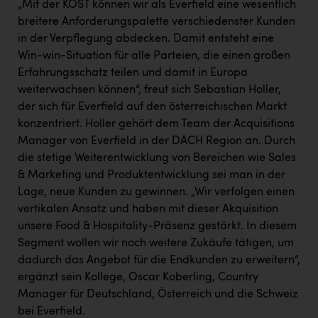
„Mit der KOST können wir als Everfield eine wesentlich
PEZ
breitere Anforderungspalette verschiedenster Kunden
PÜSPÖK
in der Verpflegung abdecken. Damit entsteht eine
Win-win-Situation für alle Parteien, die einen großen
REMAX
Erfahrungsschatz teilen und damit in Europa
RE/MAX Welcome
weiterwachsen können“, freut sich Sebastian Holler,
der sich für Everfield auf den österreichischen Markt
Resch&Frisch
konzentriert. Holler gehört dem Team der Acquisitions
RUBBLE MASTER
Manager von Everfield in der DACH Region an. Durch
die stetige Weiterentwicklung von Bereichen wie Sales
Ruderclub Wels
& Marketing und Produktentwicklung sei man in der
SCRI - Salzburg Cancer Research Institute
Lage, neue Kunden zu gewinnen. „Wir verfolgen einen
vertikalen Ansatz und haben mit dieser Akquisition
SCHMACHTL GmbH
unsere Food & Hospitality-Präsenz gestärkt. In diesem
Schwingshandl - automation technology gmbh
Segment wollen wir noch weitere Zukäufe tätigen, um
dadurch das Angebot für die Endkunden zu erweitern“,
Seher + Partner
ergänzt sein Kollege, Oscar Koberling, Country
Manager für Deutschland, Österreich und die Schweiz
Smurfit Westrock Nettingsdorf
bei Everfield.