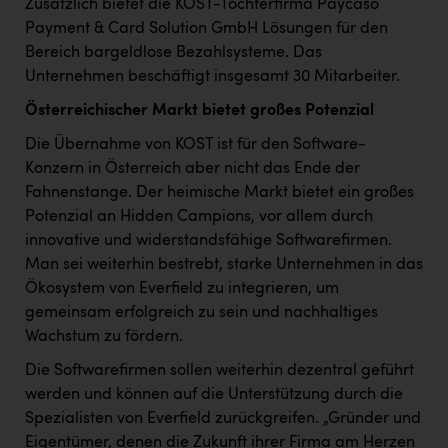
Wirtschaftskammer OÖ Energiehandel
Zusätzlich bietet die KOST-Tochterfirma Paycaso
Payment & Card Solution GmbH Lösungen für den
Dopgas
Bereich bargeldlose Bezahlsysteme. Das
Unternehmen beschäftigt insgesamt 30 Mitarbeiter.
kunden basics
Österreichischer Markt bietet großes Potenzial
kontakt
Die Übernahme von KOST ist für den Software-
Konzern in Österreich aber nicht das Ende der
Fahnenstange. Der heimische Markt bietet ein großes
Potenzial an Hidden Campions, vor allem durch
innovative und widerstandsfähige Softwarefirmen.
Man sei weiterhin bestrebt, starke Unternehmen in das
Ökosystem von Everfield zu integrieren, um
gemeinsam erfolgreich zu sein und nachhaltiges
Wachstum zu fördern.
Die Softwarefirmen sollen weiterhin dezentral geführt
werden und können auf die Unterstützung durch die
Spezialisten von Everfield zurückgreifen. „Gründer und
Eigentümer, denen die Zukunft ihrer Firma am Herzen