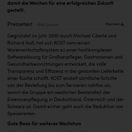
damit die Weichen für eine erfolgreichen Zukunft
Kärcher
gestellt.
Karin Liedl
Pressetext
Plaintext
3748 Zeichen
KEBA
Gegründet im Jahr 2000 durch Michael Cikerle und
KIWI Kinderwunsch Institut Dr. Loimer
Richard Huß, hat sich KOST vom reinen
KLIPP Frisör
Warenwirtschaftssystem zu einer hochkomplexen
Softwarelösung für Großverpfleger, Gastronomen und
Kleider Bauer
Gesundheitseinrichtungen entwickelt, die volle
Kremsmüller Anlagenbau GmbH
Transparenz und Effizienz in der gesamten Lieferkette
einer Küche schafft. KOST wickelt sämtliche Schritte
Maximarkt
von der Bestellung bis zum Servieren nahtlos ab,
Oldtimer Raststationen und Motorhotels
womit die Gruppe ein westlicher Bestandteil der
Essensverpflegung in Deutschland, Österreich und der
Österreichischer Kachelofenverband
Schweiz ist. Damit einher geht auch die Reduktion von
Orlen
Speiseresten.
Passage Linz
Gute Basis für weiteres Wachstum