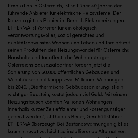
PEZ
Produktion in Österreich, ist seit über 40 Jahren der
führende Anbieter für elektrische Heizsysteme. Der
PÜSPÖK
Konzern gilt als Pionier im Bereich Elektroheizungen.
REMAX
ETHERMA ist Vorreiter für ein ökologisch
verantwortungsvolles, sozial gerechtes und
RE/MAX Welcome
qualitätsbewusstes Wohnen und Leben und forciert mit
Resch&Frisch
seinen Produkten den Heizungswandel für Österreichs
Haushalte und für öffentliche Wohnbauträger.
RUBBLE MASTER
Österreichs Bausozialpartner fordern jetzt die
Ruderclub Wels
Sanierung von 60.000 öffentlichen Gebäuden und
Wohnhäusern mit knapp zwei Millionen Wohnungen
SCRI - Salzburg Cancer Research Institute
bis 2040. „Die thermische Gebäudesanierung ist ein
SCHMACHTL GmbH
wichtiger Baustein, kostet jedoch viel Geld. Mit einem
Heizungstausch könnten Millionen Wohnungen
Schwingshandl - automation technology gmbh
innerhalb kurzer Zeit effizienter und kostengünstiger
Seher + Partner
geheizt werden“, ist Thomas Reiter, Geschäftsführer
ETHERMA überzeugt. Bei Bestandswohnungen gibt es
Smurfit Westrock Nettingsdorf
kaum innovative, leicht zu installierende Alternativen