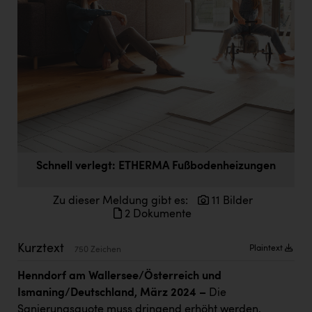
Doppler Gruppe
ERLUS AG
everfield
Firmenradl
Fristads Austria
HIG Infomotion Group
IFE Austria GmbH
Schnell verlegt: ETHERMA Fußbodenheizungen
Immotech
Zu dieser Meldung gibt es:
11 Bilder
2 Dokumente
INTERSPAR
INTERSPORT Austria
Kurztext
Plaintext
750 Zeichen
Jesolo
Henndorf am Wallersee/Österreich und
Ismaning/Deutschland, März 2024 –
Die
Jane Goodall Institute Austria
Sanierungsquote muss dringend erhöht werden.