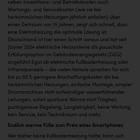
Wirtschaftskammer OÖ Energiehandel
neben Investitions- und Betriebskosten auch
Wartungs- und Servicekosten (wie sie bei
Dopgas
herkömmlichen Heizungen jährlich anfallen) über
kunden basics
einen Zeitraum von 15 Jahren, zeigt sich schnell, dass
eine Elektroheizung die optimale Lösung ist.
kontakt
Deutschland ist hier einen Schritt voraus und hat seit
Jänner 2024 elektrische Heizsysteme als pauschale
Erfüllungsoption im Gebäudeenergiegesetz (GEG)
angeführt.Egal ob elektrische Fußbodenheizung oder
Infrarotpaneele – die vielen Vorteile sprechen für sich:
bis zu 50 % geringere Anschaffungskosten als bei
herkömmlichen Heizungen, einfache Montage, simpler
Stromanschluss statt aufwändiger wasserführender
Leitungen, sofort spürbare Wärme statt Trägheit,
punktgenaue Regelung, Langlebigkeit, keine Wartung,
kein Service, kein Technikraum und mehr.
Endlich warme Füße zum Preis eines Smartphones
Wer bisher keine Fußbodenheizung hatte, kann sich