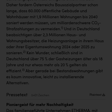
Kärcher
Daher fordern Österreichs Bausozialpartner schon
lange, dass 60.000 öffentliche Gebäude und
Karin Liedl
Wohnhäuser mit 1,9 Millionen Wohnungen bis 2040
KEBA
saniert werden müssen, um milliardenschwere CO
-
2
1)
Strafzahlungen zu vermeiden.
Und in Deutschland
KIWI Kinderwunsch Institut Dr. Loimer
beabsichtigen über 2,3 Millionen Haus- und
KLIPP Frisör
Wohnungsbesitzer, die Heizungsanlage in ihrem Haus
oder ihrer Eigentumswohnung 2024 oder 2025 zu
Kleider Bauer
2)
sanieren.
Kein Wunder, schließlich sind in
Kremsmüller Anlagenbau GmbH
Deutschland über 75 % der Gasheizungen älter als 18
Jahre und nur etwas mehr als 20 % gelten als
Maximarkt
3)
effizient.
Aber gerade bei Bestandswohnungen gibt
Oldtimer Raststationen und Motorhotels
es kaum innovative, leicht zu installierende
Alternativen.
Österreichischer Kachelofenverband
Pressetext
Plaintext
Orlen
5401 Zeichen
Passage Linz
Pioniergeist für mehr Nachhaltigkeit
Das familiengeführte Unternehmen ETHERMA, mit