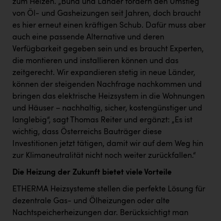
zum Heizen. „Bund und Länder fördern den Umstieg
TCL
von Öl- und Gasheizungen seit Jahren, doch braucht
TGW Logistics
es hier erneut einen kräftigen Schub. Dafür muss aber
auch eine passende Alternative und deren
TRAILOMAT & Cycling Austria
Verfügbarkeit gegeben sein und es braucht Experten,
VERITAS
die montieren und installieren können und das
zeitgerecht. Wir expandieren stetig in neue Länder,
Vier Diamanten
können der steigenden Nachfrage nachkommen und
Vorlagenportal
bringen das elektrische Heizsystem in die Wohnungen
und Häuser – nachhaltig, sicher, kostengünstiger und
Wir besiegen Krebs
langlebig“, sagt Thomas Reiter und ergänzt: „Es ist
Wirtschaftskammer OÖ
wichtig, dass Österreichs Bauträger diese
Investitionen jetzt tätigen, damit wir auf dem Weg hin
ZGONC
zur Klimaneutralität nicht noch weiter zurückfallen.“
ZULuft - Zukunft Luft Austria
Die Heizung der Zukunft bietet viele Vorteile
z.l.ö.
ETHERMA Heizsysteme stellen die perfekte Lösung für
dezentrale Gas- und Ölheizungen oder alte
Österreichisches Hebammengremium
Nachtspeicherheizungen dar. Berücksichtigt man