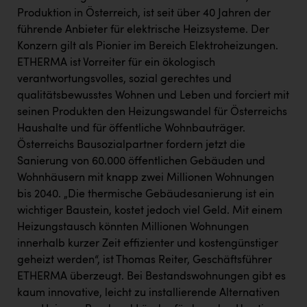
PEZ
Produktion in Österreich, ist seit über 40 Jahren der
führende Anbieter für elektrische Heizsysteme. Der
PÜSPÖK
Konzern gilt als Pionier im Bereich Elektroheizungen.
REMAX
ETHERMA ist Vorreiter für ein ökologisch
verantwortungsvolles, sozial gerechtes und
RE/MAX Welcome
qualitätsbewusstes Wohnen und Leben und forciert mit
Resch&Frisch
seinen Produkten den Heizungswandel für Österreichs
Haushalte und für öffentliche Wohnbauträger.
RUBBLE MASTER
Österreichs Bausozialpartner fordern jetzt die
Ruderclub Wels
Sanierung von 60.000 öffentlichen Gebäuden und
Wohnhäusern mit knapp zwei Millionen Wohnungen
SCRI - Salzburg Cancer Research Institute
bis 2040. „Die thermische Gebäudesanierung ist ein
SCHMACHTL GmbH
wichtiger Baustein, kostet jedoch viel Geld. Mit einem
Heizungstausch könnten Millionen Wohnungen
Schwingshandl - automation technology gmbh
innerhalb kurzer Zeit effizienter und kostengünstiger
Seher + Partner
geheizt werden“, ist Thomas Reiter, Geschäftsführer
ETHERMA überzeugt. Bei Bestandswohnungen gibt es
Smurfit Westrock Nettingsdorf
kaum innovative, leicht zu installierende Alternativen