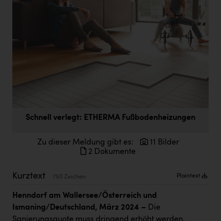
Doppler Gruppe
ERLUS AG
everfield
Firmenradl
Fristads Austria
HIG Infomotion Group
IFE Austria GmbH
Schnell verlegt: ETHERMA Fußbodenheizungen
Immotech
Zu dieser Meldung gibt es:
11 Bilder
2 Dokumente
INTERSPAR
INTERSPORT Austria
Kurztext
Plaintext
750 Zeichen
Jesolo
Henndorf am Wallersee/Österreich und
Ismaning/Deutschland, März 2024 –
Die
Jane Goodall Institute Austria
Sanierungsquote muss dringend erhöht werden.