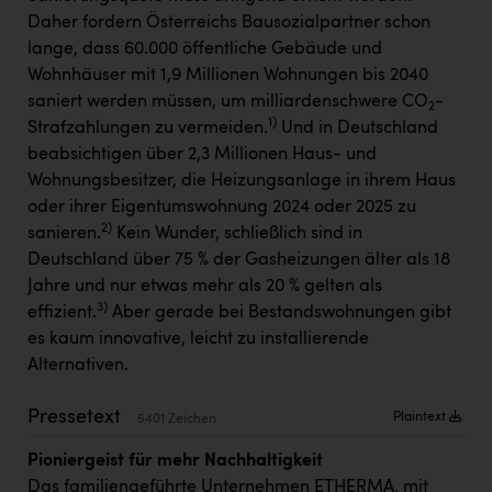
Kärcher
Daher fordern Österreichs Bausozialpartner schon
lange, dass 60.000 öffentliche Gebäude und
Karin Liedl
Wohnhäuser mit 1,9 Millionen Wohnungen bis 2040
KEBA
saniert werden müssen, um milliardenschwere CO
-
2
1)
Strafzahlungen zu vermeiden.
Und in Deutschland
KIWI Kinderwunsch Institut Dr. Loimer
beabsichtigen über 2,3 Millionen Haus- und
KLIPP Frisör
Wohnungsbesitzer, die Heizungsanlage in ihrem Haus
oder ihrer Eigentumswohnung 2024 oder 2025 zu
Kleider Bauer
2)
sanieren.
Kein Wunder, schließlich sind in
Kremsmüller Anlagenbau GmbH
Deutschland über 75 % der Gasheizungen älter als 18
Jahre und nur etwas mehr als 20 % gelten als
Maximarkt
3)
effizient.
Aber gerade bei Bestandswohnungen gibt
Oldtimer Raststationen und Motorhotels
es kaum innovative, leicht zu installierende
Alternativen.
Österreichischer Kachelofenverband
Pressetext
Plaintext
Orlen
5401 Zeichen
Passage Linz
Pioniergeist für mehr Nachhaltigkeit
Das familiengeführte Unternehmen ETHERMA, mit