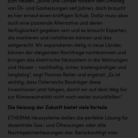
zum Heizen. „Bund und Länder fördern den Umstieg
TCL
von Öl- und Gasheizungen seit Jahren, doch braucht
TGW Logistics
es hier erneut einen kräftigen Schub. Dafür muss aber
auch eine passende Alternative und deren
TRAILOMAT & Cycling Austria
Verfügbarkeit gegeben sein und es braucht Experten,
VERITAS
die montieren und installieren können und das
zeitgerecht. Wir expandieren stetig in neue Länder,
Vier Diamanten
können der steigenden Nachfrage nachkommen und
Vorlagenportal
bringen das elektrische Heizsystem in die Wohnungen
und Häuser – nachhaltig, sicher, kostengünstiger und
Wir besiegen Krebs
langlebig“, sagt Thomas Reiter und ergänzt: „Es ist
Wirtschaftskammer OÖ
wichtig, dass Österreichs Bauträger diese
Investitionen jetzt tätigen, damit wir auf dem Weg hin
ZGONC
zur Klimaneutralität nicht noch weiter zurückfallen.“
ZULuft - Zukunft Luft Austria
Die Heizung der Zukunft bietet viele Vorteile
z.l.ö.
ETHERMA Heizsysteme stellen die perfekte Lösung für
dezentrale Gas- und Ölheizungen oder alte
Österreichisches Hebammengremium
Nachtspeicherheizungen dar. Berücksichtigt man