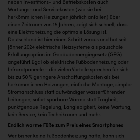
Wirtschaftskammer OÖ Energiehandel
neben Investitions- und Betriebskosten auch
Wartungs- und Servicekosten (wie sie bei
Dopgas
herkömmlichen Heizungen jährlich anfallen) über
kunden basics
einen Zeitraum von 15 Jahren, zeigt sich schnell, dass
eine Elektroheizung die optimale Lösung ist.
kontakt
Deutschland ist hier einen Schritt voraus und hat seit
Jänner 2024 elektrische Heizsysteme als pauschale
Erfüllungsoption im Gebäudeenergiegesetz (GEG)
angeführt.Egal ob elektrische Fußbodenheizung oder
Infrarotpaneele – die vielen Vorteile sprechen für sich:
bis zu 50 % geringere Anschaffungskosten als bei
herkömmlichen Heizungen, einfache Montage, simpler
Stromanschluss statt aufwändiger wasserführender
Leitungen, sofort spürbare Wärme statt Trägheit,
punktgenaue Regelung, Langlebigkeit, keine Wartung,
kein Service, kein Technikraum und mehr.
Endlich warme Füße zum Preis eines Smartphones
Wer bisher keine Fußbodenheizung hatte, kann sich