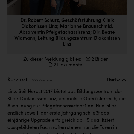
Doppler Gruppe
ERLUS AG
Dr. Robert Schütz, Geschäftsführung Klinik
Diakonissen Linz; Marianne Braunschmid,
everfield
Absolventin Pfelgefachassistenz; Dir. Beate
Firmenradl
Widmann, Leitung Bildungszentrum Diakonissen
Linz
Fristads Austria
Zu dieser Meldung gibt es:
2 Bilder
HIG Infomotion Group
2 Dokumente
IFE Austria GmbH
Kurztext
Plaintext
355 Zeichen
Immotech
Linz: Seit Herbst 2017 bietet das Bildungszentrum der
INTERSPAR
Klinik Diakonissen Linz, erstmals in Oberösterreich, die
INTERSPORT Austria
Ausbildung zur Pflegefachassistenz1 an. Nun ist es
endlich soweit, der erste Jahrgang schließt das
Jesolo
einjährige Upgrade erfolgreich ab. 15 qualifiziert
Jane Goodall Institute Austria
ausgebildeten Fachkräften stehen nun die Türen in