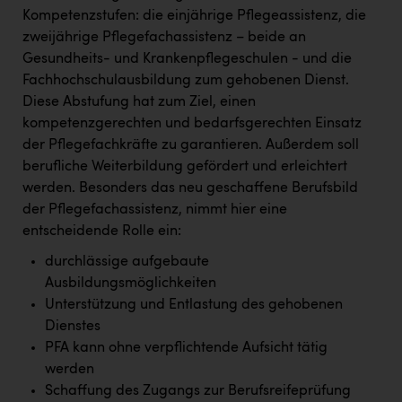
Wirtschaftskammer OÖ Energiehandel
Kompetenzstufen: die einjährige Pflegeassistenz, die
Dopgas
zweijährige Pflegefachassistenz – beide an
Gesundheits- und Krankenpflegeschulen - und die
kunden basics
Fachhochschulausbildung zum gehobenen Dienst.
Diese Abstufung hat zum Ziel, einen
kontakt
kompetenzgerechten und bedarfsgerechten Einsatz
der Pflegefachkräfte zu garantieren. Außerdem soll
berufliche Weiterbildung gefördert und erleichtert
werden. Besonders das neu geschaffene Berufsbild
der Pflegefachassistenz, nimmt hier eine
entscheidende Rolle ein:
durchlässige aufgebaute
Ausbildungsmöglichkeiten
Unterstützung und Entlastung des gehobenen
Dienstes
PFA kann ohne verpflichtende Aufsicht tätig
werden
Schaffung des Zugangs zur Berufsreifeprüfung