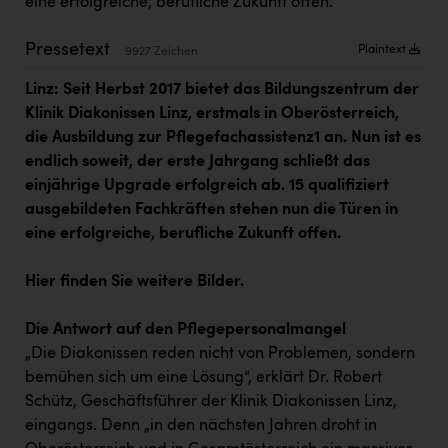
eine erfolgreiche, berufliche Zukunft offen.
Kärcher
Pressetext
Karin Liedl
Plaintext
9927 Zeichen
KEBA
Linz: Seit Herbst 2017 bietet das Bildungszentrum der
Klinik Diakonissen Linz, erstmals in Oberösterreich,
KIWI Kinderwunsch Institut Dr. Loimer
die Ausbildung zur Pflegefachassistenz1 an. Nun ist es
KLIPP Frisör
endlich soweit, der erste Jahrgang schließt das
einjährige Upgrade erfolgreich ab. 15 qualifiziert
Kleider Bauer
ausgebildeten Fachkräften stehen nun die Türen in
eine erfolgreiche, berufliche Zukunft offen.
Kremsmüller Anlagenbau GmbH
Maximarkt
Hier finden Sie weitere Bilder.
Oldtimer Raststationen und Motorhotels
Die Antwort auf den Pflegepersonalmangel
Österreichischer Kachelofenverband
„Die Diakonissen reden nicht von Problemen, sondern
bemühen sich um eine Lösung“, erklärt Dr. Robert
Orlen
Schütz, Geschäftsführer der Klinik Diakonissen Linz,
Passage Linz
eingangs. Denn „in den nächsten Jahren droht in