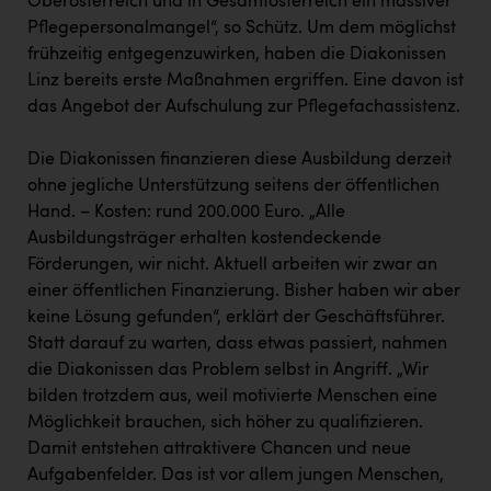
Oberösterreich und in Gesamtösterreich ein massiver
PEZ
Pflegepersonalmangel“, so Schütz. Um dem möglichst
PÜSPÖK
frühzeitig entgegenzuwirken, haben die Diakonissen
Linz bereits erste Maßnahmen ergriffen. Eine davon ist
REMAX
das Angebot der Aufschulung zur Pflegefachassistenz.
RE/MAX Welcome
Die Diakonissen finanzieren diese Ausbildung derzeit
Resch&Frisch
ohne jegliche Unterstützung seitens der öffentlichen
RUBBLE MASTER
Hand. – Kosten: rund 200.000 Euro. „Alle
Ausbildungsträger erhalten kostendeckende
Ruderclub Wels
Förderungen, wir nicht. Aktuell arbeiten wir zwar an
einer öffentlichen Finanzierung. Bisher haben wir aber
SCRI - Salzburg Cancer Research Institute
keine Lösung gefunden“, erklärt der Geschäftsführer.
SCHMACHTL GmbH
Statt darauf zu warten, dass etwas passiert, nahmen
die Diakonissen das Problem selbst in Angriff. „Wir
Schwingshandl - automation technology gmbh
bilden trotzdem aus, weil motivierte Menschen eine
Seher + Partner
Möglichkeit brauchen, sich höher zu qualifizieren.
Damit entstehen attraktivere Chancen und neue
Smurfit Westrock Nettingsdorf
Aufgabenfelder. Das ist vor allem jungen Menschen,