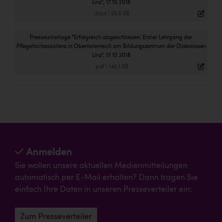
Linz", 17.10.2018
.docx
|
55,6 KB
Presseunterlage "Erfolgreich abgeschlossen: Erster Lehrgang der
Pflegefachassistenz in Oberösterreich am Bildungszentrum der Diakonissen
Linz", 17.10.2018
.pdf
|
143,1 KB
Anmelden
Sie wollen unsere aktuellen Medienmitteilungen
automatisch per E-Mail erhalten? Dann tragen Sie
einfach Ihre Daten in unseren Presseverteiler ein:
Zum Presseverteiler