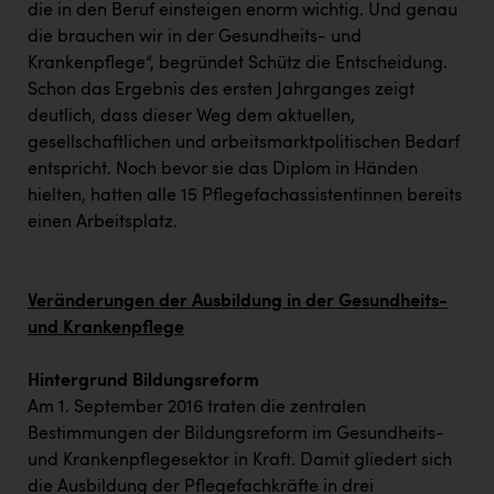
TCL
die in den Beruf einsteigen enorm wichtig. Und genau
die brauchen wir in der Gesundheits- und
TGW Logistics
Krankenpflege“, begründet Schütz die Entscheidung.
TRAILOMAT & Cycling Austria
Schon das Ergebnis des ersten Jahrganges zeigt
deutlich, dass dieser Weg dem aktuellen,
VERITAS
gesellschaftlichen und arbeitsmarktpolitischen Bedarf
Vier Diamanten
entspricht. Noch bevor sie das Diplom in Händen
hielten, hatten alle 15 Pflegefachassistentinnen bereits
Vorlagenportal
einen Arbeitsplatz.
Wir besiegen Krebs
Wirtschaftskammer OÖ
Veränderungen der Ausbildung in der Gesundheits-
und Krankenpflege
ZGONC
ZULuft - Zukunft Luft Austria
Hintergrund Bildungsreform
Am 1. September 2016 traten die zentralen
z.l.ö.
Bestimmungen der Bildungsreform im Gesundheits-
Österreichisches Hebammengremium
und Krankenpflegesektor in Kraft. Damit gliedert sich
die Ausbildung der Pflegefachkräfte in drei