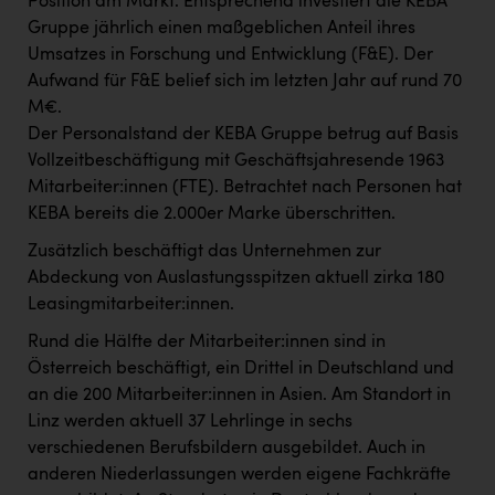
Position am Markt. Entsprechend investiert die KEBA
TCL
Gruppe jährlich einen maßgeblichen Anteil ihres
TGW Logistics
Umsatzes in Forschung und Entwicklung (F&E). Der
Aufwand für F&E belief sich im letzten Jahr auf rund 70
TRAILOMAT & Cycling Austria
M€.
VERITAS
Der Personalstand der KEBA Gruppe betrug auf Basis
Vollzeitbeschäftigung mit Geschäftsjahresende 1963
Vier Diamanten
Mitarbeiter:innen (FTE). Betrachtet nach Personen hat
Vorlagenportal
KEBA bereits die 2.000er Marke überschritten.
Wir besiegen Krebs
Zusätzlich beschäftigt das Unternehmen zur
Abdeckung von Auslastungsspitzen aktuell zirka 180
Wirtschaftskammer OÖ
Leasingmitarbeiter:innen.
ZGONC
Rund die Hälfte der Mitarbeiter:innen sind in
Österreich beschäftigt, ein Drittel in Deutschland und
ZULuft - Zukunft Luft Austria
an die 200 Mitarbeiter:innen in Asien. Am Standort in
z.l.ö.
Linz werden aktuell 37 Lehrlinge in sechs
verschiedenen Berufsbildern ausgebildet. Auch in
Österreichisches Hebammengremium
anderen Niederlassungen werden eigene Fachkräfte