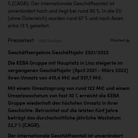
Kärcher
% (CAGR). Der internationale Geschäftsanteil ist
unverändert hoch und liegt bei rund 90 %. In die EU
Karin Liedl
(ohne Österreich) wurden rund 67 % und nach Asien
zirka 13 % geliefert.
KEBA
KIWI Kinderwunsch Institut Dr. Loimer
Pressetext
Plaintext
11062 Zeichen
KLIPP Frisör
Geschäftsergebnis Geschäftsjahr 2021/2022
Kleider Bauer
Die KEBA Gruppe mit Hauptsitz in Linz steigerte im
vergangenen Geschäftsjahr (April 2021 - März 2022)
Kremsmüller Anlagenbau GmbH
ihren Umsatz von 415,4 M€ auf 537,7 M€.
Maximarkt
Mit einem Umsatzsprung von rund 122 M€ und einem
Oldtimer Raststationen und Motorhotels
Umsatzwachstum von fast 30 % erreicht die KEBA
Gruppe wiederholt den höchsten Umsatz in ihrer
Österreichischer Kachelofenverband
Geschichte. Betrachtet auf die letzten fünf Jahre
Orlen
beträgt das durchschnittliche jährliche Wachstum
22,7 % (CAGR).
Passage Linz
Der internationale Geschäftsanteil ist unverändert