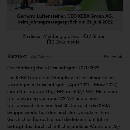
Doppler Gruppe
ERLUS AG
Gerhard Luftensteiner, CEO KEBA Group AG,
beim Jahrespressegespräch am 21. Juni 2022
everfield
Zu dieser Meldung gibt es:
7 Bilder
Firmenradl
2 Dokumente
Fristads Austria
Kurztext
Plaintext
605 Zeichen
HIG Infomotion Group
Geschäftsergebnis Geschäftsjahr 2021/2022.
IFE Austria GmbH
Die KEBA Gruppe mit Hauptsitz in Linz steigerte im
Immotech
vergangenen Geschäftsjahr (April 2021 - März 2022)
INTERSPAR
ihren Umsatz von 415,4 M€ auf 537,7 M€. Mit einem
Umsatzsprung von rund 122 M€ und einem
INTERSPORT Austria
Umsatzwachstum von fast 30 % erreicht die KEBA
Jesolo
Gruppe wiederholt den höchsten Umsatz in ihrer
Geschichte. Betrachtet auf die letzten fünf Jahre
Jane Goodall Institute Austria
beträgt das durchschnittliche jährliche Wachstum 22,7