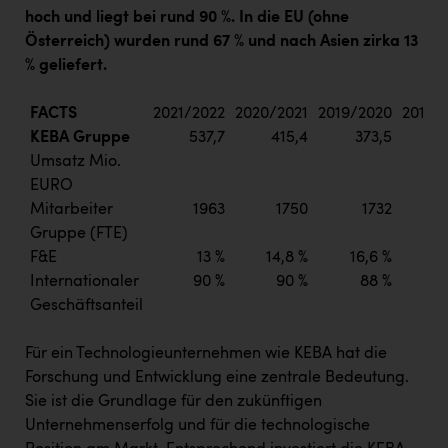
PEZ
hoch und liegt bei rund 90 %. In die EU (ohne
Österreich) wurden rund 67 % und nach Asien zirka 13
PÜSPÖK
% geliefert.
REMAX
FACTS
2021/2022
2020/2021
2019/2020
2018/
RE/MAX Welcome
KEBA Gruppe
537,7
415,4
373,5
Resch&Frisch
Umsatz Mio.
EURO
RUBBLE MASTER
Mitarbeiter
1963
1750
1732
Ruderclub Wels
Gruppe (FTE)
F&E
13 %
14,8 %
16,6 %
16
SCRI - Salzburg Cancer Research Institute
Internationaler
90 %
90 %
88 %
SCHMACHTL GmbH
Geschäftsanteil
Schwingshandl - automation technology gmbh
Für ein Technologieunternehmen wie KEBA hat die
Forschung und Entwicklung eine zentrale Bedeutung.
Seher + Partner
Sie ist die Grundlage für den zukünftigen
Smurfit Westrock Nettingsdorf
Unternehmenserfolg und für die technologische