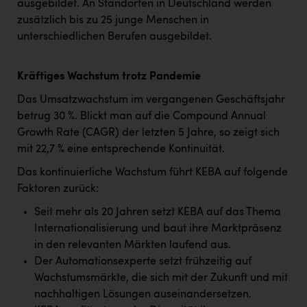
Wirtschaftskammer OÖ Energiehandel
ausgebildet. An Standorten in Deutschland werden
zusätzlich bis zu 25 junge Menschen in
Dopgas
unterschiedlichen Berufen ausgebildet.
kunden basics
Kräftiges Wachstum trotz Pandemie
kontakt
Das Umsatzwachstum im vergangenen Geschäftsjahr
betrug 30 %. Blickt man auf die Compound Annual
Growth Rate (CAGR) der letzten 5 Jahre, so zeigt sich
mit 22,7 % eine entsprechende Kontinuität.
Das kontinuierliche Wachstum führt KEBA auf folgende
Faktoren zurück:
Seit mehr als 20 Jahren setzt KEBA auf das Thema
Internationalisierung und baut ihre Marktpräsenz
in den relevanten Märkten laufend aus.
Der Automationsexperte setzt frühzeitig auf
Wachstumsmärkte, die sich mit der Zukunft und mit
nachhaltigen Lösungen auseinandersetzen.