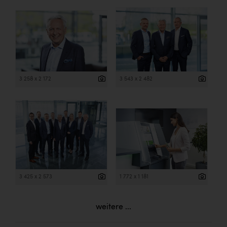
3 258 x 2 172
3 543 x 2 482
3 425 x 2 573
1 772 x 1 181
weitere ...