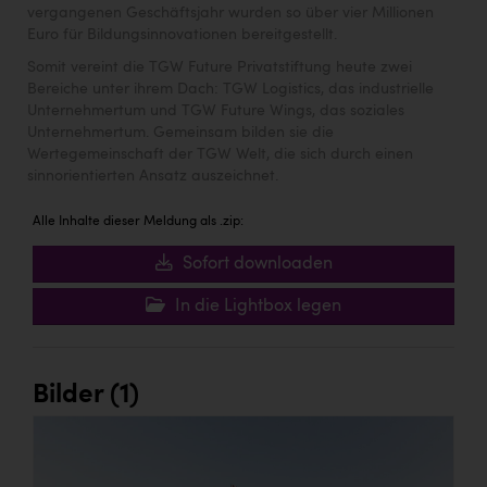
Wirtschaftskammer OÖ Energiehandel
vergangenen Geschäftsjahr wurden so über vier Millionen
Euro für Bildungsinnovationen bereitgestellt.
Dopgas
Somit vereint die TGW Future Privatstiftung heute zwei
kunden basics
Bereiche unter ihrem Dach: TGW Logistics, das industrielle
Unternehmertum und TGW Future Wings, das soziales
Unternehmertum. Gemeinsam bilden sie die
kontakt
Wertegemeinschaft der TGW Welt, die sich durch einen
sinnorientierten Ansatz auszeichnet.
Alle Inhalte dieser Meldung als .zip:
Sofort downloaden
In die Lightbox legen
Bilder (1)