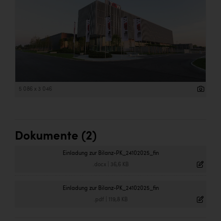
5 086 x 3 046
Dokumente (2)
Einladung zur Bilanz-PK_24102025_fin
.docx
|
36,6 KB
Einladung zur Bilanz-PK_24102025_fin
.pdf
|
119,8 KB