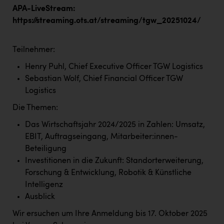
Kärcher
APA-LiveStrea
m:
https://streaming.ots.at/streaming/tgw_20251024/
Karin Liedl
KEBA
Teilnehmer:
KIWI Kinderwunsch Institut Dr. Loimer
Henry Puhl, Chief Executive Officer TGW Logistics
Sebastian Wolf, Chief Financial Officer TGW
KLIPP Frisör
Logistics
Kleider Bauer
Die Themen:
Kremsmüller Anlagenbau GmbH
Das Wirtschaftsjahr 2024/2025 in Zahlen: Umsatz,
Maximarkt
EBIT, Auftragseingang, Mitarbeiter:innen-
Beteiligung
Oldtimer Raststationen und Motorhotels
Investitionen in die Zukunft: Standorterweiterung,
Österreichischer Kachelofenverband
Forschung & Entwicklung, Robotik & Künstliche
Intelligenz
Orlen
Ausblick
Passage Linz
Wir ersuchen um Ihre Anmeldung bis 17. Oktober 2025