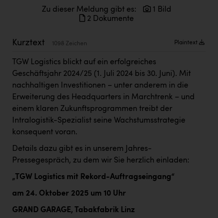
Doppler Gruppe
Zu dieser Meldung gibt es:
1 Bild
2 Dokumente
ERLUS AG
Kurztext
Plaintext
everfield
1098 Zeichen
Firmenradl
TGW Logistics blickt auf ein erfolgreiches
Geschäftsjahr 2024/25 (1. Juli 2024 bis 30. Juni). Mit
Fristads Austria
nachhaltigen Investitionen – unter anderem in die
Erweiterung des Headquarters in Marchtrenk – und
HIG Infomotion Group
einem klaren Zukunftsprogrammen treibt der
IFE Austria GmbH
Intralogistik-Spezialist seine Wachstumsstrategie
konsequent voran.
Immotech
Details dazu gibt es in unserem Jahres-
INTERSPAR
Pressegespräch, zu dem wir Sie herzlich einladen:
INTERSPORT Austria
„TGW Logistics mit Rekord-Auftragseingang“
Jesolo
am 24. Oktober 2025 um 10 Uhr
Jane Goodall Institute Austria
GRAND GARAGE, Tabakfabrik Linz