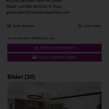
Wirtschaftskammer OÖ Energiehandel
REICHLUNDPARTNER PR GmbH
Mobil: +43 664 8510230; E-Mail:
Dopgas
gisela.ploch@reichlundpartner.com
kunden basics
Seite drucken
Link mailen
kontakt
Alle Inhalte dieser Meldung als .zip:
Sofort downloaden
In die Lightbox legen
Bilder (20)