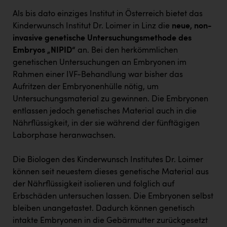
Kärcher
Als bis dato einziges Institut in Österreich bietet das
Karin Liedl
Kinderwunsch Institut Dr. Loimer in Linz die
neue, non-
invasive genetische Untersuchungsmethode des
KEBA
Embryos „NIPID“
an. Bei den herkömmlichen
KIWI Kinderwunsch Institut Dr. Loimer
genetischen Untersuchungen an Embryonen im
Rahmen einer IVF-Behandlung war bisher das
KLIPP Frisör
Aufritzen der Embryonenhülle nötig, um
Untersuchungsmaterial zu gewinnen. Die Embryonen
Kleider Bauer
entlassen jedoch genetisches Material auch in die
Kremsmüller Anlagenbau GmbH
Nährflüssigkeit, in der sie während der fünftägigen
Laborphase heranwachsen.
Maximarkt
Oldtimer Raststationen und Motorhotels
Die Biologen des Kinderwunsch Institutes Dr. Loimer
können seit neuestem dieses genetische Material aus
Österreichischer Kachelofenverband
der Nährflüssigkeit isolieren und folglich auf
Orlen
Erbschäden untersuchen lassen. Die Embryonen selbst
bleiben unangetastet. Dadurch können genetisch
Passage Linz
intakte Embryonen in die Gebärmutter zurückgesetzt