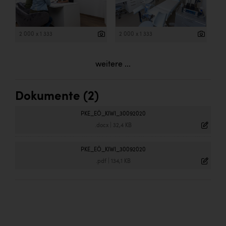
2 000 x 1 333
2 000 x 1 333
weitere ...
Dokumente (2)
PKE_EÖ_KIWI_30092020
.docx
|
32,4 KB
PKE_EÖ_KIWI_30092020
.pdf
|
134,1 KB