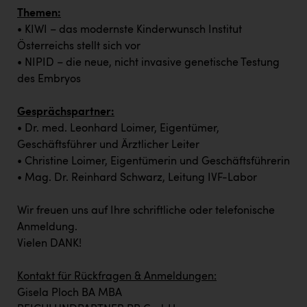
TCL
Themen:
TGW Logistics
• KIWI – das modernste Kinderwunsch Institut
Österreichs stellt sich vor
TRAILOMAT & Cycling Austria
• NIPID – die neue, nicht invasive genetische Testung
VERITAS
des Embryos
Vier Diamanten
Gesprächspartner:
• Dr. med. Leonhard Loimer, Eigentümer,
Vorlagenportal
Geschäftsführer und Ärztlicher Leiter
Wir besiegen Krebs
• Christine Loimer, Eigentümerin und Geschäftsführerin
• Mag. Dr. Reinhard Schwarz, Leitung IVF-Labor
Wirtschaftskammer OÖ
ZGONC
Wir freuen uns auf Ihre schriftliche oder telefonische
Anmeldung.
ZULuft - Zukunft Luft Austria
Vielen DANK!
z.l.ö.
Kontakt für Rückfragen & Anmeldungen:
Österreichisches Hebammengremium
Gisela Ploch BA MBA