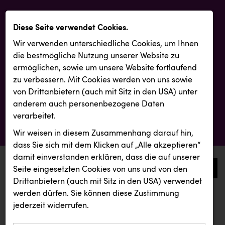
Diese Seite verwendet Cookies.
Wir verwenden unterschiedliche Cookies, um Ihnen
die best­mögliche Nutzung unserer Website zu
ermöglichen, sowie um unsere Website fortlaufend
zu verbessern. Mit Cookies werden von uns sowie
von Drittanbietern (auch mit Sitz in den USA) unter
anderem auch personenbezogene Daten
verarbeitet.
Wir weisen in diesem Zusammenhang darauf hin,
dass Sie sich mit dem Klicken auf „Alle akzeptieren“
damit ein­ver­standen erklären, dass die auf unserer
0
Seite eingesetzten Cookies von uns und von den
Drittanbietern (auch mit Sitz in den USA) verwendet
werden dürfen. Sie können diese Zustimmung
aktuelle aussendungen
aktuelle aussendungen
jederzeit widerrufen.
REICHL UND PARTNER
KIWI Kinderwunsch Institut Dr. Loimer