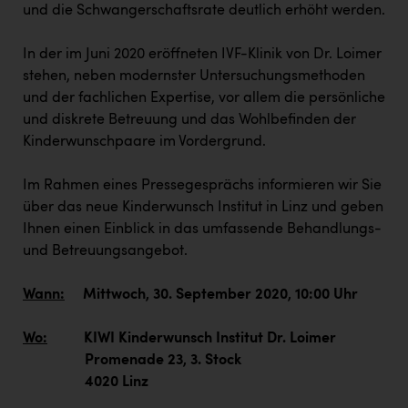
PEZ
und die Schwangerschaftsrate deutlich erhöht werden.
PÜSPÖK
In der im Juni 2020 eröffneten IVF-Klinik von Dr. Loimer
REMAX
stehen, neben modernster Untersuchungsmethoden
und der fachlichen Expertise, vor allem die persönliche
RE/MAX Welcome
und diskrete Betreuung und das Wohlbefinden der
Kinderwunschpaare im Vordergrund.
Resch&Frisch
RUBBLE MASTER
Im Rahmen eines Pressegesprächs informieren wir Sie
über das neue Kinderwunsch Institut in Linz und geben
Ruderclub Wels
Ihnen einen Einblick in das umfassende Behandlungs-
SCRI - Salzburg Cancer Research Institute
und Betreuungsangebot.
SCHMACHTL GmbH
Wann:
Mittwoch, 30. September 2020, 10:00 Uhr
Schwingshandl - automation technology gmbh
Wo:
KIWI Kinderwunsch Institut Dr. Loimer
Seher + Partner
Promenade 23, 3. Stock
Smurfit Westrock Nettingsdorf
4020 Linz