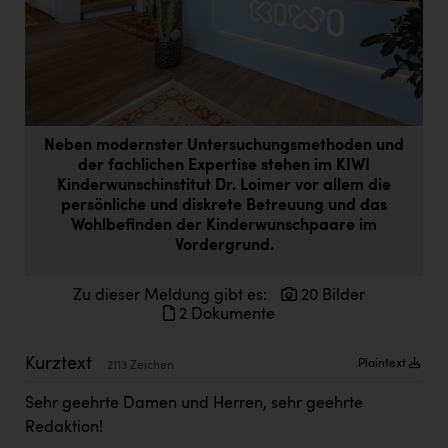
Doppler Gruppe
ERLUS AG
everfield
Firmenradl
Neben modernster Untersuchungsmethoden und
Fristads Austria
der fachlichen Expertise stehen im KIWI
Kinderwunschinstitut Dr. Loimer vor allem die
HIG Infomotion Group
persönliche und diskrete Betreuung und das
Wohlbefinden der Kinderwunschpaare im
IFE Austria GmbH
Vordergrund.
Immotech
Zu dieser Meldung gibt es:
20 Bilder
INTERSPAR
2 Dokumente
INTERSPORT Austria
Kurztext
Plaintext
2113 Zeichen
Jesolo
Sehr geehrte Damen und Herren, sehr geehrte
Jane Goodall Institute Austria
Redaktion!