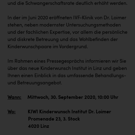
PEZ
und die Schwangerschaftsrate deutlich erhöht werden.
PÜSPÖK
In der im Juni 2020 eröffneten IVF-Klinik von Dr. Loimer
REMAX
stehen, neben modernster Untersuchungsmethoden
und der fachlichen Expertise, vor allem die persönliche
RE/MAX Welcome
und diskrete Betreuung und das Wohlbefinden der
Kinderwunschpaare im Vordergrund.
Resch&Frisch
RUBBLE MASTER
Im Rahmen eines Pressegesprächs informieren wir Sie
über das neue Kinderwunsch Institut in Linz und geben
Ruderclub Wels
Ihnen einen Einblick in das umfassende Behandlungs-
SCRI - Salzburg Cancer Research Institute
und Betreuungsangebot.
SCHMACHTL GmbH
Wann:
Mittwoch, 30. September 2020, 10:00 Uhr
Schwingshandl - automation technology gmbh
Wo:
KIWI Kinderwunsch Institut Dr. Loimer
Seher + Partner
Promenade 23, 3. Stock
Smurfit Westrock Nettingsdorf
4020 Linz