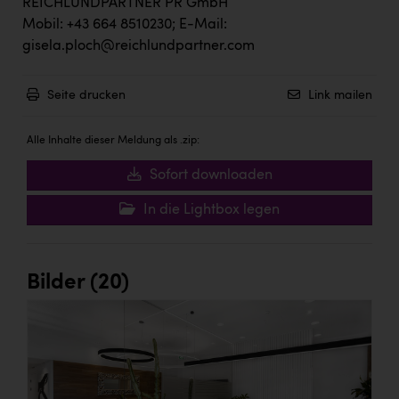
Wirtschaftskammer OÖ Energiehandel
REICHLUNDPARTNER PR GmbH
Mobil: +43 664 8510230; E-Mail:
Dopgas
gisela.ploch@reichlundpartner.com
kunden basics
Seite drucken
Link mailen
kontakt
Alle Inhalte dieser Meldung als .zip:
Sofort downloaden
In die Lightbox legen
Bilder (20)