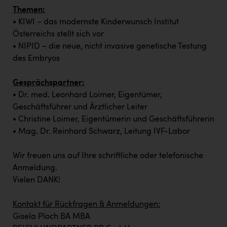
TCL
Themen:
TGW Logistics
• KIWI – das modernste Kinderwunsch Institut
Österreichs stellt sich vor
TRAILOMAT & Cycling Austria
• NIPID – die neue, nicht invasive genetische Testung
VERITAS
des Embryos
Vier Diamanten
Gesprächspartner:
• Dr. med. Leonhard Loimer, Eigentümer,
Vorlagenportal
Geschäftsführer und Ärztlicher Leiter
Wir besiegen Krebs
• Christine Loimer, Eigentümerin und Geschäftsführerin
• Mag. Dr. Reinhard Schwarz, Leitung IVF-Labor
Wirtschaftskammer OÖ
ZGONC
Wir freuen uns auf Ihre schriftliche oder telefonische
Anmeldung.
ZULuft - Zukunft Luft Austria
Vielen DANK!
z.l.ö.
Kontakt für Rückfragen & Anmeldungen:
Österreichisches Hebammengremium
Gisela Ploch BA MBA