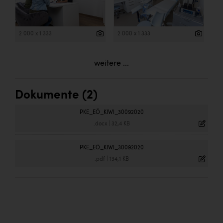
2 000 x 1 333
2 000 x 1 333
weitere ...
Dokumente (2)
PKE_EÖ_KIWI_30092020
.docx
|
32,4 KB
PKE_EÖ_KIWI_30092020
.pdf
|
134,1 KB