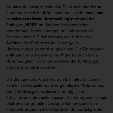
Kärcher
Als bis dato einziges Institut in Österreich bietet das
Karin Liedl
Kinderwunsch Institut Dr. Loimer in Linz die
neue, non-
invasive genetische Untersuchungsmethode des
KEBA
Embryos „NIPID“
an. Bei den herkömmlichen
KIWI Kinderwunsch Institut Dr. Loimer
genetischen Untersuchungen an Embryonen im
Rahmen einer IVF-Behandlung war bisher das
KLIPP Frisör
Aufritzen der Embryonenhülle nötig, um
Untersuchungsmaterial zu gewinnen. Die Embryonen
Kleider Bauer
entlassen jedoch genetisches Material auch in die
Kremsmüller Anlagenbau GmbH
Nährflüssigkeit, in der sie während der fünftägigen
Laborphase heranwachsen.
Maximarkt
Oldtimer Raststationen und Motorhotels
Die Biologen des Kinderwunsch Institutes Dr. Loimer
können seit neuestem dieses genetische Material aus
Österreichischer Kachelofenverband
der Nährflüssigkeit isolieren und folglich auf
Orlen
Erbschäden untersuchen lassen. Die Embryonen selbst
bleiben unangetastet. Dadurch können genetisch
Passage Linz
intakte Embryonen in die Gebärmutter zurückgesetzt