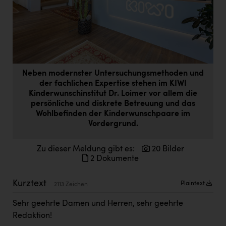
Doppler Gruppe
ERLUS AG
everfield
Firmenradl
Neben modernster Untersuchungsmethoden und
Fristads Austria
der fachlichen Expertise stehen im KIWI
Kinderwunschinstitut Dr. Loimer vor allem die
HIG Infomotion Group
persönliche und diskrete Betreuung und das
Wohlbefinden der Kinderwunschpaare im
IFE Austria GmbH
Vordergrund.
Immotech
Zu dieser Meldung gibt es:
20 Bilder
INTERSPAR
2 Dokumente
INTERSPORT Austria
Kurztext
Plaintext
2113 Zeichen
Jesolo
Sehr geehrte Damen und Herren, sehr geehrte
Jane Goodall Institute Austria
Redaktion!