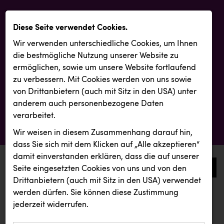
Diese Seite verwendet Cookies.
Wir verwenden unterschiedliche Cookies, um Ihnen
die best­mögliche Nutzung unserer Website zu
ermöglichen, sowie um unsere Website fortlaufend
zu verbessern. Mit Cookies werden von uns sowie
von Drittanbietern (auch mit Sitz in den USA) unter
anderem auch personenbezogene Daten
verarbeitet.
Wir weisen in diesem Zusammenhang darauf hin,
dass Sie sich mit dem Klicken auf „Alle akzeptieren“
damit ein­ver­standen erklären, dass die auf unserer
0
Seite eingesetzten Cookies von uns und von den
Drittanbietern (auch mit Sitz in den USA) verwendet
werden dürfen. Sie können diese Zustimmung
aktuelle aussendungen
aktuelle aussendungen
jederzeit widerrufen.
REICHL UND PARTNER
KIWI Kinderwunsch Institut Dr. Loimer