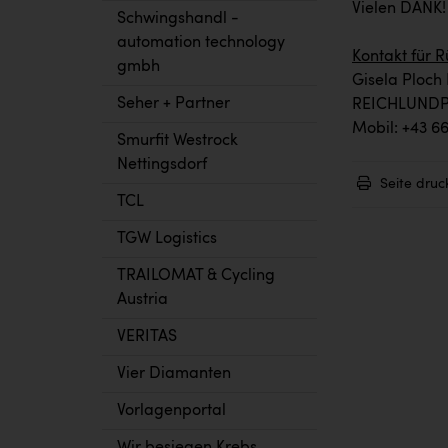
Vielen DANK!
Schwingshandl -
automation technology
Kontakt für 
gmbh
Gisela Ploc
Seher + Partner
REICHLUND
Mobil: +43 6
Smurfit Westrock
Nettingsdorf
Seite druc
TCL
TGW Logistics
TRAILOMAT & Cycling
Austria
VERITAS
Vier Diamanten
Vorlagenportal