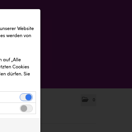
 unserer Website
ies werden von
 auf „Alle
etzten Cookies
en dürfen. Sie
0
einwandfreie
nbezogenen
n uns zu