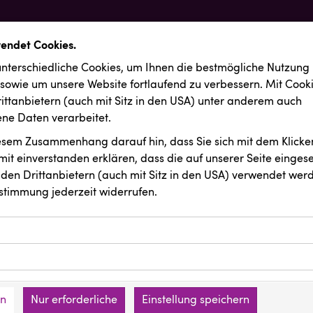
wendet Cookies.
nterschiedliche Cookies, um Ihnen die best­mögliche Nutzung
 sowie um unsere Website fortlaufend zu verbessern. Mit Cook
ittanbietern (auch mit Sitz in den USA) unter anderem auch
e Daten verarbeitet.
iesem Zusammenhang darauf hin, dass Sie sich mit dem Klicken
it ein­ver­standen erklären, dass die auf unserer Seite einges
den Drittanbietern (auch mit Sitz in den USA) verwendet werd
stimmung jederzeit widerrufen.
ookies ermöglichen grundlegende Funktionen und sind für die 
Website erforderlich. Diese Cookies speichern keine persone
ussendungen
KIWI Kinderwunsch Institut Dr. Loimer
ies erfassen Informationen anonym. Diese Informationen helfe
den an keine Dritten übermittelt.
e unsere Besucher unsere Website nutzen.
en
Nur erforderliche
Einstellung speichern
mer der Website (Erstanbieter)