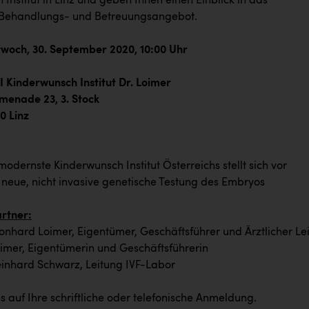
Institut in Linz und geben Ihnen einen Einblick in das
Behandlungs- und Betreuungsangebot.
ch, 30. September 2020, 10:00 Uhr
derwunsch Institut Dr. Loimer
e 23, 3. Stock
inz
modernste Kinderwunsch Institut Österreichs stellt sich vor
 neue, nicht invasive genetische Testung des Embryos
rtner:
onhard Loimer, Eigentümer, Geschäftsführer und Ärztlicher Lei
oimer, Eigentümerin und Geschäftsführerin
einhard Schwarz, Leitung IVF-Labor
s auf Ihre schriftliche oder telefonische Anmeldung.