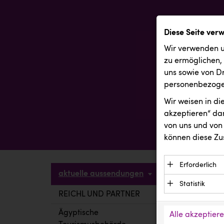
Diese Seite ver
Wir verwenden u
zu ermöglichen,
uns sowie von Dr
personenbezogen
Wir weisen in d
akzeptieren“ dam
von uns und von 
können diese Zu
Erforderlich
aktuelle aussendungen
Essenzielle C
Statistik
Funktion der 
REICHL UND PARTNER
aktuelle a
Statistik Cook
Daten und wer
verstehen, wi
Ägyptische
Alle akzeptier
Anbieter: Eigentü