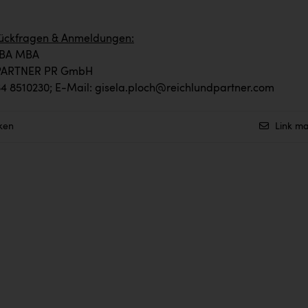
Rückfragen & Anmeldungen:
h BA MBA
PARTNER PR GmbH
64 8510230; E-Mail: gisela.ploch@reichlundpartner.com
ken
Link ma