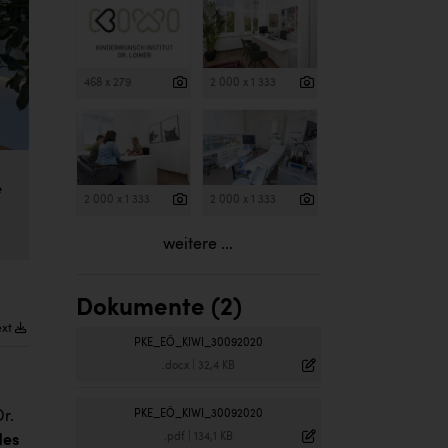
468 x 279
2 000 x 1 333
e
2 000 x 1 333
2 000 x 1 333
weitere ...
Dokumente (2)
ext
PKE_EÖ_KIWI_30092020
.docx
|
32,4 KB
Dr.
PKE_EÖ_KIWI_30092020
.pdf
|
134,1 KB
des