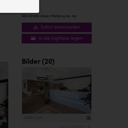
ID auf Ihrem
 der Website
Alle Inhalte dieser Meldung als .zip:
Sofort downloaden
In die Lightbox legen
Bilder (20)
2 000 x 1 333