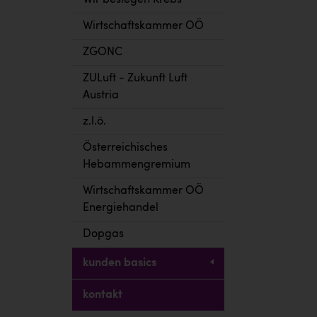
Wir besiegen Krebs
Wirtschaftskammer OÖ
ZGONC
ZULuft - Zukunft Luft
Austria
z.l.ö.
Österreichisches
Hebammengremium
Wirtschaftskammer OÖ
Energiehandel
Dopgas
kunden basics
kontakt