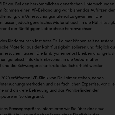
PID“
an. Bei den herkömmlichen genetischen Untersuchungen
 Rahmen einer IVF-Behandlung war bisher das Aufritzen der
le nötig, um Untersuchungsmaterial zu gewinnen. Die
tlassen jedoch genetisches Material auch in die Nährflüssigke
ährend der fünftägigen Laborphase heranwachsen.
 des Kinderwunsch Institutes Dr. Loimer können seit neuestem
sche Material aus der Nährflüssigkeit isolieren und folglich au
ntersuchen lassen. Die Embryonen selbst bleiben unangetast
en genetisch intakte Embryonen in die Gebärmutter
t und die Schwangerschaftsrate deutlich erhöht werden.
i 2020 eröffneten IVF-Klinik von Dr. Loimer stehen, neben
ntersuchungsmethoden und der fachlichen Expertise, vor all
che und diskrete Betreuung und das Wohlbefinden der
hpaare im Vordergrund.
nes Pressegesprächs informieren wir Sie über das neue