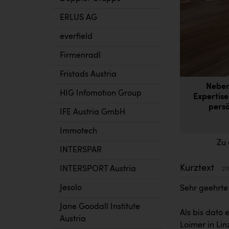
ERLUS AG
everfield
Firmenradl
Fristads Austria
Neben
HIG Infomotion Group
Expertise
persö
IFE Austria GmbH
Immotech
Zu 
INTERSPAR
Kurztext
INTERSPORT Austria
21
Jesolo
Sehr geehrte
Jane Goodall Institute
Als bis dato 
Austria
Loimer in Lin