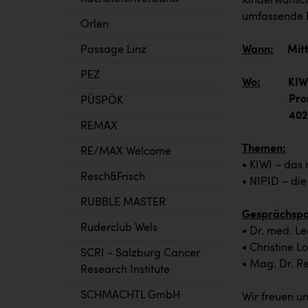
Kinderwunsch 
umfassende 
Orlen
Wann:
Mittwo
Passage Linz
PEZ
Wo:
KIWI Kin
Promenad
PÜSPÖK
4020 L
REMAX
Themen:
RE/MAX Welcome
• KIWI – das 
Resch&Frisch
• NIPID – die
RUBBLE MASTER
Gesprächspa
Ruderclub Wels
• Dr. med. Le
• Christine L
SCRI - Salzburg Cancer
• Mag. Dr. R
Research Institute
SCHMACHTL GmbH
Wir freuen un