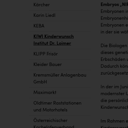
Embryos „NI
Kärcher
Embryonen im
Karin Liedl
Embryonenhül
Embryonen en
KEBA
in der sie w
KIWI Kinderwunsch
Institut Dr. Loimer
Die Biologen
dieses geneti
KLIPP Frisör
Erbschäden u
Kleider Bauer
Dadurch könn
zurückgesetz
Kremsmüller Anlagenbau
GmbH
In der im Jun
Maximarkt
modernster U
die persönli
Oldtimer Raststationen
Kinderwunsc
und Motorhotels
Österreichischer
Im Rahmen ei
Kachelofenverband