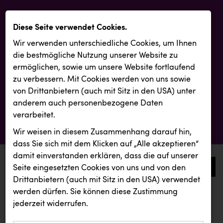
Diese Seite verwendet Cookies.
Wir verwenden unterschiedliche Cookies, um Ihnen
die best­mögliche Nutzung unserer Website zu
ermöglichen, sowie um unsere Website fortlaufend
zu verbessern. Mit Cookies werden von uns sowie
von Drittanbietern (auch mit Sitz in den USA) unter
anderem auch personenbezogene Daten
verarbeitet.
Wir weisen in diesem Zusammenhang darauf hin,
dass Sie sich mit dem Klicken auf „Alle akzeptieren“
damit ein­ver­standen erklären, dass die auf unserer
0
Seite eingesetzten Cookies von uns und von den
Drittanbietern (auch mit Sitz in den USA) verwendet
werden dürfen. Sie können diese Zustimmung
aktuelle aussendungen
aktuelle aussendungen
jederzeit widerrufen.
REICHL UND PARTNER
KIWI Kinderwunsch Institut Dr. Loimer