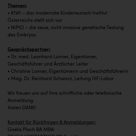
TCL
Themen:
TGW Logistics
• KIWI – das modernste Kinderwunsch Institut
Österreichs stellt sich vor
TRAILOMAT & Cycling Austria
• NIPID – die neue, nicht invasive genetische Testung
VERITAS
des Embryos
Vier Diamanten
Gesprächspartner:
• Dr. med. Leonhard Loimer, Eigentümer,
Vorlagenportal
Geschäftsführer und Ärztlicher Leiter
Wir besiegen Krebs
• Christine Loimer, Eigentümerin und Geschäftsführerin
• Mag. Dr. Reinhard Schwarz, Leitung IVF-Labor
Wirtschaftskammer OÖ
ZGONC
Wir freuen uns auf Ihre schriftliche oder telefonische
Anmeldung.
ZULuft - Zukunft Luft Austria
Vielen DANK!
z.l.ö.
Kontakt für Rückfragen & Anmeldungen:
Österreichisches Hebammengremium
Gisela Ploch BA MBA