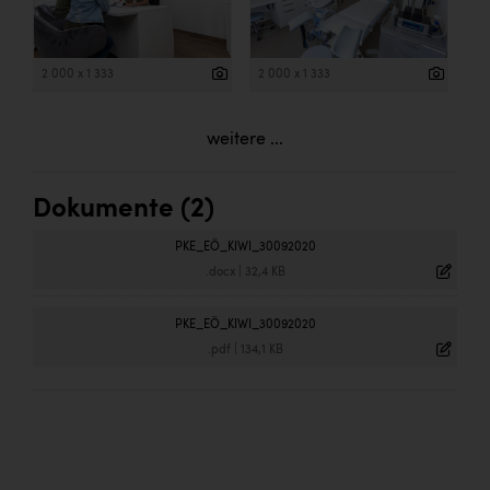
2 000 x 1 333
2 000 x 1 333
weitere ...
Dokumente (2)
PKE_EÖ_KIWI_30092020
.docx
|
32,4 KB
PKE_EÖ_KIWI_30092020
.pdf
|
134,1 KB