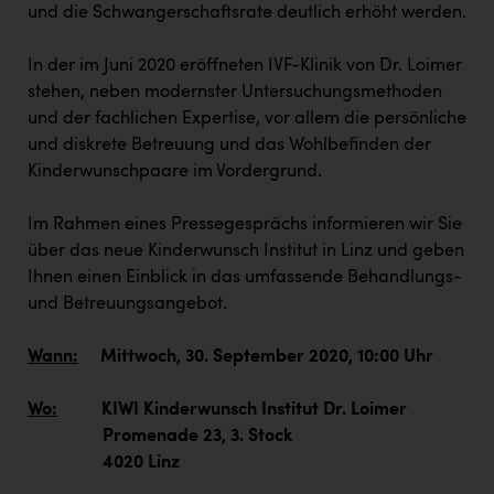
PEZ
und die Schwangerschaftsrate deutlich erhöht werden.
PÜSPÖK
In der im Juni 2020 eröffneten IVF-Klinik von Dr. Loimer
REMAX
stehen, neben modernster Untersuchungsmethoden
und der fachlichen Expertise, vor allem die persönliche
RE/MAX Welcome
und diskrete Betreuung und das Wohlbefinden der
Kinderwunschpaare im Vordergrund.
Resch&Frisch
RUBBLE MASTER
Im Rahmen eines Pressegesprächs informieren wir Sie
über das neue Kinderwunsch Institut in Linz und geben
Ruderclub Wels
Ihnen einen Einblick in das umfassende Behandlungs-
SCRI - Salzburg Cancer Research Institute
und Betreuungsangebot.
SCHMACHTL GmbH
Wann:
Mittwoch, 30. September 2020, 10:00 Uhr
Schwingshandl - automation technology gmbh
Wo:
KIWI Kinderwunsch Institut Dr. Loimer
Seher + Partner
Promenade 23, 3. Stock
Smurfit Westrock Nettingsdorf
4020 Linz