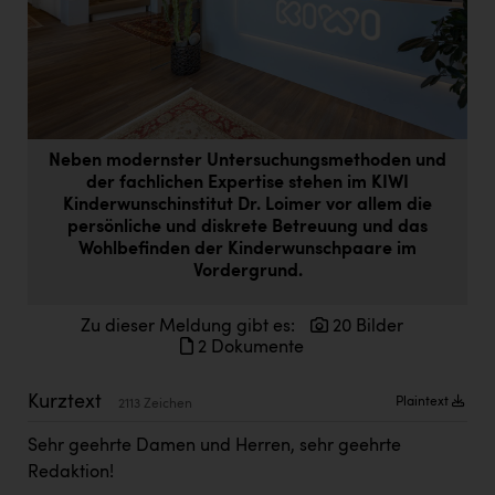
Doppler Gruppe
ERLUS AG
everfield
Firmenradl
Neben modernster Untersuchungsmethoden und
Fristads Austria
der fachlichen Expertise stehen im KIWI
Kinderwunschinstitut Dr. Loimer vor allem die
HIG Infomotion Group
persönliche und diskrete Betreuung und das
Wohlbefinden der Kinderwunschpaare im
IFE Austria GmbH
Vordergrund.
Immotech
Zu dieser Meldung gibt es:
20 Bilder
INTERSPAR
2 Dokumente
INTERSPORT Austria
Kurztext
Plaintext
2113 Zeichen
Jesolo
Sehr geehrte Damen und Herren, sehr geehrte
Jane Goodall Institute Austria
Redaktion!