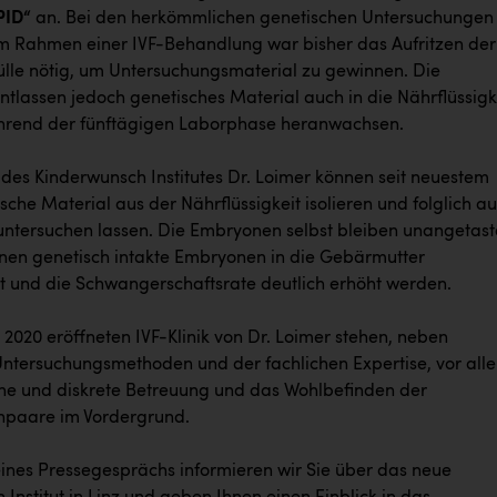
PID“
an. Bei den herkömmlichen genetischen Untersuchungen
 Rahmen einer IVF-Behandlung war bisher das Aufritzen der
le nötig, um Untersuchungsmaterial zu gewinnen. Die
tlassen jedoch genetisches Material auch in die Nährflüssigke
ährend der fünftägigen Laborphase heranwachsen.
 des Kinderwunsch Institutes Dr. Loimer können seit neuestem
sche Material aus der Nährflüssigkeit isolieren und folglich au
ntersuchen lassen. Die Embryonen selbst bleiben unangetast
en genetisch intakte Embryonen in die Gebärmutter
t und die Schwangerschaftsrate deutlich erhöht werden.
i 2020 eröffneten IVF-Klinik von Dr. Loimer stehen, neben
ntersuchungsmethoden und der fachlichen Expertise, vor all
che und diskrete Betreuung und das Wohlbefinden der
hpaare im Vordergrund.
nes Pressegesprächs informieren wir Sie über das neue