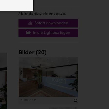
ID auf Ihrem
 der Website
Alle Inhalte dieser Meldung als .zip:
Sofort downloaden
In die Lightbox legen
Bilder (20)
2 000 x 1 333