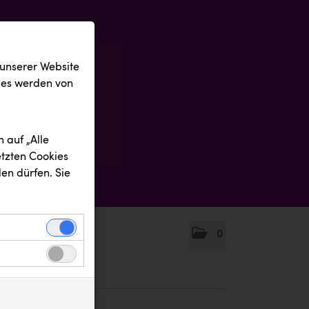
 unserer Website
ies werden von
 auf „Alle
etzten Cookies
en dürfen. Sie
0
einwandfreie
nbezogenen
n uns zu