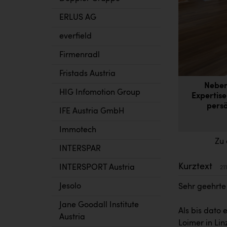
ERLUS AG
everfield
Firmenradl
Fristads Austria
Neben
HIG Infomotion Group
Expertise
persö
IFE Austria GmbH
Immotech
Zu 
INTERSPAR
Kurztext
INTERSPORT Austria
21
Jesolo
Sehr geehrte
Jane Goodall Institute
Als bis dato 
Austria
Loimer in Lin