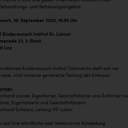
Institut in Linz und geben Ihnen einen Einblick in das
Behandlungs- und Betreuungsangebot.
ch, 30. September 2020, 10:00 Uhr
derwunsch Institut Dr. Loimer
e 23, 3. Stock
inz
modernste Kinderwunsch Institut Österreichs stellt sich vor
 neue, nicht invasive genetische Testung des Embryos
rtner:
onhard Loimer, Eigentümer, Geschäftsführer und Ärztlicher Lei
oimer, Eigentümerin und Geschäftsführerin
einhard Schwarz, Leitung IVF-Labor
s auf Ihre schriftliche oder telefonische Anmeldung.