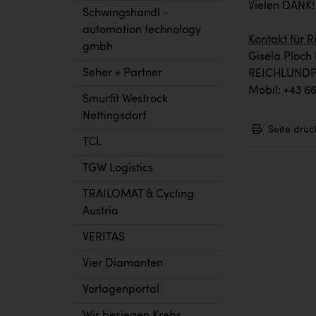
Vielen DANK!
Schwingshandl -
automation technology
Kontakt für 
gmbh
Gisela Ploc
Seher + Partner
REICHLUND
Mobil: +43 6
Smurfit Westrock
Nettingsdorf
Seite druc
TCL
TGW Logistics
TRAILOMAT & Cycling
Austria
VERITAS
Vier Diamanten
Vorlagenportal