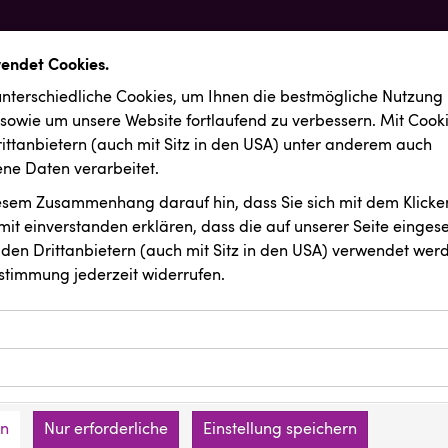
wendet Cookies.
nterschiedliche Cookies, um Ihnen die best­mögliche Nutzung
 sowie um unsere Website fortlaufend zu verbessern. Mit Cook
ittanbietern (auch mit Sitz in den USA) unter anderem auch
e Daten verarbeitet.
iesem Zusammenhang darauf hin, dass Sie sich mit dem Klicken
it ein­ver­standen erklären, dass die auf unserer Seite einges
den Drittanbietern (auch mit Sitz in den USA) verwendet werd
stimmung jederzeit widerrufen.
ookies ermöglichen grundlegende Funktionen und sind für die 
Website erforderlich. Diese Cookies speichern keine persone
ussendungen
KIWI Kinderwunsch Institut Dr. Loimer
ies erfassen Informationen anonym. Diese Informationen helfe
den an keine Dritten übermittelt.
e unsere Besucher unsere Website nutzen.
en
Nur erforderliche
Einstellung speichern
mer der Website (Erstanbieter)