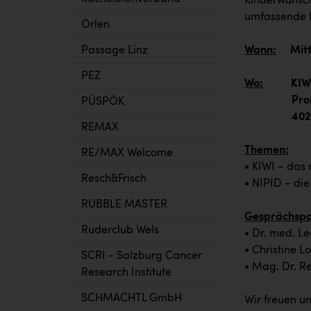
Kinderwunsch 
umfassende 
Orlen
Wann:
Mittwo
Passage Linz
PEZ
Wo:
KIWI Kin
Promenad
PÜSPÖK
4020 L
REMAX
Themen:
RE/MAX Welcome
• KIWI – das 
Resch&Frisch
• NIPID – die
RUBBLE MASTER
Gesprächspa
Ruderclub Wels
• Dr. med. Le
• Christine L
SCRI - Salzburg Cancer
• Mag. Dr. R
Research Institute
SCHMACHTL GmbH
Wir freuen un