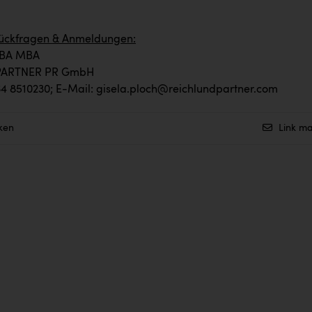
Rückfragen & Anmeldungen:
h BA MBA
PARTNER PR GmbH
64 8510230; E-Mail: gisela.ploch@reichlundpartner.com
ken
Link ma