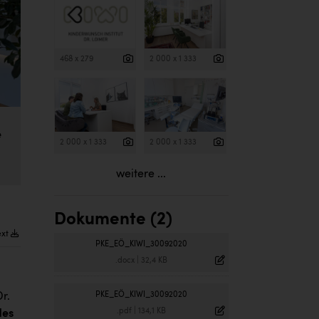
468 x 279
2 000 x 1 333
e
2 000 x 1 333
2 000 x 1 333
weitere ...
Dokumente (2)
ext
PKE_EÖ_KIWI_30092020
.docx
|
32,4 KB
Dr.
PKE_EÖ_KIWI_30092020
.pdf
|
134,1 KB
des