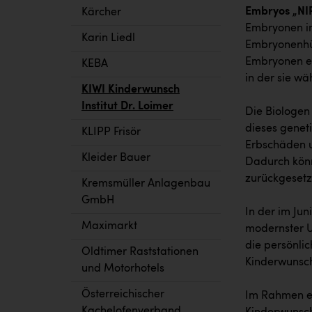
Embryos „NI
Kärcher
Embryonen im
Karin Liedl
Embryonenhül
Embryonen en
KEBA
in der sie w
KIWI Kinderwunsch
Institut Dr. Loimer
Die Biologen
dieses geneti
KLIPP Frisör
Erbschäden u
Kleider Bauer
Dadurch könn
zurückgesetz
Kremsmüller Anlagenbau
GmbH
In der im Jun
Maximarkt
modernster U
die persönli
Oldtimer Raststationen
Kinderwunsc
und Motorhotels
Österreichischer
Im Rahmen ei
Kachelofenverband