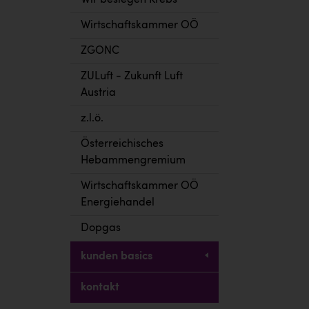
Wir besiegen Krebs
Wirtschaftskammer OÖ
ZGONC
ZULuft - Zukunft Luft
Austria
z.l.ö.
Österreichisches
Hebammengremium
Wirtschaftskammer OÖ
Energiehandel
Dopgas
kunden basics
kontakt