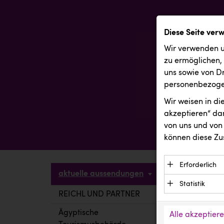
Diese Seite ver
Wir verwenden u
zu ermöglichen,
uns sowie von Dr
personenbezogen
Wir weisen in d
akzeptieren“ dam
von uns und von 
können diese Zu
Erforderlich
aktuelle aussendungen
Essenzielle C
Statistik
Funktion der 
REICHL UND PARTNER
aktuelle a
Statistik Cook
Daten und wer
verstehen, wi
Ägyptische
Alle akzeptier
Anbieter: Eigentü