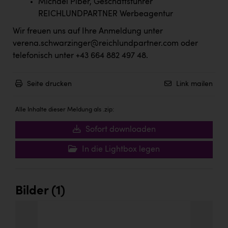
Michael Piber, Geschäftsführer
PEZ
REICHLUNDPARTNER Werbeagentur
PÜSPÖK
Wir freuen uns auf Ihre Anmeldung unter
REMAX
verena.schwarzinger@reichlundpartner.com
oder
telefonisch unter +43 664 882 497 48.
RE/MAX Welcome
Resch&Frisch
Seite drucken
Link mailen
RUBBLE MASTER
Alle Inhalte dieser Meldung als .zip:
Ruderclub Wels
Sofort downloaden
SCRI - Salzburg Cancer Research Institute
In die Lightbox legen
SCHMACHTL GmbH
Schwingshandl - automation technology gmbh
Bilder (1)
Seher + Partner
Smurfit Westrock Nettingsdorf