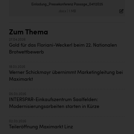
Wirtschaftskammer OÖ Energiehandel
Einladung_Pressekonferenz Passage_04112025
Dopgas
.docx
|
1 MB
kunden basics
Zum Thema
kontakt
27.04.2026
Gold für das Floriani-Weckerl beim 22. Nationalen
Brotwettbewerb
18.03.2026
Werner Schickmayr übernimmt Marketingleitung bei
Maximarkt
05.03.2026
INTERSPAR-Einkaufszentrum Saalfelden:
Modernisierungsarbeiten starten in Kürze
02.03.2026
Teileröffnung Maximarkt Linz