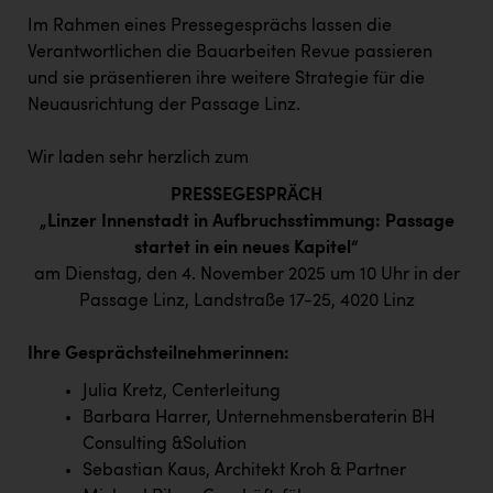
Kärcher
Im Rahmen eines Pressegesprächs lassen die
Verantwortlichen die Bauarbeiten Revue passieren
Karin Liedl
und sie präsentieren ihre weitere Strategie für die
KEBA
Neuausrichtung der Passage Linz.
KIWI Kinderwunsch Institut Dr. Loimer
Wir laden sehr herzlich zum
KLIPP Frisör
PRESSEGESPRÄCH
Kleider Bauer
„Linzer Innenstadt in Aufbruchsstimmung: Passage
startet in ein neues Kapitel“
Kremsmüller Anlagenbau GmbH
am Dienstag, den 4. November 2025 um 10 Uhr in der
Maximarkt
Passage Linz, Landstraße 17-25, 4020 Linz
Oldtimer Raststationen und Motorhotels
Ihre Gesprächsteilnehmerinnen:
Österreichischer Kachelofenverband
Julia Kretz, Centerleitung
Barbara Harrer, Unternehmensberaterin BH
Orlen
Consulting &Solution
Passage Linz
Sebastian Kaus, Architekt Kroh & Partner