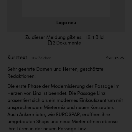
Doppler Gruppe
ERLUS AG
Logo neu
everfield
Firmenradl
Zu dieser Meldung gibt es:
1 Bild
2 Dokumente
Fristads Austria
Kurztext
Plaintext
1132 Zeichen
HIG Infomotion Group
Sehr geehrte Damen und Herren, geschätzte
IFE Austria GmbH
Redaktionen!
Immotech
Die erste Phase der Modernisierung der Passage im
INTERSPAR
Herzen von Linz ist beendet. Die Passage Linz
präsentiert sich als ein modernes Einkaufszentrum mit
INTERSPORT Austria
ansprechendem Mietermix und neuen Konzepten.
Jesolo
Auch Ankermieter, wie EUROSPAR, eröffnen ihre
umgebauten Shops und neue Mieter öffnen ebenso
Jane Goodall Institute Austria
ihre Türen in der neuen Passage Linz.