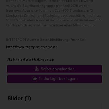
Wirtschaftskammer OÖ Energiehandel
bisher die Märkte Ungarn, Tschechien und die Slowakei,
wuchs die Sporthandelsgruppe per April 2026 weiter.
Dopgas
Intersport Austria umfasst nun über 500 Standorte in 12
Ländern in Zentral- und Südosteuropa, beschäftigt mehr als
kunden basics
5.000 Mitarbeitende und erzielt in diesem 12-Länder-Verbund
künftig ein Umsatzvolumen von über einer Milliarde Euro.
kontakt
INTERSPORT Austria Geschäftsführung:
Franz Koll
https://www.intersport.at/presse/
Alle Inhalte dieser Meldung als .zip:
Sofort downloaden
In die Lightbox legen
Bilder (1)