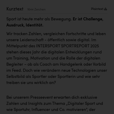
Doppler Gruppe
Kurztext
Plaintext
1644 Zeichen
ERLUS AG
Sport ist heute mehr als Bewegung.
Er ist Challenge,
everfield
Ausdruck, Identität.
Firmenradl
Wir tracken Zahlen, vergleichen Fortschritte und leben
unsere Leidenschaft - öffentlich sowie digital. Im
Fristads Austria
Mittelpunkt des INTERSPORT SPORTREPORT 2025
HIG Infomotion Group
stehen dieses Jahr die digitalen Entwicklungen rund
um Training, Motivation und die Rolle der digitalen
IFE Austria GmbH
Begleiter – ob als Coach am Handgelenk oder Vorbild
Immotech
im Feed. Doch wie verändern neue Technologien unser
Selbstbild als Sportler oder Sportlerin und wie sehr
INTERSPAR
treiben sie uns wirklich an?
INTERSPORT Austria
Bei unserem Presseevent erwarten dich exklusive
Jesolo
Zahlen und Insights zum Thema „Digitaler Sport und
Jane Goodall Institute Austria
wie Sportuhr, Influencer und Co. motivieren", der