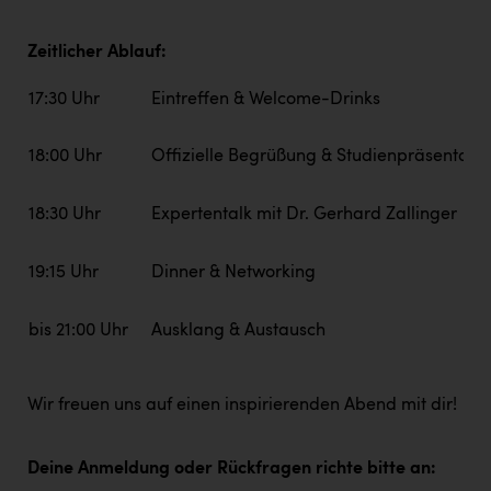
PEZ
PÜSPÖK
Zeitlicher Ablauf:
REMAX
17:30 Uhr
Eintreffen & Welcome-Drinks
RE/MAX Welcome
18:00 Uhr
Offizielle Begrüßung & Studienpräsentatio
Resch&Frisch
RUBBLE MASTER
18:30 Uhr
Expertentalk mit Dr. Gerhard Zallinger
Ruderclub Wels
19:15 Uhr
Dinner & Networking
SCRI - Salzburg Cancer Research Institute
bis 21:00 Uhr
Ausklang & Austausch
SCHMACHTL GmbH
Schwingshandl - automation technology gmbh
Wir freuen uns auf einen inspirierenden Abend mit dir!
Seher + Partner
Smurfit Westrock Nettingsdorf
Deine Anmeldung oder Rückfragen richte bitte an: