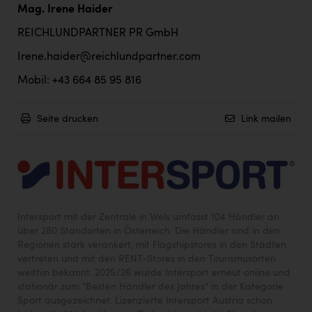
TCL
Mag. Irene Haider
TGW Logistics
REICHLUNDPARTNER PR GmbH
TRAILOMAT & Cycling Austria
Irene.haider@reichlundpartner.com
VERITAS
Mobil: +43 664 85 95 816
Vier Diamanten
Seite drucken
Link mailen
Vorlagenportal
Wir besiegen Krebs
Wirtschaftskammer OÖ
ZGONC
Intersport mit der Zentrale in Wels umfasst 104 Händler an
über 280 Standorten in Österreich. Die Händler sind in den
ZULuft - Zukunft Luft Austria
Regionen stark verankert, mit Flagshipstores in den Städten
vertreten und mit den RENT-Stores in den Tourismusorten
z.l.ö.
weithin bekannt. 2025/26 wurde Intersport erneut online und
Österreichisches Hebammengremium
stationär zum "Besten Händler des Jahres" in der Kategorie
Sport ausgezeichnet. Lizenzierte Intersport Austria schon