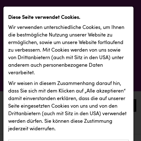
Diese Seite verwendet Cookies.
Wir verwenden unterschiedliche Cookies, um Ihnen
die best­mögliche Nutzung unserer Website zu
ermöglichen, sowie um unsere Website fortlaufend
zu verbessern. Mit Cookies werden von uns sowie
von Drittanbietern (auch mit Sitz in den USA) unter
anderem auch personenbezogene Daten
verarbeitet.
Wir weisen in diesem Zusammenhang darauf hin,
dass Sie sich mit dem Klicken auf „Alle akzeptieren“
damit ein­ver­standen erklären, dass die auf unserer
0
Seite eingesetzten Cookies von uns und von den
Drittanbietern (auch mit Sitz in den USA) verwendet
werden dürfen. Sie können diese Zustimmung
aktuelle aussendungen
aktuelle aussendungen
INTERSPORT Austria
jederzeit widerrufen.
REICHL UND PARTNER