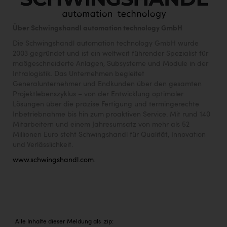
TCL
TGW Logistics
Über Schwingshandl automation technology GmbH
TRAILOMAT & Cycling Austria
Die Schwingshandl automation technology GmbH wurde
2003 gegründet und ist ein weltweit führender Spezialist für
VERITAS
maßgeschneiderte Anlagen, Subsysteme und Module in der
Intralogistik. Das Unternehmen begleitet
Vier Diamanten
Generalunternehmer und Endkunden über den gesamten
Projektlebenszyklus – von der Entwicklung optimaler
Vorlagenportal
Lösungen über die präzise Fertigung und termingerechte
Inbetriebnahme bis hin zum proaktiven Service. Mit rund 140
Wir besiegen Krebs
Mitarbeitern und einem Jahresumsatz von mehr als 52
Wirtschaftskammer OÖ
Millionen Euro steht Schwingshandl für Qualität, Innovation
und Verlässlichkeit.
ZGONC
www.schwingshandl.com
.
ZULuft - Zukunft Luft Austria
z.l.ö.
Österreichisches Hebammengremium
Alle Inhalte dieser Meldung als .zip: