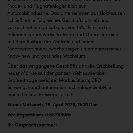
Kärcher
Mode- und Flughafenlogistik bis zur
Automobilindustrie. Das Unternehmen aus Holzhausen
Karin Liedl
schließt ein erfolgreiches Geschäftsjahr ab und
KEBA
verzeichnet ein Umsatzplus von 15%. Ein starkes
Bekenntnis zum Wirtschaftsstandort Oberösterreich
KIWI Kinderwunsch Institut Dr. Loimer
mit dem Ausbau der Zentrale und einem
KLIPP Frisör
Mitarbeiter:innenzuwachs zeigen unternehmerisches
Know-how und gesundes Wachstum.
Kleider Bauer
Über das vergangene Geschäftsjahr, die Erschließung
Kremsmüller Anlagenbau GmbH
neuer Märkte auf der ganzen Welt sowie über
Großaufträge berichtet Markus Sturm, CEO
Maximarkt
Schwingshandl automation technology GmbH, in
Oldtimer Raststationen und Motorhotels
einem Online-Pressegespräch.
Österreichischer Kachelofenverband
Wann: Mittwoch, 29. April 2026
, 11:00 Uhr
Orlen
Wo:
https://shorturl.at/9USMs
Passage Linz
Ihr Gesprächspartner: