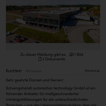
Doppler Gruppe
ERLUS AG
everfield
Firmenradl
Fristads Austria
HIG Infomotion Group
Zu dieser Meldung gibt es:
1 Bild
IFE Austria GmbH
2 Dokumente
Immotech
Kurztext
Plaintext
1176 Zeichen
INTERSPAR
Sehr geehrte Damen und Herren!
INTERSPORT Austria
Schwingshandl automation technology GmbH ist ein
Jesolo
führender Anbieter für maßgeschneiderter
Intralogistiklösungen für die unterschiedlichsten
Jane Goodall Institute Austria
Branchen – von der Lebensmittelproduktion über die