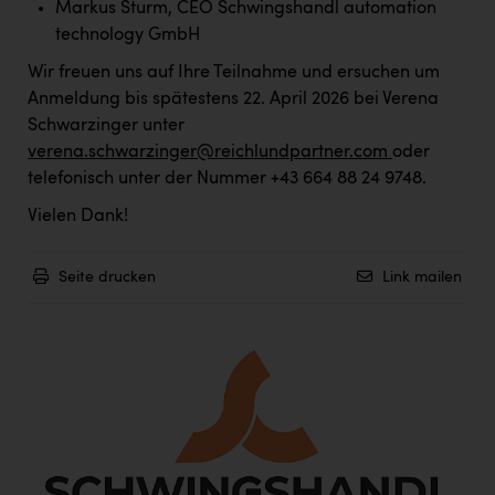
Markus Sturm, CEO Schwingshandl automation
PEZ
technology GmbH
PÜSPÖK
Wir freuen uns auf Ihre Teilnahme und ersuchen um
REMAX
Anmeldung bis spätestens 22. April 2026 bei Verena
Schwarzinger unter
RE/MAX Welcome
verena.schwarzinger@reichlundpartner.com
oder
Resch&Frisch
telefonisch unter der Nummer +43 664 88 24 9748.
RUBBLE MASTER
Vielen Dank!
Ruderclub Wels
Seite drucken
Link mailen
SCRI - Salzburg Cancer Research Institute
SCHMACHTL GmbH
Schwingshandl - automation technology gmbh
Seher + Partner
Smurfit Westrock Nettingsdorf