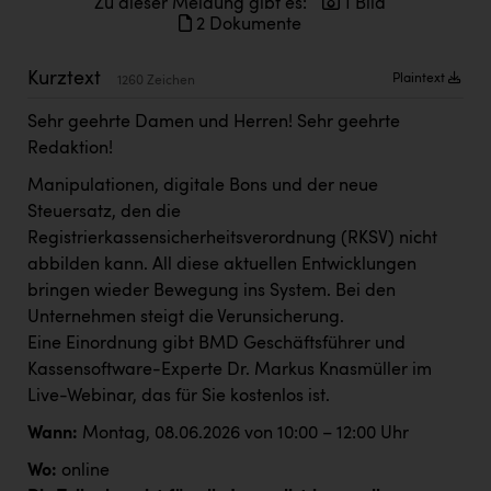
Zu dieser Meldung gibt es:
1 Bild
Doppler Gruppe
2 Dokumente
ERLUS AG
Kurztext
Plaintext
1260 Zeichen
everfield
Sehr geehrte Damen und Herren! Sehr geehrte
Firmenradl
Redaktion!
Fristads Austria
Manipulationen, digitale Bons und der neue
Steuersatz, den die
HIG Infomotion Group
Registrierkassensicherheitsverordnung (RKSV) nicht
IFE Austria GmbH
abbilden kann. All diese aktuellen Entwicklungen
bringen wieder Bewegung ins System. Bei den
Immotech
Unternehmen steigt die Verunsicherung.
INTERSPAR
Eine Einordnung gibt BMD Geschäftsführer und
Kassensoftware-Experte Dr. Markus Knasmüller im
INTERSPORT Austria
Live-Webinar, das für Sie kostenlos ist.
Jesolo
Wann:
Montag, 08.06.2026 von 10:00 – 12:00 Uhr
Jane Goodall Institute Austria
Wo:
online