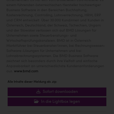
Unternehmen. Es hat sich vom universellen EDV-Anbieter zu
TCL
einem führenden österreichischen Hersteller hochwertiger
Business Software in den Bereichen Buchhaltung,
TGW Logistics
Kostenrechnung, Controlling, Lohnverrechnung, HRM, ERP
TRAILOMAT & Cycling Austria
und CRM entwickelt. Über 30.000 Kundinnen und Kunden in
Österreich, Deutschland, der Schweiz, Tschechien, Ungarn
VERITAS
und der Slowakei verlassen sich auf BMD Lösungen für
Unternehmen sowie Steuerberatungs- und
Vier Diamanten
Wirtschaftsprüfungskanzleien. BMD ist in Österreich
Marktführer bei Steuerberater/innen, bei Rechnungswesen-
Vorlagenportal
Software-Lösungen für Unternehmen und bei
Lohnabrechnungssystemen. Die BMD Business Software
Wir besiegen Krebs
zeichnet sich besonders durch ihre Vielfalt und einfache
Anpassbarkeit an unterschiedlichste Kundenanforderungen
Wirtschaftskammer OÖ
aus.
www.bmd.com
ZGONC
Alle Inhalte dieser Meldung als .zip:
ZULuft - Zukunft Luft Austria
Sofort downloaden
z.l.ö.
In die Lightbox legen
Österreichisches Hebammengremium