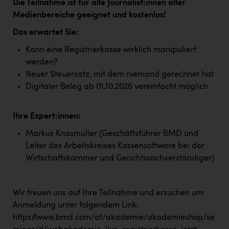
Die Teilnahme ist für alle Journalist:innen aller
Kärcher
Medienbereiche geeignet und kostenlos!
Karin Liedl
Das erwartet Sie:
KEBA
Kann eine Registrierkasse wirklich manipuliert
werden?
KIWI Kinderwunsch Institut Dr. Loimer
Neuer Steuersatz, mit dem niemand gerechnet hat
KLIPP Frisör
Digitaler Beleg ab 01.10.2026 vereinfacht möglich
Kleider Bauer
Ihre Expert:innen:
Kremsmüller Anlagenbau GmbH
Markus Knasmüller (Geschäftsführer BMD und
Maximarkt
Leiter des Arbeitskreises Kassensoftware bei der
Oldtimer Raststationen und Motorhotels
Wirtschaftskammer und Gerichtssachverständiger)
Österreichischer Kachelofenverband
Wir freuen uns auf Ihre Teilnahme und ersuchen um
Orlen
Anmeldung unter folgendem Link:
Passage Linz
https://www.bmd.com/at/akademie/akademieshop/se