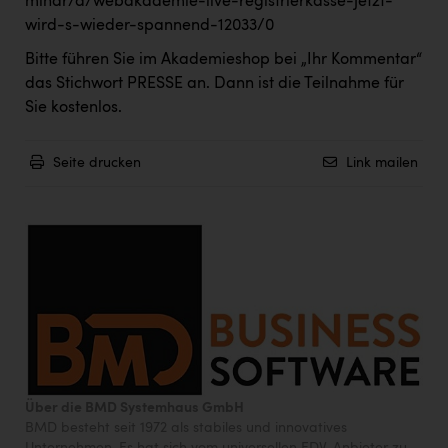
minar/d/webakademie-live-registrierkasse-jetzt-
PEZ
wird-s-wieder-spannend-12033/0
PÜSPÖK
Bitte führen Sie im Akademieshop bei „Ihr Kommentar“
REMAX
das Stichwort PRESSE an. Dann ist die Teilnahme für
Sie kostenlos.
RE/MAX Welcome
Resch&Frisch
Seite drucken
Link mailen
RUBBLE MASTER
Ruderclub Wels
SCRI - Salzburg Cancer Research Institute
SCHMACHTL GmbH
Schwingshandl - automation technology gmbh
Seher + Partner
Über die BMD Systemhaus GmbH
Smurfit Westrock Nettingsdorf
BMD besteht seit 1972 als stabiles und innovatives