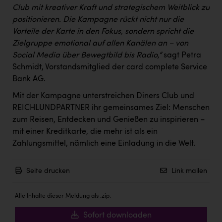
Wirtschaftskammer OÖ Energiehandel
Club mit kreativer Kraft und strategischem Weitblick zu
Dopgas
positionieren. Die Kampagne rückt nicht nur die
Vorteile der Karte in den Fokus, sondern spricht die
kunden basics
Zielgruppe emotional auf allen Kanälen an – von
Social Media über Bewegtbild bis Radio,“
sagt Petra
kontakt
Schmidt, Vorstandsmitglied der card complete Service
Bank AG.
Mit der Kampagne unterstreichen Diners Club und
REICHLUNDPARTNER ihr gemeinsames Ziel: Menschen
zum Reisen, Entdecken und Genießen zu inspirieren –
mit einer Kreditkarte, die mehr ist als ein
Zahlungsmittel, nämlich eine Einladung in die Welt.
Seite drucken
Link mailen
Alle Inhalte dieser Meldung als .zip:
Sofort downloaden