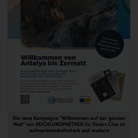
Doppler Gruppe
ERLUS AG
everfield
Firmenradl
Fristads Austria
HIG Infomotion Group
IFE Austria GmbH
Immotech
INTERSPAR
INTERSPORT Austria
Die neue Kampagne "Willkommen auf der ganzen
Jesolo
Welt" von REICHLUNDPARTNER für Diners Club ist
Jane Goodall Institute Austria
aufmerksamkeitsstark und modern