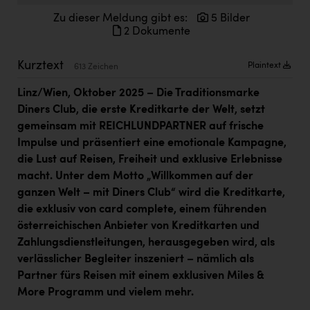
Kärcher
Zu dieser Meldung gibt es:
5 Bilder
2 Dokumente
Karin Liedl
KEBA
Kurztext
Plaintext
613 Zeichen
KIWI Kinderwunsch Institut Dr. Loimer
Linz/Wien, Oktober 2025 – Die Traditionsmarke
Diners Club, die erste Kreditkarte der Welt, setzt
KLIPP Frisör
gemeinsam mit REICHLUNDPARTNER auf frische
Kleider Bauer
Impulse und präsentiert eine emotionale Kampagne,
die Lust auf Reisen, Freiheit und exklusive Erlebnisse
Kremsmüller Anlagenbau GmbH
macht. Unter dem Motto „Willkommen auf der
Maximarkt
ganzen Welt – mit Diners Club“ wird die Kreditkarte,
die exklusiv von card complete, einem führenden
Oldtimer Raststationen und Motorhotels
österreichischen Anbieter von Kreditkarten und
Österreichischer Kachelofenverband
Zahlungsdienstleitungen, herausgegeben wird, als
verlässlicher Begleiter inszeniert – nämlich als
Orlen
Partner fürs Reisen mit einem exklusiven Miles &
Passage Linz
More Programm und vielem mehr.