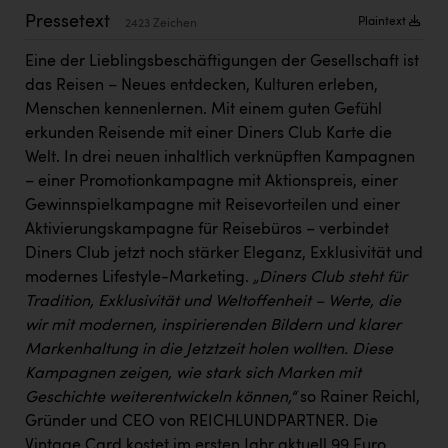
PEZ
Pressetext
Plaintext
2423 Zeichen
PÜSPÖK
Eine der Lieblingsbeschäftigungen der Gesellschaft ist
REMAX
das Reisen – Neues entdecken, Kulturen erleben,
Menschen kennenlernen. Mit einem guten Gefühl
RE/MAX Welcome
erkunden Reisende mit einer Diners Club Karte die
Resch&Frisch
Welt. In drei neuen inhaltlich verknüpften Kampagnen
– einer Promotionkampagne mit Aktionspreis, einer
RUBBLE MASTER
Gewinnspielkampagne mit Reisevorteilen und einer
Aktivierungskampagne für Reisebüros – verbindet
Ruderclub Wels
Diners Club jetzt noch stärker Eleganz, Exklusivität und
SCRI - Salzburg Cancer Research Institute
modernes Lifestyle-Marketing.
„Diners Club steht für
Tradition, Exklusivität und Weltoffenheit – Werte, die
SCHMACHTL GmbH
wir mit modernen, inspirierenden Bildern und klarer
Schwingshandl - automation technology gmbh
Markenhaltung in die Jetztzeit holen wollten. Diese
Kampagnen zeigen, wie stark sich Marken mit
Seher + Partner
Geschichte weiterentwickeln können,“
so Rainer Reichl,
Smurfit Westrock Nettingsdorf
Gründer und CEO von REICHLUNDPARTNER. Die
Vintage Card kostet im ersten Jahr aktuell 99 Euro