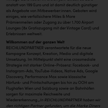
TCL
anstatt von 199 Euro und ist damit deutlich günstiger
TGW Logistics
als Angebote von Mitbewerber:innen. Geboten wird
einiges, wie verfallsichere Miles & More
TRAILOMAT & Cycling Austria
Prämienmeilen oder Zugang zu über 1.700 Airport
VERITAS
Lounges (8x Gratiszugang mit der Vintage Card) und
Erlebnissen weltweit.
Vier Diamanten
Willkommen auf der ganzen Welt
Vorlagenportal
REICHLUNDPARTNER verantwortete für die neue
Kampagne Konzept, Kreation, Media und digitale
Wir besiegen Krebs
Umsetzung. Im Mittelpunkt steht eine crossmediale
Wirtschaftskammer OÖ
Strategie mit starker Online-Präsenz: Facebook- und
Instagram-Ads, YouTube-Videos, Native Ads, Google
ZGONC
Discovery, Performance Max sowie klassische
ZULuft - Zukunft Luft Austria
Hörfunk- und Printschaltungen bis hin zu OOH am
Flughafen Wien und Salzburg sowie an Bahnhöfen
z.l.ö.
sorgen für maximale Reichweite und
Österreichisches Hebammengremium
Wiedererkennung.
„In REICHLUNDPARTNER haben wir
den richtigen Partner gefunden, um die Marke Diners