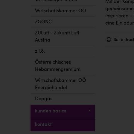
Wir besiegen Krebs
Mit der Kam
gemeinsames
Wirtschaftskammer OÖ
inspirieren –
ZGONC
eine Einladun
ZULuft - Zukunft Luft
Seite druc
Austria
z.l.ö.
Österreichisches
Hebammengremium
Wirtschaftskammer OÖ
Energiehandel
Dopgas
kunden basics
kontakt