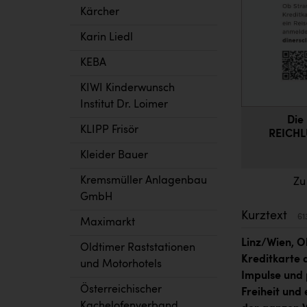
Kärcher
Karin Liedl
KEBA
KIWI Kinderwunsch
Institut Dr. Loimer
Die
KLIPP Frisör
REICHL
Kleider Bauer
Kremsmüller Anlagenbau
Zu
GmbH
Kurztext
61
Maximarkt
Linz/Wien, O
Oldtimer Raststationen
Kreditkarte 
und Motorhotels
Impulse und 
Österreichischer
Freiheit und
Kachelofenverband