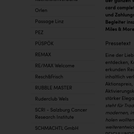
der ganzen We
card complet
Orlen
und Zahlungs
Passage Linz
Begleiter ins
Miles & Mor
PEZ
Pressetext
PÜSPÖK
REMAX
Eine der Lieb
entdecken, K
RE/MAX Welcome
erkunden Reis
Resch&Frisch
inhaltlich v
Aktionspreis
RUBBLE MASTER
Aktivierungs
stärker Elega
Ruderclub Wels
steht für Trad
SCRI - Salzburg Cancer
modernen, ins
Research Institute
holen wollte
weiterentwic
SCHMACHTL GmbH