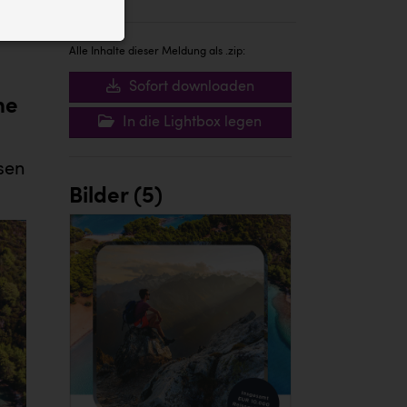
ID auf Ihrem
 der Website
Alle Inhalte dieser Meldung als .zip:
Sofort downloaden
ne
In die Lightbox legen
isen
Bilder (5)