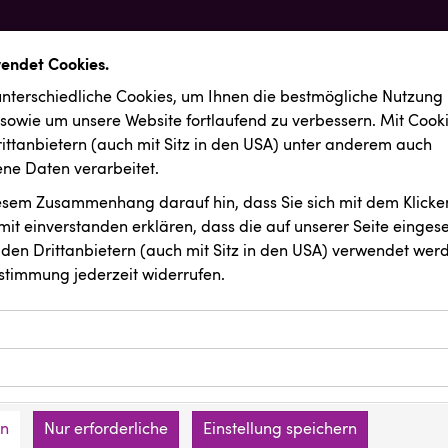
wendet Cookies.
nterschiedliche Cookies, um Ihnen die best­mögliche Nutzung
 sowie um unsere Website fortlaufend zu verbessern. Mit Cook
ittanbietern (auch mit Sitz in den USA) unter anderem auch
e Daten verarbeitet.
iesem Zusammenhang darauf hin, dass Sie sich mit dem Klicken
it ein­ver­standen erklären, dass die auf unserer Seite einges
den Drittanbietern (auch mit Sitz in den USA) verwendet werd
stimmung jederzeit widerrufen.
ookies ermöglichen grundlegende Funktionen und sind für die 
Website erforderlich. Diese Cookies speichern keine persone
ussendungen
REICHL UND PARTNER
ies erfassen Informationen anonym. Diese Informationen helfe
den an keine Dritten übermittelt.
e unsere Besucher unsere Website nutzen.
en
Nur erforderliche
Einstellung speichern
mer der Website (Erstanbieter)