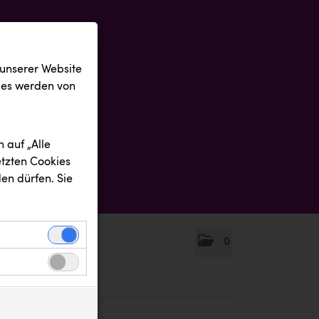
 unserer Website
ies werden von
 auf „Alle
etzten Cookies
en dürfen. Sie
0
einwandfreie
nbezogenen
n uns zu