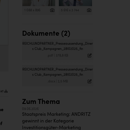
1 088 x 896
5 616 x 3 744
Dokumente (2)
REICHLUNDPARTNER_Presseaussendung_Diner
s Club_Kampagnen_28102025_fin
.pdf
|
378,8 KB
REICHLUNDPARTNER_Presseaussendung_Diner
s Club_Kampagnen_28102025_fin
.docx
|
2,5 MB
ext
Zum Thema
he
09.06.2026
Staatspreis Marketing: ANDRITZ
gewinnt in der Kategorie
uf
Investitionsgüter-Marketing