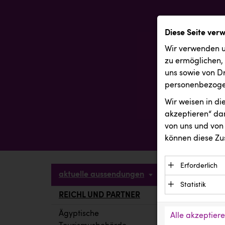
Diese Seite ver
Wir verwenden u
zu ermöglichen,
uns sowie von Dr
personenbezogen
Wir weisen in d
akzeptieren“ dam
von uns und von 
können diese Zu
Erforderlich
aktuelle aussendungen
Essenzielle C
Statistik
Funktion der 
REICHL UND PARTNER
aktuelle a
Statistik Cook
Daten und wer
verstehen, wi
Ägyptische
Alle akzeptier
Anbieter: Eigentü