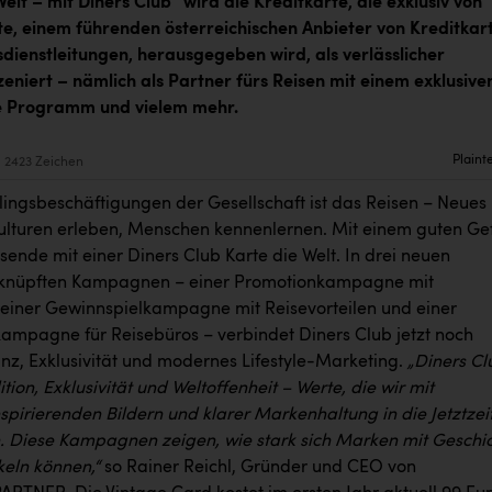
lt – mit Diners Club“ wird die Kreditkarte, die exklusiv von
e, einem führenden österreichischen Anbieter von Kreditkar
dienstleitungen, herausgegeben wird, als verlässlicher
zeniert – nämlich als Partner fürs Reisen mit einem exklusive
e Programm und vielem mehr.
Plaint
2423 Zeichen
lingsbeschäftigungen der Gesellschaft ist das Reisen – Neues
ulturen erleben, Menschen kennenlernen. Mit einem guten Ge
ende mit einer Diners Club Karte die Welt. In drei neuen
erknüpften Kampagnen – einer Promotionkampagne mit
, einer Gewinnspielkampagne mit Reisevorteilen und einer
kampagne für Reisebüros – verbindet Diners Club jetzt noch
nz, Exklusivität und modernes Lifestyle-Marketing.
„Diners Cl
ition, Exklusivität und Weltoffenheit – Werte, die wir mit
pirierenden Bildern und klarer Markenhaltung in die Jetztzei
n. Diese Kampagnen zeigen, wie stark sich Marken mit Geschi
keln können,“
so Rainer Reichl, Gründer und CEO von