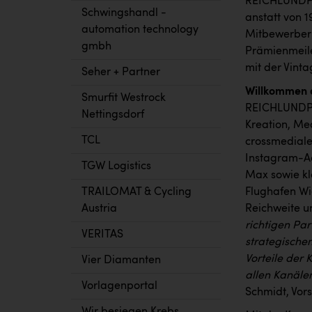
REICHLUNDPAR
Schwingshandl -
anstatt von 1
automation technology
Mitbewerber:
gmbh
Prämienmeile
mit der Vinta
Seher + Partner
Willkommen 
Smurfit Westrock
REICHLUNDPA
Nettingsdorf
Kreation, Me
TCL
crossmediale
Instagram-Ad
TGW Logistics
Max sowie kl
TRAILOMAT & Cycling
Flughafen Wi
Austria
Reichweite 
richtigen Pa
VERITAS
strategischem
Vorteile der 
Vier Diamanten
allen Kanäle
Vorlagenportal
Schmidt, Vor