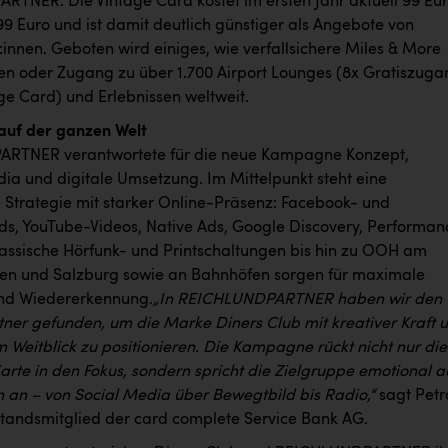
TNER. Die Vintage Card kostet im ersten Jahr aktuell 99 Eu
99 Euro und ist damit deutlich günstiger als Angebote von
innen. Geboten wird einiges, wie verfallsichere Miles & More
n oder Zugang zu über 1.700 Airport Lounges (8x Gratiszuga
ge Card) und Erlebnissen weltweit.
auf der ganzen Welt
RTNER verantwortete für die neue Kampagne Konzept,
dia und digitale Umsetzung. Im Mittelpunkt steht eine
 Strategie mit starker Online-Präsenz: Facebook- und
s, YouTube-Videos, Native Ads, Google Discovery, Performan
assische Hörfunk- und Printschaltungen bis hin zu OOH am
en und Salzburg sowie an Bahnhöfen sorgen für maximale
und Wiedererkennung.
„In REICHLUNDPARTNER haben wir den
rtner gefunden, um die Marke Diners Club mit kreativer Kraft 
 Weitblick zu positionieren. Die Kampagne rückt nicht nur die
Karte in den Fokus, sondern spricht die Zielgruppe emotional a
n an – von Social Media über Bewegtbild bis Radio,“
sagt Petr
standsmitglied der card complete Service Bank AG.