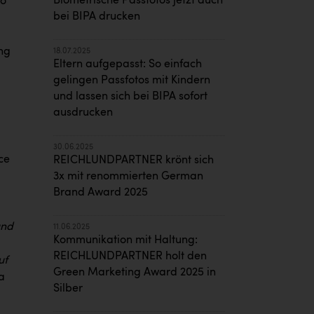
Biometrische Passfotos jetzt auch
ro
bei BIPA drucken
ng
18.07.2025
Eltern aufgepasst: So einfach
gelingen Passfotos mit Kindern
und lassen sich bei BIPA sofort
ausdrucken
30.06.2025
ce
REICHLUNDPARTNER krönt sich
3x mit renommierten German
Brand Award 2025
und
11.06.2025
Kommunikation mit Haltung:
REICHLUNDPARTNER holt den
uf
Green Marketing Award 2025 in
a
Silber