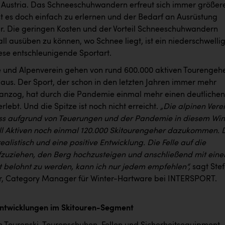
ustria. Das Schneeschuhwandern erfreut sich immer größer
ist es doch einfach zu erlernen und der Bedarf an Ausrüstung
. Die geringen Kosten und der Vorteil Schneeschuhwandern
l ausüben zu können, wo Schnee liegt, ist ein niederschwelli
iese entschleunigende Sportart.
 und Alpenverein gehen von rund 600.000 aktiven Tourengeh
 aus. Der Sport, der schon in den letzten Jahren immer mehr
e anzog, hat durch die Pandemie einmal mehr einen deutlichen
lebt. Und die Spitze ist noch nicht erreicht.
„Die alpinen Vere
ss aufgrund von Teuerungen und der Pandemie in diesem Win
ll Aktiven noch einmal 120.000 Skitourengeher dazukommen. 
realistisch und eine positive Entwicklung. Die Felle auf die
fzuziehen, den Berg hochzusteigen und anschließend mit eine
rt belohnt zu werden, kann ich nur jedem empfehlen“,
sagt Ste
, Category Manager für Winter-Hartware bei INTERSPORT.
Entwicklungen im Skitouren-Segment