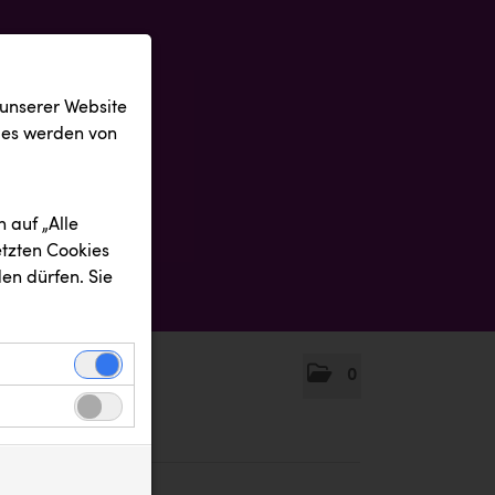
 unserer Website
ies werden von
 auf „Alle
etzten Cookies
en dürfen. Sie
0
einwandfreie
nbezogenen
n uns zu