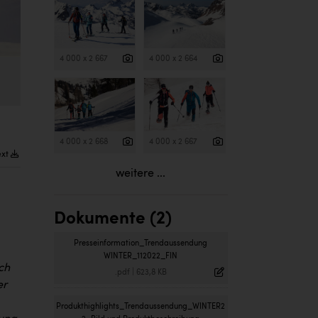
4 000 x 2 667
4 000 x 2 664
4 000 x 2 668
4 000 x 2 667
ext
weitere ...
Dokumente (2)
Presseinformation_Trendaussendung
WINTER_112022_FIN
ch
.pdf
|
623,8 KB
er
Produkthighlights_Trendaussendung_WINTER2