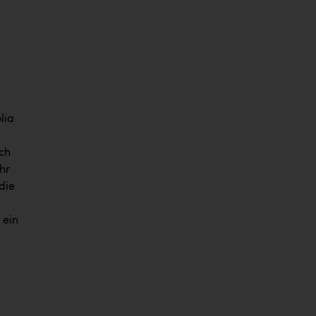
lia
ch
hr
die
 ein