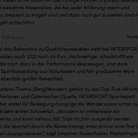
m Freien ist INTERSPORT der richtige Partner in punkto Ausrüst
bewährte Materialien, die bei jeder Witterung warm und
en, bequem zu tragen sind und dazu noch gut aussehen sind d
ght schlechthin.
Plaint
10336 Zeichen
d das Bekenntnis zu Qualitätsprodukten steht bei INTERSPOR
unden auch 2022 hoch im Kurs. Hochwertige, schadstofffreie
 die noch dazu in der Performance überzeugen, sind stark
 Sportbekleidung aus Naturfasern und fair produzierte Ware
 ebenfalls großer Beliebtheit.
tdoor-Thema (Berg)Wandern gehört zu den Top-Five-Aktivit
cherinnen und Österreicher (Quelle: INTERSPORT Sportreport
her endet für Bewegungshungrige die Wandersaison schon l
it dem ersten Schneefall.
„Wandern ist mittlerweile ein
hema und kann nahezu 365 Tage im Jahr ausgeübt werden.
d die Sportart durch die Abwechslung, etwa einmal eine Tour 
en auszuprobieren“
, sagt Johannes Kastenhuber, Marketinglei