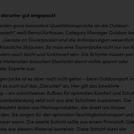
 darunter gut eingepackt
erden ganz besondere Qualitätsansprüche an die Outdoor-
stellt“,
weiß Bernd Fürtbauer, Category Manager Outdoor be
.
„Gerade an Tourenjacken sind die Anforderungen wesentlich
klassische Skijacken. So muss eine Tourenjacke nicht nur vor K
dern auch leicht und funktionell sein. Die Schnitte müssen per
e Materialien brauchen Elastizität damit nichts spannt oder
 der Experte aus.
igen Jacke ist es aber noch nicht getan – beim Outdoorsport i
 es auch auf das „Darunter“ an. Hier gilt das bewährte
ip – ein schichtweiser Aufbau für optimalen Komfort und Schut
ourenbekleidung setzt sich aus drei Schichten zusammen. Die
t besteht dabei aus Merinoprodukten, die direkt am Körper
den. Sie sorgen für den optimalen Feuchtigkeitstransport und
rper warm. Die zweite Schicht sollte aus einem Primaloft-Gile
acke aus diesem Material bestehen. Diese Schicht dient der