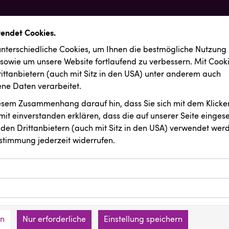
wendet Cookies.
nterschiedliche Cookies, um Ihnen die best­mögliche Nutzung
 sowie um unsere Website fortlaufend zu verbessern. Mit Cook
ittanbietern (auch mit Sitz in den USA) unter anderem auch
e Daten verarbeitet.
iesem Zusammenhang darauf hin, dass Sie sich mit dem Klicken
it ein­ver­standen erklären, dass die auf unserer Seite einges
den Drittanbietern (auch mit Sitz in den USA) verwendet werd
stimmung jederzeit widerrufen.
ookies ermöglichen grundlegende Funktionen und sind für die 
Website erforderlich. Diese Cookies speichern keine persone
ussendungen
INTERSPORT Austria
ies erfassen Informationen anonym. Diese Informationen helfe
den an keine Dritten übermittelt.
e unsere Besucher unsere Website nutzen.
en
Nur erforderliche
Einstellung speichern
mer der Website (Erstanbieter)