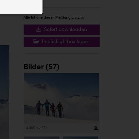
ID auf Ihrem
 der Website
Alle Inhalte dieser Meldung als .zip:
Sofort downloaden
In die Lightbox legen
Bilder (57)
4 000 x 2 667