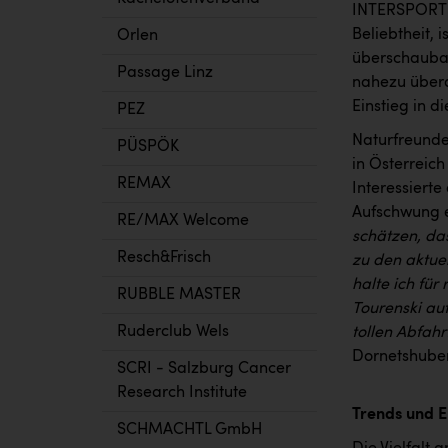
INTERSPORT A
Beliebtheit, 
Orlen
überschaubar
Passage Linz
nahezu überal
Einstieg in d
PEZ
Naturfreunde
PÜSPÖK
in Österreich
REMAX
Interessiert
Aufschwung er
RE/MAX Welcome
schätzen, da
Resch&Frisch
zu den aktue
halte ich für 
RUBBLE MASTER
Tourenski au
Ruderclub Wels
tollen Abfah
Dornetshuber
SCRI - Salzburg Cancer
Research Institute
Trends und 
SCHMACHTL GmbH