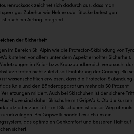
kitourenrucksack zeichnet sich dadurch aus, dass man
t sperriges Zubehör wie Helme oder Stöcke befestigen
ist auch ein Airbag integriert.
Zeichen der Sicherheit
en im Bereich Ski Alpin wie die Protector-Skibindung von Tyro
pWalk stehen vor allem unter dem Aspekt erhöhter Sicherheit.
 Verletzungen im Knie- bzw. Kreuzbandbereich verursacht dur
stürze treten nicht zuletzt seit Einführung der Carving-Ski se
s ist wissenschaftlich erwiesen, dass die Protector-Skibindung 
f das Knie und den Bänderapparat um mehr als 50 Prozent
 Verletzungen mildert. Auch bei Skischuhen ist der sichere Tritt
ust-have sind daher Skischuhe mit GripWalk. Ob die kurzen
kplatz oder zum Lift – mit Skischuhen ist dieser Weg oftmals
 zurückzulegen. Bei Gripwalk handelt es sich um ein
gssystem, das optimalen Gehkomfort und besseren Halt auf
ächen sichert.