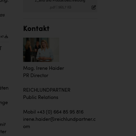
ung.
2_Bild und Produktbeschreibung
.pdf
|
965,7 KB
as
Kontakt
ext
T
Mag. Irene Haider
PR Director
äten
REICHLUNDPARTNER
Public Relations
ange
Mobil +43 (0) 664 85 95 816
irene.haider@reichlundpartner.c
mit
om
ter