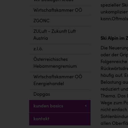
Wir besiegen Krebs
spezieller S
Wirtschaftskammer OÖ
unkomplizier
kann.Oftmals 
ZGONC
ZULuft - Zukunft Luft
Austria
Ski Alpin im 
Die Neuerung
z.l.ö.
oder der Gri
Österreichisches
Folgenreiche
Hebammengremium
Rückwärtsdreh
häufig auf. E
Wirtschaftskammer OÖ
Belastung au
Energiehandel
reduziert und
Dopgas
Thema. Das M
Wege zum Par
kunden basics
nicht einfach
Sohlenbindun
kontakt
allen Oberfl