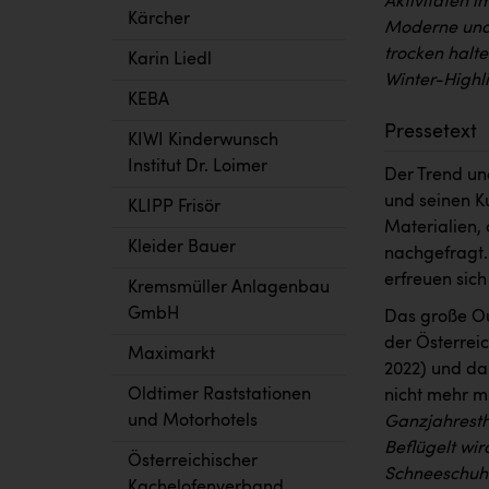
Aktivitäten i
Kärcher
Moderne und 
trocken halt
Karin Liedl
Winter-Highli
KEBA
Pressetext
KIWI Kinderwunsch
Institut Dr. Loimer
Der Trend un
und seinen K
KLIPP Frisör
Materialien,
Kleider Bauer
nachgefragt.
erfreuen sich
Kremsmüller Anlagenbau
GmbH
Das große Ou
der Österrei
Maximarkt
2022) und da
Oldtimer Raststationen
nicht mehr m
und Motorhotels
Ganzjahrest
Beflügelt wir
Österreichischer
Schneeschuh
Kachelofenverband