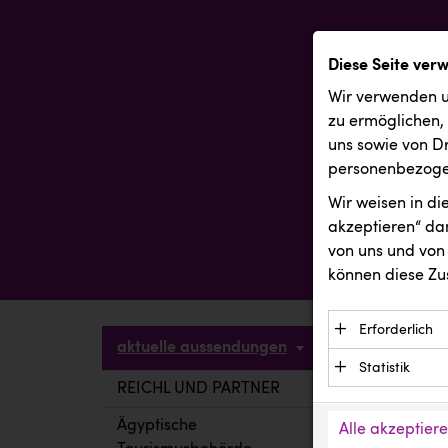
Diese Seite ver
Wir verwenden u
zu ermöglichen,
uns sowie von Dr
personenbezogen
Wir weisen in d
akzeptieren“ dam
von uns und von 
können diese Zu
Erforderlich
aktuelle aussendungen
Essenzielle C
Statistik
Funktion der 
REICHL UND PARTNER
aktuelle a
Statistik Cook
Daten und wer
verstehen, wi
Ägyptische
Alle akzeptier
Anbieter: Eigentü