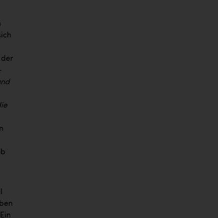
h
sich
 der
-
und
die
n
ob
l
aben
Ein