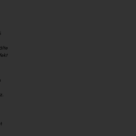
i
älte
fekt
m
z.
t