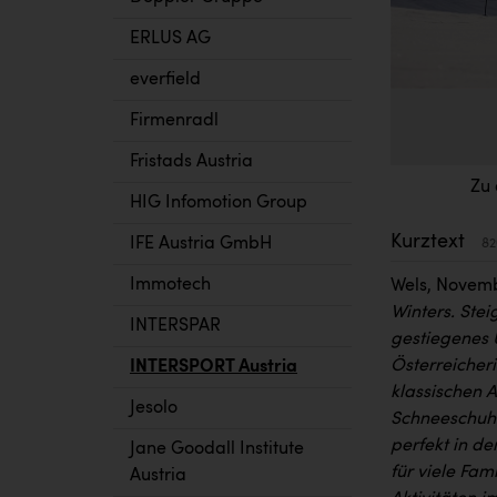
ERLUS AG
everfield
Firmenradl
Fristads Austria
Zu 
HIG Infomotion Group
Kurztext
IFE Austria GmbH
82
Immotech
Wels, Novem
Winters. Ste
INTERSPAR
gestiegenes 
Österreicheri
INTERSPORT Austria
klassischen A
Jesolo
Schneeschuhw
perfekt in d
Jane Goodall Institute
für viele Fam
Austria