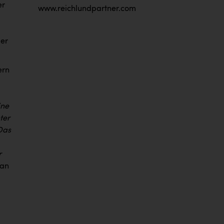
er
www.reichlundpartner.com
ger
ern
ine
ter
Das
r
fan