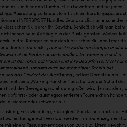
an Tourenski, Tourenschuhen, Fellen und Sicherheitsequipment
er endlos. Um hier den Durchblick zu bewahren und für jedes
chtige Ausrüstung zu finden, lohnt sich ein Beratungsgespräc
ationären INTERSPORT Händler. Grundsätzlich unterscheiden 
 klassischen Ski durch ihr Gewicht. Schließlich will man beim
icht schon beim Aufstieg aus der Puste geraten. Weiters teilt
renski in drei Kategorien ein: den klassischen Ski, den Freeride
orientierten Tourenski.
„Tourenski werden im Übrigen breiter 
 Gewicht ohne Performance-Einbußen. Ein weiterer Trend im
ent ist der Fokus auf Frauen und ihre Bedürfnisse.
Nicht nur 
r entscheidend, sondern auch ein schmalerer Schnitt bei
n und das Gewicht der Ausrüstung“,
erklärt Dornetshuber. De
eichnet seine „Walking-Funktion“ aus, bei der der Schaft des
errt und der Bewegungsspielraum größer wird. Je nachdem, 
nen abfahrts- oder aufstiegsorientierten Tourenschuh handelt,
delle leichter oder schwerer aus.
srüstung, Ersatzkleidung, Flüssigkeit, Snacks und auch das Fel
hrt wollen fachgerecht verstaut werden. Im Tourensegment h
ke mit einem Fassungsvermögen von 20 bis 25 Litern bewährt. 