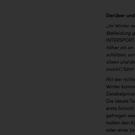
Darüber und
„Im Winter w
Bekleidung ge
INTERSPORT
höher als an 
schützen, son
sitzen und di
zwickt“,
führt
Mit der richt
Winter kommt
Zwiebelprinz
Die ideale T
erste Schich
getragen wer
halten den Kö
oder einer J