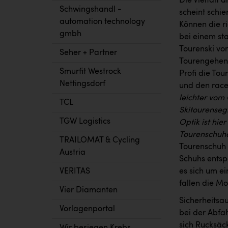
Die Vielfalt 
Schwingshandl -
scheint schi
automation technology
Können die ri
gmbh
bei einem st
Tourenski vom
Seher + Partner
Tourengehen n
Smurfit Westrock
Profi die Tou
Nettingsdorf
und den race
leichter vom
TCL
Skitourensegm
TGW Logistics
Optik ist hie
Tourenschuhe
TRAILOMAT & Cycling
Tourenschuh z
Austria
Schuhs entsp
VERITAS
es sich um ei
fallen die Mo
Vier Diamanten
Sicherheitsau
Vorlagenportal
bei der Abfa
sich Rucksäc