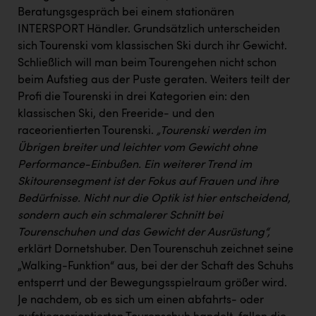
Wirtschaftskammer OÖ Energiehandel
Beratungsgespräch bei einem stationären
Dopgas
INTERSPORT Händler. Grundsätzlich unterscheiden
sich Tourenski vom klassischen Ski durch ihr Gewicht.
kunden basics
Schließlich will man beim Tourengehen nicht schon
beim Aufstieg aus der Puste geraten. Weiters teilt der
kontakt
Profi die Tourenski in drei Kategorien ein: den
klassischen Ski, den Freeride- und den
raceorientierten Tourenski.
„Tourenski werden im
Übrigen breiter und leichter vom Gewicht ohne
Performance-Einbußen. Ein weiterer Trend im
Skitourensegment ist der Fokus auf Frauen und ihre
Bedürfnisse.
Nicht nur die Optik ist hier entscheidend,
sondern auch ein schmalerer Schnitt bei
Tourenschuhen und das Gewicht der Ausrüstung“,
erklärt Dornetshuber. Den Tourenschuh zeichnet seine
„Walking-Funktion“ aus, bei der der Schaft des Schuhs
entsperrt und der Bewegungsspielraum größer wird.
Je nachdem, ob es sich um einen abfahrts- oder