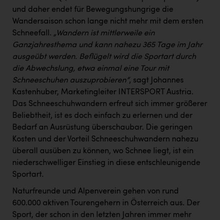
PEZ
und daher endet für Bewegungshungrige die
Wandersaison schon lange nicht mehr mit dem ersten
PÜSPÖK
Schneefall.
„Wandern ist mittlerweile ein
REMAX
Ganzjahresthema und kann nahezu 365 Tage im Jahr
ausgeübt werden. Beflügelt wird die Sportart durch
RE/MAX Welcome
die Abwechslung, etwa einmal eine Tour mit
Resch&Frisch
Schneeschuhen auszuprobieren“
, sagt Johannes
Kastenhuber, Marketingleiter INTERSPORT Austria.
RUBBLE MASTER
Das Schneeschuhwandern erfreut sich immer größerer
Ruderclub Wels
Beliebtheit, ist es doch einfach zu erlernen und der
Bedarf an Ausrüstung überschaubar. Die geringen
SCRI - Salzburg Cancer Research Institute
Kosten und der Vorteil Schneeschuhwandern nahezu
SCHMACHTL GmbH
überall ausüben zu können, wo Schnee liegt, ist ein
niederschwelliger Einstieg in diese entschleunigende
Schwingshandl - automation technology gmbh
Sportart.
Seher + Partner
Naturfreunde und Alpenverein gehen von rund
600.000 aktiven Tourengehern in Österreich aus. Der
Smurfit Westrock Nettingsdorf
Sport, der schon in den letzten Jahren immer mehr