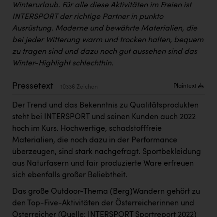
Winterurlaub. Für alle diese Aktivitäten im Freien ist
Kärcher
INTERSPORT der richtige Partner in punkto
Karin Liedl
Ausrüstung. Moderne und bewährte Materialien, die
bei jeder Witterung warm und trocken halten, bequem
KEBA
zu tragen sind und dazu noch gut aussehen sind das
KIWI Kinderwunsch Institut Dr. Loimer
Winter-Highlight schlechthin.
KLIPP Frisör
Pressetext
Plaintext
10336 Zeichen
Kleider Bauer
Der Trend und das Bekenntnis zu Qualitätsprodukten
Kremsmüller Anlagenbau GmbH
steht bei INTERSPORT und seinen Kunden auch 2022
hoch im Kurs. Hochwertige, schadstofffreie
Maximarkt
Materialien, die noch dazu in der Performance
Oldtimer Raststationen und Motorhotels
überzeugen, sind stark nachgefragt. Sportbekleidung
aus Naturfasern und fair produzierte Ware erfreuen
Österreichischer Kachelofenverband
sich ebenfalls großer Beliebtheit.
Orlen
Das große Outdoor-Thema (Berg)Wandern gehört zu
den Top-Five-Aktivitäten der Österreicherinnen und
Passage Linz
Österreicher (Quelle: INTERSPORT Sportreport 2022)