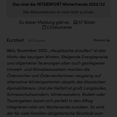
Doppler Gruppe
Das sind die INTERSPORT Wintertrends 2022/23
Der Skitourenboom ist noch nicht zu Ende.
ERLUS AG
Zu dieser Meldung gibt es:
57 Bilder
everfield
2 Dokumente
Firmenradl
Kurztext
Plaintext
820 Zeichen
Fristads Austria
Wels, November 2022:
„Hauptsache draußen“ ist das
HIG Infomotion Group
Motto des heurigen Winters. Steigende Energiepreise
IFE Austria GmbH
und allgemeine Teuerungen aber auch gestiegenes
Umwelt- und Klimabewusstsein machen die
Immotech
Österreicher und Österreicherinnen neugierig auf
INTERSPAR
alternative Wintersportarten abseits des klassischen
Alpinskifahrens. Und die Vielfalt ist groß: Langlaufen,
INTERSPORT Austria
Schneeschuhwandern, Winterwandern, Rodeln oder
Tourengehen lassen sich perfekt in den Alltag
Jesolo
integrieren oder am Wochenende ausüben. So wird
Jane Goodall Institute Austria
der für viele Familien obligatorische Skiurlaub zum