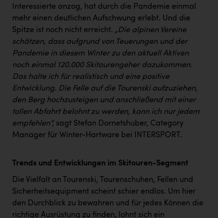
TCL
Interessierte anzog, hat durch die Pandemie einmal
mehr einen deutlichen Aufschwung erlebt. Und die
TGW Logistics
Spitze ist noch nicht erreicht.
„Die alpinen Vereine
TRAILOMAT & Cycling Austria
schätzen, dass aufgrund von Teuerungen und der
Pandemie in diesem Winter zu den aktuell Aktiven
VERITAS
noch einmal 120.000 Skitourengeher dazukommen.
Vier Diamanten
Das halte ich für realistisch und eine positive
Entwicklung. Die Felle auf die Tourenski aufzuziehen,
Vorlagenportal
den Berg hochzusteigen und anschließend mit einer
Wir besiegen Krebs
tollen Abfahrt belohnt zu werden, kann ich nur jedem
empfehlen“,
sagt Stefan Dornetshuber, Category
Wirtschaftskammer OÖ
Manager für Winter-Hartware bei INTERSPORT.
ZGONC
Trends und Entwicklungen im Skitouren-Segment
ZULuft - Zukunft Luft Austria
Die Vielfalt an Tourenski, Tourenschuhen, Fellen und
z.l.ö.
Sicherheitsequipment scheint schier endlos. Um hier
Österreichisches Hebammengremium
den Durchblick zu bewahren und für jedes Können die
richtige Ausrüstung zu finden, lohnt sich ein