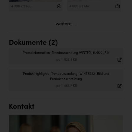
4 000 x 2 668
4 000 x 2 667
weitere ...
Dokumente (2)
Presseinformation_Trendaussendung WINTER_112022_FIN
.pdf
|
623,8 KB
Produkthighlights_Trendaussendung_WINTER22_Bild und
Produktbeschreibung
.pdf
|
965,7 KB
Kontakt