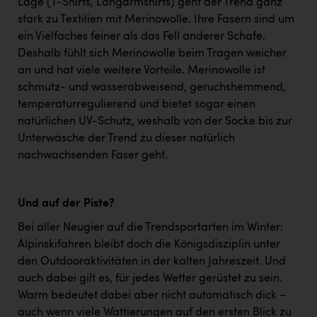
Lage (T-Shirts, Langarmshirts) geht der Trend ganz
stark zu Textilien mit Merinowolle. Ihre Fasern sind um
ein Vielfaches feiner als das Fell anderer Schafe.
Deshalb fühlt sich Merinowolle beim Tragen weicher
an und hat viele weitere Vorteile. Merinowolle ist
schmutz- und wasserabweisend, geruchshemmend,
temperaturregulierend und bietet sogar einen
natürlichen UV-Schutz, weshalb von der Socke bis zur
Unterwäsche der Trend zu dieser natürlich
nachwachsenden Faser geht.
Und auf der Piste?
Bei aller Neugier auf die Trendsportarten im Winter:
Alpinskifahren bleibt doch die Königsdisziplin unter
den Outdooraktivitäten in der kalten Jahreszeit. Und
auch dabei gilt es, für jedes Wetter gerüstet zu sein.
Warm bedeutet dabei aber nicht automatisch dick –
auch wenn viele Wattierungen auf den ersten Blick zu