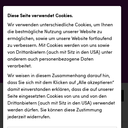
Diese Seite verwendet Cookies.
Wir verwenden unterschiedliche Cookies, um Ihnen
die best­mögliche Nutzung unserer Website zu
ermöglichen, sowie um unsere Website fortlaufend
zu verbessern. Mit Cookies werden von uns sowie
von Drittanbietern (auch mit Sitz in den USA) unter
anderem auch personenbezogene Daten
verarbeitet.
Wir weisen in diesem Zusammenhang darauf hin,
dass Sie sich mit dem Klicken auf „Alle akzeptieren“
damit ein­ver­standen erklären, dass die auf unserer
0
Seite eingesetzten Cookies von uns und von den
Drittanbietern (auch mit Sitz in den USA) verwendet
werden dürfen. Sie können diese Zustimmung
aktuelle aussendungen
aktuelle aussendungen
INTERSPORT Austria
jederzeit widerrufen.
REICHL UND PARTNER