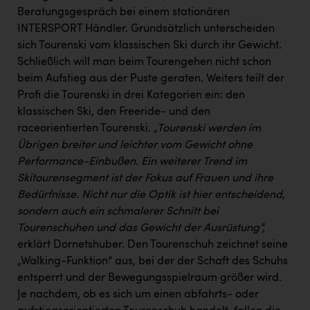
Wirtschaftskammer OÖ Energiehandel
Beratungsgespräch bei einem stationären
Dopgas
INTERSPORT Händler. Grundsätzlich unterscheiden
sich Tourenski vom klassischen Ski durch ihr Gewicht.
kunden basics
Schließlich will man beim Tourengehen nicht schon
beim Aufstieg aus der Puste geraten. Weiters teilt der
kontakt
Profi die Tourenski in drei Kategorien ein: den
klassischen Ski, den Freeride- und den
raceorientierten Tourenski.
„Tourenski werden im
Übrigen breiter und leichter vom Gewicht ohne
Performance-Einbußen. Ein weiterer Trend im
Skitourensegment ist der Fokus auf Frauen und ihre
Bedürfnisse.
Nicht nur die Optik ist hier entscheidend,
sondern auch ein schmalerer Schnitt bei
Tourenschuhen und das Gewicht der Ausrüstung“,
erklärt Dornetshuber. Den Tourenschuh zeichnet seine
„Walking-Funktion“ aus, bei der der Schaft des Schuhs
entsperrt und der Bewegungsspielraum größer wird.
Je nachdem, ob es sich um einen abfahrts- oder