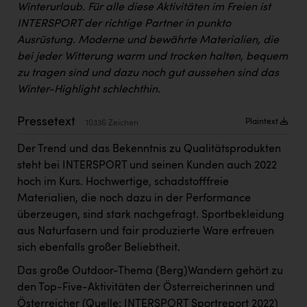
Winterurlaub. Für alle diese Aktivitäten im Freien ist
Kärcher
INTERSPORT der richtige Partner in punkto
Karin Liedl
Ausrüstung. Moderne und bewährte Materialien, die
bei jeder Witterung warm und trocken halten, bequem
KEBA
zu tragen sind und dazu noch gut aussehen sind das
KIWI Kinderwunsch Institut Dr. Loimer
Winter-Highlight schlechthin.
KLIPP Frisör
Pressetext
Plaintext
10336 Zeichen
Kleider Bauer
Der Trend und das Bekenntnis zu Qualitätsprodukten
Kremsmüller Anlagenbau GmbH
steht bei INTERSPORT und seinen Kunden auch 2022
hoch im Kurs. Hochwertige, schadstofffreie
Maximarkt
Materialien, die noch dazu in der Performance
Oldtimer Raststationen und Motorhotels
überzeugen, sind stark nachgefragt. Sportbekleidung
aus Naturfasern und fair produzierte Ware erfreuen
Österreichischer Kachelofenverband
sich ebenfalls großer Beliebtheit.
Orlen
Das große Outdoor-Thema (Berg)Wandern gehört zu
den Top-Five-Aktivitäten der Österreicherinnen und
Passage Linz
Österreicher (Quelle: INTERSPORT Sportreport 2022)