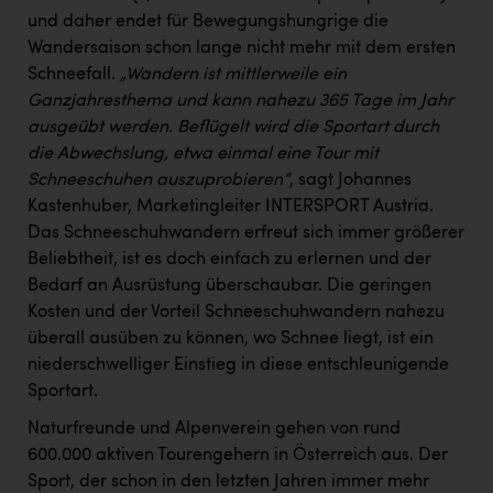
PEZ
und daher endet für Bewegungshungrige die
Wandersaison schon lange nicht mehr mit dem ersten
PÜSPÖK
Schneefall.
„Wandern ist mittlerweile ein
REMAX
Ganzjahresthema und kann nahezu 365 Tage im Jahr
ausgeübt werden. Beflügelt wird die Sportart durch
RE/MAX Welcome
die Abwechslung, etwa einmal eine Tour mit
Resch&Frisch
Schneeschuhen auszuprobieren“
, sagt Johannes
Kastenhuber, Marketingleiter INTERSPORT Austria.
RUBBLE MASTER
Das Schneeschuhwandern erfreut sich immer größerer
Ruderclub Wels
Beliebtheit, ist es doch einfach zu erlernen und der
Bedarf an Ausrüstung überschaubar. Die geringen
SCRI - Salzburg Cancer Research Institute
Kosten und der Vorteil Schneeschuhwandern nahezu
SCHMACHTL GmbH
überall ausüben zu können, wo Schnee liegt, ist ein
niederschwelliger Einstieg in diese entschleunigende
Schwingshandl - automation technology gmbh
Sportart.
Seher + Partner
Naturfreunde und Alpenverein gehen von rund
600.000 aktiven Tourengehern in Österreich aus. Der
Smurfit Westrock Nettingsdorf
Sport, der schon in den letzten Jahren immer mehr