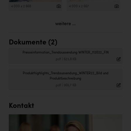
4 000 x 2 668
4 000 x 2 667
weitere ...
Dokumente (2)
Presseinformation_Trendaussendung WINTER_112022_FIN
.pdf
|
623,8 KB
Produkthighlights_Trendaussendung_WINTER22_Bild und
Produktbeschreibung
.pdf
|
965,7 KB
Kontakt