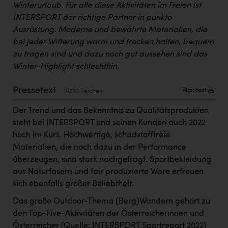
Winterurlaub. Für alle diese Aktivitäten im Freien ist
Kärcher
INTERSPORT der richtige Partner in punkto
Karin Liedl
Ausrüstung. Moderne und bewährte Materialien, die
bei jeder Witterung warm und trocken halten, bequem
KEBA
zu tragen sind und dazu noch gut aussehen sind das
KIWI Kinderwunsch Institut Dr. Loimer
Winter-Highlight schlechthin.
KLIPP Frisör
Pressetext
Plaintext
10336 Zeichen
Kleider Bauer
Der Trend und das Bekenntnis zu Qualitätsprodukten
Kremsmüller Anlagenbau GmbH
steht bei INTERSPORT und seinen Kunden auch 2022
hoch im Kurs. Hochwertige, schadstofffreie
Maximarkt
Materialien, die noch dazu in der Performance
Oldtimer Raststationen und Motorhotels
überzeugen, sind stark nachgefragt. Sportbekleidung
aus Naturfasern und fair produzierte Ware erfreuen
Österreichischer Kachelofenverband
sich ebenfalls großer Beliebtheit.
Orlen
Das große Outdoor-Thema (Berg)Wandern gehört zu
den Top-Five-Aktivitäten der Österreicherinnen und
Passage Linz
Österreicher (Quelle: INTERSPORT Sportreport 2022)