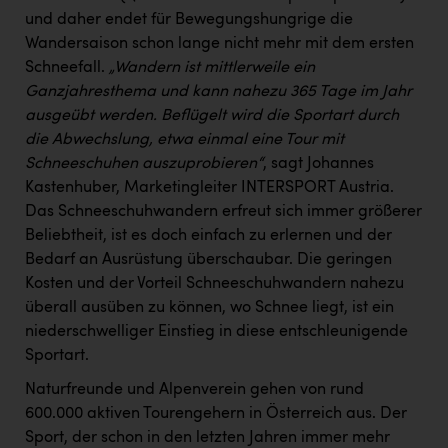
PEZ
und daher endet für Bewegungshungrige die
Wandersaison schon lange nicht mehr mit dem ersten
PÜSPÖK
Schneefall.
„Wandern ist mittlerweile ein
REMAX
Ganzjahresthema und kann nahezu 365 Tage im Jahr
ausgeübt werden. Beflügelt wird die Sportart durch
RE/MAX Welcome
die Abwechslung, etwa einmal eine Tour mit
Resch&Frisch
Schneeschuhen auszuprobieren“
, sagt Johannes
Kastenhuber, Marketingleiter INTERSPORT Austria.
RUBBLE MASTER
Das Schneeschuhwandern erfreut sich immer größerer
Ruderclub Wels
Beliebtheit, ist es doch einfach zu erlernen und der
Bedarf an Ausrüstung überschaubar. Die geringen
SCRI - Salzburg Cancer Research Institute
Kosten und der Vorteil Schneeschuhwandern nahezu
SCHMACHTL GmbH
überall ausüben zu können, wo Schnee liegt, ist ein
niederschwelliger Einstieg in diese entschleunigende
Schwingshandl - automation technology gmbh
Sportart.
Seher + Partner
Naturfreunde und Alpenverein gehen von rund
600.000 aktiven Tourengehern in Österreich aus. Der
Smurfit Westrock Nettingsdorf
Sport, der schon in den letzten Jahren immer mehr