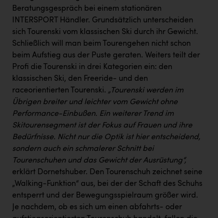
Wirtschaftskammer OÖ Energiehandel
Beratungsgespräch bei einem stationären
Dopgas
INTERSPORT Händler. Grundsätzlich unterscheiden
sich Tourenski vom klassischen Ski durch ihr Gewicht.
kunden basics
Schließlich will man beim Tourengehen nicht schon
beim Aufstieg aus der Puste geraten. Weiters teilt der
kontakt
Profi die Tourenski in drei Kategorien ein: den
klassischen Ski, den Freeride- und den
raceorientierten Tourenski.
„Tourenski werden im
Übrigen breiter und leichter vom Gewicht ohne
Performance-Einbußen. Ein weiterer Trend im
Skitourensegment ist der Fokus auf Frauen und ihre
Bedürfnisse.
Nicht nur die Optik ist hier entscheidend,
sondern auch ein schmalerer Schnitt bei
Tourenschuhen und das Gewicht der Ausrüstung“,
erklärt Dornetshuber. Den Tourenschuh zeichnet seine
„Walking-Funktion“ aus, bei der der Schaft des Schuhs
entsperrt und der Bewegungsspielraum größer wird.
Je nachdem, ob es sich um einen abfahrts- oder