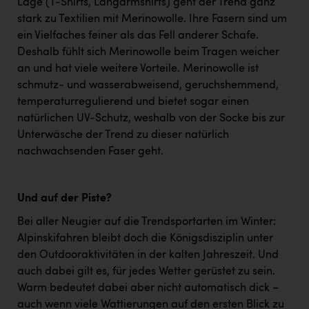
Lage (T-Shirts, Langarmshirts) geht der Trend ganz
stark zu Textilien mit Merinowolle. Ihre Fasern sind um
ein Vielfaches feiner als das Fell anderer Schafe.
Deshalb fühlt sich Merinowolle beim Tragen weicher
an und hat viele weitere Vorteile. Merinowolle ist
schmutz- und wasserabweisend, geruchshemmend,
temperaturregulierend und bietet sogar einen
natürlichen UV-Schutz, weshalb von der Socke bis zur
Unterwäsche der Trend zu dieser natürlich
nachwachsenden Faser geht.
Und auf der Piste?
Bei aller Neugier auf die Trendsportarten im Winter:
Alpinskifahren bleibt doch die Königsdisziplin unter
den Outdooraktivitäten in der kalten Jahreszeit. Und
auch dabei gilt es, für jedes Wetter gerüstet zu sein.
Warm bedeutet dabei aber nicht automatisch dick –
auch wenn viele Wattierungen auf den ersten Blick zu