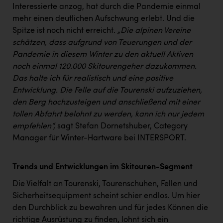
TCL
Interessierte anzog, hat durch die Pandemie einmal
mehr einen deutlichen Aufschwung erlebt. Und die
TGW Logistics
Spitze ist noch nicht erreicht.
„Die alpinen Vereine
TRAILOMAT & Cycling Austria
schätzen, dass aufgrund von Teuerungen und der
Pandemie in diesem Winter zu den aktuell Aktiven
VERITAS
noch einmal 120.000 Skitourengeher dazukommen.
Vier Diamanten
Das halte ich für realistisch und eine positive
Entwicklung. Die Felle auf die Tourenski aufzuziehen,
Vorlagenportal
den Berg hochzusteigen und anschließend mit einer
Wir besiegen Krebs
tollen Abfahrt belohnt zu werden, kann ich nur jedem
empfehlen“,
sagt Stefan Dornetshuber, Category
Wirtschaftskammer OÖ
Manager für Winter-Hartware bei INTERSPORT.
ZGONC
Trends und Entwicklungen im Skitouren-Segment
ZULuft - Zukunft Luft Austria
Die Vielfalt an Tourenski, Tourenschuhen, Fellen und
z.l.ö.
Sicherheitsequipment scheint schier endlos. Um hier
Österreichisches Hebammengremium
den Durchblick zu bewahren und für jedes Können die
richtige Ausrüstung zu finden, lohnt sich ein