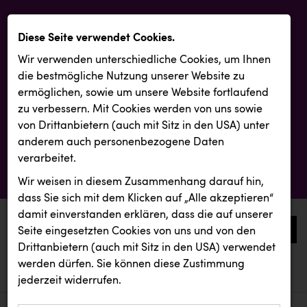
Diese Seite verwendet Cookies.
Wir verwenden unterschiedliche Cookies, um Ihnen
die best­mögliche Nutzung unserer Website zu
ermöglichen, sowie um unsere Website fortlaufend
zu verbessern. Mit Cookies werden von uns sowie
von Drittanbietern (auch mit Sitz in den USA) unter
anderem auch personenbezogene Daten
verarbeitet.
Wir weisen in diesem Zusammenhang darauf hin,
dass Sie sich mit dem Klicken auf „Alle akzeptieren“
damit ein­ver­standen erklären, dass die auf unserer
0
Seite eingesetzten Cookies von uns und von den
Drittanbietern (auch mit Sitz in den USA) verwendet
werden dürfen. Sie können diese Zustimmung
aktuelle aussendungen
aktuelle aussendungen
INTERSPORT Austria
jederzeit widerrufen.
REICHL UND PARTNER