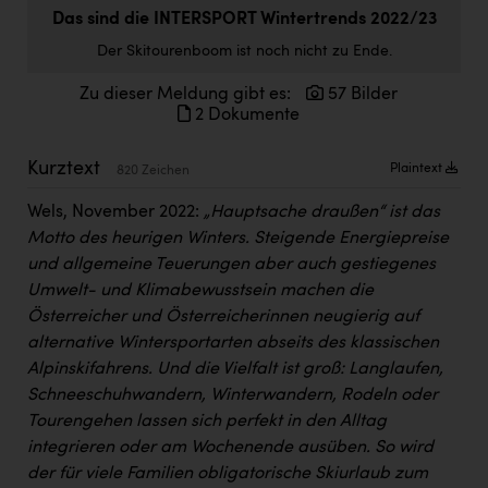
Doppler Gruppe
Das sind die INTERSPORT Wintertrends 2022/23
Der Skitourenboom ist noch nicht zu Ende.
ERLUS AG
Zu dieser Meldung gibt es:
57 Bilder
everfield
2 Dokumente
Firmenradl
Kurztext
Plaintext
820 Zeichen
Fristads Austria
Wels, November 2022:
„Hauptsache draußen“ ist das
HIG Infomotion Group
Motto des heurigen Winters. Steigende Energiepreise
IFE Austria GmbH
und allgemeine Teuerungen aber auch gestiegenes
Umwelt- und Klimabewusstsein machen die
Immotech
Österreicher und Österreicherinnen neugierig auf
INTERSPAR
alternative Wintersportarten abseits des klassischen
Alpinskifahrens. Und die Vielfalt ist groß: Langlaufen,
INTERSPORT Austria
Schneeschuhwandern, Winterwandern, Rodeln oder
Tourengehen lassen sich perfekt in den Alltag
Jesolo
integrieren oder am Wochenende ausüben. So wird
Jane Goodall Institute Austria
der für viele Familien obligatorische Skiurlaub zum