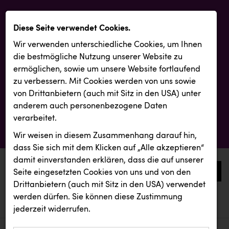
Diese Seite verwendet Cookies.
Wir verwenden unterschiedliche Cookies, um Ihnen
die best­mögliche Nutzung unserer Website zu
ermöglichen, sowie um unsere Website fortlaufend
zu verbessern. Mit Cookies werden von uns sowie
von Drittanbietern (auch mit Sitz in den USA) unter
anderem auch personenbezogene Daten
verarbeitet.
Wir weisen in diesem Zusammenhang darauf hin,
dass Sie sich mit dem Klicken auf „Alle akzeptieren“
damit ein­ver­standen erklären, dass die auf unserer
0
Seite eingesetzten Cookies von uns und von den
Drittanbietern (auch mit Sitz in den USA) verwendet
werden dürfen. Sie können diese Zustimmung
aktuelle aussendungen
aktuelle aussendungen
INTERSPORT Austria
jederzeit widerrufen.
REICHL UND PARTNER