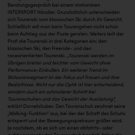
Wirtschaftskammer OÖ Energiehandel
Beratungsgespräch bei einem stationären
Dopgas
INTERSPORT Händler. Grundsätzlich unterscheiden
sich Tourenski vom klassischen Ski durch ihr Gewicht.
kunden basics
Schließlich will man beim Tourengehen nicht schon
beim Aufstieg aus der Puste geraten. Weiters teilt der
kontakt
Profi die Tourenski in drei Kategorien ein: den
klassischen Ski, den Freeride- und den
raceorientierten Tourenski.
„Tourenski werden im
Übrigen breiter und leichter vom Gewicht ohne
Performance-Einbußen. Ein weiterer Trend im
Skitourensegment ist der Fokus auf Frauen und ihre
Bedürfnisse.
Nicht nur die Optik ist hier entscheidend,
sondern auch ein schmalerer Schnitt bei
Tourenschuhen und das Gewicht der Ausrüstung“,
erklärt Dornetshuber. Den Tourenschuh zeichnet seine
„Walking-Funktion“ aus, bei der der Schaft des Schuhs
entsperrt und der Bewegungsspielraum größer wird.
Je nachdem, ob es sich um einen abfahrts- oder