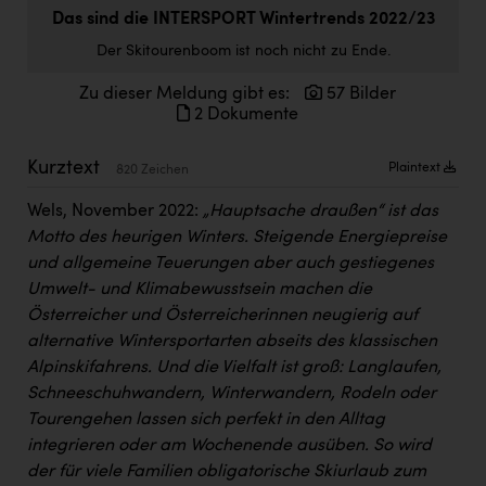
Doppler Gruppe
Das sind die INTERSPORT Wintertrends 2022/23
Der Skitourenboom ist noch nicht zu Ende.
ERLUS AG
Zu dieser Meldung gibt es:
57 Bilder
everfield
2 Dokumente
Firmenradl
Kurztext
Plaintext
820 Zeichen
Fristads Austria
Wels, November 2022:
„Hauptsache draußen“ ist das
HIG Infomotion Group
Motto des heurigen Winters. Steigende Energiepreise
IFE Austria GmbH
und allgemeine Teuerungen aber auch gestiegenes
Umwelt- und Klimabewusstsein machen die
Immotech
Österreicher und Österreicherinnen neugierig auf
INTERSPAR
alternative Wintersportarten abseits des klassischen
Alpinskifahrens. Und die Vielfalt ist groß: Langlaufen,
INTERSPORT Austria
Schneeschuhwandern, Winterwandern, Rodeln oder
Tourengehen lassen sich perfekt in den Alltag
Jesolo
integrieren oder am Wochenende ausüben. So wird
Jane Goodall Institute Austria
der für viele Familien obligatorische Skiurlaub zum