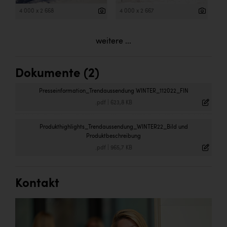
4 000 x 2 668
4 000 x 2 667
weitere ...
Dokumente (2)
Presseinformation_Trendaussendung WINTER_112022_FIN
.pdf
|
623,8 KB
Produkthighlights_Trendaussendung_WINTER22_Bild und
Produktbeschreibung
.pdf
|
965,7 KB
Kontakt