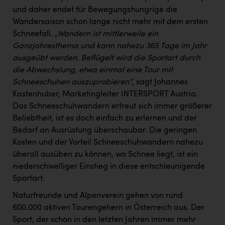
PEZ
und daher endet für Bewegungshungrige die
Wandersaison schon lange nicht mehr mit dem ersten
PÜSPÖK
Schneefall.
„Wandern ist mittlerweile ein
REMAX
Ganzjahresthema und kann nahezu 365 Tage im Jahr
ausgeübt werden. Beflügelt wird die Sportart durch
RE/MAX Welcome
die Abwechslung, etwa einmal eine Tour mit
Resch&Frisch
Schneeschuhen auszuprobieren“
, sagt Johannes
Kastenhuber, Marketingleiter INTERSPORT Austria.
RUBBLE MASTER
Das Schneeschuhwandern erfreut sich immer größerer
Ruderclub Wels
Beliebtheit, ist es doch einfach zu erlernen und der
Bedarf an Ausrüstung überschaubar. Die geringen
SCRI - Salzburg Cancer Research Institute
Kosten und der Vorteil Schneeschuhwandern nahezu
SCHMACHTL GmbH
überall ausüben zu können, wo Schnee liegt, ist ein
niederschwelliger Einstieg in diese entschleunigende
Schwingshandl - automation technology gmbh
Sportart.
Seher + Partner
Naturfreunde und Alpenverein gehen von rund
600.000 aktiven Tourengehern in Österreich aus. Der
Smurfit Westrock Nettingsdorf
Sport, der schon in den letzten Jahren immer mehr