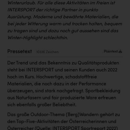
Winterurlaub. Für alle diese Aktivitäten im Freien ist
Kärcher
INTERSPORT der richtige Partner in punkto
Karin Liedl
Ausrüstung. Moderne und bewährte Materialien, die
bei jeder Witterung warm und trocken halten, bequem
KEBA
zu tragen sind und dazu noch gut aussehen sind das
KIWI Kinderwunsch Institut Dr. Loimer
Winter-Highlight schlechthin.
KLIPP Frisör
Pressetext
Plaintext
10336 Zeichen
Kleider Bauer
Der Trend und das Bekenntnis zu Qualitätsprodukten
Kremsmüller Anlagenbau GmbH
steht bei INTERSPORT und seinen Kunden auch 2022
hoch im Kurs. Hochwertige, schadstofffreie
Maximarkt
Materialien, die noch dazu in der Performance
Oldtimer Raststationen und Motorhotels
überzeugen, sind stark nachgefragt. Sportbekleidung
aus Naturfasern und fair produzierte Ware erfreuen
Österreichischer Kachelofenverband
sich ebenfalls großer Beliebtheit.
Orlen
Das große Outdoor-Thema (Berg)Wandern gehört zu
den Top-Five-Aktivitäten der Österreicherinnen und
Passage Linz
Österreicher (Quelle: INTERSPORT Sportreport 2022)