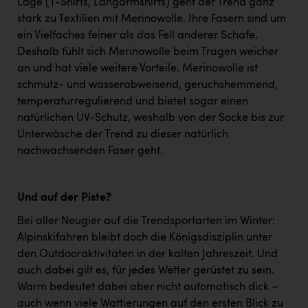
Lage (T-Shirts, Langarmshirts) geht der Trend ganz
stark zu Textilien mit Merinowolle. Ihre Fasern sind um
ein Vielfaches feiner als das Fell anderer Schafe.
Deshalb fühlt sich Merinowolle beim Tragen weicher
an und hat viele weitere Vorteile. Merinowolle ist
schmutz- und wasserabweisend, geruchshemmend,
temperaturregulierend und bietet sogar einen
natürlichen UV-Schutz, weshalb von der Socke bis zur
Unterwäsche der Trend zu dieser natürlich
nachwachsenden Faser geht.
Und auf der Piste?
Bei aller Neugier auf die Trendsportarten im Winter:
Alpinskifahren bleibt doch die Königsdisziplin unter
den Outdooraktivitäten in der kalten Jahreszeit. Und
auch dabei gilt es, für jedes Wetter gerüstet zu sein.
Warm bedeutet dabei aber nicht automatisch dick –
auch wenn viele Wattierungen auf den ersten Blick zu