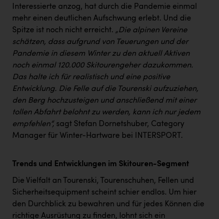
TCL
Interessierte anzog, hat durch die Pandemie einmal
mehr einen deutlichen Aufschwung erlebt. Und die
TGW Logistics
Spitze ist noch nicht erreicht.
„Die alpinen Vereine
TRAILOMAT & Cycling Austria
schätzen, dass aufgrund von Teuerungen und der
Pandemie in diesem Winter zu den aktuell Aktiven
VERITAS
noch einmal 120.000 Skitourengeher dazukommen.
Vier Diamanten
Das halte ich für realistisch und eine positive
Entwicklung. Die Felle auf die Tourenski aufzuziehen,
Vorlagenportal
den Berg hochzusteigen und anschließend mit einer
Wir besiegen Krebs
tollen Abfahrt belohnt zu werden, kann ich nur jedem
empfehlen“,
sagt Stefan Dornetshuber, Category
Wirtschaftskammer OÖ
Manager für Winter-Hartware bei INTERSPORT.
ZGONC
Trends und Entwicklungen im Skitouren-Segment
ZULuft - Zukunft Luft Austria
Die Vielfalt an Tourenski, Tourenschuhen, Fellen und
z.l.ö.
Sicherheitsequipment scheint schier endlos. Um hier
Österreichisches Hebammengremium
den Durchblick zu bewahren und für jedes Können die
richtige Ausrüstung zu finden, lohnt sich ein