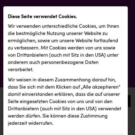
Diese Seite verwendet Cookies.
Wir verwenden unterschiedliche Cookies, um Ihnen
die best­mögliche Nutzung unserer Website zu
ermöglichen, sowie um unsere Website fortlaufend
zu verbessern. Mit Cookies werden von uns sowie
von Drittanbietern (auch mit Sitz in den USA) unter
anderem auch personenbezogene Daten
verarbeitet.
Wir weisen in diesem Zusammenhang darauf hin,
dass Sie sich mit dem Klicken auf „Alle akzeptieren“
damit ein­ver­standen erklären, dass die auf unserer
0
Seite eingesetzten Cookies von uns und von den
Drittanbietern (auch mit Sitz in den USA) verwendet
werden dürfen. Sie können diese Zustimmung
aktuelle aussendungen
aktuelle aussendungen
INTERSPORT Austria
jederzeit widerrufen.
REICHL UND PARTNER