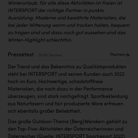
Winterurlaub. Für alle diese Aktivitäten im Freien ist
Kärcher
INTERSPORT der richtige Partner in punkto
Karin Liedl
Ausrüstung. Moderne und bewährte Materialien, die
bei jeder Witterung warm und trocken halten, bequem
KEBA
zu tragen sind und dazu noch gut aussehen sind das
KIWI Kinderwunsch Institut Dr. Loimer
Winter-Highlight schlechthin.
KLIPP Frisör
Pressetext
Plaintext
10336 Zeichen
Kleider Bauer
Der Trend und das Bekenntnis zu Qualitätsprodukten
Kremsmüller Anlagenbau GmbH
steht bei INTERSPORT und seinen Kunden auch 2022
hoch im Kurs. Hochwertige, schadstofffreie
Maximarkt
Materialien, die noch dazu in der Performance
Oldtimer Raststationen und Motorhotels
überzeugen, sind stark nachgefragt. Sportbekleidung
aus Naturfasern und fair produzierte Ware erfreuen
Österreichischer Kachelofenverband
sich ebenfalls großer Beliebtheit.
Orlen
Das große Outdoor-Thema (Berg)Wandern gehört zu
den Top-Five-Aktivitäten der Österreicherinnen und
Passage Linz
Österreicher (Quelle: INTERSPORT Sportreport 2022)