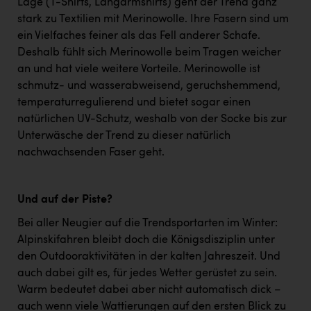
Lage (T-Shirts, Langarmshirts) geht der Trend ganz
stark zu Textilien mit Merinowolle. Ihre Fasern sind um
ein Vielfaches feiner als das Fell anderer Schafe.
Deshalb fühlt sich Merinowolle beim Tragen weicher
an und hat viele weitere Vorteile. Merinowolle ist
schmutz- und wasserabweisend, geruchshemmend,
temperaturregulierend und bietet sogar einen
natürlichen UV-Schutz, weshalb von der Socke bis zur
Unterwäsche der Trend zu dieser natürlich
nachwachsenden Faser geht.
Und auf der Piste?
Bei aller Neugier auf die Trendsportarten im Winter:
Alpinskifahren bleibt doch die Königsdisziplin unter
den Outdooraktivitäten in der kalten Jahreszeit. Und
auch dabei gilt es, für jedes Wetter gerüstet zu sein.
Warm bedeutet dabei aber nicht automatisch dick –
auch wenn viele Wattierungen auf den ersten Blick zu