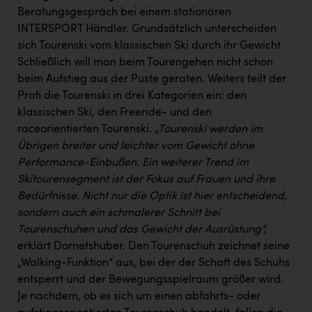
Wirtschaftskammer OÖ Energiehandel
Beratungsgespräch bei einem stationären
Dopgas
INTERSPORT Händler. Grundsätzlich unterscheiden
sich Tourenski vom klassischen Ski durch ihr Gewicht.
kunden basics
Schließlich will man beim Tourengehen nicht schon
beim Aufstieg aus der Puste geraten. Weiters teilt der
kontakt
Profi die Tourenski in drei Kategorien ein: den
klassischen Ski, den Freeride- und den
raceorientierten Tourenski.
„Tourenski werden im
Übrigen breiter und leichter vom Gewicht ohne
Performance-Einbußen. Ein weiterer Trend im
Skitourensegment ist der Fokus auf Frauen und ihre
Bedürfnisse.
Nicht nur die Optik ist hier entscheidend,
sondern auch ein schmalerer Schnitt bei
Tourenschuhen und das Gewicht der Ausrüstung“,
erklärt Dornetshuber. Den Tourenschuh zeichnet seine
„Walking-Funktion“ aus, bei der der Schaft des Schuhs
entsperrt und der Bewegungsspielraum größer wird.
Je nachdem, ob es sich um einen abfahrts- oder