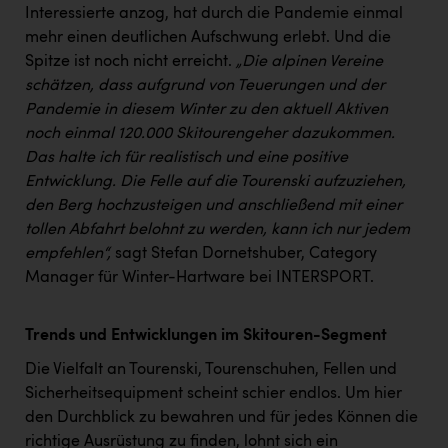
TCL
Interessierte anzog, hat durch die Pandemie einmal
mehr einen deutlichen Aufschwung erlebt. Und die
TGW Logistics
Spitze ist noch nicht erreicht.
„Die alpinen Vereine
TRAILOMAT & Cycling Austria
schätzen, dass aufgrund von Teuerungen und der
Pandemie in diesem Winter zu den aktuell Aktiven
VERITAS
noch einmal 120.000 Skitourengeher dazukommen.
Vier Diamanten
Das halte ich für realistisch und eine positive
Entwicklung. Die Felle auf die Tourenski aufzuziehen,
Vorlagenportal
den Berg hochzusteigen und anschließend mit einer
Wir besiegen Krebs
tollen Abfahrt belohnt zu werden, kann ich nur jedem
empfehlen“,
sagt Stefan Dornetshuber, Category
Wirtschaftskammer OÖ
Manager für Winter-Hartware bei INTERSPORT.
ZGONC
Trends und Entwicklungen im Skitouren-Segment
ZULuft - Zukunft Luft Austria
Die Vielfalt an Tourenski, Tourenschuhen, Fellen und
z.l.ö.
Sicherheitsequipment scheint schier endlos. Um hier
Österreichisches Hebammengremium
den Durchblick zu bewahren und für jedes Können die
richtige Ausrüstung zu finden, lohnt sich ein