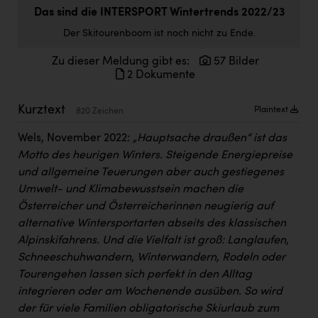
Doppler Gruppe
Das sind die INTERSPORT Wintertrends 2022/23
Der Skitourenboom ist noch nicht zu Ende.
ERLUS AG
Zu dieser Meldung gibt es:
57 Bilder
everfield
2 Dokumente
Firmenradl
Kurztext
Plaintext
820 Zeichen
Fristads Austria
Wels, November 2022:
„Hauptsache draußen“ ist das
HIG Infomotion Group
Motto des heurigen Winters. Steigende Energiepreise
IFE Austria GmbH
und allgemeine Teuerungen aber auch gestiegenes
Umwelt- und Klimabewusstsein machen die
Immotech
Österreicher und Österreicherinnen neugierig auf
INTERSPAR
alternative Wintersportarten abseits des klassischen
Alpinskifahrens. Und die Vielfalt ist groß: Langlaufen,
INTERSPORT Austria
Schneeschuhwandern, Winterwandern, Rodeln oder
Tourengehen lassen sich perfekt in den Alltag
Jesolo
integrieren oder am Wochenende ausüben. So wird
Jane Goodall Institute Austria
der für viele Familien obligatorische Skiurlaub zum