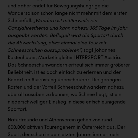
PEZ
und daher endet für Bewegungshungrige die
Wandersaison schon lange nicht mehr mit dem ersten
PÜSPÖK
Schneefall.
„Wandern ist mittlerweile ein
REMAX
Ganzjahresthema und kann nahezu 365 Tage im Jahr
ausgeübt werden. Beflügelt wird die Sportart durch
RE/MAX Welcome
die Abwechslung, etwa einmal eine Tour mit
Resch&Frisch
Schneeschuhen auszuprobieren“
, sagt Johannes
Kastenhuber, Marketingleiter INTERSPORT Austria.
RUBBLE MASTER
Das Schneeschuhwandern erfreut sich immer größerer
Ruderclub Wels
Beliebtheit, ist es doch einfach zu erlernen und der
Bedarf an Ausrüstung überschaubar. Die geringen
SCRI - Salzburg Cancer Research Institute
Kosten und der Vorteil Schneeschuhwandern nahezu
SCHMACHTL GmbH
überall ausüben zu können, wo Schnee liegt, ist ein
niederschwelliger Einstieg in diese entschleunigende
Schwingshandl - automation technology gmbh
Sportart.
Seher + Partner
Naturfreunde und Alpenverein gehen von rund
600.000 aktiven Tourengehern in Österreich aus. Der
Smurfit Westrock Nettingsdorf
Sport, der schon in den letzten Jahren immer mehr