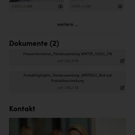
4 000 x 2 668
4 000 x 2 667
weitere ...
Dokumente (2)
Presseinformation_Trendaussendung WINTER_112022_FIN
.pdf
|
623,8 KB
Produkthighlights_Trendaussendung_WINTER22_Bild und
Produktbeschreibung
.pdf
|
965,7 KB
Kontakt