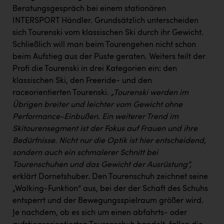
Wirtschaftskammer OÖ Energiehandel
Beratungsgespräch bei einem stationären
Dopgas
INTERSPORT Händler. Grundsätzlich unterscheiden
sich Tourenski vom klassischen Ski durch ihr Gewicht.
kunden basics
Schließlich will man beim Tourengehen nicht schon
beim Aufstieg aus der Puste geraten. Weiters teilt der
kontakt
Profi die Tourenski in drei Kategorien ein: den
klassischen Ski, den Freeride- und den
raceorientierten Tourenski.
„Tourenski werden im
Übrigen breiter und leichter vom Gewicht ohne
Performance-Einbußen. Ein weiterer Trend im
Skitourensegment ist der Fokus auf Frauen und ihre
Bedürfnisse.
Nicht nur die Optik ist hier entscheidend,
sondern auch ein schmalerer Schnitt bei
Tourenschuhen und das Gewicht der Ausrüstung“,
erklärt Dornetshuber. Den Tourenschuh zeichnet seine
„Walking-Funktion“ aus, bei der der Schaft des Schuhs
entsperrt und der Bewegungsspielraum größer wird.
Je nachdem, ob es sich um einen abfahrts- oder