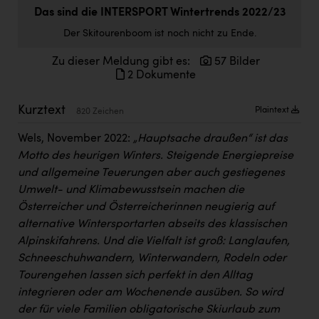
Doppler Gruppe
Das sind die INTERSPORT Wintertrends 2022/23
Der Skitourenboom ist noch nicht zu Ende.
ERLUS AG
Zu dieser Meldung gibt es:
57 Bilder
everfield
2 Dokumente
Firmenradl
Kurztext
Plaintext
820 Zeichen
Fristads Austria
Wels, November 2022:
„Hauptsache draußen“ ist das
HIG Infomotion Group
Motto des heurigen Winters. Steigende Energiepreise
IFE Austria GmbH
und allgemeine Teuerungen aber auch gestiegenes
Umwelt- und Klimabewusstsein machen die
Immotech
Österreicher und Österreicherinnen neugierig auf
INTERSPAR
alternative Wintersportarten abseits des klassischen
Alpinskifahrens. Und die Vielfalt ist groß: Langlaufen,
INTERSPORT Austria
Schneeschuhwandern, Winterwandern, Rodeln oder
Tourengehen lassen sich perfekt in den Alltag
Jesolo
integrieren oder am Wochenende ausüben. So wird
Jane Goodall Institute Austria
der für viele Familien obligatorische Skiurlaub zum