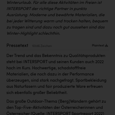
Winterurlaub. Für alle diese Aktivitäten im Freien ist
Kärcher
INTERSPORT der richtige Partner in punkto
Karin Liedl
Ausrüstung. Moderne und bewährte Materialien, die
bei jeder Witterung warm und trocken halten, bequem
KEBA
zu tragen sind und dazu noch gut aussehen sind das
KIWI Kinderwunsch Institut Dr. Loimer
Winter-Highlight schlechthin.
KLIPP Frisör
Pressetext
Plaintext
10336 Zeichen
Kleider Bauer
Der Trend und das Bekenntnis zu Qualitätsprodukten
Kremsmüller Anlagenbau GmbH
steht bei INTERSPORT und seinen Kunden auch 2022
hoch im Kurs. Hochwertige, schadstofffreie
Maximarkt
Materialien, die noch dazu in der Performance
Oldtimer Raststationen und Motorhotels
überzeugen, sind stark nachgefragt. Sportbekleidung
aus Naturfasern und fair produzierte Ware erfreuen
Österreichischer Kachelofenverband
sich ebenfalls großer Beliebtheit.
Orlen
Das große Outdoor-Thema (Berg)Wandern gehört zu
den Top-Five-Aktivitäten der Österreicherinnen und
Passage Linz
Österreicher (Quelle: INTERSPORT Sportreport 2022)