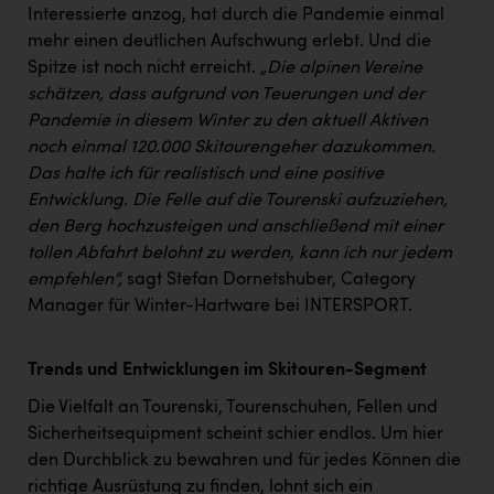
TCL
Interessierte anzog, hat durch die Pandemie einmal
mehr einen deutlichen Aufschwung erlebt. Und die
TGW Logistics
Spitze ist noch nicht erreicht.
„Die alpinen Vereine
TRAILOMAT & Cycling Austria
schätzen, dass aufgrund von Teuerungen und der
Pandemie in diesem Winter zu den aktuell Aktiven
VERITAS
noch einmal 120.000 Skitourengeher dazukommen.
Vier Diamanten
Das halte ich für realistisch und eine positive
Entwicklung. Die Felle auf die Tourenski aufzuziehen,
Vorlagenportal
den Berg hochzusteigen und anschließend mit einer
Wir besiegen Krebs
tollen Abfahrt belohnt zu werden, kann ich nur jedem
empfehlen“,
sagt Stefan Dornetshuber, Category
Wirtschaftskammer OÖ
Manager für Winter-Hartware bei INTERSPORT.
ZGONC
Trends und Entwicklungen im Skitouren-Segment
ZULuft - Zukunft Luft Austria
Die Vielfalt an Tourenski, Tourenschuhen, Fellen und
z.l.ö.
Sicherheitsequipment scheint schier endlos. Um hier
Österreichisches Hebammengremium
den Durchblick zu bewahren und für jedes Können die
richtige Ausrüstung zu finden, lohnt sich ein