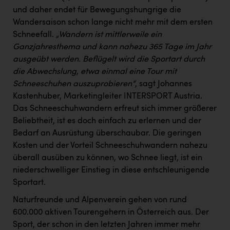
PEZ
und daher endet für Bewegungshungrige die
Wandersaison schon lange nicht mehr mit dem ersten
PÜSPÖK
Schneefall.
„Wandern ist mittlerweile ein
REMAX
Ganzjahresthema und kann nahezu 365 Tage im Jahr
ausgeübt werden. Beflügelt wird die Sportart durch
RE/MAX Welcome
die Abwechslung, etwa einmal eine Tour mit
Resch&Frisch
Schneeschuhen auszuprobieren“
, sagt Johannes
Kastenhuber, Marketingleiter INTERSPORT Austria.
RUBBLE MASTER
Das Schneeschuhwandern erfreut sich immer größerer
Ruderclub Wels
Beliebtheit, ist es doch einfach zu erlernen und der
Bedarf an Ausrüstung überschaubar. Die geringen
SCRI - Salzburg Cancer Research Institute
Kosten und der Vorteil Schneeschuhwandern nahezu
SCHMACHTL GmbH
überall ausüben zu können, wo Schnee liegt, ist ein
niederschwelliger Einstieg in diese entschleunigende
Schwingshandl - automation technology gmbh
Sportart.
Seher + Partner
Naturfreunde und Alpenverein gehen von rund
600.000 aktiven Tourengehern in Österreich aus. Der
Smurfit Westrock Nettingsdorf
Sport, der schon in den letzten Jahren immer mehr