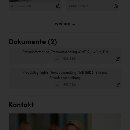
4 000 x 2 668
4 000 x 2 667
weitere ...
Dokumente (2)
Presseinformation_Trendaussendung WINTER_112022_FIN
.pdf
|
623,8 KB
Produkthighlights_Trendaussendung_WINTER22_Bild und
Produktbeschreibung
.pdf
|
965,7 KB
Kontakt