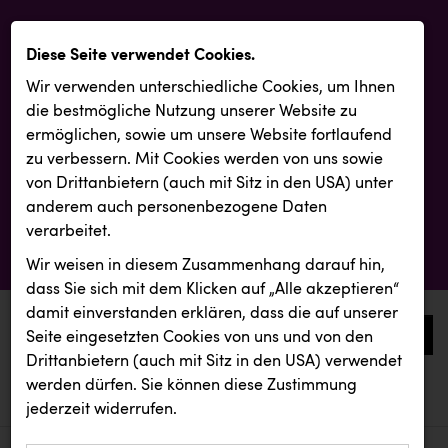
Diese Seite verwendet Cookies.
Wir verwenden unterschiedliche Cookies, um Ihnen
die best­mögliche Nutzung unserer Website zu
ermöglichen, sowie um unsere Website fortlaufend
zu verbessern. Mit Cookies werden von uns sowie
von Drittanbietern (auch mit Sitz in den USA) unter
anderem auch personenbezogene Daten
verarbeitet.
Wir weisen in diesem Zusammenhang darauf hin,
dass Sie sich mit dem Klicken auf „Alle akzeptieren“
damit ein­ver­standen erklären, dass die auf unserer
0
Seite eingesetzten Cookies von uns und von den
Drittanbietern (auch mit Sitz in den USA) verwendet
werden dürfen. Sie können diese Zustimmung
aktuelle aussendungen
aktuelle aussendungen
INTERSPORT Austria
jederzeit widerrufen.
REICHL UND PARTNER