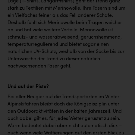
Lage (T-Shirts, Langarmshirts) geht der Trend ganz
stark zu Textilien mit Merinowolle. Ihre Fasern sind um
ein Vielfaches feiner als das Fell anderer Schafe.
Deshalb fühlt sich Merinowolle beim Tragen weicher
an und hat viele weitere Vorteile. Merinowolle ist
schmutz- und wasserabweisend, geruchshemmend,
temperaturregulierend und bietet sogar einen
natürlichen UV-Schutz, weshalb von der Socke bis zur
Unterwäsche der Trend zu dieser natürlich
nachwachsenden Faser geht.
Und auf der Piste?
Bei aller Neugier auf die Trendsportarten im Winter:
Alpinskifahren bleibt doch die Königsdisziplin unter
den Outdooraktivitäten in der kalten Jahreszeit. Und
auch dabei gilt es, für jedes Wetter gerüstet zu sein.
Warm bedeutet dabei aber nicht automatisch dick –
auch wenn viele Wattierungen auf den ersten Blick zu